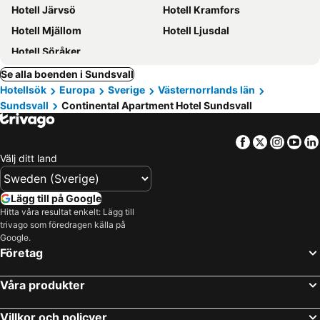
Hotell Järvsö
Hotell Kramfors
Hotell Mjällom
Hotell Ljusdal
Hotell Söråker
Se alla boenden i Sundsvall
Hotellsök
Europa
Sverige
Västernorrlands län
Sundsvall
Continental Apartment Hotel Sundsvall
Facebook
Twitter
Insta
Yo
Välj ditt land
Lägg till på Google
Hitta våra resultat enkelt: Lägg till
trivago som föredragen källa på
Google.
Företag
Våra produkter
Villkor och policyer