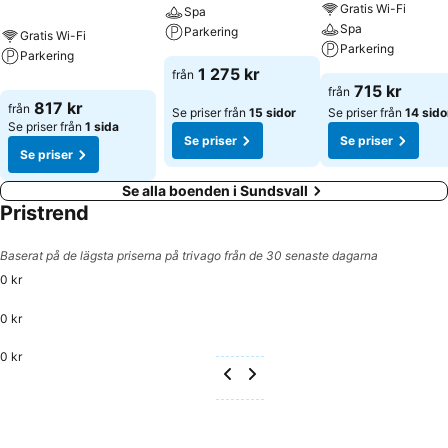
Gratis Wi-Fi
Spa
Spa
Parkering
Gratis Wi-Fi
Parkering
Parkering
1 275 kr
från
715 kr
från
817 kr
från
Se priser från
15 sidor
Se priser från
14 sido
Se priser från
1 sida
Se priser
Se priser
Se priser
Se alla boenden i Sundsvall
Pristrend
Baserat på de lägsta priserna på trivago från de 30 senaste dagarna
0 kr
0 kr
0 kr