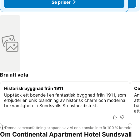
Se priser
Se priser
Bra att veta
Historisk byggnad från 1911
Ce
Upptäck ett boende i en fantastisk byggnad från 1911, som
An
erbjuder en unik blandning av historisk charm och moderna
at
bekvämligheter i Sundsvalls Stenstan-distrikt.
bän
at
Denna sammanfattning skapades av AI och kanske inte är 100 % korrekt.
Om Continental Apartment Hotel Sundsvall