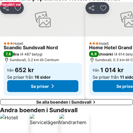
Populärt val
Dela
Lägg till i Mina Favoriter
Dela
Lägg till i Mi
Hotell
Hotell
3 Stjärnor
3 Stjärnor
Scandic Sundsvall Nord
Home Hotel Grand 
7,8
8,8
Bra
(
4 487 betyg
)
Utmärkt
(
4 614 bet
Sundsvall, 3.2 km till Centrum
Sundsvall, 0.3 km till
652 kr
1 014 kr
från
från
Se priser från
16 sidor
Se priser från
11 sid
Se priser
Se prise
Se alla boenden i Sundsvall
Andra boenden i Sundsvall