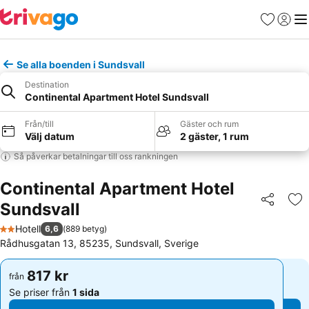
Favoriter
Logga 
Me
Se alla boenden i Sundsvall
Destination
Continental Apartment Hotel Sundsvall
Från/till
Gäster och rum
Välj datum
2 gäster, 1 rum
Så påverkar betalningar till oss rankningen
Continental Apartment Hotel
Sundsvall
Dela
Läg
Hotell
6,6
(
889 betyg
)
2 Stjärnor
Rådhusgatan 13, 85235, Sundsvall, Sverige
817 kr
817 kr
från
från
Se priser från
1 sida
Se priser från
1 sida