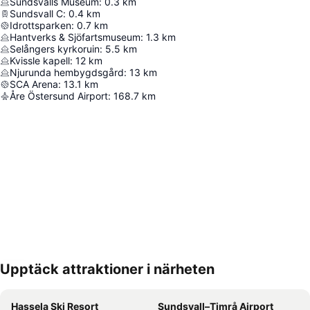
Sundsvalls Museum
:
0.3
km
Sundsvall C
:
0.4
km
Idrottsparken
:
0.7
km
Hantverks & Sjöfartsmuseum
:
1.3
km
Selångers kyrkoruin
:
5.5
km
Kvissle kapell
:
12
km
Njurunda hembygdsgård
:
13
km
SCA Arena
:
13.1
km
Åre Östersund Airport
:
168.7
km
Upptäck attraktioner i närheten
Förstora kartan
Hassela Ski Resort
Sundsvall–Timrå Airport