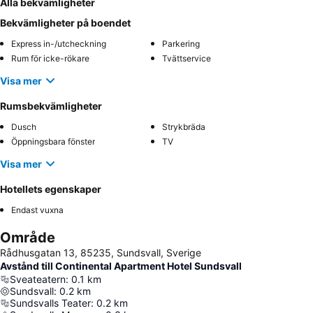
Alla bekvämligheter
Bekvämligheter på boendet
Express in-/utcheckning
Parkering
Rum för icke-rökare
Tvättservice
Visa mer
Rumsbekvämligheter
Dusch
Strykbräda
Öppningsbara fönster
TV
Visa mer
Hotellets egenskaper
Endast vuxna
Område
Rådhusgatan 13, 85235, Sundsvall, Sverige
Avstånd till Continental Apartment Hotel Sundsvall
Sveateatern
:
0.1
km
Sundsvall
:
0.2
km
Sundsvalls Teater
:
0.2
km