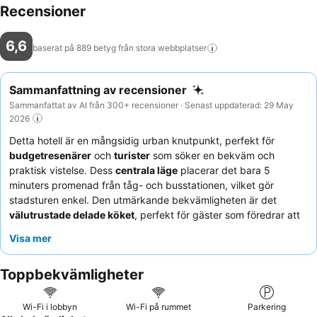
Recensioner
6,6
baserat på 889 betyg från stora
webbplatser
Sammanfattning av recensioner
Sammanfattat av AI från 300+ recensioner · Senast uppdaterad: 29 May
2026
Detta hotell är en mångsidig urban knutpunkt, perfekt för
budgetresenärer
och
turister
som söker en bekväm och
praktisk vistelse. Dess
centrala läge
placerar det bara 5
minuters promenad från tåg- och busstationen, vilket gör
stadsturen enkel. Den utmärkande bekvämligheten är det
välutrustade delade köket
, perfekt för gäster som föredrar att
laga sina egna måltider, särskilt under längre vistelser. Även om
Visa mer
matställena på plats är begränsade, berömmer gästerna
konsekvent den hjälpsamma och trevliga personalen som är
Toppbekvämligheter
lättillgänglig för assistans. För en tystare upplevelse, överväg att
be om ett rum som vetter bort från gatan för att minimera buller
från det livliga nattlivet.
Wi-Fi i lobbyn
Wi-Fi på rummet
Parkering