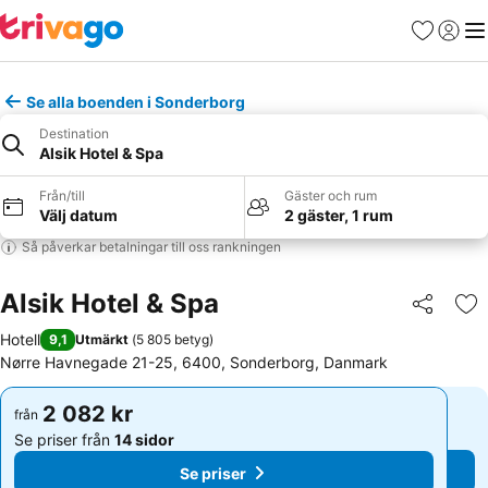
Favoriter
Logga 
Me
Se alla boenden i Sonderborg
Destination
Alsik Hotel & Spa
Från/till
Gäster och rum
Välj datum
2 gäster, 1 rum
Så påverkar betalningar till oss rankningen
Alsik Hotel & Spa
Dela
Läg
Hotell
9,1
Utmärkt
(
5 805 betyg
)
Nørre Havnegade 21-25, 6400, Sonderborg, Danmark
2 082 kr
2 082 kr
från
från
Se priser från
14 sidor
Se priser från
14 sidor
Se priser
Se priser