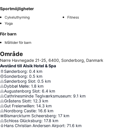
Sportmöjligheter
Cykeluthyrning
Fitness
Yoga
För barn
Måltider för barn
Område
Nørre Havnegade 21-25, 6400, Sonderborg, Danmark
Avstånd till Alsik Hotel & Spa
Sønderborg
:
0.4
km
Sonderborg
:
0.5
km
Sønderborg Slot
:
0.5
km
Dybbøl Mølle
:
1.8
km
Augustenborg Slot
:
6.4
km
Cathrinesminde Teglværksmuseum
:
9.1
km
Gråstens Slott
:
12.3
km
Gut Freienwillen
:
14.3
km
Nordborg Castle
:
16.6
km
Bismarckturm Scheersberg
:
17
km
Schloss Glücksburg
:
17.8
km
Hans Christian Andersen Airport
:
71.6
km