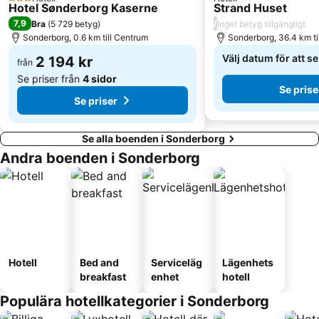
3 Stjärnor
Hotel Sønderborg Kaserne
Strand Huset
7,9
/
Bra
(
5 729 betyg
)
Inget betyg tillgängligt
Sonderborg, 0.6 km till Centrum
Sonderborg, 36.4 km ti
Välj datum för att s
2 194 kr
från
Se priser från
4 sidor
Se prise
Se priser
Se alla boenden i Sonderborg
Andra boenden i Sonderborg
Hotell
Bed and
Serviceläg
Lägenhets
breakfast
enhet
hotell
Populära hotellkategorier i Sonderborg