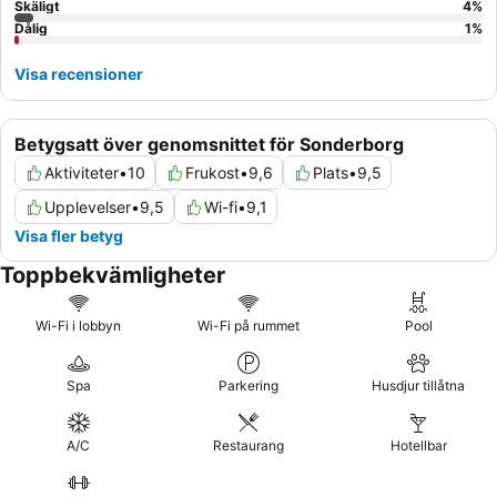
Skäligt
4
%
Dålig
1
%
Visa recensioner
Betygsatt över genomsnittet för Sonderborg
Aktiviteter
•
10
Frukost
•
9,6
Plats
•
9,5
Upplevelser
•
9,5
Wi-fi
•
9,1
Visa fler betyg
Toppbekvämligheter
Wi-Fi i lobbyn
Wi-Fi på rummet
Pool
Spa
Parkering
Husdjur tillåtna
A/C
Restaurang
Hotellbar