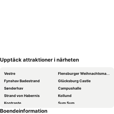
Upptäck attraktioner i närheten
Förstora kartan
Vestre
Flensburger Weihnachtsmarkt
Fynshav Badestrand
Glücksburg Castle
Sønderhav
Campushalle
Strand von Habernis
Kollund
Kontraste
Sum Sum
Boendeinformation
Søby
Aabenraa Museum - Sønderjyllands Søfartsmuseum