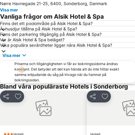
Nørre Havnegade 21-25, 6400, Sonderborg, Danmark
Fåborg Havn
Visa mer
Vanliga frågor om Alsik Hotel & Spa
Finns det ett poolområde på Alsik Hotel & Spa?
Är husdjur tillåtna på Alsik Hotel & Spa?
Finns det parkering tillgänglig på Alsik Hotel & Spa?
Var är Alsik Hotel & Spa beläget?
Vilka populära sevärdheter ligger nära Alsik Hotel & Spa?
Visa mer
Priserna och tillgängligheten vi får av bokningssidorna ändras
konstant. Det betyder att det kan hända att du inte hittar exakt
samma erbjudande du såg på trivago när du hamnar på
bokningssidan.
Bland våra populäraste Hotels i Sonderborg
Dela
Lägg till i Mina Favoriter
Dela
Lägg till i Mi
Hotell
Hotell