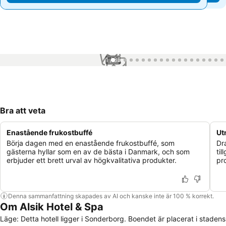
1 / 85
Bra att veta
Enastående frukostbuffé
Ut
Börja dagen med en enastående frukostbuffé, som
Dr
gästerna hyllar som en av de bästa i Danmark, och som
ti
erbjuder ett brett urval av högkvalitativa produkter.
pr
Denna sammanfattning skapades av AI och kanske inte är 100 % korrekt.
Om Alsik Hotel & Spa
Läge: Detta hotell ligger i Sonderborg. Boendet är placerat i stadens