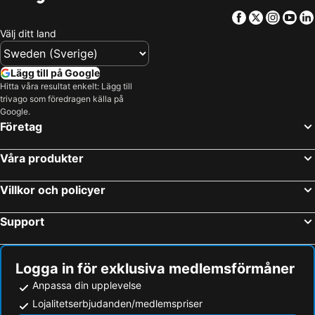
Facebook
Twitter
Insta
Yo
Välj ditt land
Lägg till på Google
Hitta våra resultat enkelt: Lägg till
trivago som föredragen källa på
Google.
Företag
Våra produkter
Villkor och policyer
Support
Logga in för exklusiva medlemsförmåner
Anpassa din upplevelse
Lojalitetserbjudanden/medlemspriser