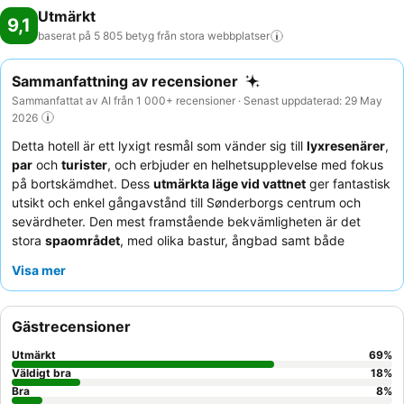
Utmärkt
9,1
baserat på 5 805 betyg från stora
webbplatser
Sammanfattning av recensioner
Sammanfattat av AI från 1 000+ recensioner · Senast uppdaterad: 29 May
2026
Detta hotell är ett lyxigt resmål som vänder sig till
lyxresenärer
,
par
och
turister
, och erbjuder en helhetsupplevelse med fokus
på bortskämdhet. Dess
utmärkta läge vid vattnet
ger fantastisk
utsikt och enkel gångavstånd till Sønderborgs centrum och
sevärdheter. Den mest framstående bekvämligheten är det
stora
spaområdet
, med olika bastur, ångbad samt både
inomhus- och utomhuspooler med fängslande utsikt. Gästerna
Visa mer
berömmer konsekvent den
enastående frukostbuffén
och den
professionella, varma och uppmärksamma personalen. För en
oförglömlig kulinarisk upplevelse, se till att boka bord på
Gästrecensioner
Syttende
, gourmetrestaurangen på sjuttonde våningen, som
erbjuder utsökta rätter och panoramautsikt.
Utmärkt
69
%
Väldigt bra
18
%
Bra
8
%