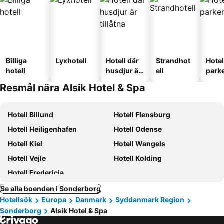
Billiga
Lyxhotell
Hotell där
Strandhot
Hote
hotell
husdjur är
ell
park
tillåtna
Resmål nära Alsik Hotel & Spa
Hotell Billund
Hotell Flensburg
Hotell Heiligenhafen
Hotell Odense
Hotell Kiel
Hotell Wangels
Hotell Vejle
Hotell Kolding
Hotell Fredericia
Se alla boenden i Sonderborg
Hotellsök
Europa
Danmark
Syddanmark Region
Sonderborg
Alsik Hotel & Spa