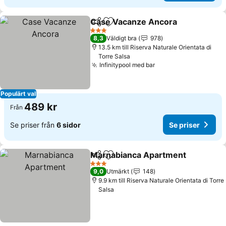
Case Vacanze Ancora
Dela
Lägg till i Mina Favoriter
3 Stjärnor
8,3
Väldigt bra
978
13.5 km till Riserva Naturale Orientata di
Torre Salsa
Infinitypool med bar
Populärt val
489 kr
Från
Se priser från
6 sidor
Se priser
Marnabianca Apartment
Dela
Lägg till i Mina Favoriter
3 Stjärnor
9,0
Utmärkt
148
9.9 km till Riserva Naturale Orientata di Torre
Salsa