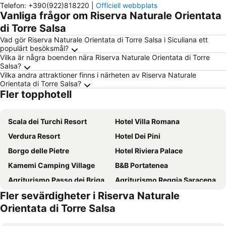
Telefon
:
+390(922)818220
|
Officiell webbplats
Vanliga frågor om Riserva Naturale Orientata
di Torre Salsa
Vad gör Riserva Naturale Orientata di Torre Salsa i Siculiana ett
populärt besöksmål?
Vilka är några boenden nära Riserva Naturale Orientata di Torre
Salsa?
Vilka andra attraktioner finns i närheten av Riserva Naturale
Orientata di Torre Salsa?
Fler topphotell
Scala dei Turchi Resort
Hotel Villa Romana
Verdura Resort
Hotel Dei Pini
Borgo delle Pietre
Hotel Riviera Palace
Kamemi Camping Village
B&B Portatenea
Agriturismo Passo dei Briganti
Agriturismo Reggia Saracena
Fler sevärdigheter i Riserva Naturale
Hotel Exclusive
Puntamajata
Orientata di Torre Salsa
Baglio Caruana Cantina & Relais
B&B Salotto Di Athena
Locanda Degli Scrittori
B&B Villa Seta