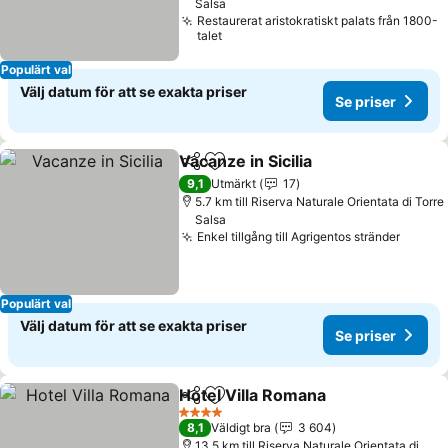
Salsa
Restaurerat aristokratiskt palats från 1800-
talet
Populärt val
Välj datum för att se exakta priser
Se priser
Vacanze in Sicilia
Dela
Lägg till i Mina Favoriter
9,1
Utmärkt
17
5.7 km till Riserva Naturale Orientata di Torre
Salsa
Enkel tillgång till Agrigentos stränder
Populärt val
Välj datum för att se exakta priser
Se priser
Hotel Villa Romana
Dela
Lägg till i Mina Favoriter
4 Stjärnor
8,1
Väldigt bra
3 604
13.5 km till Riserva Naturale Orientata di