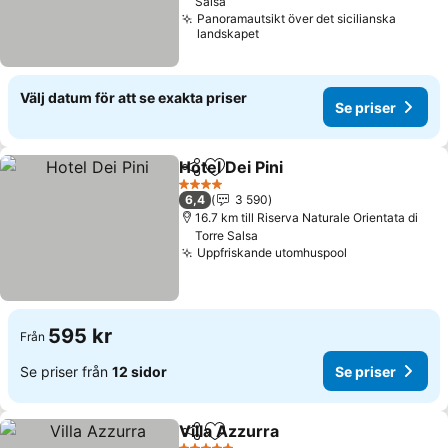
Salsa
Panoramautsikt över det sicilianska
landskapet
Välj datum för att se exakta priser
Se priser
Hotel Dei Pini
Dela
Lägg till i Mina Favoriter
4 Stjärnor
6,4
3 590
16.7 km till Riserva Naturale Orientata di
Torre Salsa
Uppfriskande utomhuspool
595 kr
Från
Se priser från
12 sidor
Se priser
Villa Azzurra
Dela
Lägg till i Mina Favoriter