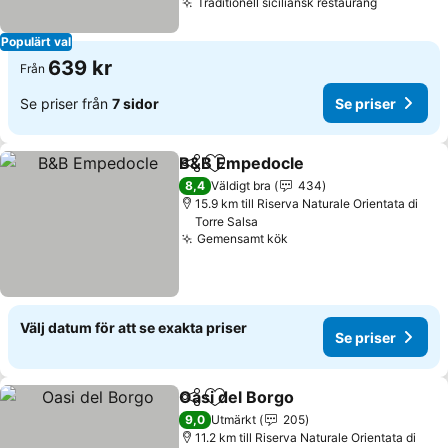
Traditionell siciliansk restaurang
Populärt val
639 kr
Från
Se priser från
7 sidor
Se priser
B&B Empedocle
Dela
Lägg till i Mina Favoriter
8,4
Väldigt bra
434
15.9 km till Riserva Naturale Orientata di
Torre Salsa
Gemensamt kök
Välj datum för att se exakta priser
Se priser
Oasi del Borgo
Dela
Lägg till i Mina Favoriter
9,0
Utmärkt
205
11.2 km till Riserva Naturale Orientata di