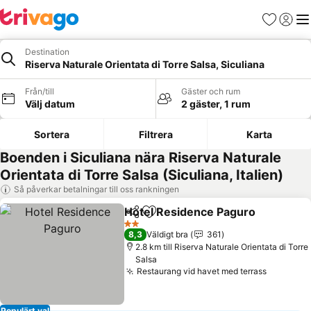
Favoriter
Logga 
Me
Destination
Riserva Naturale Orientata di Torre Salsa, Siculiana
Från/till
Gäster och rum
Välj datum
2 gäster, 1 rum
Sortera
Filtrera
Karta
Boenden i Siculiana nära Riserva Naturale
Orientata di Torre Salsa (Siculiana, Italien)
Så påverkar betalningar till oss rankningen
Hotel Residence Paguro
Dela
Lägg till i Mina Favoriter
2 Stjärnor
8,3
Väldigt bra
361
2.8 km till Riserva Naturale Orientata di Torre
Salsa
Restaurang vid havet med terrass
Populärt val