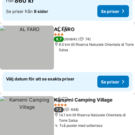
860 kr
Från
Se priser från
9 sidor
Se priser
AL FARO
Dela
Lägg till i Mina Favoriter
3 Stjärnor
8,7
Utmärkt
74
9.5 km till Riserva Naturale Orientata di Torre
Salsa
Välj datum för att se exakta priser
Se priser
Kamemi Camping Village
Dela
Lägg till i Mina Favoriter
4 Stjärnor
7,2
648
14.1 km till Riserva Naturale Orientata di
Torre Salsa
Två pooler med solterrass