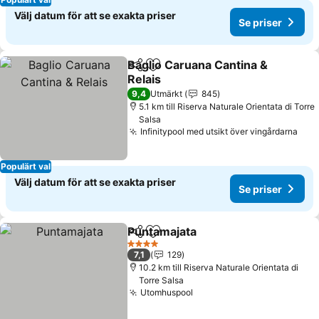
Välj datum för att se exakta priser
Se priser
Baglio Caruana Cantina &
Dela
Lägg till i Mina Favoriter
Relais
9,4
Utmärkt
845
5.1 km till Riserva Naturale Orientata di Torre
Salsa
Infinitypool med utsikt över vingårdarna
Populärt val
Välj datum för att se exakta priser
Se priser
Puntamajata
Dela
Lägg till i Mina Favoriter
4 Stjärnor
7,1
129
10.2 km till Riserva Naturale Orientata di
Torre Salsa
Utomhuspool