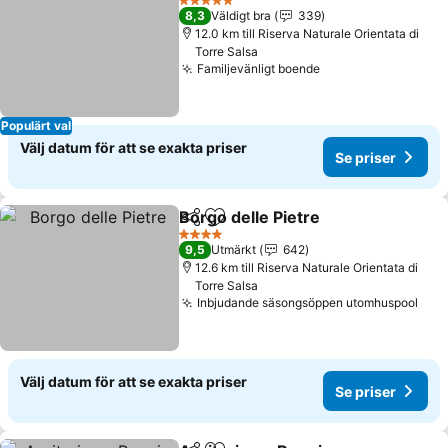
5 Stjärnor
8,3
Väldigt bra
339
12.0 km till Riserva Naturale Orientata di
Torre Salsa
Familjevänligt boende
Populärt val
Välj datum för att se exakta priser
Se priser
Borgo delle Pietre
Dela
Lägg till i Mina Favoriter
4 Stjärnor
9,5
Utmärkt
642
12.6 km till Riserva Naturale Orientata di
Torre Salsa
Inbjudande säsongsöppen utomhuspool
Välj datum för att se exakta priser
Se priser