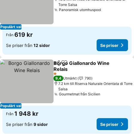
Torre Salsa
Panoramisk utomhuspool
Populärt val
619 kr
Från
Se priser från
12 sidor
Se priser
Borgo Giallonardo Wine
Dela
Lägg till i Mina Favoriter
Relais
1 Stjärnor
9,4
Utmärkt
790
7.2 km till Riserva Naturale Orientata di Torre
Salsa
Gourmetmat från Sicilien
Populärt val
1 948 kr
Från
Se priser från
9 sidor
Se priser