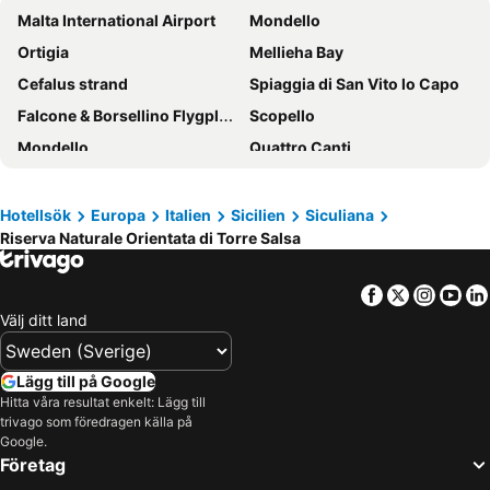
Malta International Airport
Mondello
Cortile Baronello
Agriturismo La Casa di Bacco
Ortigia
Mellieha Bay
Omare B&b
Hotel Kaos
Cefalus strand
Spiaggia di San Vito lo Capo
Hotel Bella Napoli
il belvedere
Falcone & Borsellino Flygplats
Scopello
Mondello
Quattro Canti
Blåa lagunen
Fontane Bianche
Ghajn Tuffieha
Streets of Valletta
Hotellsök
Europa
Italien
Sicilien
Siculiana
Riserva Naturale Orientata di Torre Salsa
Taormina-Giardini Järnvägsstation
Paceville
Porto di Palermo
Libertà
Facebook
Twitter
Insta
Yo
Stazione Centrale
Palermo's Historical Centre
Välj ditt land
Ramla Bay
Recanati
St George's Beach
Plaia
Lägg till på Google
Etna
Qawra
Hitta våra resultat enkelt: Lägg till
trivago som föredragen källa på
Balluta Bay
Kalsa
Google.
Företag
Castelluzzo
Portomaso