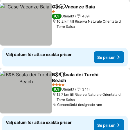
Case Vacanze Baia
Dela
Lägg till i Mina Favoriter
1 Stjärnor
9,3
Utmärkt
489
10.2 km till Riserva Naturale Orientata di
Torre Salsa
Välj datum för att se exakta priser
Se priser
B&B Scala dei Turchi
Dela
Lägg till i Mina Favoriter
Beach
4 Stjärnor
8,9
Utmärkt
341
12.7 km till Riserva Naturale Orientata di
Torre Salsa
Genomtänkt designade rum
Välj datum för att se exakta priser
Se priser