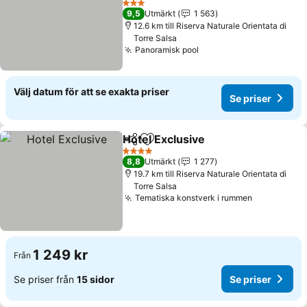
3 Stjärnor
9,5
Utmärkt
1 563
12.6 km till Riserva Naturale Orientata di
Torre Salsa
Panoramisk pool
Välj datum för att se exakta priser
Se priser
Hotel Exclusive
Dela
Lägg till i Mina Favoriter
4 Stjärnor
8,8
Utmärkt
1 277
19.7 km till Riserva Naturale Orientata di
Torre Salsa
Tematiska konstverk i rummen
1 249 kr
Från
Se priser från
15 sidor
Se priser