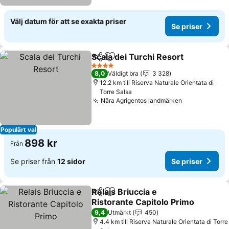
Välj datum för att se exakta priser
Se priser
Scala dei Turchi Resort
Dela
Lägg till i Mina Favoriter
4 Stjärnor
8,0
Väldigt bra
3 328
12.2 km till Riserva Naturale Orientata di
Torre Salsa
Nära Agrigentos landmärken
Populärt val
898 kr
Från
Se priser från
12 sidor
Se priser
Relais Briuccia e
Dela
Lägg till i Mina Favoriter
Ristorante Capitolo Primo
9,4
Utmärkt
450
4.4 km till Riserva Naturale Orientata di Torre