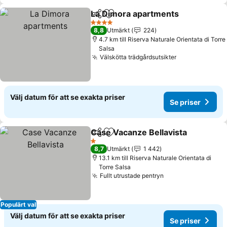
La Dimora apartments
Dela
Lägg till i Mina Favoriter
4 Stjärnor
8,8
Utmärkt
224
4.7 km till Riserva Naturale Orientata di Torre
Salsa
Välskötta trädgårdsutsikter
Välj datum för att se exakta priser
Se priser
Case Vacanze Bellavista
Dela
Lägg till i Mina Favoriter
1 Stjärnor
8,7
Utmärkt
1 442
13.1 km till Riserva Naturale Orientata di
Torre Salsa
Fullt utrustade pentryn
Populärt val
Välj datum för att se exakta priser
Se priser