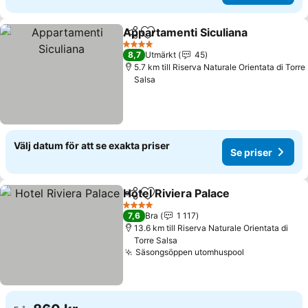
Appartamenti Siculiana
Dela
Lägg till i Mina Favoriter
4 Stjärnor
8,7
Utmärkt
45
5.7 km till Riserva Naturale Orientata di Torre
Salsa
Välj datum för att se exakta priser
Se priser
Hotel Riviera Palace
Dela
Lägg till i Mina Favoriter
4 Stjärnor
7,6
Bra
1 117
13.6 km till Riserva Naturale Orientata di
Torre Salsa
Säsongsöppen utomhuspool