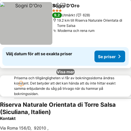
Sogni D'Oro
Dela
Lägg till i Mina Favoriter
3 Stjärnor
9,2
Utmärkt
628
19.2 km till Riserva Naturale Orientata di
Torre Salsa
Moderna och rena rum
Välj datum för att se exakta priser
Se priser
Visa mer
Priserna och tillgängligheten vi får av bokningssidorna ändras
konstant. Det betyder att det kan hända att du inte hittar exakt
samma erbjudande du såg på trivago när du hamnar på
bokningssidan.
Riserva Naturale Orientata di Torre Salsa
(Siculiana, Italien)
Kontakt
Via Roma 156/D
,
92010
,