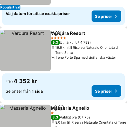
Populärt val
Välj datum för att se exakta priser
Se priser
Verdura Resort
Dela
Lägg till i Mina Favoriter
5 Stjärnor
9,3
Utmärkt
4 793
19.6 km till Riserva Naturale Orientata di
Torre Salsa
Irene Forte Spa med sicilianska växter
4 352 kr
Från
Se priser från
1 sida
Se priser
Masseria Agnello
Dela
Lägg till i Mina Favoriter
1 Stjärnor
8,3
Väldigt bra
752
9.0 km till Riserva Naturale Orientata di Torre