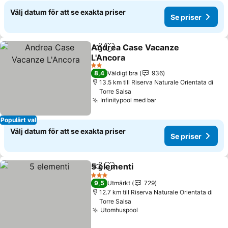
Välj datum för att se exakta priser
Se priser
Andrea Case Vacanze
Dela
Lägg till i Mina Favoriter
L'Ancora
2 Stjärnor
8,4
Väldigt bra
936
13.5 km till Riserva Naturale Orientata di
Torre Salsa
Infinitypool med bar
Populärt val
Välj datum för att se exakta priser
Se priser
5 elementi
Dela
Lägg till i Mina Favoriter
3 Stjärnor
9,5
Utmärkt
729
12.7 km till Riserva Naturale Orientata di
Torre Salsa
Utomhuspool