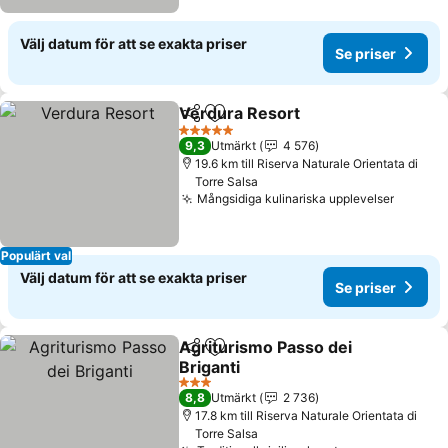
Välj datum för att se exakta priser
Se priser
Verdura Resort
Dela
Lägg till i Mina Favoriter
5 Stjärnor
9,3
Utmärkt
4 576
19.6 km till Riserva Naturale Orientata di
Torre Salsa
Mångsidiga kulinariska upplevelser
Populärt val
Välj datum för att se exakta priser
Se priser
Agriturismo Passo dei
Dela
Lägg till i Mina Favoriter
Briganti
3 Stjärnor
8,8
Utmärkt
2 736
17.8 km till Riserva Naturale Orientata di
Torre Salsa