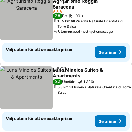
Agriturismo Reggia
Dela
Lägg till i Mina Favoriter
Saracena
3 Stjärnor
7,8
Bra
901
15.9 km till Riserva Naturale Orientata di
Torre Salsa
Utomhuspool med hydromassage
Välj datum för att se exakta priser
Se priser
Luna Minoica Suites &
Dela
Lägg till i Mina Favoriter
Apartments
9,3
Utmärkt
1 336
5.8 km till Riserva Naturale Orientata di Torre
Salsa
Välj datum för att se exakta priser
Se priser