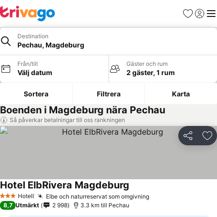
Favoriter
Logga 
Me
Destination
Pechau, Magdeburg
Från/till
Gäster och rum
Välj datum
2 gäster, 1 rum
Sortera
Filtrera
Karta
Boenden i Magdeburg nära Pechau
Så påverkar betalningar till oss rankningen
Dela
Läg
Hotel ElbRivera Magdeburg
Se priser
Hotell
Elbe och naturreservat som omgivning
Se priser
3 Stjärnor
8,7
Utmärkt
2 998
3.3 km till Pechau