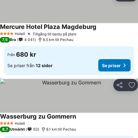
Mercure Hotel Plaza Magdeburg
Se priser
Hotell
Tillgång till bastu på plats
Se priser
4 Stjärnor
7,5
Bra
4 041
8.5 km till Pechau
680 kr
Från
Se priser från
12 sidor
Se priser
Dela
Läg
Wasserburg zu Gommern
Se priser
Hotell
4 Stjärnor
8,7
Utmärkt
63
8.1 km till Pechau