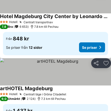
Hotel Magdeburg City Center by Leonardo Hotels
Se priser
Hotell
Centralt transportnav
Se priser
3 Stjärnor
7,8
Bra
6 653
7.8 km till Pechau
848 kr
Från
Se priser från
12 sidor
Se priser
Dela
Läg
artHOTEL Magdeburg
Se priser
Hotell
Centralt läge i Gröna Citadellet
Se priser
3 Stjärnor
9,0
Utmärkt
2 124
7.3 km till Pechau
1 437 kr
Från