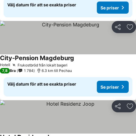
Välj datum för att se exakta priser
Se priser
Dela
Läg
City-Pension Magdeburg
Se priser
Hotell
Frukostbröd från lokalt bageri
Se priser
7,8
Bra
1 784
6.3 km till Pechau
Välj datum för att se exakta priser
Se priser
Dela
Läg