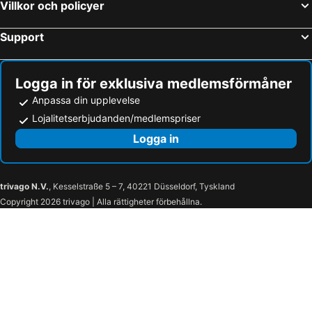
Sachen Therme Leipzig Thermal Spa
Alexanderplatz Metro Station
Villkor och policyer
Artemis
Hauptbahnhof Nord Metro Station
Support
Berlin Tågstation Öst (Ostbahnhof)
Heidepark Nöjespark
Göttinger Weihnachtsmarkt
Lokhalle Göttingen
Logga in för exklusiva medlemsförmåner
Hamburg Rådhus
Centrala Busstationen Berlin ZOB
Anpassa din upplevelse
Bahnhof Zoologischer Garten
Hamburg-Altstadt
Lojalitetserbjudanden/medlemspriser
Köpenick
Berlin Zoos Akvarium
Logga in
KaDeWe
Tiergarten
Pechau
Kreuzhorst
Zipkeleben
Randau
trivago N.V.
, Kesselstraße 5 – 7, 40221 Düsseldorf, Tyskland
Copyright 2026 trivago | Alla rättigheter förbehållna.
Randau-Calenberge
Calenberge
Neu-Prester
Prester
Westerhüsen
Salbke
Fermersleben
Lüttgen-Salbke
Spionskopf
Cracau
Puppendorf
Hammelberg