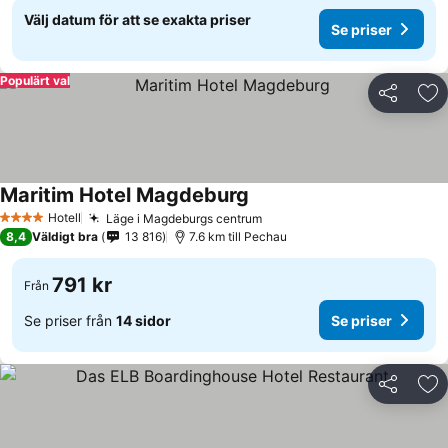
Välj datum för att se exakta priser
Se priser
Populärt val
Dela
Läg
Maritim Hotel Magdeburg
Se priser
Hotell
Läge i Magdeburgs centrum
Se priser
4 Stjärnor
8,4
Väldigt bra
13 816
7.6 km till Pechau
791 kr
Från
Se priser från
14 sidor
Se priser
Dela
Läg