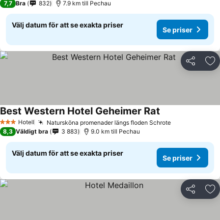
7,7
Bra
832
7.9 km till Pechau
Välj datum för att se exakta priser
Se priser
Dela
Läg
Best Western Hotel Geheimer Rat
Se priser
Hotell
Natursköna promenader längs floden Schrote
Se priser
3 Stjärnor
8,3
Väldigt bra
3 883
9.0 km till Pechau
Välj datum för att se exakta priser
Se priser
Dela
Läg