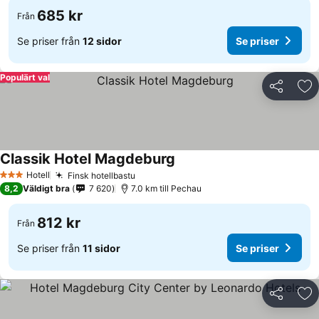
685 kr
Från
Se priser från
12 sidor
Se priser
Populärt val
Dela
Läg
Classik Hotel Magdeburg
Se priser
Hotell
Finsk hotellbastu
Se priser
3 Stjärnor
8,2
Väldigt bra
7 620
7.0 km till Pechau
812 kr
Från
Se priser från
11 sidor
Se priser
Dela
Läg