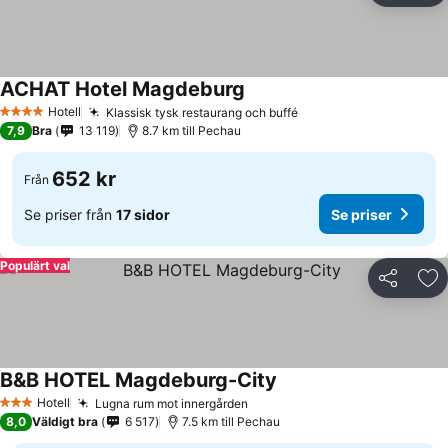
ACHAT Hotel Magdeburg
Se priser
Hotell
Klassisk tysk restaurang och buffé
Se priser
4 Stjärnor
7,9
Bra
13 119
8.7 km till Pechau
652 kr
Från
Se priser från
17 sidor
Se priser
Populärt val
Dela
Läg
B&B HOTEL Magdeburg-City
Se priser
Hotell
Lugna rum mot innergården
Se priser
3 Stjärnor
8,0
Väldigt bra
6 517
7.5 km till Pechau