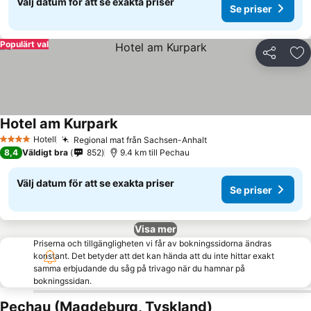
Välj datum för att se exakta priser
Se priser
Populärt val
Dela
Läg
Hotel am Kurpark
Se priser
Hotell
Regional mat från Sachsen-Anhalt
Se priser
4 Stjärnor
8,4
Väldigt bra
852
9.4 km till Pechau
Välj datum för att se exakta priser
Se priser
Visa mer
Priserna och tillgängligheten vi får av bokningssidorna ändras
konstant. Det betyder att det kan hända att du inte hittar exakt
samma erbjudande du såg på trivago när du hamnar på
bokningssidan.
Pechau (Magdeburg, Tyskland)