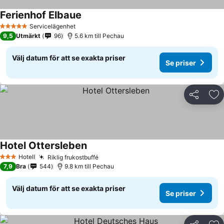
Ferienhof Elbaue
Se priser
Servicelägenhet
5 Stjärnor
9,5
Utmärkt
96
5.6 km till Pechau
Välj datum för att se exakta priser
Se priser
Dela
Läg
Hotel Ottersleben
Se priser
Hotell
Riklig frukostbuffé
Se priser
3 Stjärnor
7,9
Bra
544
9.8 km till Pechau
Välj datum för att se exakta priser
Se priser