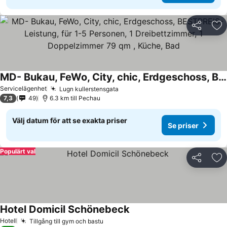
Dela
Läg
MD- Bukau, FeWo, City, chic, Erdgeschoss, BESTPREIS- Leistung, für 1-5 Personen, 1 Dreibettzimmer, 1 Doppelzimmer 79 qm , Küche, Bad
Se priser
Servicelägenhet
Lugn kullerstensgata
Se priser
7,3
49
6.3 km till Pechau
Välj datum för att se exakta priser
Se priser
Populärt val
Dela
Läg
Hotel Domicil Schönebeck
Se priser
Hotell
Tillgång till gym och bastu
Se priser