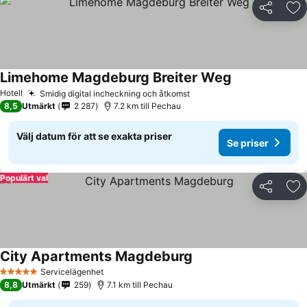
Dela
Läg
Limehome Magdeburg Breiter Weg
Se priser
Hotell
Smidig digital incheckning och åtkomst
Se priser
8,5
Utmärkt
2 287
7.2 km till Pechau
Välj datum för att se exakta priser
Se priser
Populärt val
Dela
Läg
City Apartments Magdeburg
Se priser
Servicelägenhet
5 Stjärnor
8,8
Utmärkt
259
7.1 km till Pechau