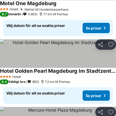
Motel One Magdeburg
Se priser
Hotell
Närhet till Hundertwasserhaus
Se priser
3 Stjärnor
8,7
Utmärkt
5 663
7.1 km till Pechau
Välj datum för att se exakta priser
Se priser
Dela
Läg
Hotel Golden Pearl Magdeburg Im Stadtzentrum
Se priser
Hotell
4 Stjärnor
8,3
Väldigt bra
862
7.2 km till Pechau
Välj datum för att se exakta priser
Se priser
Dela
Läg