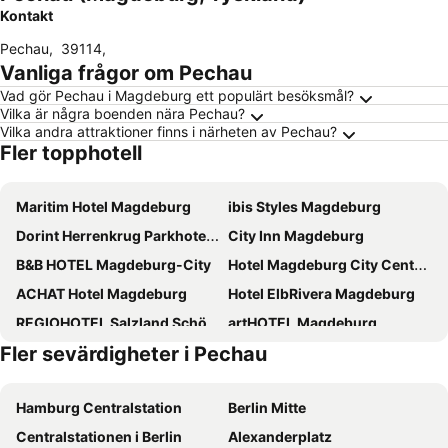
Kontakt
Pechau
,
39114
,
Vanliga frågor om Pechau
Vad gör Pechau i Magdeburg ett populärt besöksmål?
Vilka är några boenden nära Pechau?
Vilka andra attraktioner finns i närheten av Pechau?
Fler topphotell
Maritim Hotel Magdeburg
ibis Styles Magdeburg
Dorint Herrenkrug Parkhotel Magdeburg
City Inn Magdeburg
B&B HOTEL Magdeburg-City
Hotel Magdeburg City Center by Leonardo Hotels
ACHAT Hotel Magdeburg
Hotel ElbRivera Magdeburg
REGIOHOTEL Salzland Schönebeck
artHOTEL Magdeburg
Fler sevärdigheter i Pechau
Courtyard by Marriott Magdeburg
Classik Hotel Magdeburg
Best Western Hotel Geheimer Rat
Motel One Magdeburg
Hamburg Centralstation
Berlin Mitte
Mercure Hotel Plaza Magdeburg
Hotel Residenz Joop
Centralstationen i Berlin
Alexanderplatz
Burg Wanzleben
Hotel Medaillon