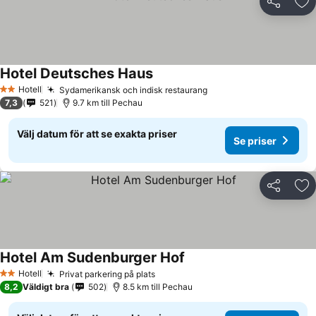
Dela
Läg
Hotel Deutsches Haus
Se priser
Hotell
Sydamerikansk och indisk restaurang
Se priser
2 Stjärnor
7,3
521
9.7 km till Pechau
Välj datum för att se exakta priser
Se priser
Dela
Läg
Hotel Am Sudenburger Hof
Se priser
Hotell
Privat parkering på plats
Se priser
2 Stjärnor
8,2
Väldigt bra
502
8.5 km till Pechau