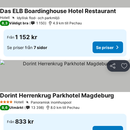
Das ELB Boardinghouse Hotel Restaurant
Se pri
Hotell
Idyllisk flod- och parkmiljö
Se priser
8,3
Väldigt bra
1 150
4.9 km till Pechau
1 152 kr
Från
Se priser från
7 sidor
Se priser
Dela
Läg
Dorint Herrenkrug Parkhotel Magdeburg
Se pris
Hotell
Panoramisk inomhuspool
Se priser
4 Stjärnor
8,6
Utmärkt
13 398
8.0 km till Pechau
833 kr
Från