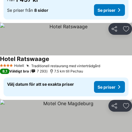
Se priser från
8 sidor
Se priser
Dela
Läg
Hotel Ratswaage
Se priser
Hotell
Traditionell restaurang med vinterträdgård
Se priser
4 Stjärnor
8,1
Väldigt bra
7 293
7.5 km till Pechau
Välj datum för att se exakta priser
Se priser
Dela
Läg