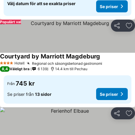
Välj datum för att se exakta priser
Se priser
Populärt val
Dela
Läg
Courtyard by Marriott Magdeburg
Se priser
Hotell
Regional och säsongsbetonad gastronomi
Se priser
4 Stjärnor
8,4
Väldigt bra
6 139
14.4 km till Pechau
745 kr
Från
Se priser från
13 sidor
Se priser
Dela
Läg