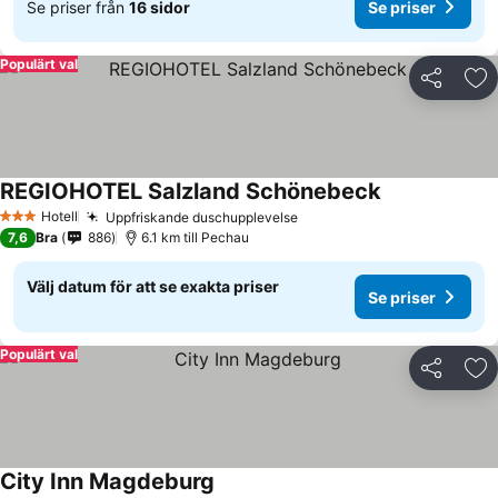
Se priser från
16 sidor
Se priser
Populärt val
Dela
Läg
REGIOHOTEL Salzland Schönebeck
Se priser
Hotell
Uppfriskande duschupplevelse
Se priser
3 Stjärnor
7,6
Bra
886
6.1 km till Pechau
Välj datum för att se exakta priser
Se priser
Populärt val
Dela
Läg
City Inn Magdeburg
Se priser