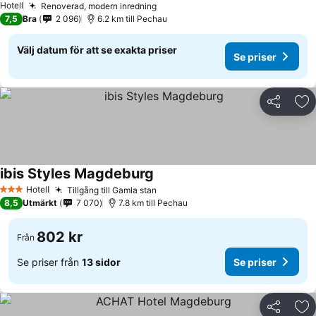
Hotell
Renoverad, modern inredning
Se priser
7,5
Bra
2 096
6.2 km till Pechau
Välj datum för att se exakta priser
Se priser
Dela
Läg
ibis Styles Magdeburg
Se priser
Hotell
Tillgång till Gamla stan
Se priser
3 Stjärnor
8,5
Utmärkt
7 070
7.8 km till Pechau
802 kr
Från
Se priser från
13 sidor
Se priser
Dela
Läg