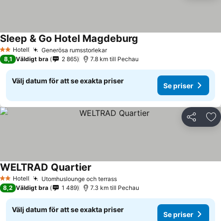
Sleep & Go Hotel Magdeburg
Se priser
Hotell
Generösa rumsstorlekar
Se priser
2 Stjärnor
8,1
Väldigt bra
2 865
7.8 km till Pechau
Välj datum för att se exakta priser
Se priser
Dela
Läg
WELTRAD Quartier
Se priser
Hotell
Utomhuslounge och terrass
Se priser
2 Stjärnor
8,2
Väldigt bra
1 489
7.3 km till Pechau
Välj datum för att se exakta priser
Se priser