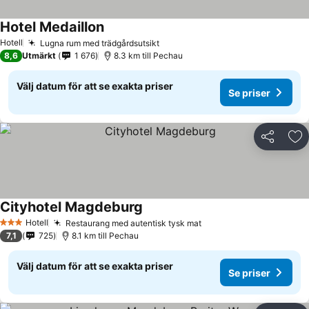
Hotel Medaillon
Se priser
Hotell
Lugna rum med trädgårdsutsikt
Se priser
8,6
Utmärkt
1 676
8.3 km till Pechau
Välj datum för att se exakta priser
Se priser
Dela
Läg
Cityhotel Magdeburg
Se priser
Hotell
Restaurang med autentisk tysk mat
Se priser
3 Stjärnor
7,1
725
8.1 km till Pechau
Välj datum för att se exakta priser
Se priser