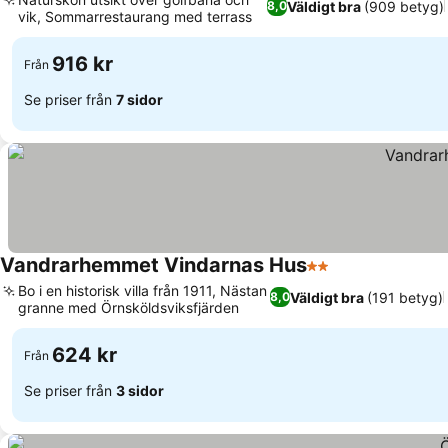
Väldigt bra
(909 betyg)
8,0
vik, Sommarrestaurang med terrass
916 kr
Från
Se priser från
7 sidor
Vandrarhemmet Vindarnas Hus
2 Stjärnor
Bo i en historisk villa från 1911, Nästan
Väldigt bra
(191 betyg)
8,0
granne med Örnsköldsviksfjärden
624 kr
Från
Se priser från
3 sidor