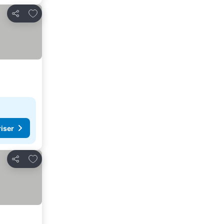
Lägg till i Mina Favoriter
Dela
riser
Lägg till i Mina Favoriter
Dela