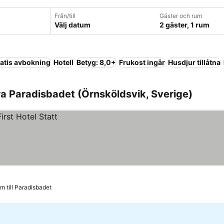
Från/till
Gäster och rum
Välj datum
2 gäster, 1 rum
atis avbokning
Hotell
Betyg: 8,0+
Frukost ingår
Husdjur tillåtna
a Paradisbadet (Örnsköldsvik, Sverige)
m till Paradisbadet