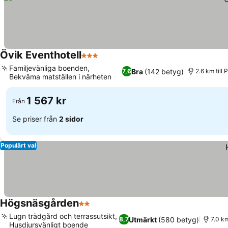
Övik Eventhotell
3 Stjärnor
Familjevänliga boenden,
Bra
(142 betyg)
7,6
2.6 km till
Bekväma matställen i närheten
1 567 kr
Från
Se priser från
2 sidor
Populärt val
Högsnäsgården
2 Stjärnor
Lugn trädgård och terrassutsikt,
Utmärkt
(580 betyg)
8,7
7.0 km
Husdjursvänligt boende