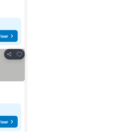
riser
Lägg till i Mina Favoriter
Dela
riser