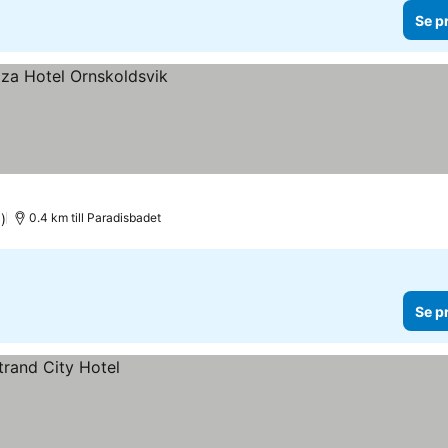
Se p
)
0.4 km till Paradisbadet
Se p