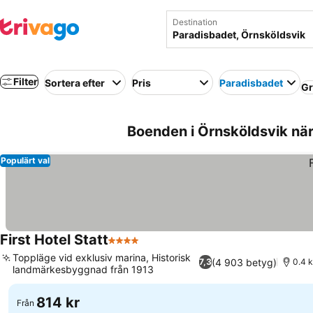
Destination
Filter
Sortera efter
Pris
Paradisbadet
Gr
Boenden i Örnsköldsvik när
Populärt val
First Hotel Statt
4 Stjärnor
Toppläge vid exklusiv marina, Historisk
(4 903 betyg)
7,3
0.4 k
landmärkesbyggnad från 1913
814 kr
Från