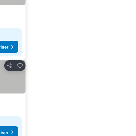
riser
Lägg till i Mina Favoriter
Dela
riser