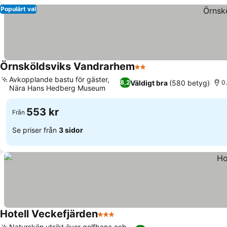
Populärt val
Örnsköldsviks Vandrarhem
2 Stjärnor
Avkopplande bastu för gäster,
Väldigt bra
(580 betyg)
8,2
0.
Nära Hans Hedberg Museum
553 kr
Från
Se priser från
3 sidor
Hotell Veckefjärden
3 Stjärnor
Naturskön utsikt över golfbana och