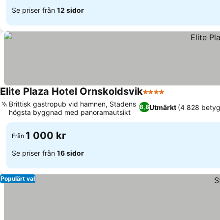
Se priser från
12 sidor
Elite Plaza Hotel Ornskoldsvik
4 Stjärnor
Brittisk gastropub vid hamnen, Stadens
Utmärkt
(4 828 betyg
8,8
högsta byggnad med panoramautsikt
1 000 kr
Från
Se priser från
16 sidor
Populärt val