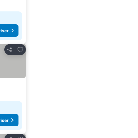
riser
Lägg till i Mina Favoriter
Dela
riser