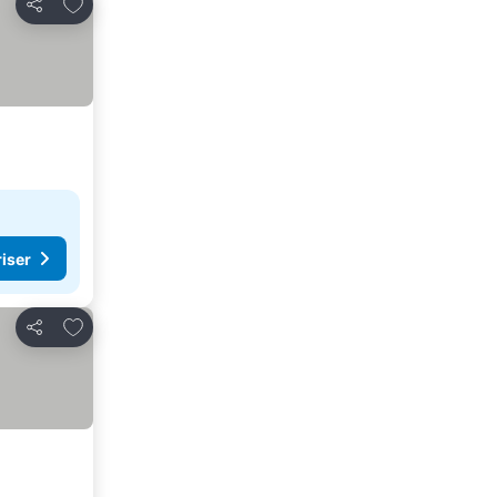
Lägg till i Mina Favoriter
Dela
riser
Lägg till i Mina Favoriter
Dela