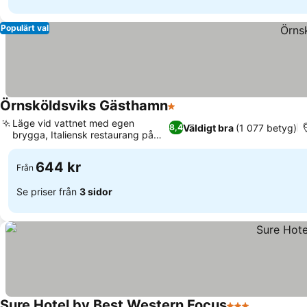
Populärt val
Örnsköldsviks Gästhamn
1 Stjärnor
Läge vid vattnet med egen
Väldigt bra
(1 077 betyg)
8,4
brygga, Italiensk restaurang på
plats
644 kr
Från
Se priser från
3 sidor
Sure Hotel by Best Western Focus