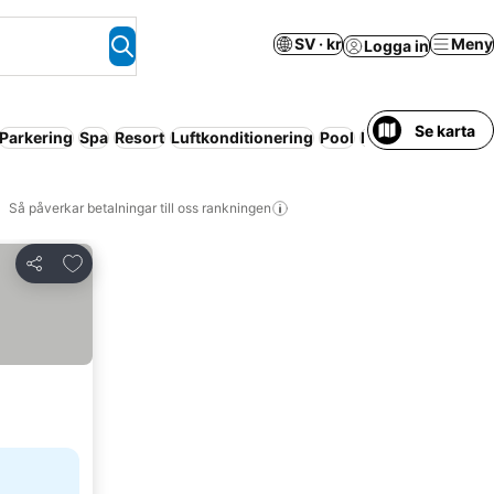
SV · kr
Meny
Logga in
Se karta
Parkering
Spa
Resort
Luftkonditionering
Pool
Ingen förskottsbe
Så påverkar betalningar till oss rankningen
Lägg till i Mina Favoriter
Dela