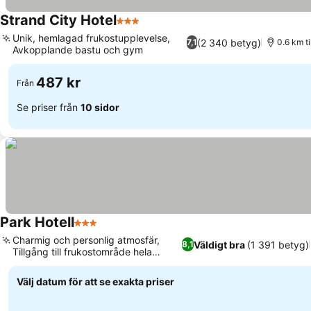
Strand City Hotel
3 Stjärnor
Unik, hemlagad frukostupplevelse,
(2 340 betyg)
7,1
0.6 km t
Avkopplande bastu och gym
487 kr
Från
Se priser från
10 sidor
Park Hotell
3 Stjärnor
Charmig och personlig atmosfär,
Väldigt bra
(1 391 betyg)
8,1
Tillgång till frukostområde hela
dagen
Välj datum för att se exakta priser