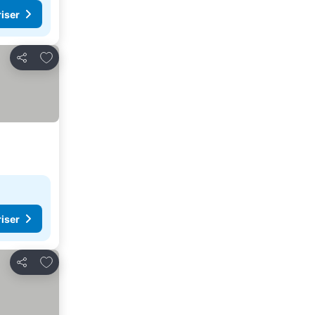
riser
Lägg till i Mina Favoriter
Dela
riser
Lägg till i Mina Favoriter
Dela