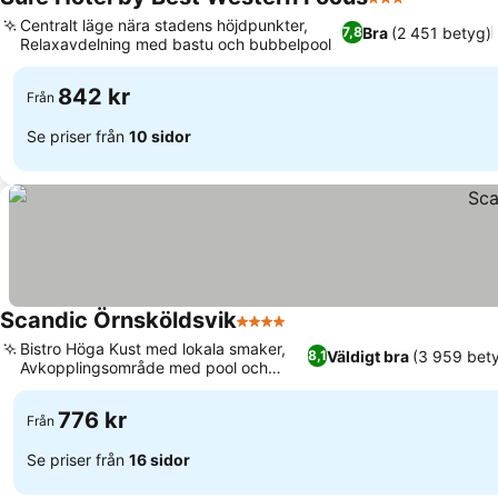
3 Stjärnor
Centralt läge nära stadens höjdpunkter,
Bra
(2 451 betyg)
7,8
Relaxavdelning med bastu och bubbelpool
842 kr
Från
Se priser från
10 sidor
Scandic Örnsköldsvik
4 Stjärnor
Bistro Höga Kust med lokala smaker,
Väldigt bra
(3 959 bet
8,1
Avkopplingsområde med pool och
bastu
776 kr
Från
Se priser från
16 sidor