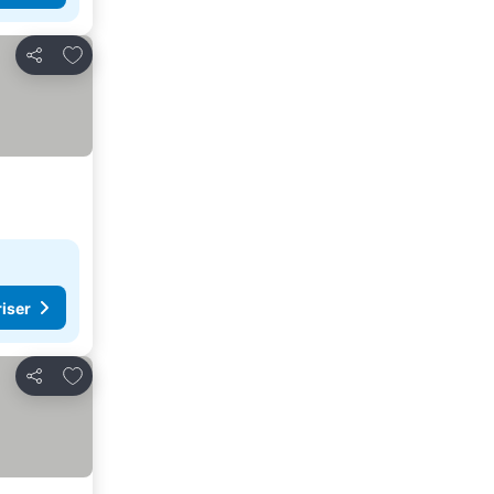
Lägg till i Mina Favoriter
Dela
riser
Lägg till i Mina Favoriter
Dela