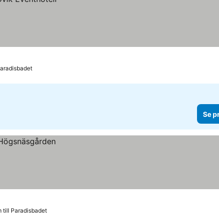
 Paradisbadet
Se p
 till Paradisbadet