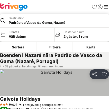
Favoriter
Logga 
Me
Destination
Padrão de Vasco da Gama, Nazaré
Från/till
Gäster och rum
Välj datum
2 gäster, 1 rum
Sortera
Filtrera
Karta
Boenden i Nazaré nära Padrão de Vasco da
Gama (Nazaré, Portugal)
Så påverkar betalningar till oss rankningen
Dela
Läg
Gaivota Holidays
Hotell
Familjevänlig portugisisk mat
3 Stjärnor