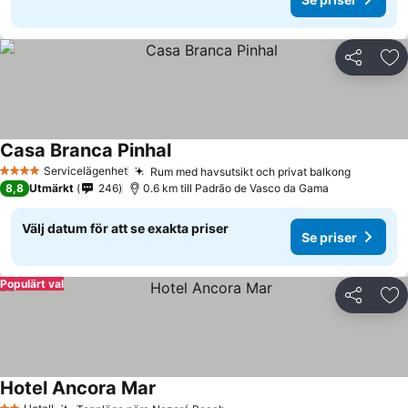
Dela
Läg
Casa Branca Pinhal
Servicelägenhet
Rum med havsutsikt och privat balkong
4 Stjärnor
8,8
Utmärkt
246
0.6 km till Padrão de Vasco da Gama
Välj datum för att se exakta priser
Se priser
Populärt val
Dela
Läg
Hotel Ancora Mar