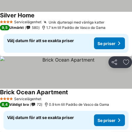
Silver Home
Servicelägenhet
Unik djurterapi med vänliga katter
4 Stjärnor
9,5
Utmärkt
580
1.7 km till Padrão de Vasco da Gama
Välj datum för att se exakta priser
Se priser
Dela
Läg
Brick Ocean Apartment
Servicelägenhet
4 Stjärnor
8,4
Väldigt bra
72
0.9 km till Padrão de Vasco da Gama
Välj datum för att se exakta priser
Se priser