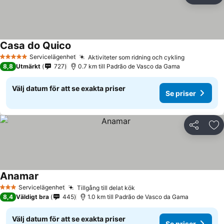
Casa do Quico
Servicelägenhet
Aktiviteter som ridning och cykling
5 Stjärnor
8,8
Utmärkt
727
0.7 km till Padrão de Vasco da Gama
Välj datum för att se exakta priser
Se priser
Dela
Läg
Anamar
Servicelägenhet
Tillgång till delat kök
3 Stjärnor
8,4
Väldigt bra
445
1.0 km till Padrão de Vasco da Gama
Välj datum för att se exakta priser
Se priser