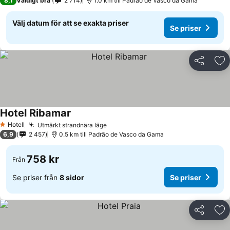
8,1
Väldigt bra
2 714
1.0 km till Padrão de Vasco da Gama
Välj datum för att se exakta priser
Se priser
Dela
Läg
Hotel Ribamar
Hotell
Utmärkt strandnära läge
1 Stjärnor
6,9
2 457
0.5 km till Padrão de Vasco da Gama
758 kr
Från
Se priser från
8 sidor
Se priser
Dela
Läg