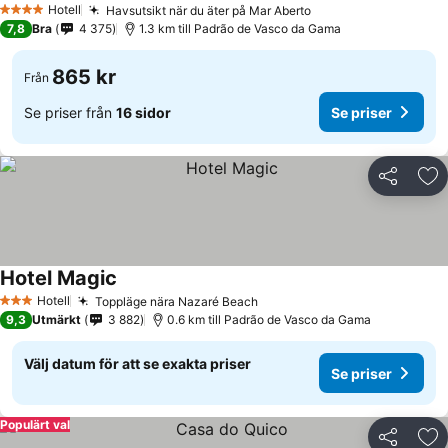
Hotell
Havsutsikt när du äter på Mar Aberto
4 Stjärnor
7,8
Bra
4 375
1.3 km till Padrão de Vasco da Gama
865 kr
Från
Se priser från
16 sidor
Se priser
Dela
Läg
Hotel Magic
Hotell
Toppläge nära Nazaré Beach
3 Stjärnor
9,3
Utmärkt
3 882
0.6 km till Padrão de Vasco da Gama
Välj datum för att se exakta priser
Se priser
Populärt val
Dela
Läg