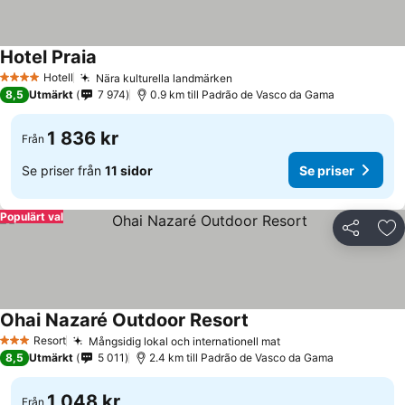
Hotel Praia
Hotell
Nära kulturella landmärken
4 Stjärnor
8,5
Utmärkt
7 974
0.9 km till Padrão de Vasco da Gama
1 836 kr
Från
Se priser från
11 sidor
Se priser
Populärt val
Dela
Läg
Ohai Nazaré Outdoor Resort
Resort
Mångsidig lokal och internationell mat
3 Stjärnor
8,5
Utmärkt
5 011
2.4 km till Padrão de Vasco da Gama
1 048 kr
Från