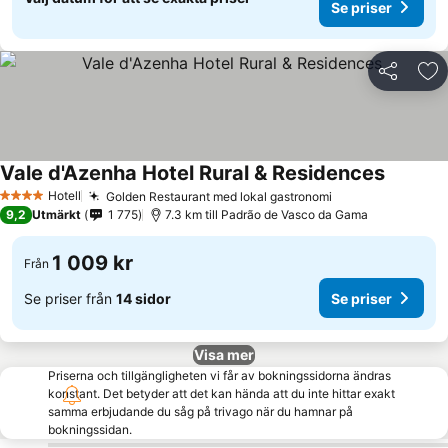
Se priser
Dela
Läg
Vale d'Azenha Hotel Rural & Residences
Hotell
Golden Restaurant med lokal gastronomi
4 Stjärnor
9,2
Utmärkt
1 775
7.3 km till Padrão de Vasco da Gama
1 009 kr
Från
Se priser från
14 sidor
Se priser
Visa mer
Priserna och tillgängligheten vi får av bokningssidorna ändras
konstant. Det betyder att det kan hända att du inte hittar exakt
samma erbjudande du såg på trivago när du hamnar på
bokningssidan.