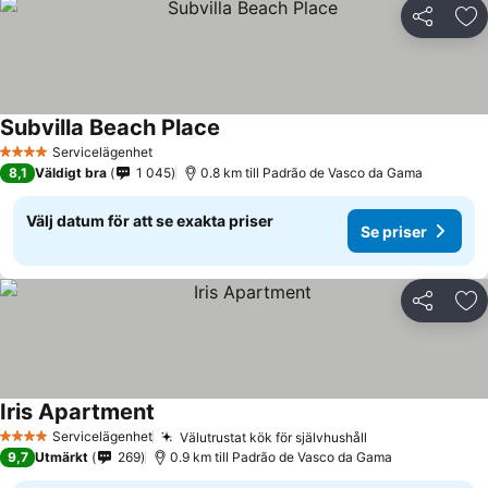
Dela
Läg
Subvilla Beach Place
Servicelägenhet
4 Stjärnor
8,1
Väldigt bra
1 045
0.8 km till Padrão de Vasco da Gama
Välj datum för att se exakta priser
Se priser
Dela
Läg
Iris Apartment
Servicelägenhet
Välutrustat kök för självhushåll
4 Stjärnor
9,7
Utmärkt
269
0.9 km till Padrão de Vasco da Gama