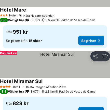
Hotel Mare
Hotell
Nära Nazaré-stranden
3 Stjärnor
8,3
Väldigt bra
3 097
0.5 km till Padrão de Vasco da Gama
951 kr
Från
Se priser från
15 sidor
Se priser
Populärt val
Dela
Läg
Hotel Miramar Sul
Hotell
Restaurangen Atlântico View
4 Stjärnor
8,3
Väldigt bra
8 077
2.3 km till Padrão de Vasco da Gama
828 kr
Från