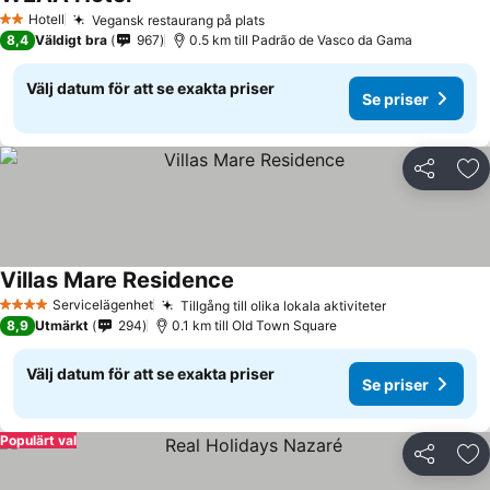
Hotell
Vegansk restaurang på plats
2 Stjärnor
8,4
Väldigt bra
967
0.5 km till Padrão de Vasco da Gama
Välj datum för att se exakta priser
Se priser
Dela
Läg
Villas Mare Residence
Servicelägenhet
Tillgång till olika lokala aktiviteter
4 Stjärnor
8,9
Utmärkt
294
0.1 km till Old Town Square
Välj datum för att se exakta priser
Se priser
Populärt val
Dela
Läg