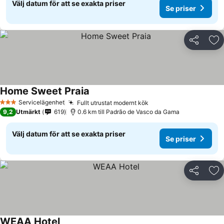
Välj datum för att se exakta priser
Se priser
Dela
Läg
Home Sweet Praia
Servicelägenhet
Fullt utrustat modernt kök
3 Stjärnor
9,2
Utmärkt
619
0.6 km till Padrão de Vasco da Gama
Välj datum för att se exakta priser
Se priser
Dela
Läg
WEAA Hotel