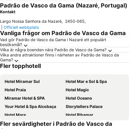
Padrão de Vasco da Gama (Nazaré, Portugal)
Kontakt
Largo Nossa Senhora da Nazaré
,
2450-065
,
|
Officiell webbplats
Vanliga frågor om Padrão de Vasco da Gama
Vad gör Padrão de Vasco da Gama i Nazaré ett populärt
besöksmål?
Vilka är några boenden nära Padrão de Vasco da Gama?
Vilka andra attraktioner finns i närheten av Padrão de Vasco da
Gama?
Fler topphotell
Hotel Miramar Sul
Hotel Mar e Sol & Spa
Hotel Praia
Hotel Magic
Miramar Hotel & SPA
Hotel Oceano
Your Hotel & Spa Alcobaça
Storytellers Palace
Hotel Mare
Hotel Ribamar
Fler sevärdigheter i Padrão de Vasco da
Hotel Santa Maria
Vale d'Azenha Hotel Rural & Residences