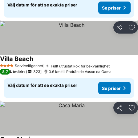
Välj datum för att se exakta priser
Se priser
Dela
Läg
Villa Beach
Servicelägenhet
Fullt utrustat kök för bekvämlighet
4 Stjärnor
8,7
Utmärkt
323
0.6 km till Padrão de Vasco da Gama
Välj datum för att se exakta priser
Se priser
Dela
Läg