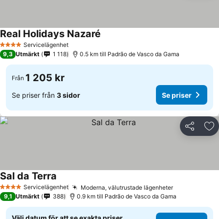
Real Holidays Nazaré
Servicelägenhet
4 Stjärnor
9,3
Utmärkt
1 118
0.5 km till Padrão de Vasco da Gama
1 205 kr
Från
Se priser från
3 sidor
Se priser
Dela
Läg
Sal da Terra
Servicelägenhet
Moderna, välutrustade lägenheter
4 Stjärnor
9,1
Utmärkt
388
0.9 km till Padrão de Vasco da Gama
Välj datum för att se exakta priser