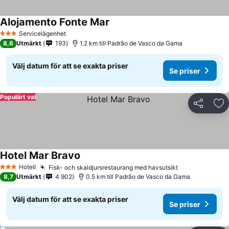
Alojamento Fonte Mar
Servicelägenhet
3 Stjärnor
8,6
Utmärkt
193
1.2 km till Padrão de Vasco da Gama
Välj datum för att se exakta priser
Se priser
Populärt val
Dela
Läg
Hotel Mar Bravo
Hotell
Fisk- och skaldjursrestaurang med havsutsikt
3 Stjärnor
8,7
Utmärkt
4 902
0.5 km till Padrão de Vasco da Gama
Välj datum för att se exakta priser
Se priser