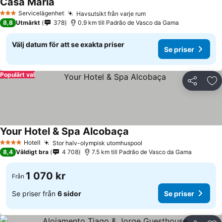
Casa Maria
Servicelägenhet
Havsutsikt från varje rum
3 Stjärnor
8,8
Utmärkt
378
0.9 km till Padrão de Vasco da Gama
Välj datum för att se exakta priser
Se priser
Populärt val
Dela
Läg
Your Hotel & Spa Alcobaça
Hotell
Stor halv-olympisk utomhuspool
4 Stjärnor
8,4
Väldigt bra
4 708
7.5 km till Padrão de Vasco da Gama
1 070 kr
Från
Se priser från
6 sidor
Se priser