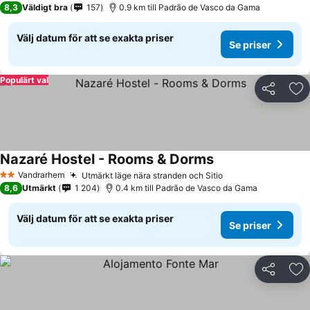
8,3
Väldigt bra
157
0.9 km till Padrão de Vasco da Gama
Välj datum för att se exakta priser
Se priser
Populärt val
Dela
Läg
Nazaré Hostel - Rooms & Dorms
Vandrarhem
Utmärkt läge nära stranden och Sitio
2 Stjärnor
8,6
Utmärkt
1 204
0.4 km till Padrão de Vasco da Gama
Välj datum för att se exakta priser
Se priser
Dela
Läg