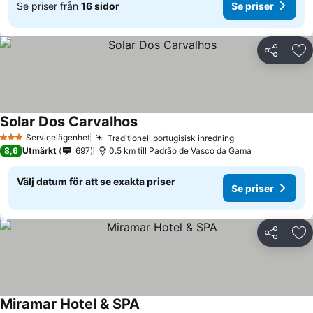
Se priser från
16 sidor
Se priser
Dela
Läg
Solar Dos Carvalhos
Servicelägenhet
Traditionell portugisisk inredning
3 Stjärnor
8,6
Utmärkt
697
0.5 km till Padrão de Vasco da Gama
Välj datum för att se exakta priser
Se priser
Dela
Läg
Miramar Hotel & SPA