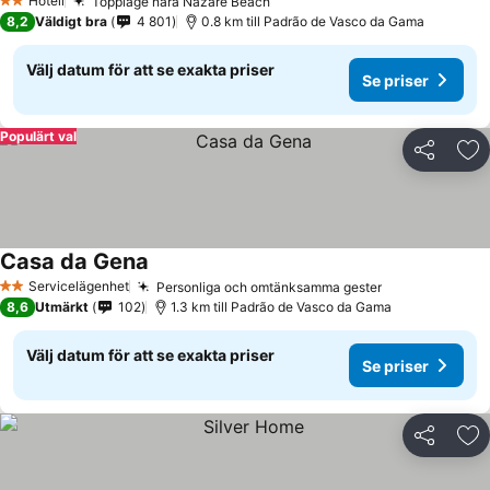
Hotell
Toppläge nära Nazaré Beach
2 Stjärnor
8,2
Väldigt bra
4 801
0.8 km till Padrão de Vasco da Gama
Välj datum för att se exakta priser
Se priser
Populärt val
Dela
Läg
Casa da Gena
Servicelägenhet
Personliga och omtänksamma gester
2 Stjärnor
8,6
Utmärkt
102
1.3 km till Padrão de Vasco da Gama
Välj datum för att se exakta priser
Se priser
Dela
Läg