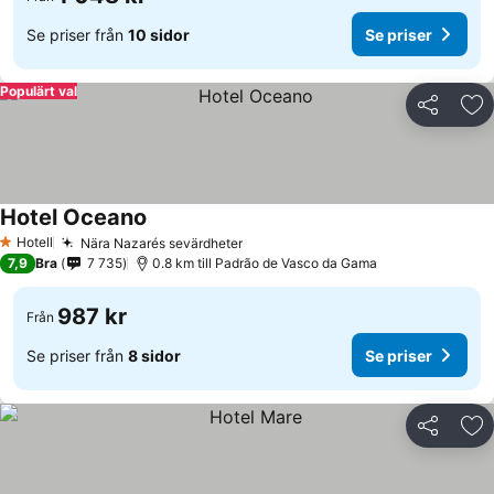
Se priser från
10 sidor
Se priser
Populärt val
Dela
Läg
Hotel Oceano
Hotell
Nära Nazarés sevärdheter
1 Stjärnor
7,9
Bra
7 735
0.8 km till Padrão de Vasco da Gama
987 kr
Från
Se priser från
8 sidor
Se priser
Dela
Läg