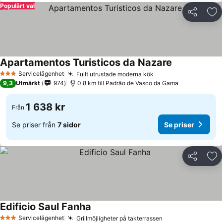
Populärt val
Dela
Läg
Apartamentos Turisticos da Nazare
Servicelägenhet
Fullt utrustade moderna kök
3 Stjärnor
9,3
Utmärkt
974
0.8 km till Padrão de Vasco da Gama
1 638 kr
Från
Se priser från
7 sidor
Se priser
Dela
Läg
Edificio Saul Fanha
Servicelägenhet
Grillmöjligheter på takterrassen
3 Stjärnor