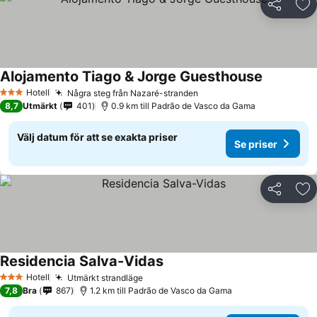
Dela
Läg
Alojamento Tiago & Jorge Guesthouse
Hotell
Några steg från Nazaré-stranden
3 Stjärnor
8,7
Utmärkt
401
0.9 km till Padrão de Vasco da Gama
Välj datum för att se exakta priser
Se priser
Dela
Läg
Residencia Salva-Vidas
Hotell
Utmärkt strandläge
3 Stjärnor
7,8
Bra
867
1.2 km till Padrão de Vasco da Gama