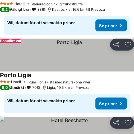
Hotell
Varierad och riklig frukostbuffé
4 Stjärnor
8,2
Väldigt bra
836
Kastrosikia, 16.6 km till Preveza
Välj datum för att se exakta priser
Se priser
Populärt val
Dela
Läg
Porto Ligia
Hotell
Rum i jonisk stil med natursköna vyer
3 Stjärnor
9,0
Utmärkt
708
Ligia, 19.5 km till Preveza
Välj datum för att se exakta priser
Se priser
Dela
Läg