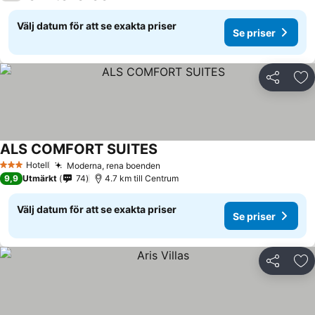
Välj datum för att se exakta priser
Se priser
Dela
Läg
ALS COMFORT SUITES
Hotell
Moderna, rena boenden
3 Stjärnor
9,9
Utmärkt
74
4.7 km till Centrum
Välj datum för att se exakta priser
Se priser
Dela
Läg