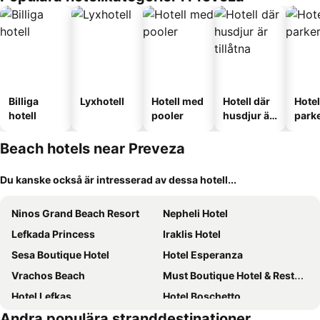
Billiga
Lyxhotell
Hotell med
Hotell där
Hote
hotell
pooler
husdjur är
park
tillåtna
Beach hotels near Preveza
Du kanske också är intresserad av dessa hotell...
Ninos Grand Beach Resort
Nepheli Hotel
Lefkada Princess
Iraklis Hotel
Sesa Boutique Hotel
Hotel Esperanza
Vrachos Beach
Must Boutique Hotel & Restaurant
Hotel Lefkas
Hotel Boschetto
Andra populära stranddestinationer
Poseidon Beach Hotel
Porto Ligia