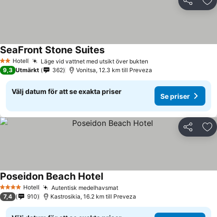
Dela
Läg
SeaFront Stone Suites
Hotell
Läge vid vattnet med utsikt över bukten
2 Stjärnor
9,3
Utmärkt
362
Vonitsa, 12.3 km till Preveza
Välj datum för att se exakta priser
Se priser
Dela
Läg
Poseidon Beach Hotel
Hotell
Autentisk medelhavsmat
4 Stjärnor
7,4
910
Kastrosikia, 16.2 km till Preveza