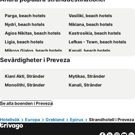
Dionisos Hotel
Iliana
Parga, beach hotels
Vasiliki, beach hotels
ALS COMFORT SUITES
Ionian White Villas Lefkada
Nydri, beach hotels
Nikiana, beach hotels
Golden Beach Preveza
Agios Nikitas, beach hotels
Kastrosikia, beach hotels
Ligia, beach hotels
Lefkas - Town, beach hotels
Mikros Gialos, beach hotels
Kanali, beach hotels
Sevärdigheter i Preveza
Geni, beach hotels
Vrachos, beach hotels
Paleros, beach hotels
Ammoudia, beach hotels
Kiani Akti, Stränder
Mytikas, Stränder
Perigiali, beach hotels
Mytikas, beach hotels
Monolithi, Stränder
Kanali, Stränder
Ligia, beach hotels
Lichnos, beach hotels
Episkopos, beach hotels
Sivota, beach hotels
Lefkas, beach hotels
Vonitsa, beach hotels
Se alla boenden i Preveza
Menidi, beach hotels
Kalamitsi, beach hotels
Hotellsök
Europa
Grekland
Epirus
Strandhotell i Preveza
Riza, beach hotels
Kastos, beach hotels
Katomeri, beach hotels
Loutsa, beach hotels
Facebook
Twitter
Insta
Yo