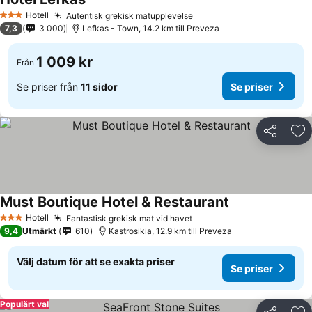
Hotell
Autentisk grekisk matupplevelse
3 Stjärnor
7,3
3 000
Lefkas - Town, 14.2 km till Preveza
1 009 kr
Från
Se priser från
11 sidor
Se priser
Dela
Läg
Must Boutique Hotel & Restaurant
Hotell
Fantastisk grekisk mat vid havet
3 Stjärnor
9,4
Utmärkt
610
Kastrosikia, 12.9 km till Preveza
Välj datum för att se exakta priser
Se priser
Populärt val