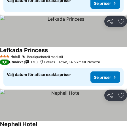
Välj datum för att se exakta priser
Se priser
Dela
Läg
Lefkada Princess
Hotell
Boutiquehotell med stil
3 Stjärnor
9,8
Utmärkt
170
Lefkas - Town, 14.5 km till Preveza
Välj datum för att se exakta priser
Se priser
Dela
Läg
Nepheli Hotel