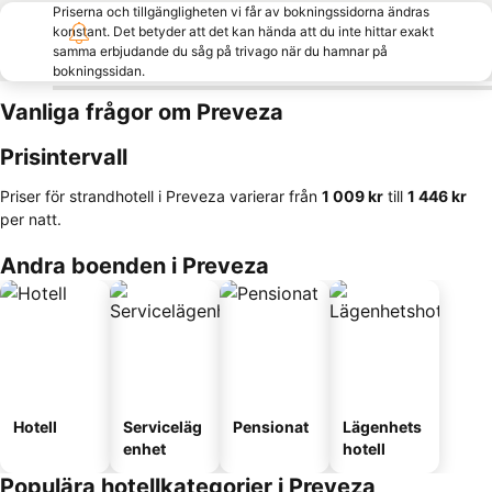
Priserna och tillgängligheten vi får av bokningssidorna ändras
konstant. Det betyder att det kan hända att du inte hittar exakt
samma erbjudande du såg på trivago när du hamnar på
bokningssidan.
Vanliga frågor om Preveza
Prisintervall
Priser för strandhotell i Preveza varierar från
‎1 009 kr
till
‎1 446 kr
per natt.
Andra boenden i Preveza
Hotell
Serviceläg
Pensionat
Lägenhets
enhet
hotell
Populära hotellkategorier i Preveza