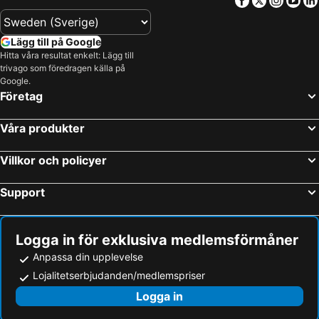
Agios Ioannis - Lefkas, beach hotels
Spartochori, beach hotels
Athani, beach hotels
Vathi, beach hotels
Lägg till på Google
Amfiloxia, beach hotels
Pantokratoras, beach hotels
Hitta våra resultat enkelt: Lägg till
trivago som föredragen källa på
Google.
Företag
Våra produkter
Villkor och policyer
Support
Logga in för exklusiva medlemsförmåner
Anpassa din upplevelse
Lojalitetserbjudanden/medlemspriser
Logga in