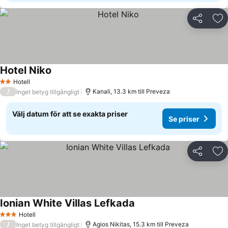
Dela
Läg
Hotel Niko
Hotell
2 Stjärnor
/
Kanali, 13.3 km till Preveza
Inget betyg tillgängligt
Välj datum för att se exakta priser
Se priser
Dela
Läg
Ionian White Villas Lefkada
Hotell
3 Stjärnor
/
Agios Nikitas, 15.3 km till Preveza
Inget betyg tillgängligt