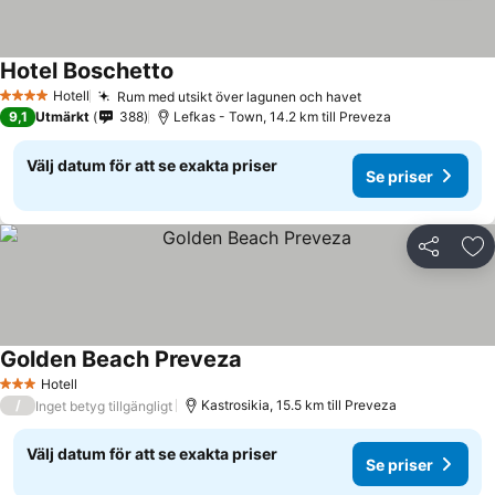
Hotel Boschetto
Hotell
Rum med utsikt över lagunen och havet
4 Stjärnor
9,1
Utmärkt
388
Lefkas - Town, 14.2 km till Preveza
Välj datum för att se exakta priser
Se priser
Dela
Läg
Golden Beach Preveza
Hotell
3 Stjärnor
/
Kastrosikia, 15.5 km till Preveza
Inget betyg tillgängligt
Välj datum för att se exakta priser
Se priser