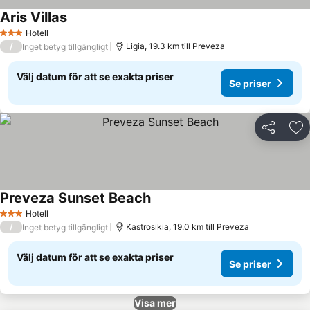
Aris Villas
Hotell
3 Stjärnor
/
Ligia, 19.3 km till Preveza
Inget betyg tillgängligt
Välj datum för att se exakta priser
Se priser
Dela
Läg
Preveza Sunset Beach
Hotell
3 Stjärnor
/
Kastrosikia, 19.0 km till Preveza
Inget betyg tillgängligt
Välj datum för att se exakta priser
Se priser
Visa mer