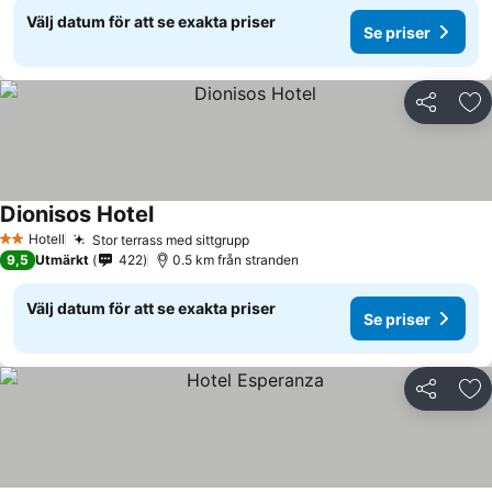
Välj datum för att se exakta priser
Se priser
Dela
Läg
Dionisos Hotel
Hotell
Stor terrass med sittgrupp
2 Stjärnor
9,5
Utmärkt
422
0.5 km från stranden
Välj datum för att se exakta priser
Se priser
Dela
Läg