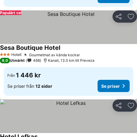
Populärt val
Dela
Läg
Sesa Boutique Hotel
Hotell
Gourmetmat av kända kockar
3 Stjärnor
9,0
Utmärkt
468
Kanali, 13.0 km till Preveza
1 446 kr
Från
Se priser från
12 sidor
Se priser
Dela
Läg
Hotel Lefkas