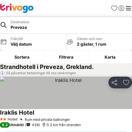
Favoriter
Logga 
Me
Destination
Preveza
Från/till
Gäster och rum
Välj datum
2 gäster, 1 rum
Sortera
Filtrera
Karta
Strandhotell i Preveza, Grekland.
Så påverkar betalningar till oss rankningen
Dela
Läg
Iraklis Hotel
Hotell
Rum med privata balkonger
2 Stjärnor
9,3
Utmärkt
438
0.3 km från stranden