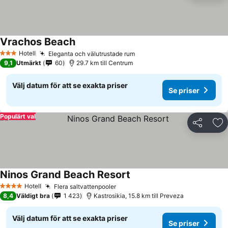
Vrachos Beach
Hotell
Eleganta och välutrustade rum
3 Stjärnor
9,1
Utmärkt
60
29.7 km till Centrum
Välj datum för att se exakta priser
Se priser
Populärt val
Dela
Läg
Ninos Grand Beach Resort
Hotell
Flera saltvattenpooler
4 Stjärnor
8,4
Väldigt bra
1 423
Kastrosikia, 15.8 km till Preveza
Välj datum för att se exakta priser
Se priser