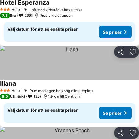
Hotel Esperanza
Hotell
Loft med vidsträckt havsutsikt
3 Stjärnor
7,8
Bra
299
Precis vid stranden
Välj datum för att se exakta priser
Se priser
Dela
Läg
Iliana
Hotell
Rum med egen balkong eller uteplats
3 Stjärnor
8,5
Utmärkt
128
1.9 km till Centrum
Välj datum för att se exakta priser
Se priser
Dela
Läg