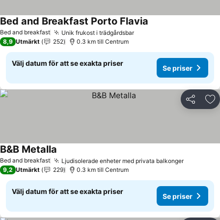
Bed and Breakfast Porto Flavia
Se priser
Bed and breakfast
Unik frukost i trädgårdsbar
Se priser
8,9
Utmärkt
252
0.3 km till Centrum
Välj datum för att se exakta priser
Se priser
Dela
Läg
B&B Metalla
Se priser
Bed and breakfast
Ljudisolerade enheter med privata balkonger
Se priser
9,2
Utmärkt
229
0.3 km till Centrum
Välj datum för att se exakta priser
Se priser