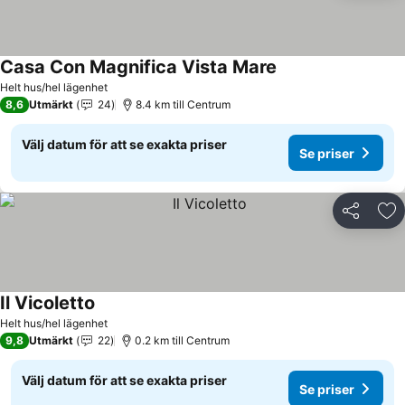
Casa Con Magnifica Vista Mare
Se priser
Helt hus/hel lägenhet
8,6
Utmärkt
24
8.4 km till Centrum
Välj datum för att se exakta priser
Se priser
Dela
Läg
Il Vicoletto
Se priser
Helt hus/hel lägenhet
9,8
Utmärkt
22
0.2 km till Centrum
Välj datum för att se exakta priser
Se priser