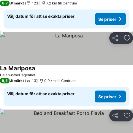
8,7
Utmärkt
123
7.2 km till Centrum
Välj datum för att se exakta priser
Se priser
Dela
Läg
La Mariposa
Se priser
Helt hus/hel lägenhet
9,5
Utmärkt
13
0.9 km till Centrum
Välj datum för att se exakta priser
Se priser
Dela
Läg