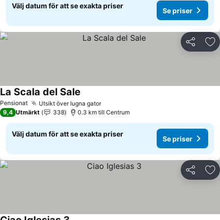
Välj datum för att se exakta priser
Se priser
Dela
Läg
La Scala del Sale
Se priser
Pensionat
Utsikt över lugna gator
Se priser
9,4
Utmärkt
338
0.3 km till Centrum
Välj datum för att se exakta priser
Se priser
Dela
Läg