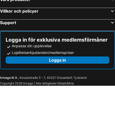
Venedig, Veneto Hotell
Neapel, Kampanien Hotell
Palermo, Sicilien Hotell
Bologna, Emilia-Romagna Hotell
Villkor och policyer
Cagliari, Sardinien Hotell
Sorrento, Kampanien Hotell
Support
Logga in för exklusiva medlemsförmåner
Anpassa din upplevelse
Lojalitetserbjudanden/medlemspriser
Logga in
trivago N.V.
, Kesselstraße 5 – 7, 40221 Düsseldorf, Tyskland
Copyright 2026 trivago | Alla rättigheter förbehållna.