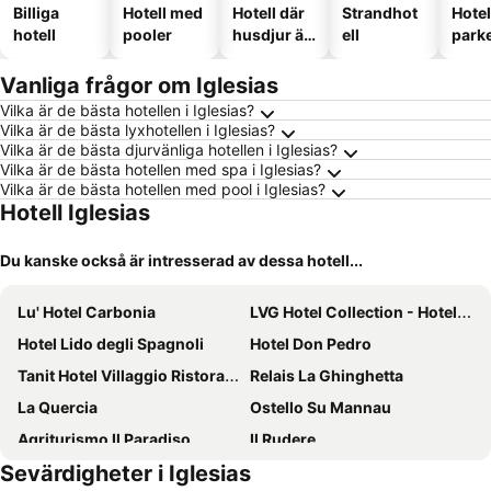
Billiga
Hotell med
Hotell där
Strandhot
Hote
hotell
pooler
husdjur är
ell
park
tillåtna
Vanliga frågor om Iglesias
Vilka är de bästa hotellen i Iglesias?
Vilka är de bästa lyxhotellen i Iglesias?
Vilka är de bästa djurvänliga hotellen i Iglesias?
Vilka är de bästa hotellen med spa i Iglesias?
Vilka är de bästa hotellen med pool i Iglesias?
Hotell Iglesias
Du kanske också är intresserad av dessa hotell...
Lu' Hotel Carbonia
LVG Hotel Collection - Hotel La Rosa dei Venti
Hotel Lido degli Spagnoli
Hotel Don Pedro
Tanit Hotel Villaggio Ristorante
Relais La Ghinghetta
La Quercia
Ostello Su Mannau
Agriturismo Il Paradiso
Il Rudere
Sevärdigheter i Iglesias
Agriturismo Sa Scalitta