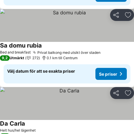
Dela
Läg
Sa domu rubia
Se priser
Bed and breakfast
Privat balkong med utsikt över staden
Se priser
9,2
Utmärkt
272
0.1 km till Centrum
Välj datum för att se exakta priser
Se priser
Dela
Läg
Da Carla
Se priser
Helt hus/hel lägenhet