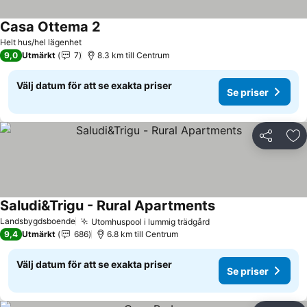
Casa Ottema 2
Se priser
Helt hus/hel lägenhet
9,0
Utmärkt
7
8.3 km till Centrum
Välj datum för att se exakta priser
Se priser
Dela
Läg
Saludi&Trigu - Rural Apartments
Se priser
Landsbygdsboende
Utomhuspool i lummig trädgård
Se priser
9,4
Utmärkt
686
6.8 km till Centrum
Välj datum för att se exakta priser
Se priser