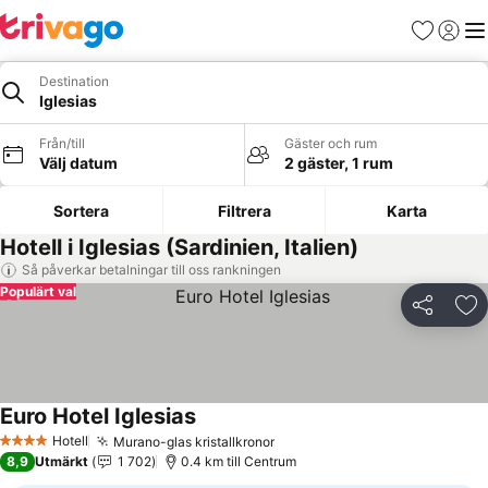
Favoriter
Logga 
Me
Destination
Iglesias
Från/till
Gäster och rum
Välj datum
2 gäster, 1 rum
Sortera
Filtrera
Karta
Hotell i Iglesias (Sardinien, Italien)
Så påverkar betalningar till oss rankningen
Populärt val
Dela
Läg
Euro Hotel Iglesias
Se priser
Hotell
Murano-glas kristallkronor
Se priser
4 Stjärnor
8,9
Utmärkt
1 702
0.4 km till Centrum