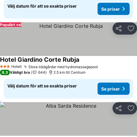
Välj datum för att se exakta priser
Se priser
Populärt val
Dela
Läg
Hotel Giardino Corte Rubja
Se priser
Hotell
Stora trädgårdar med hydromassagepool
Se priser
3 Stjärnor
8,3
Väldigt bra
644
2.5 km till Centrum
Välj datum för att se exakta priser
Se priser
Dela
Läg