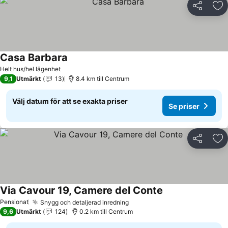
Dela
Läg
Casa Barbara
Se priser
Helt hus/hel lägenhet
9,1
Utmärkt
13
8.4 km till Centrum
Välj datum för att se exakta priser
Se priser
Dela
Läg
Via Cavour 19, Camere del Conte
Se priser
Pensionat
Snygg och detaljerad inredning
Se priser
9,6
Utmärkt
124
0.2 km till Centrum