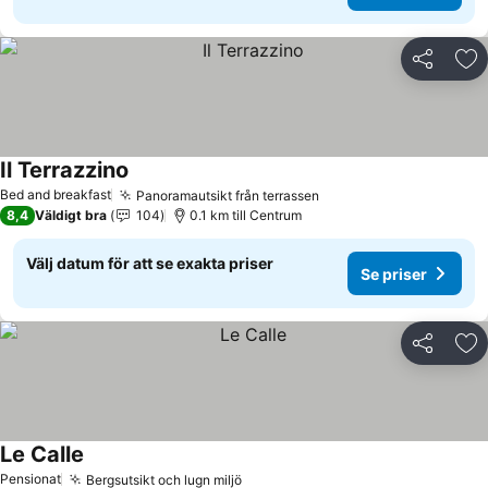
Dela
Läg
Il Terrazzino
Se priser
Bed and breakfast
Panoramautsikt från terrassen
Se priser
8,4
Väldigt bra
104
0.1 km till Centrum
Välj datum för att se exakta priser
Se priser
Dela
Läg
Le Calle
Se priser
Pensionat
Bergsutsikt och lugn miljö
Se priser