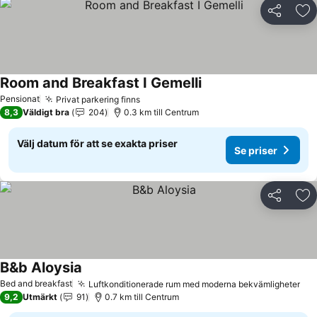
Dela
Läg
Room and Breakfast I Gemelli
Se priser
Pensionat
Privat parkering finns
Se priser
8,3
Väldigt bra
204
0.3 km till Centrum
Välj datum för att se exakta priser
Se priser
Dela
Läg
B&b Aloysia
Se priser
Bed and breakfast
Luftkonditionerade rum med moderna bekvämligheter
Se 
9,2
Utmärkt
91
0.7 km till Centrum