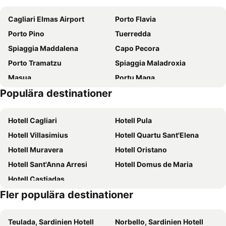
Cagliari Elmas Airport
Porto Flavia
Porto Pino
Tuerredda
Spiaggia Maddalena
Capo Pecora
Porto Tramatzu
Spiaggia Maladroxia
Masua
Portu Maga
Populära destinationer
Costa Verde
Miniera di Nebida
Spiaggia Fontanamare
Porto Paglia
Hotell Cagliari
Hotell Pula
Porto Paglia
Masua
Hotell Villasimius
Hotell Quartu Sant'Elena
Cala Domestica
Spiaggia Portixeddu
Hotell Muravera
Hotell Oristano
Spiaggia Maladroxia
CEP
Hotell Sant'Anna Arresi
Hotell Domus de Maria
Le Saline
Porto Pino
Hotell Castiadas
Is Arenas Bianca
Spiaggia Grande
Fler populära destinationer
Teulada, Sardinien Hotell
Norbello, Sardinien Hotell