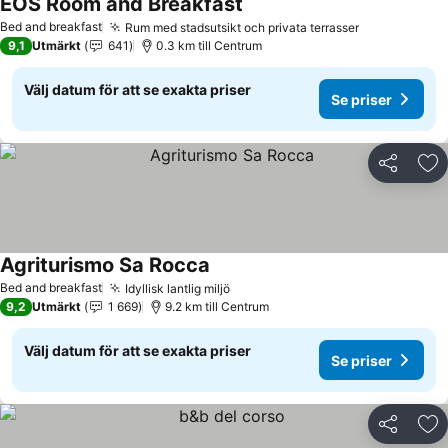
EOS Room and Breakfast
Se priser
Bed and breakfast
Rum med stadsutsikt och privata terrasser
Se priser
9,1
Utmärkt
641
0.3 km till Centrum
Välj datum för att se exakta priser
Se priser
Dela
Läg
Agriturismo Sa Rocca
Se priser
Bed and breakfast
Idyllisk lantlig miljö
Se priser
9,2
Utmärkt
1 669
9.2 km till Centrum
Välj datum för att se exakta priser
Se priser
Dela
Läg