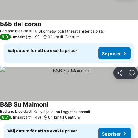
b&b del corso
Se priser
Bed and breakfast
Skönhets- och fitnesstjänster på plats
Se priser
9,0
Utmärkt
199
0.1 km till Centrum
Välj datum för att se exakta priser
Se priser
Dela
Läg
B&B Su Maimoni
Se priser
Bed and breakfast
Lyxiga lakan i egyptisk bomull
Se priser
8,7
Utmärkt
148
0.1 km till Centrum
Välj datum för att se exakta priser
Se priser