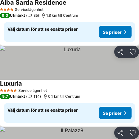
Alba Sarda Residence
Se priser
Servicelägenhet
4 Stjärnor
9,0
Utmärkt
85
1.8 km till Centrum
Välj datum för att se exakta priser
Se priser
Dela
Läg
Luxuria
Se priser
Servicelägenhet
5 Stjärnor
9,7
Utmärkt
114
0.1 km till Centrum
Välj datum för att se exakta priser
Se priser
Dela
Läg