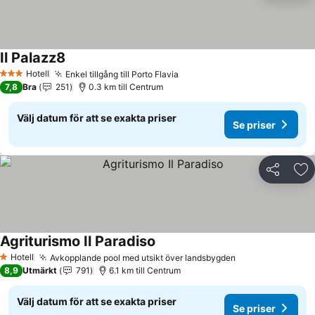
Il Palazz8
Se priser
Hotell
Enkel tillgång till Porto Flavia
Se priser
3 Stjärnor
7,8
Bra
251
0.3 km till Centrum
Välj datum för att se exakta priser
Se priser
Dela
Läg
Agriturismo Il Paradiso
Se priser
Hotell
Avkopplande pool med utsikt över landsbygden
Se priser
1 Stjärnor
8,9
Utmärkt
791
6.1 km till Centrum
Välj datum för att se exakta priser
Se priser