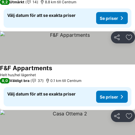
9,2
Utmärkt
14
8.8 km till Centrum
Välj datum för att se exakta priser
Se priser
Dela
Läg
F&F Appartments
Se priser
Helt hus/hel lägenhet
8,0
Väldigt bra
37
0.1 km till Centrum
Välj datum för att se exakta priser
Se priser
Dela
Läg