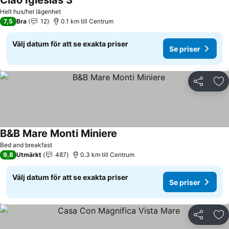
Ciao Iglesias 3
Se priser
Helt hus/hel lägenhet
7,5
Bra
12
0.1 km till Centrum
Välj datum för att se exakta priser
Se priser
Dela
Läg
B&B Mare Monti Miniere
Se priser
Bed and breakfast
9,8
Utmärkt
487
0.3 km till Centrum
Välj datum för att se exakta priser
Se priser
Dela
Läg