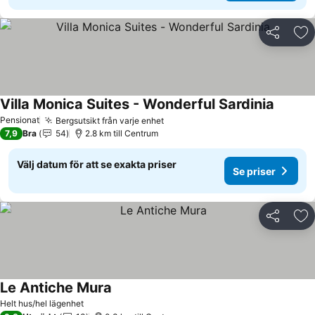
Dela
Läg
Villa Monica Suites - Wonderful Sardinia
Se pris
Pensionat
Bergsutsikt från varje enhet
Se priser
7,9
Bra
54
2.8 km till Centrum
Välj datum för att se exakta priser
Se priser
Dela
Läg
Le Antiche Mura
Se priser
Helt hus/hel lägenhet