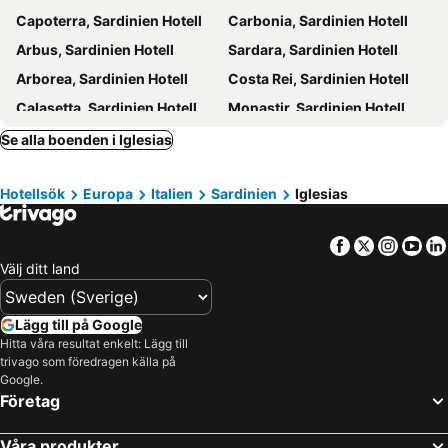
Capoterra, Sardinien Hotell
Carbonia, Sardinien Hotell
Arbus, Sardinien Hotell
Sardara, Sardinien Hotell
Arborea, Sardinien Hotell
Costa Rei, Sardinien Hotell
Calasetta, Sardinien Hotell
Monastir, Sardinien Hotell
Elmas, Sardinien Hotell
Villaputzu, Sardinien Hotell
Se alla boenden i Iglesias
Assemini, Sardinien Hotell
Portoscuso, Sardinien Hotell
Hotellsök
Europa
Italien
Sardinien
Iglesias
Cabras, Sardinien Hotell
Sinnai, Sardinien Hotell
Villanovaforru, Sardinien Hotell
Cuglieri, Sardinien Hotell
Facebook
Twitter
Insta
Yo
Buggerru, Sardinien Hotell
Carloforte, Sardinien Hotell
Välj ditt land
Alghero, Sardinien Hotell
Olbia, Sardinien Hotell
San Teodoro, Sardinien Hotell
Orosei, Sardinien Hotell
Lägg till på Google
Quartu Sant'Elena, Sardinien Hotell
Cala Gonone, Sardinien Hotell
Hitta våra resultat enkelt: Lägg till
trivago som föredragen källa på
Arbatax, Sardinien Hotell
Castelsardo, Sardinien Hotell
Google.
Tortoli, Sardinien Hotell
Rom, Lazio Hotell
Företag
Milano, Lombardiet Hotell
Florens, Toscana Hotell
Våra produkter