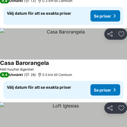
9,8
Utmärkt
13
0.3 km till Centrum
Välj datum för att se exakta priser
Se priser
Dela
Läg
Casa Barorangela
Se priser
Helt hus/hel lägenhet
9,4
Utmärkt
28
0.5 km till Centrum
Välj datum för att se exakta priser
Se priser
Dela
Läg