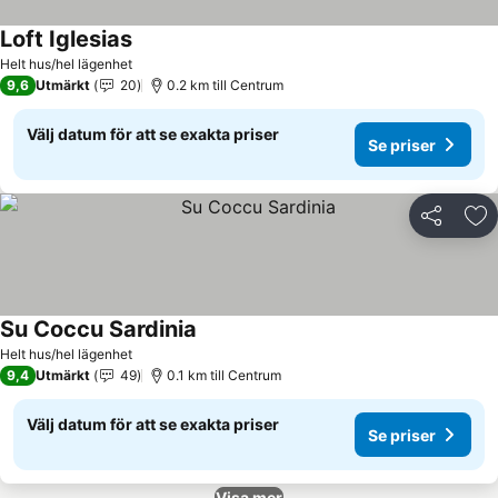
Loft Iglesias
Se priser
Helt hus/hel lägenhet
9,6
Utmärkt
20
0.2 km till Centrum
Välj datum för att se exakta priser
Se priser
Dela
Läg
Su Coccu Sardinia
Se priser
Helt hus/hel lägenhet
9,4
Utmärkt
49
0.1 km till Centrum
Välj datum för att se exakta priser
Se priser
Visa mer