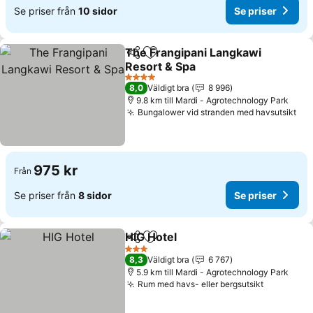
Se priser från
10 sidor
Se priser
The Frangipani Langkawi
Dela
Lägg till i Mina Favoriter
Resort & Spa
Se priser
4 Stjärnor
8,0
Väldigt bra
8 996
9.8 km till Mardi - Agrotechnology Park
Bungalower vid stranden med havsutsikt
Se 
975 kr
Från
Se priser från
8 sidor
Se priser
HIG Hotel
Dela
Lägg till i Mina Favoriter
Se priser
3 Stjärnor
8,3
Väldigt bra
6 767
5.9 km till Mardi - Agrotechnology Park
Rum med havs- eller bergsutsikt
Se priser