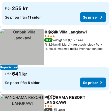
255 kr
Från
Se priser från
11 sidor
Se priser
Ombak Villa Langkawi
Dela
Lägg till i Mina Favoriter
Se p
4 Stjärnor
8,2
Väldigt bra
7 144
8.9 km till Mardi - Agrotechnology Park
Halal-mat med utsikt över hav och pool
Se p
Populärt val
641 kr
Från
Se priser från
8 sidor
Se priser
PANORAMA RESORT
Dela
Lägg till i Mina Favoriter
LANGKAWI
Se priser
3 Stjärnor
7,2
480