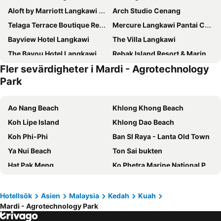
Aloft by Marriott Langkawi Pantai Tengah
Arch Studio Cenang
Telaga Terrace Boutique Resort
Mercure Langkawi Pantai Cenang
Bayview Hotel Langkawi
The Villa Langkawi
The Bayou Hotel Langkawi
Rebak Island Resort & Marina, Langkawi
Fler sevärdigheter i Mardi - Agrotechnology
Bon Ton Antique Wooden Villas
Nadias Hotel Cenang Langkawi
Park
Langkapuri Resort Langkawi
The Ritz-Carlton, Langkawi
S`ekar Pinang Langkawi
Sandy Garden Resort Langkawi
Ao Nang Beach
Khlong Khong Beach
Tropical Resort Langkawi
A Coral Reefs Resort Langkawi
Koh Lipe Island
Khlong Dao Beach
Ramada by Wyndham Langkawi Marina
Collection O Langkawi Near Pantai Cenang formerly Tokman Inn
Koh Phi-Phi
Ban SI Raya - Lanta Old Town
Myvilla Langkawi Hotel
Royal Agate Beach Resort
Ya Nui Beach
Ton Sai bukten
Landcons Hotel
D'Lima Beach Inn
Hat Pak Meng
Ko Phetra Marine National Park
The Coconut Beach Villa Langkawi
Adya Hotel Langkawi
Hat Yai International Airport
Pinang Peranakan Mansion
Casa del Mar Langkawi
Nu Melati Hotel
Atlantis Diving
Langkawi Parade MegaMall
Hotellsök
Asien
Malaysia
Kedah
Kuah
Oyo 91119 Hotel D’lima Inn Langkawi
De Greenish Village Langkawi
Mardi - Agrotechnology Park
Underwater World Langkawi
Batu Ferringhi Beach
Lot 33 Boutique Hotel
Corrie Chalet Pantai Cenang Langkawi