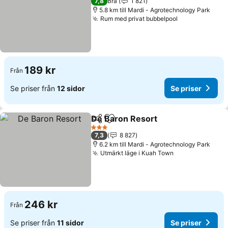
7,8
Bra
1 821
5.8 km till Mardi - Agrotechnology Park
Rum med privat bubbelpool
Se priser
189 kr
Från
Se priser från
12 sidor
Se priser
De Baron Resort
Dela
Lägg till i Mina Favoriter
Se priser
3 Stjärnor
7,3
8 827
6.2 km till Mardi - Agrotechnology Park
Utmärkt läge i Kuah Town
Se priser
246 kr
Från
Se priser från
11 sidor
Se priser