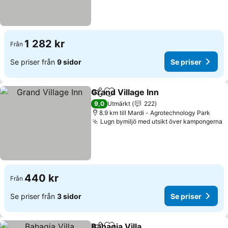
1 282 kr
Från
Se priser från
9 sidor
Se priser
Grand Village Inn
Dela
Lägg till i Mina Favoriter
Se priser
9,0
Utmärkt
222
8.9 km till Mardi - Agrotechnology Park
Lugn bymiljö med utsikt över kampongerna
S
440 kr
Från
Se priser från
3 sidor
Se priser
Bahagia Villa