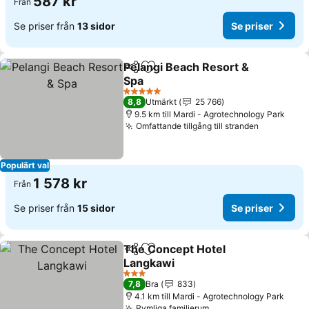
587 kr
Från
Se priser från
13 sidor
Se priser
Pelangi Beach Resort &
Dela
Lägg till i Mina Favoriter
Spa
Se priser
5 Stjärnor
8,8
Utmärkt
25 766
9.5 km till Mardi - Agrotechnology Park
Omfattande tillgång till stranden
Se priser
Populärt val
1 578 kr
Från
Se priser från
15 sidor
Se priser
The Concept Hotel
Dela
Lägg till i Mina Favoriter
Langkawi
Se priser
3 Stjärnor
7,8
Bra
833
4.1 km till Mardi - Agrotechnology Park
Rymliga familjerum