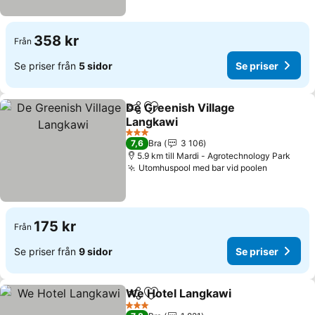
358 kr
Från
Se priser från
5 sidor
Se priser
De Greenish Village
Dela
Lägg till i Mina Favoriter
Langkawi
Se priser
3 Stjärnor
7,6
Bra
3 106
5.9 km till Mardi - Agrotechnology Park
Utomhuspool med bar vid poolen
Se priser
175 kr
Från
Se priser från
9 sidor
Se priser
We Hotel Langkawi
Dela
Lägg till i Mina Favoriter
Se pris
3 Stjärnor