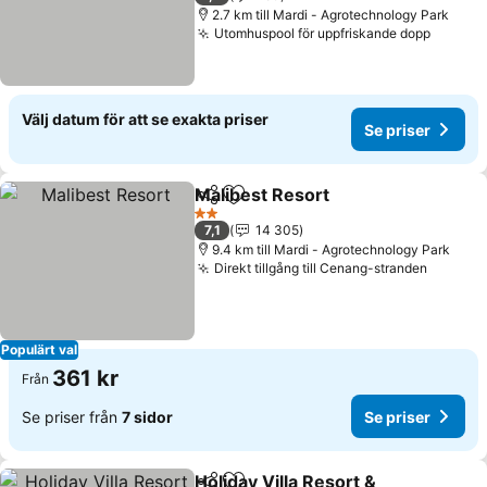
2.7 km till Mardi - Agrotechnology Park
Utomhuspool för uppfriskande dopp
Se pris
Välj datum för att se exakta priser
Se priser
Malibest Resort
Dela
Lägg till i Mina Favoriter
Se priser
2 Stjärnor
7,1
14 305
9.4 km till Mardi - Agrotechnology Park
Direkt tillgång till Cenang-stranden
Se pris
Populärt val
361 kr
Från
Se priser från
7 sidor
Se priser
Holiday Villa Resort &