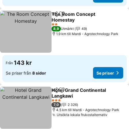
The Room Concept
Dela
Lägg till i Mina Favoriter
Homestay
Se priser
2 Stjärnor
8,9
Utmärkt
49
1.9 km till Mardi - Agrotechnology Park
143 kr
Från
Se priser från
8 sidor
Se priser
Hotel Grand Continental
Dela
Lägg till i Mina Favoriter
Langkawi
Se priser
3 Stjärnor
7,0
2 326
4.5 km till Mardi - Agrotechnology Park
Utsökta lokala frukostalternativ
Se priser