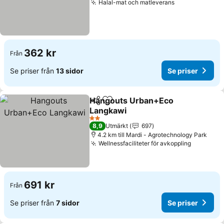
Halal-mat och matleverans
Se priser
362 kr
Från
Se priser från
13 sidor
Se priser
Hangouts Urban+Eco
Dela
Lägg till i Mina Favoriter
Langkawi
Se priser
2 Stjärnor
8,9
Utmärkt
697
4.2 km till Mardi - Agrotechnology Park
Wellnessfaciliteter för avkoppling
Se prise
691 kr
Från
Se priser från
7 sidor
Se priser