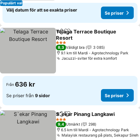
Populärt val
Välj datum för att se exakta priser
Se priser
Telaga Terrace Boutique
Dela
Lägg till i Mina Favoriter
Resort
Se priser
3 Stjärnor
8,3
Väldigt bra
3 085
9.1 km till Mardi - Agrotechnology Park
Jacuzzi-sviter för extra komfort
Se priser
636 kr
Från
Se priser från
9 sidor
Se priser
S`ekar Pinang Langkawi
Dela
Lägg till i Mina Favoriter
Se
3 Stjärnor
9,4
Utmärkt
298
6.5 km till Mardi - Agrotechnology Park
Malayisk restaurang på plats, Sekapur Sireh