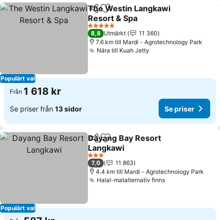
The Westin Langkawi
Dela
Lägg till i Mina Favoriter
Resort & Spa
Se priser
5 Stjärnor
8,8
Utmärkt
11 360
7.6 km till Mardi - Agrotechnology Park
Nära till Kuah Jetty
Se priser
Populärt val
1 618 kr
Från
Se priser från
13 sidor
Se priser
Dayang Bay Resort
Dela
Lägg till i Mina Favoriter
Langkawi
Se priser
3 Stjärnor
7,0
11 863
4.4 km till Mardi - Agrotechnology Park
Halal-matalternativ finns
Se priser
Populärt val