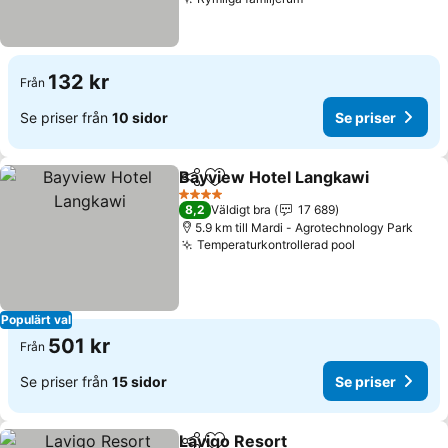
Se priser
132 kr
Från
Se priser från
10 sidor
Se priser
Bayview Hotel Langkawi
Dela
Lägg till i Mina Favoriter
Se
4 Stjärnor
8,2
Väldigt bra
17 689
5.9 km till Mardi - Agrotechnology Park
Temperaturkontrollerad pool
Se priser
Populärt val
501 kr
Från
Se priser från
15 sidor
Se priser
Lavigo Resort