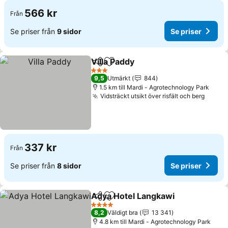
566 kr
Från
Se priser från
9 sidor
Se priser
Villa Paddy
Dela
Lägg till i Mina Favoriter
Se priser
3 Stjärnor
9,5
Utmärkt
844
1.5 km till Mardi - Agrotechnology Park
Vidsträckt utsikt över risfält och berg
Se pri
337 kr
Från
Se priser från
8 sidor
Se priser
Adya Hotel Langkawi
Dela
Lägg till i Mina Favoriter
Se pr
4 Stjärnor
8,2
Väldigt bra
13 341
4.8 km till Mardi - Agrotechnology Park