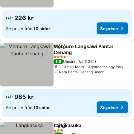
226 kr
Från
Se priser från
10 sidor
Se priser
Mercure Langkawi Pantai
Dela
Lägg till i Mina Favoriter
Cenang
Se priser
4 Stjärnor
8,6
Utmärkt
3 364
9.2 km till Mardi - Agrotechnology Park
Nära Pantai Cenang Beach
Se priser
985 kr
Från
Se priser från
13 sidor
Se priser
Langkasuka
Dela
Lägg till i Mina Favoriter
Se priser
3 Stjärnor