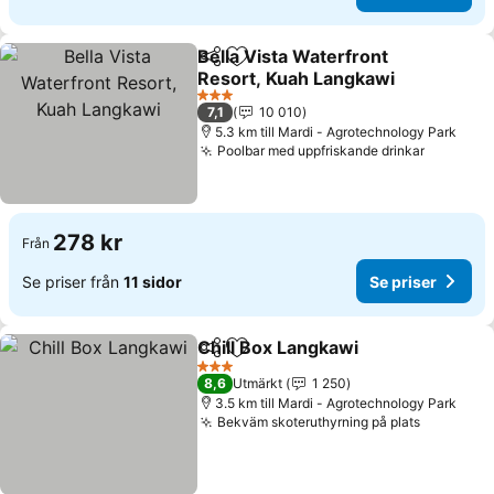
Bella Vista Waterfront
Dela
Lägg till i Mina Favoriter
Resort, Kuah Langkawi
Se priser
3 Stjärnor
7,1
10 010
5.3 km till Mardi - Agrotechnology Park
Poolbar med uppfriskande drinkar
Se prise
278 kr
Från
Se priser från
11 sidor
Se priser
Chill Box Langkawi
Dela
Lägg till i Mina Favoriter
Se prise
3 Stjärnor
8,6
Utmärkt
1 250
3.5 km till Mardi - Agrotechnology Park
Bekväm skoteruthyrning på plats
Se priser