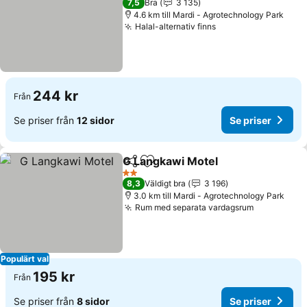
7,5
Bra
3 135
4.6 km till Mardi - Agrotechnology Park
Halal-alternativ finns
Se priser
244 kr
Från
Se priser från
12 sidor
Se priser
G Langkawi Motel
Dela
Lägg till i Mina Favoriter
Se prise
2 Stjärnor
8,3
Väldigt bra
3 196
3.0 km till Mardi - Agrotechnology Park
Rum med separata vardagsrum
Se priser
Populärt val
195 kr
Från
Se priser från
8 sidor
Se priser