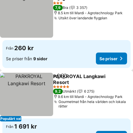
Dela
Lägg till i Mina Favoriter
Se priser
3 Stjärnor
7,9
Bra
3 357
8.5 km till Mardi - Agrotechnology Park
Utsikt över landande flygplan
Se priser
260 kr
Från
Se priser från
9 sidor
Se priser
PARKROYAL Langkawi
Dela
Lägg till i Mina Favoriter
Resort
Se priser
5 Stjärnor
9,2
Utmärkt
6 275
9.6 km till Mardi - Agrotechnology Park
Gourmetmat från hela världen och lokala
rätter
Populärt val
1 691 kr
Från