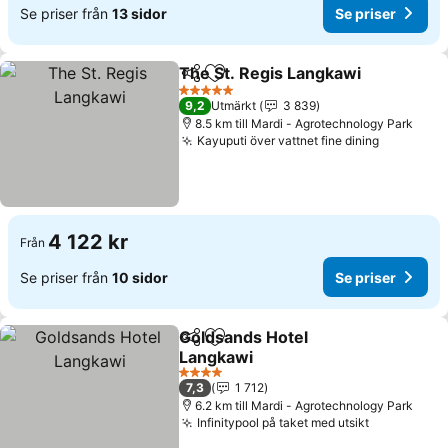
Se priser från
13 sidor
Se priser
The St. Regis Langkawi
Dela
Lägg till i Mina Favoriter
Se 
5 Stjärnor
9,2
Utmärkt
3 839
8.5 km till Mardi - Agrotechnology Park
Kayuputi över vattnet fine dining
Se priser
4 122 kr
Från
Se priser från
10 sidor
Se priser
Goldsands Hotel
Dela
Lägg till i Mina Favoriter
Langkawi
Se priser
4 Stjärnor
7,3
1 712
6.2 km till Mardi - Agrotechnology Park
Infinitypool på taket med utsikt
Se priser