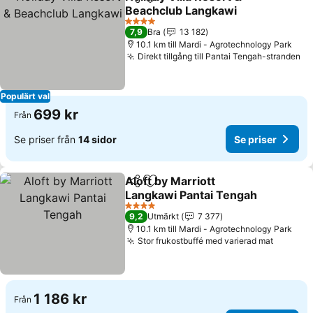
Dela
Lägg till i Mina Favoriter
Beachclub Langkawi
Se priser
4 Stjärnor
7,9
Bra
13 182
10.1 km till Mardi - Agrotechnology Park
Direkt tillgång till Pantai Tengah-stranden
Se
Populärt val
699 kr
Från
Se priser från
14 sidor
Se priser
Aloft by Marriott
Dela
Lägg till i Mina Favoriter
Langkawi Pantai Tengah
Se priser
4 Stjärnor
9,2
Utmärkt
7 377
10.1 km till Mardi - Agrotechnology Park
Stor frukostbuffé med varierad mat
Se pris
1 186 kr
Från