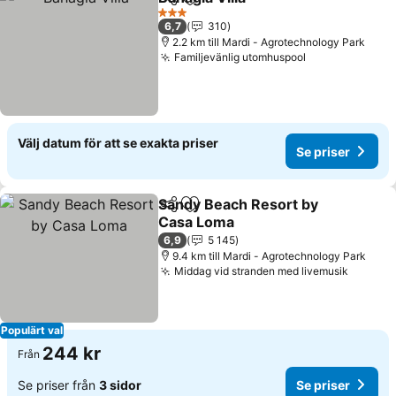
Dela
Lägg till i Mina Favoriter
Se priser
3 Stjärnor
6,7
310
2.2 km till Mardi - Agrotechnology Park
Familjevänlig utomhuspool
Se priser
Välj datum för att se exakta priser
Se priser
Sandy Beach Resort by
Dela
Lägg till i Mina Favoriter
Casa Loma
Se priser
6,9
5 145
9.4 km till Mardi - Agrotechnology Park
Middag vid stranden med livemusik
Se pris
Populärt val
244 kr
Från
Se priser från
3 sidor
Se priser