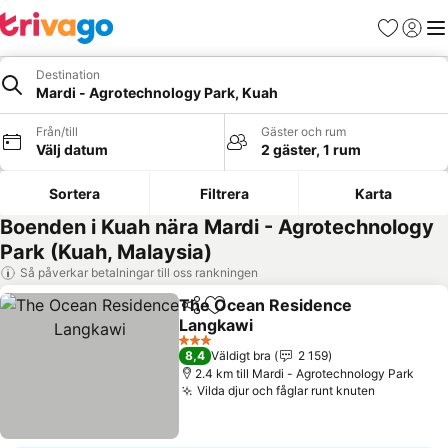
Favoriter
Logga 
Me
Destination
Mardi - Agrotechnology Park, Kuah
Från/till
Gäster och rum
Välj datum
2 gäster, 1 rum
Sortera
Filtrera
Karta
Boenden i Kuah nära Mardi - Agrotechnology
Park (Kuah, Malaysia)
Så påverkar betalningar till oss rankningen
The Ocean Residence
Dela
Lägg till i Mina Favoriter
Langkawi
Se priser
3 Stjärnor
8,4
Väldigt bra
2 159
2.4 km till Mardi - Agrotechnology Park
Vilda djur och fåglar runt knuten
Se priser