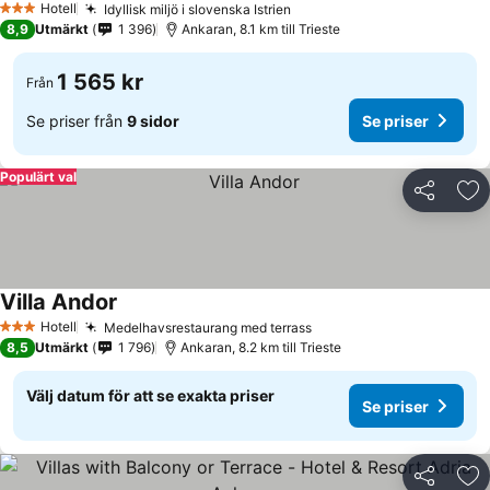
Hotell
Idyllisk miljö i slovenska Istrien
Se priser
3 Stjärnor
8,9
Utmärkt
1 396
Ankaran, 8.1 km till Trieste
1 565 kr
Från
Se priser från
9 sidor
Se priser
Populärt val
Dela
Läg
Villa Andor
Se priser
Hotell
Medelhavsrestaurang med terrass
Se priser
3 Stjärnor
8,5
Utmärkt
1 796
Ankaran, 8.2 km till Trieste
Välj datum för att se exakta priser
Se priser
Dela
Läg