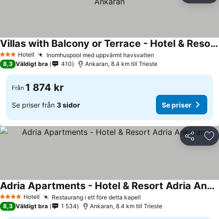
Villas with Balcony or Terrace - Hotel & Resort Adria Ankaran
Se priser
Hotell
Inomhuspool med uppvärmt havsvatten
Se priser
3 Stjärnor
8,3
Väldigt bra
410
Ankaran, 8.4 km till Trieste
1 874 kr
Från
Se priser från
3 sidor
Se priser
Dela
Läg
Adria Apartments - Hotel & Resort Adria Ankaran
Se priser
Hotell
Restaurang i ett före detta kapell
Se priser
4 Stjärnor
8,3
Väldigt bra
1 534
Ankaran, 8.4 km till Trieste