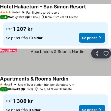
Hotel Haliaetum - San Simon Resort
Se priser
Hotell
Familjefokuserad resort
Se priser
4 Stjärnor
8,4
Väldigt bra
1 657
Izola, 16.2 km till Trieste
1 207 kr
Från
Se priser från
10 sidor
Se priser
Populärt val
Dela
Läg
Apartments & Rooms Nardin
Se priser
Hotell
Utsikt över staden från pensionatets rum
Se priser
1 Stjärnor
8,9
Utmärkt
371
Izola, 14.9 km till Trieste
1 308 kr
Från
Se priser från
3 sidor
Se priser