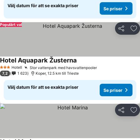
Välj datum för att se exakta priser
Se priser
Populärt val
Dela
Läg
Hotel Aquapark Žusterna
Se priser
Hotell
Stor vattenpark med havsvattenpooler
Se priser
3 Stjärnor
7,2
1 623
Koper, 12.5 km till Trieste
Välj datum för att se exakta priser
Se priser
Dela
Läg