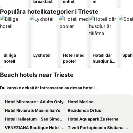
breakfast
enhet
m
Populära hotellkategorier i Trieste
Billiga
Lyxhotell
Hotell med
Hotell där
Spah
hotell
pooler
husdjur är
tillåtna
Beach hotels near Trieste
Du kanske också är intresserad av dessa hotell...
Hotel Miramare - Adults Only
Hotel Marina
Hotel Riviera & Maximilian's
Rezidenca Ortus
Hotel Haliaetum - San Simon Resort
Hotel Aquapark Žusterna
VENEZIANA Boutique Hotel Superior
Tivoli Portopiccolo Sistiana Wellness Resort & Spa