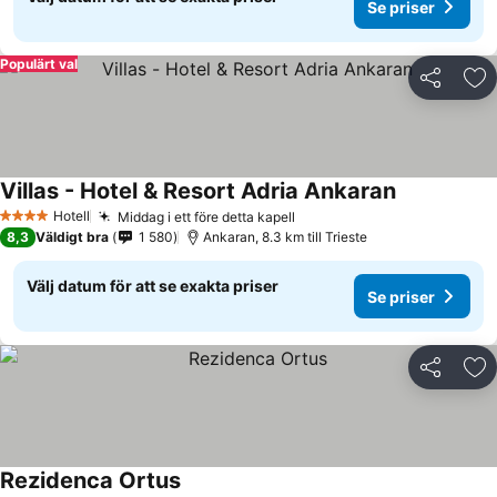
Se priser
Populärt val
Dela
Läg
Villas - Hotel & Resort Adria Ankaran
Se priser
Hotell
Middag i ett före detta kapell
Se priser
4 Stjärnor
8,3
Väldigt bra
1 580
Ankaran, 8.3 km till Trieste
Välj datum för att se exakta priser
Se priser
Dela
Läg
Rezidenca Ortus
Se priser