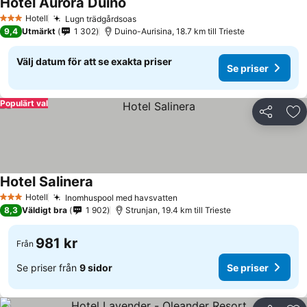
Hotel Aurora Duino
Se priser
Hotell
Lugn trädgårdsoas
Se priser
3 Stjärnor
9,4
Utmärkt
1 302
Duino-Aurisina, 18.7 km till Trieste
Välj datum för att se exakta priser
Se priser
Populärt val
Dela
Läg
Hotel Salinera
Se priser
Hotell
Inomhuspool med havsvatten
Se priser
3 Stjärnor
8,3
Väldigt bra
1 902
Strunjan, 19.4 km till Trieste
981 kr
Från
Se priser från
9 sidor
Se priser