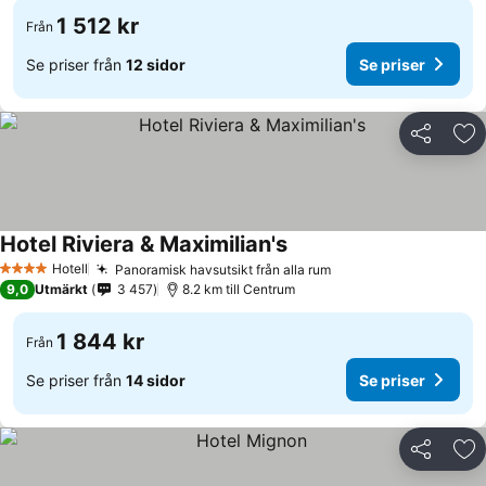
1 512 kr
Från
Se priser från
12 sidor
Se priser
Dela
Läg
Hotel Riviera & Maximilian's
Se priser
Hotell
Panoramisk havsutsikt från alla rum
Se priser
4 Stjärnor
9,0
Utmärkt
3 457
8.2 km till Centrum
1 844 kr
Från
Se priser från
14 sidor
Se priser
Dela
Läg