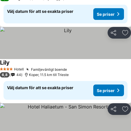
Välj datum för att se exakta priser
Se priser
Dela
Läg
Lily
Se priser
Hotell
Familjevänligt boende
Se priser
4 Stjärnor
6,8
44
Koper, 11.5 km till Trieste
Välj datum för att se exakta priser
Se priser
Dela
Läg