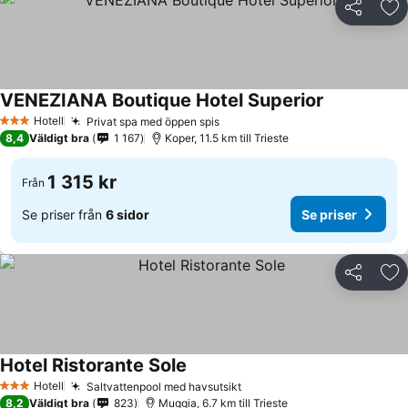
Dela
Läg
VENEZIANA Boutique Hotel Superior
Se priser
Hotell
Privat spa med öppen spis
Se priser
3 Stjärnor
8,4
Väldigt bra
1 167
Koper, 11.5 km till Trieste
1 315 kr
Från
Se priser från
6 sidor
Se priser
Dela
Läg
Hotel Ristorante Sole
Se priser
Hotell
Saltvattenpool med havsutsikt
Se priser
3 Stjärnor
8,2
Väldigt bra
823
Muggia, 6.7 km till Trieste