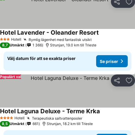
Dela
Läg
Hotel Lavender - Oleander Resort
Se priser
Hotell
Rymlig lägenhet med fantastisk utsikt
Se priser
3 Stjärnor
8,7
Utmärkt
1 366
Strunjan, 19.0 km till Trieste
Välj datum för att se exakta priser
Se priser
Populärt val
Dela
Läg
Hotel Laguna Deluxe - Terme Krka
Se priser
Hotell
Terapeutiska saltvattenpooler
Se priser
4 Stjärnor
8,5
Utmärkt
661
Strunjan, 18.2 km till Trieste