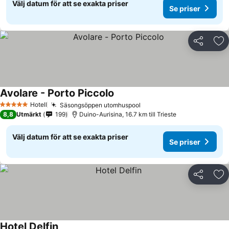
Välj datum för att se exakta priser
Se priser
Dela
Läg
Avolare - Porto Piccolo
Se priser
Hotell
Säsongsöppen utomhuspool
Se priser
5 Stjärnor
8,8
Utmärkt
199
Duino-Aurisina, 16.7 km till Trieste
Välj datum för att se exakta priser
Se priser
Dela
Läg
Hotel Delfin