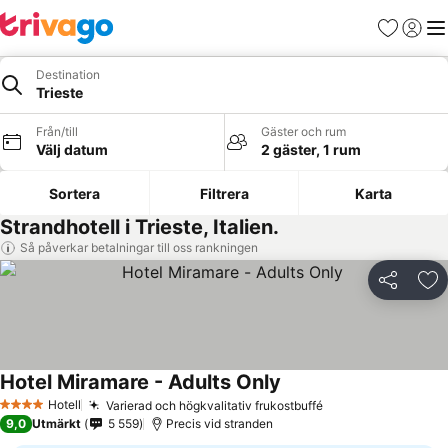
Favoriter
Logga 
Me
Destination
Trieste
Från/till
Gäster och rum
Välj datum
2 gäster, 1 rum
Sortera
Filtrera
Karta
Strandhotell i Trieste, Italien.
Så påverkar betalningar till oss rankningen
Dela
Läg
Hotel Miramare - Adults Only
Se priser
Hotell
Varierad och högkvalitativ frukostbuffé
Se priser
4 Stjärnor
9,0
Utmärkt
5 559
Precis vid stranden