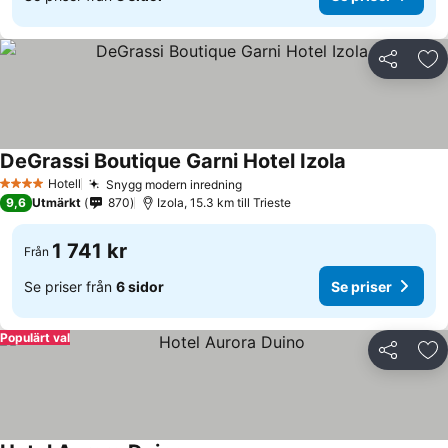
Dela
Läg
DeGrassi Boutique Garni Hotel Izola
Se priser
Hotell
Snygg modern inredning
Se priser
4 Stjärnor
9,6
Utmärkt
870
Izola, 15.3 km till Trieste
1 741 kr
Från
Se priser från
6 sidor
Se priser
Populärt val
Dela
Läg