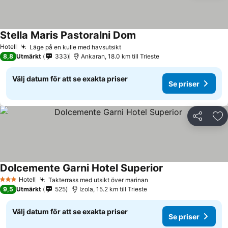
Stella Maris Pastoralni Dom
Se priser
Hotell
Läge på en kulle med havsutsikt
Se priser
8,8
Utmärkt
333
Ankaran, 18.0 km till Trieste
Välj datum för att se exakta priser
Se priser
Dela
Läg
Dolcemente Garni Hotel Superior
Se priser
Hotell
Takterrass med utsikt över marinan
Se priser
3 Stjärnor
9,5
Utmärkt
525
Izola, 15.2 km till Trieste
Välj datum för att se exakta priser
Se priser