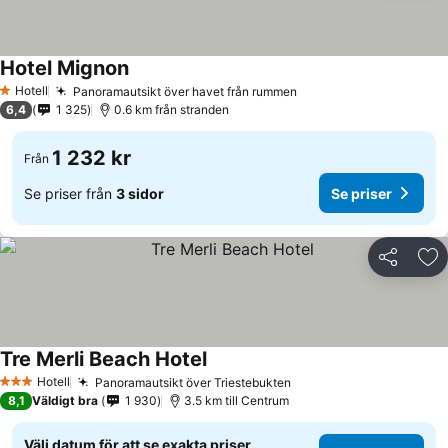
Hotel Mignon
Se priser
Hotell
Panoramautsikt över havet från rummen
Se priser
1 Stjärnor
6,4
1 325
0.6 km från stranden
1 232 kr
Från
Se priser från
3 sidor
Se priser
Dela
Läg
Tre Merli Beach Hotel
Se priser
Hotell
Panoramautsikt över Triestebukten
Se priser
3 Stjärnor
8,1
Väldigt bra
1 930
3.5 km till Centrum
Välj datum för att se exakta priser