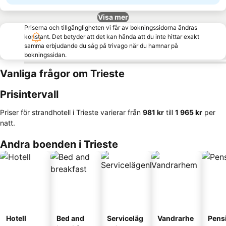
Visa mer
Priserna och tillgängligheten vi får av bokningssidorna ändras
konstant. Det betyder att det kan hända att du inte hittar exakt
samma erbjudande du såg på trivago när du hamnar på
bokningssidan.
Vanliga frågor om Trieste
Prisintervall
Priser för strandhotell i Trieste varierar från
‎981 kr
till
‎1 965 kr
per
natt.
Andra boenden i Trieste
Hotell
Bed and
Serviceläg
Vandrarhe
Pens