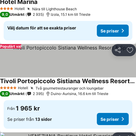
Hotel Marina
Se priser
Hotell
Nära till Lighthouse Beach
Se priser
4 Stjärnor
9,0
Utmärkt
2 935
Izola, 15.1 km till Trieste
Välj datum för att se exakta priser
Se priser
Populärt val
Dela
Läg
Tivoli Portopiccolo Sistiana Wellness Resort & Spa
Se priser
Hotell
Två gourmetrestauranger och loungebar
Se priser
5 Stjärnor
9,0
Utmärkt
2 395
Duino-Aurisina, 16.6 km till Trieste
1 965 kr
Från
Se priser från
13 sidor
Se priser