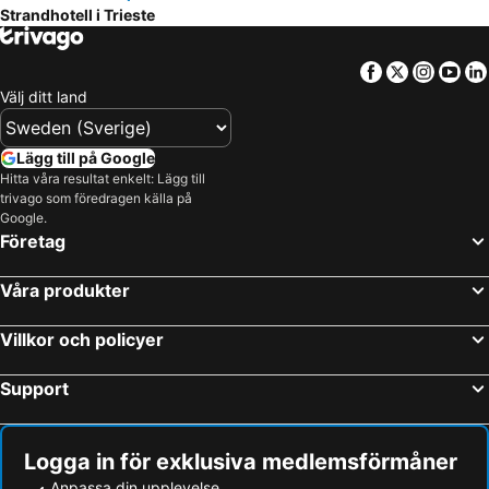
Strandhotell i Trieste
Facebook
Twitter
Insta
Yo
Välj ditt land
Lägg till på Google
Hitta våra resultat enkelt: Lägg till
trivago som föredragen källa på
Google.
Företag
Våra produkter
Villkor och policyer
Support
Logga in för exklusiva medlemsförmåner
Anpassa din upplevelse