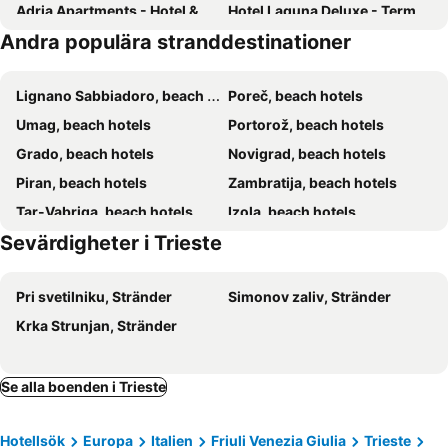
Adria Apartments - Hotel & Resort Adria Ankaran
Hotel Laguna Deluxe - Terme Krka
Andra populära stranddestinationer
Hotel Mignon
Villa Andor
Apartments & Rooms Nardin
DeGrassi Boutique Garni Hotel Izola
Lignano Sabbiadoro, beach hotels
Poreč, beach hotels
Villas - Hotel & Resort Adria Ankaran
Villas with Balcony or Terrace - Hotel & Resort Adria Ankaran
Umag, beach hotels
Portorož, beach hotels
Dolcemente Garni Hotel Superior
Hotel Delfin
Grado, beach hotels
Novigrad, beach hotels
Stella Maris Pastoralni Dom
Vile - Terme Krka
Piran, beach hotels
Zambratija, beach hotels
Hotel Aurora Duino
Hotel Lavender - Oleander Resort
Tar-Vabriga, beach hotels
Izola, beach hotels
Hotel Salinera
Sevärdigheter i Trieste
Strunjan, beach hotels
Savudrija, beach hotels
Duino-Aurisina, beach hotels
Koper, beach hotels
Pri svetilniku, Stränder
Simonov zaliv, Stränder
Ankaran, beach hotels
Aquileia, beach hotels
Krka Strunjan, Stränder
Monfalcone, beach hotels
Muggia, beach hotels
Nova Gorica, beach hotels
Karigador, beach hotels
Marano Lagunare, beach hotels
Buzet, beach hotels
Se alla boenden i Trieste
Hotellsök
Europa
Italien
Friuli Venezia Giulia
Trieste