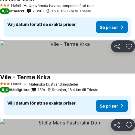
Se priser
Hotell
Uppvärmda havsvattenpooler året runt
Se priser
3 Stjärnor
8,6
Utmärkt
2 090
Izola, 16.0 km till Trieste
Välj datum för att se exakta priser
Se priser
Dela
Läg
Vile - Terme Krka
Se priser
Hotell
Måleriska kustvandringsleder
Se priser
3 Stjärnor
8,4
Väldigt bra
159
Strunjan, 18.4 km till Trieste
Välj datum för att se exakta priser
Se priser
Dela
Läg