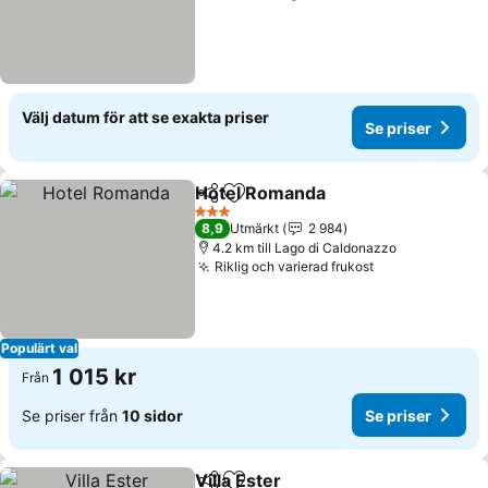
Välj datum för att se exakta priser
Se priser
Hotel Romanda
Dela
Lägg till i Mina Favoriter
3 Stjärnor
8,9
Utmärkt
2 984
4.2 km till Lago di Caldonazzo
Riklig och varierad frukost
Populärt val
1 015 kr
Från
Se priser från
10 sidor
Se priser
Villa Ester