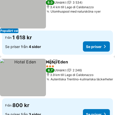
3 Stjärnor
9,0
Utmärkt
3 534
3.4 km till Lago di Caldonazzo
Utomhuspool med natursköna vyer
Populärt val
1 618 kr
Från
Se priser från
4 sidor
Se priser
Hotel Eden
Dela
Lägg till i Mina Favoriter
3 Stjärnor
8,7
Utmärkt
2 246
3.9 km till Lago di Caldonazzo
Autentiska Trentino-kulinariska läckerheter
800 kr
Från
Se priser från
3 sidor
Se priser