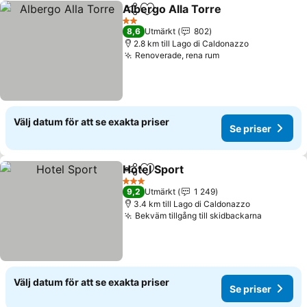
Albergo Alla Torre
Dela
Lägg till i Mina Favoriter
2 Stjärnor
8,6
Utmärkt
802
2.8 km till Lago di Caldonazzo
Renoverade, rena rum
Välj datum för att se exakta priser
Se priser
Hotel Sport
Dela
Lägg till i Mina Favoriter
3 Stjärnor
9,2
Utmärkt
1 249
3.4 km till Lago di Caldonazzo
Bekväm tillgång till skidbackarna
Välj datum för att se exakta priser
Se priser