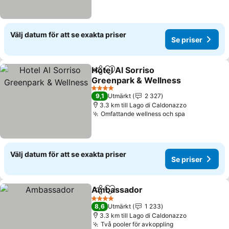
Välj datum för att se exakta priser
Se priser
Hotel Al Sorriso
Dela
Lägg till i Mina Favoriter
Greenpark & Wellness
4 Stjärnor
9,1
Utmärkt
2 327
3.3 km till Lago di Caldonazzo
Omfattande wellness och spa
Välj datum för att se exakta priser
Se priser
Ambassador
Dela
Lägg till i Mina Favoriter
4 Stjärnor
8,6
Utmärkt
1 233
3.3 km till Lago di Caldonazzo
Två pooler för avkoppling