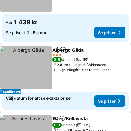
1 438 kr
Från
Se priser från
5 sidor
Se priser
Albergo Gilda
Dela
Lägg till i Mina Favoriter
3 Stjärnor
8,6
Utmärkt
981
2.8 km till Lago di Caldonazzo
Lugn trädgård med utomhuspool
Populärt val
Välj datum för att se exakta priser
Se priser
Garnì Bellavista
Dela
Lägg till i Mina Favoriter
8,8
Utmärkt
602
1.6 km till Lago di Caldonazzo