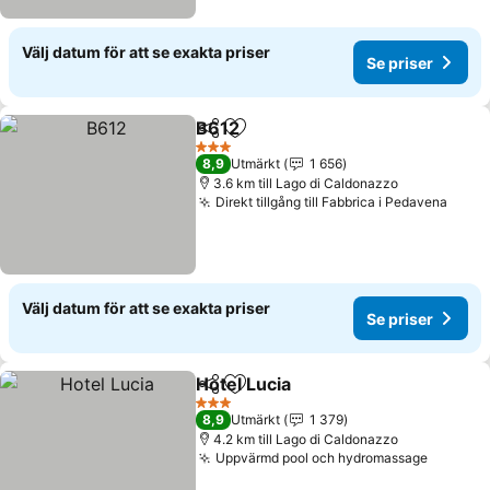
Välj datum för att se exakta priser
Se priser
B612
Dela
Lägg till i Mina Favoriter
3 Stjärnor
8,9
Utmärkt
1 656
3.6 km till Lago di Caldonazzo
Direkt tillgång till Fabbrica i Pedavena
Välj datum för att se exakta priser
Se priser
Hotel Lucia
Dela
Lägg till i Mina Favoriter
3 Stjärnor
8,9
Utmärkt
1 379
4.2 km till Lago di Caldonazzo
Uppvärmd pool och hydromassage