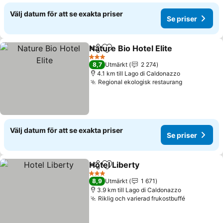
Välj datum för att se exakta priser
Se priser
Nature Bio Hotel Elite
Dela
Lägg till i Mina Favoriter
3 Stjärnor
8,7
Utmärkt
2 274
4.1 km till Lago di Caldonazzo
Regional ekologisk restaurang
Välj datum för att se exakta priser
Se priser
Hotel Liberty
Dela
Lägg till i Mina Favoriter
3 Stjärnor
8,9
Utmärkt
1 671
3.9 km till Lago di Caldonazzo
Riklig och varierad frukostbuffé