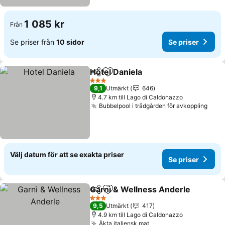
1 085 kr
Från
Se priser från
10 sidor
Se priser
Hotel Daniela
Dela
Lägg till i Mina Favoriter
3 Stjärnor
9,1
Utmärkt
646
4.7 km till Lago di Caldonazzo
Bubbelpool i trädgården för avkoppling
Välj datum för att se exakta priser
Se priser
Garnì & Wellness Anderle
Dela
Lägg till i Mina Favoriter
3 Stjärnor
9,5
Utmärkt
417
4.9 km till Lago di Caldonazzo
Äkta italiensk mat