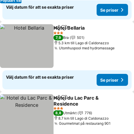
Populärt val
Välj datum för att se exakta priser
Se priser
Hotel Bellaria
Dela
Lägg till i Mina Favoriter
3 Stjärnor
7,9
Bra
501
5.3 km till Lago di Caldonazzo
Utomhuspool med hydromassage
Välj datum för att se exakta priser
Se priser
Hotel du Lac Parc &
Dela
Lägg till i Mina Favoriter
Residence
3 Stjärnor
8,8
Utmärkt
776
8.7 km till Lago di Caldonazzo
Gourmetmat på restaurang 901