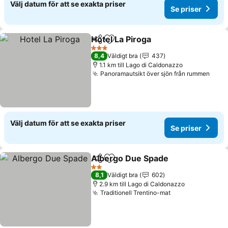
Välj datum för att se exakta priser
Se priser
Hotel La Piroga
Dela
Lägg till i Mina Favoriter
3 Stjärnor
8,4
Väldigt bra
437
1.1 km till Lago di Caldonazzo
Panoramautsikt över sjön från rummen
Välj datum för att se exakta priser
Se priser
Albergo Due Spade
Dela
Lägg till i Mina Favoriter
2 Stjärnor
8,1
Väldigt bra
602
2.9 km till Lago di Caldonazzo
Traditionell Trentino-mat