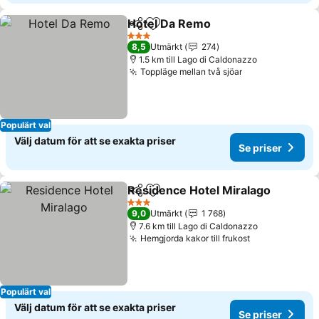
Hotel Da Remo
Dela
Lägg till i Mina Favoriter
3 Stjärnor
8,5
Utmärkt
274
1.5 km till Lago di Caldonazzo
Toppläge mellan två sjöar
Populärt val
Välj datum för att se exakta priser
Se priser
Residence Hotel Miralago
Dela
Lägg till i Mina Favoriter
3 Stjärnor
9,0
Utmärkt
1 768
7.6 km till Lago di Caldonazzo
Hemgjorda kakor till frukost
Populärt val
Välj datum för att se exakta priser
Se priser