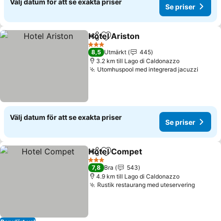
Välj datum för att se exakta priser
Se priser
Hotel Ariston
Dela
Lägg till i Mina Favoriter
3 Stjärnor
8,5
Utmärkt
445
3.2 km till Lago di Caldonazzo
Utomhuspool med integrerad jacuzzi
Välj datum för att se exakta priser
Se priser
Hotel Compet
Dela
Lägg till i Mina Favoriter
3 Stjärnor
7,8
Bra
543
4.9 km till Lago di Caldonazzo
Rustik restaurang med uteservering