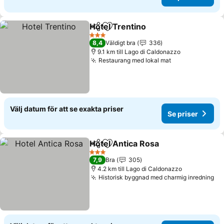
Hotel Trentino
Dela
Lägg till i Mina Favoriter
3 Stjärnor
8,4
Väldigt bra
336
9.1 km till Lago di Caldonazzo
Restaurang med lokal mat
Välj datum för att se exakta priser
Se priser
Hotel Antica Rosa
Dela
Lägg till i Mina Favoriter
3 Stjärnor
7,9
Bra
305
4.2 km till Lago di Caldonazzo
Historisk byggnad med charmig inredning