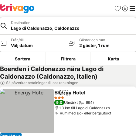
Favoriter
Logga 
Me
Destination
Lago di Caldonazzo, Caldonazzo
Från/till
Gäster och rum
Välj datum
2 gäster, 1 rum
Sortera
Filtrera
Karta
Boenden i Caldonazzo nära Lago di
Caldonazzo (Caldonazzo, Italien)
Så påverkar betalningar till oss rankningen
Energy Hotel
Dela
Lägg till i Mina Favoriter
3 Stjärnor
9,0
Utmärkt
994
1.3 km till Lago di Caldonazzo
Rum med sjö- eller bergsutsikt
Populärt val