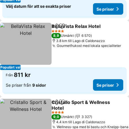
Välj datum för att se exakta priser
Se priser
BellaVista Relax Hotel
Dela
Lägg till i Mina Favoriter
4 Stjärnor
8,9
Utmärkt
6 570
3.8 km till Lago di Caldonazzo
Gourmetfrukost med lokala specialiteter
Populärt val
811 kr
Från
Se priser från
9 sidor
Se priser
Cristallo Sport & Wellness
Dela
Lägg till i Mina Favoriter
Hotel
4 Stjärnor
9,0
Utmärkt
3 327
4.4 km till Lago di Caldonazzo
Wellness-spa med bi bastu och Kneipp-bana