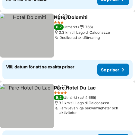
Hotel Dolomiti
Dela
Lägg till i Mina Favoriter
3 Stjärnor
8,7
Utmärkt
766
3.3 km till Lago di Caldonazzo
Dedikerad skidförvaring
Välj datum för att se exakta priser
Se priser
Parc Hotel Du Lac
Dela
Lägg till i Mina Favoriter
4 Stjärnor
9,2
Utmärkt
4 665
3.1 km till Lago di Caldonazzo
Familjevänliga bekvämligheter och
aktiviteter