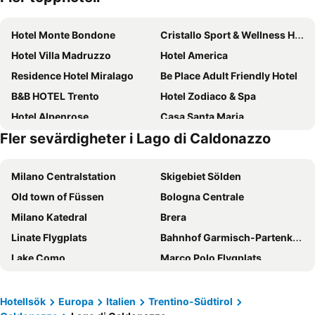
Hotel Monte Bondone
Cristallo Sport & Wellness Hotel
Hotel Villa Madruzzo
Hotel America
Residence Hotel Miralago
Be Place Adult Friendly Hotel
B&B HOTEL Trento
Hotel Zodiaco & Spa
Hotel Alpenrose
Casa Santa Maria
Fler sevärdigheter i Lago di Caldonazzo
Hotel Sant'Ilario
Best Western Hotel Adige
BellaVista Relax Hotel
Grand Hotel Trento
Milano Centralstation
Skigebiet Sölden
Agriturismo Mas dei Chini
Hotel Alle Piramidi
Old town of Füssen
Bologna Centrale
Hotel Everest
Residence Concaverde
Milano Katedral
Brera
Lainez Rooms & Suites
Boutique Exclusive B&B
Linate Flygplats
Bahnhof Garmisch-Partenkirchen
Hotel Norge
Hotel Sporting Trento
Lake Como
Marco Polo Flygplats
NH Trento
Hi Hotels Trento - Wellness & Spa Adults Only
San Siro Stadium
Bergamo Città Alta
Hotel Lilla'
Hotel Venezia
Navigli
Venedig Santa Lucia centralstation
Muu Village
Hotel Dolomiti
Hotellsök
Europa
Italien
Trentino-Südtirol