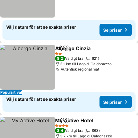
Välj datum för att se exakta priser
Se priser
Albergo Cinzia
Dela
Lägg till i Mina Favoriter
2 Stjärnor
8,2
Väldigt bra
621
3.1 km till Lago di Caldonazzo
Autentisk regional mat
Populärt val
Välj datum för att se exakta priser
Se priser
My Active Hotel
Dela
Lägg till i Mina Favoriter
4 Stjärnor
8,4
Väldigt bra
863
3.7 km till Lago di Caldonazzo