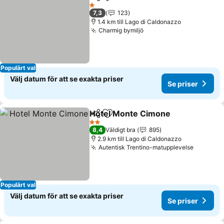
Dela
Lägg till i Mina Favoriter
1 Stjärnor
7,3
123
1.4 km till Lago di Caldonazzo
Charmig bymiljö
Populärt val
Välj datum för att se exakta priser
Se priser
Hotel Monte Cimone
Dela
Lägg till i Mina Favoriter
2 Stjärnor
8,4
Väldigt bra
895
2.9 km till Lago di Caldonazzo
Autentisk Trentino-matupplevelse
Populärt val
Välj datum för att se exakta priser
Se priser