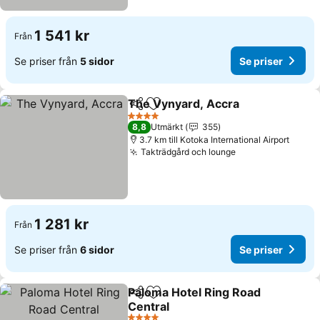
1 541 kr
Från
Se priser från
5 sidor
Se priser
The Vynyard, Accra
Dela
Lägg till i Mina Favoriter
Se pri
4 Stjärnor
8,8
Utmärkt
355
3.7 km till Kotoka International Airport
Takträdgård och lounge
Se priser
1 281 kr
Från
Se priser från
6 sidor
Se priser
Paloma Hotel Ring Road
Dela
Lägg till i Mina Favoriter
Central