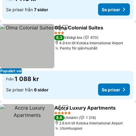
Se priser från
7 sidor
Se priser
Olma Colonial Suites
Dela
Lägg till i Mina Favoriter
Se pri
3 Stjärnor
8,3
Väldigt bra
670
4.9 km till Kotoka International Airport
Pentry för självhushåll
Se priser
Populärt val
1 088 kr
Från
Se priser från
6 sidor
Se priser
Accra Luxury Apartments
Dela
Lägg till i Mina Favoriter
5 Stjärnor
8,6
Utmärkt
1 216
2.6 km till Kotoka International Airport
Utomhuspool
Se priser