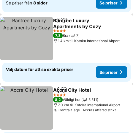
Se priser från
8 sidor
Se priser
Bantree Luxury
Dela
Lägg till i Mina Favoriter
Apartments by Cozy
Se priser
4 Stjärnor
7,8
Bra
7
1.4 km till Kotoka International Airport
Välj datum för att se exakta priser
Se priser
Accra City Hotel
Dela
Lägg till i Mina Favoriter
Se priser
4 Stjärnor
8,2
Väldigt bra
5 511
7.0 km till Kotoka International Airport
Centralt läge i Accras affärsdistrikt
Se pris