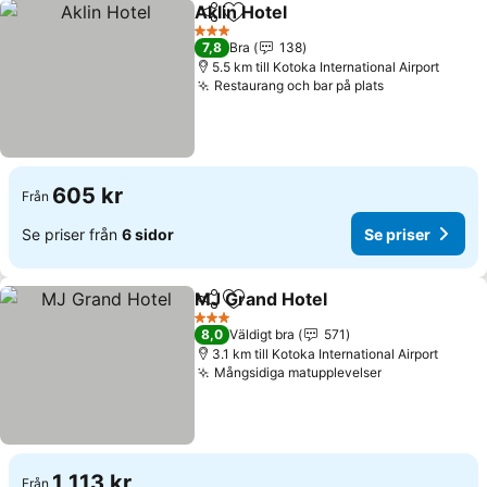
Aklin Hotel
Dela
Lägg till i Mina Favoriter
Se priser
3 Stjärnor
7,8
Bra
138
5.5 km till Kotoka International Airport
Restaurang och bar på plats
Se priser
605 kr
Från
Se priser från
6 sidor
Se priser
MJ Grand Hotel
Dela
Lägg till i Mina Favoriter
Se priser
3 Stjärnor
8,0
Väldigt bra
571
3.1 km till Kotoka International Airport
Mångsidiga matupplevelser
Se priser
1 113 kr
Från