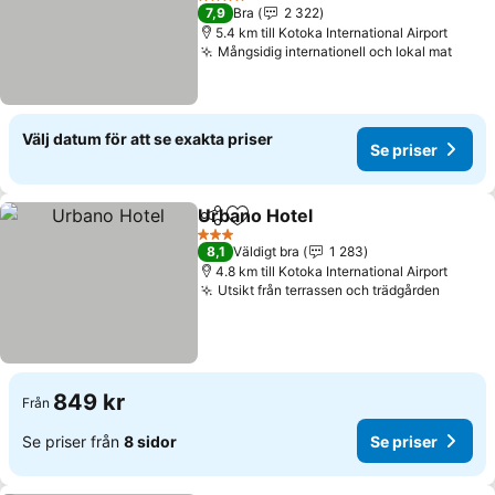
Se priser
4 Stjärnor
7,9
Bra
2 322
5.4 km till Kotoka International Airport
Mångsidig internationell och lokal mat
Se pr
Välj datum för att se exakta priser
Se priser
Urbano Hotel
Dela
Lägg till i Mina Favoriter
Se priser
3 Stjärnor
8,1
Väldigt bra
1 283
4.8 km till Kotoka International Airport
Utsikt från terrassen och trädgården
Se pri
849 kr
Från
Se priser från
8 sidor
Se priser