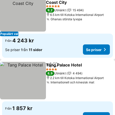
Coast City
Se priser
5 Stjärnor
9,2
Utmärkt
15 494
6.5 km till Kotoka International Airport
Ghanas största lyxspa
Se priser
Populärt val
4 243 kr
Från
Se priser från
11 sidor
Se priser
Tang Palace Hotel
Dela
Lägg till i Mina Favoriter
Se prise
4 Stjärnor
8,9
Utmärkt
4 494
2.2 km till Kotoka International Airport
Internationell och kinesisk mat
Se priser
1 857 kr
Från