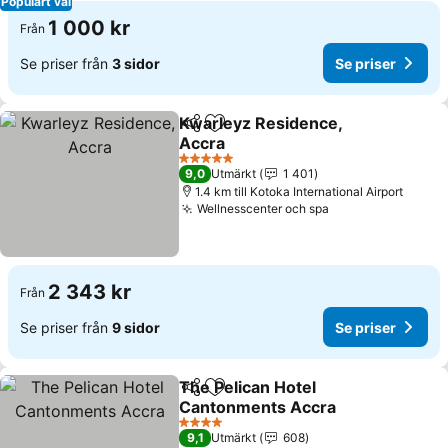
Populärt val
1 000 kr
Från
Se priser från
3 sidor
Se priser
Kwarleyz Residence,
Dela
Lägg till i Mina Favoriter
Accra
Se priser
5 Stjärnor
9,0
Utmärkt
1 401
1.4 km till Kotoka International Airport
Wellnesscenter och spa
Se priser
2 343 kr
Från
Se priser från
9 sidor
Se priser
The Pelican Hotel
Dela
Lägg till i Mina Favoriter
Cantonments Accra
Se priser
4 Stjärnor
9,1
Utmärkt
608