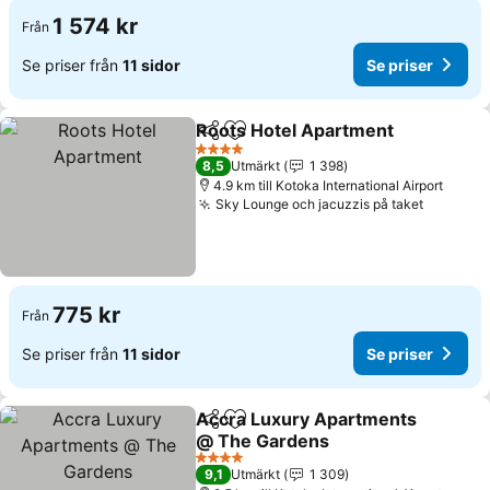
1 574 kr
Från
Se priser från
11 sidor
Se priser
Roots Hotel Apartment
Dela
Lägg till i Mina Favoriter
Se 
4 Stjärnor
8,5
Utmärkt
1 398
4.9 km till Kotoka International Airport
Sky Lounge och jacuzzis på taket
Se prise
775 kr
Från
Se priser från
11 sidor
Se priser
Accra Luxury Apartments
Dela
Lägg till i Mina Favoriter
@ The Gardens
Se priser
4 Stjärnor
9,1
Utmärkt
1 309