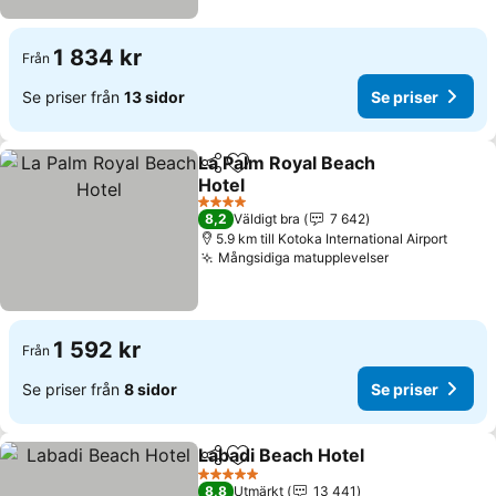
1 834 kr
Från
Se priser från
13 sidor
Se priser
La Palm Royal Beach
Dela
Lägg till i Mina Favoriter
Hotel
Se priser
4 Stjärnor
8,2
Väldigt bra
7 642
5.9 km till Kotoka International Airport
Mångsidiga matupplevelser
Se priser
1 592 kr
Från
Se priser från
8 sidor
Se priser
Labadi Beach Hotel
Dela
Lägg till i Mina Favoriter
Se pris
5 Stjärnor
8,8
Utmärkt
13 441