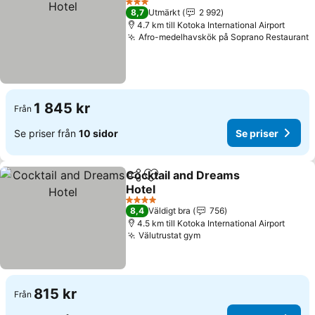
3 Stjärnor
8,7
Utmärkt
2 992
4.7 km till Kotoka International Airport
Afro-medelhavskök på Soprano Restaurant
S
1 845 kr
Från
Se priser från
10 sidor
Se priser
Cocktail and Dreams
Dela
Lägg till i Mina Favoriter
Hotel
Se priser
4 Stjärnor
8,4
Väldigt bra
756
4.5 km till Kotoka International Airport
Välutrustat gym
Se priser
815 kr
Från