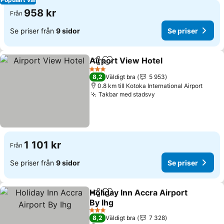
958 kr
Från
Se priser från
9 sidor
Se priser
Airport View Hotel
Dela
Lägg till i Mina Favoriter
Se prise
3 Stjärnor
8,2
Väldigt bra
5 953
0.8 km till Kotoka International Airport
Takbar med stadsvy
Se priser
1 101 kr
Från
Se priser från
9 sidor
Se priser
Holiday Inn Accra Airport
Dela
Lägg till i Mina Favoriter
By Ihg
Se priser
3 Stjärnor
8,2
Väldigt bra
7 328