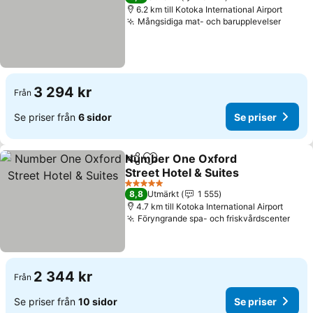
6.2 km till Kotoka International Airport
Mångsidiga mat- och barupplevelser
Se pri
3 294 kr
Från
Se priser från
6 sidor
Se priser
Number One Oxford
Dela
Lägg till i Mina Favoriter
Street Hotel & Suites
Se priser
5 Stjärnor
8,8
Utmärkt
1 555
4.7 km till Kotoka International Airport
Föryngrande spa- och friskvårdscenter
Se p
2 344 kr
Från
Se priser från
10 sidor
Se priser