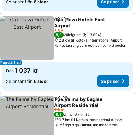
Se priser från
6 sidor
Se priser
Oak Plaza Hotels East
Dela
Lägg till i Mina Favoriter
Airport
Se priser
3 Stjärnor
8,3
Väldigt bra
3 804
2.8 km till Kotoka International Airport
Restaurang Jamrock och bar vid poolen
Se p
Populärt val
1 037 kr
Från
Se priser från
6 sidor
Se priser
The Palms by Eagles
Dela
Lägg till i Mina Favoriter
Airport Residential
Se priser
3 Stjärnor
8,5
Utmärkt
29
0.7 km till Kotoka International Airport
Mångsidiga kulinariska läckerheter
Se pris