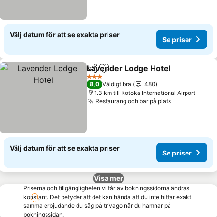
Välj datum för att se exakta priser
Se priser
Lavender Lodge Hotel
Dela
Lägg till i Mina Favoriter
Se p
3 Stjärnor
8,0
Väldigt bra
480
1.3 km till Kotoka International Airport
Restaurang och bar på plats
Se priser
Välj datum för att se exakta priser
Se priser
Visa mer
Priserna och tillgängligheten vi får av bokningssidorna ändras
konstant. Det betyder att det kan hända att du inte hittar exakt
samma erbjudande du såg på trivago när du hamnar på
bokningssidan.