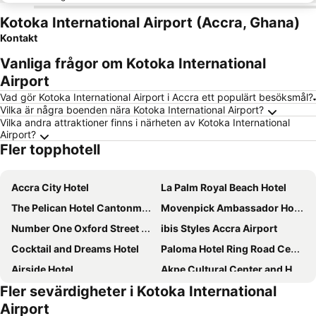
Kotoka International Airport (Accra, Ghana)
Kontakt
Vanliga frågor om Kotoka International
Airport
Vad gör Kotoka International Airport i Accra ett populärt besöksmål?
Vilka är några boenden nära Kotoka International Airport?
Vilka andra attraktioner finns i närheten av Kotoka International
Airport?
Fler topphotell
Accra City Hotel
La Palm Royal Beach Hotel
The Pelican Hotel Cantonments Accra
Movenpick Ambassador Hotel Accra
Number One Oxford Street Hotel & Suites
ibis Styles Accra Airport
Cocktail and Dreams Hotel
Paloma Hotel Ring Road Central
Airside Hotel
Akpe Cultural Center and Hotel
Fler sevärdigheter i Kotoka International
Charleston Hotel
Haoxin & Restaurant Ltd
Airport
Peemarys Hotel
Airport View Hotel