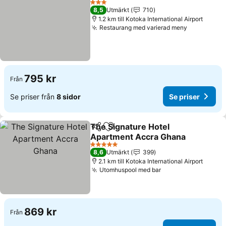
3 Stjärnor
8,5
Utmärkt
710
1.2 km till Kotoka International Airport
Restaurang med varierad meny
Se priser
795 kr
Från
Se priser från
8 sidor
Se priser
The Signature Hotel
Dela
Lägg till i Mina Favoriter
Apartment Accra Ghana
Se priser
5 Stjärnor
8,6
Utmärkt
399
2.1 km till Kotoka International Airport
Utomhuspool med bar
Se priser
869 kr
Från