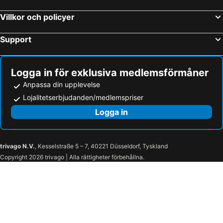
East Airport Guesthouse
Korkdam Hotel
Villkor och policyer
Hill View Hotel McCarthy Hills
Mansah Plus Hotel and Apartments
Park View
Crystal Premier Hotel
Support
Calabash Green Executive Apartments
Fiesta Royale Hotel
East Legon Guest Lodge
Hotel Oak Plaza East Legon
Logga in för exklusiva medlemsförmåner
Hotel Mensvic Grand
Eastoment Hotel
Anpassa din upplevelse
Cascade Hotel
Hotel Coconut Grove Regency
Lojalitetserbjudanden/medlemspriser
Vienna City Hotel
Hotel Lily
Logga in
trivago N.V.
, Kesselstraße 5 – 7, 40221 Düsseldorf, Tyskland
Copyright 2026 trivago | Alla rättigheter förbehållna.