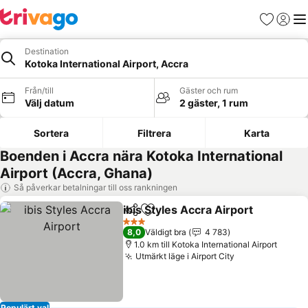
Favoriter
Logga 
Me
Destination
Kotoka International Airport, Accra
Från/till
Gäster och rum
Välj datum
2 gäster, 1 rum
Sortera
Filtrera
Karta
Boenden i Accra nära Kotoka International
Airport (Accra, Ghana)
Så påverkar betalningar till oss rankningen
ibis Styles Accra Airport
Dela
Lägg till i Mina Favoriter
Se
3 Stjärnor
8,0
Väldigt bra
4 783
1.0 km till Kotoka International Airport
Utmärkt läge i Airport City
Se priser
Populärt val