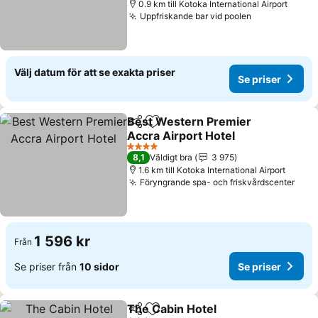
0.9 km till Kotoka International Airport
Uppfriskande bar vid poolen
Se priser
Välj datum för att se exakta priser
Se priser
Best Western Premier
Dela
Lägg till i Mina Favoriter
Accra Airport Hotel
Se priser
4 Stjärnor
8,1
Väldigt bra
3 975
1.6 km till Kotoka International Airport
Föryngrande spa- och friskvårdscenter
Se p
1 596 kr
Från
Se priser från
10 sidor
Se priser
The Cabin Hotel
Dela
Lägg till i Mina Favoriter
Se priser