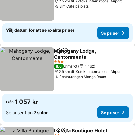
2.5 km till Kotoka International Airport
Elm Cafe på plats
Se priser
Välj datum för att se exakta priser
Se priser
Mahogany Lodge,
Dela
Lägg till i Mina Favoriter
Cantonments
Se priser
3 Stjärnor
8,6
Utmärkt
1 162
2.9 km till Kotoka International Airport
Restaurangen Mango Room
Se priser
1 057 kr
Från
Se priser från
7 sidor
Se priser
La Villa Boutique Hotel
Dela
Lägg till i Mina Favoriter
Se p