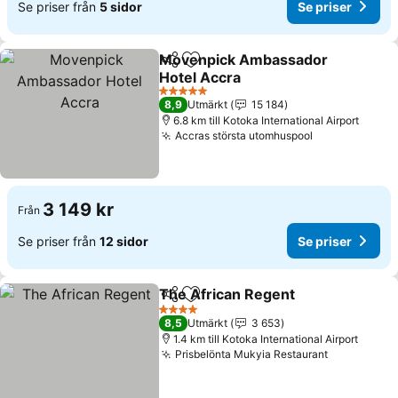
Se priser från
5 sidor
Se priser
Movenpick Ambassador
Dela
Lägg till i Mina Favoriter
Hotel Accra
Se priser
5 Stjärnor
8,9
Utmärkt
15 184
6.8 km till Kotoka International Airport
Accras största utomhuspool
Se priser
3 149 kr
Från
Se priser från
12 sidor
Se priser
The African Regent
Dela
Lägg till i Mina Favoriter
Se pris
4 Stjärnor
8,5
Utmärkt
3 653
1.4 km till Kotoka International Airport
Prisbelönta Mukyia Restaurant
Se priser