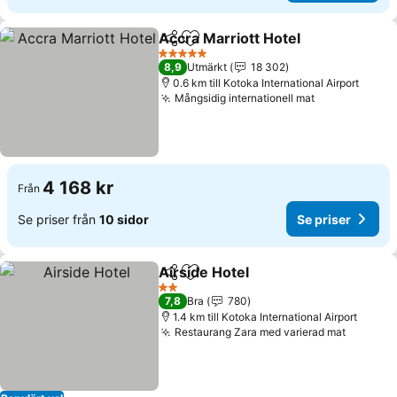
Accra Marriott Hotel
Dela
Lägg till i Mina Favoriter
Se pri
5 Stjärnor
8,9
Utmärkt
18 302
0.6 km till Kotoka International Airport
Mångsidig internationell mat
Se priser
4 168 kr
Från
Se priser från
10 sidor
Se priser
Airside Hotel
Dela
Lägg till i Mina Favoriter
Se priser
2 Stjärnor
7,8
Bra
780
1.4 km till Kotoka International Airport
Restaurang Zara med varierad mat
Se pris