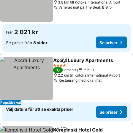
3.8 km till Kotoka International Airport
Varierad mat på The Beak Bistro
Se priser
2 021 kr
Från
Se priser från
8 sidor
Se priser
Accra Luxury Apartments
Dela
Lägg till i Mina Favoriter
4 Stjärnor
9,1
Utmärkt
2 211
2.2 km till Kotoka International Airport
Restaurang med lokal mat
Se priser
Populärt val
Välj datum för att se exakta priser
Se priser
Kempinski Hotel Gold
Dela
Lägg till i Mina Favoriter