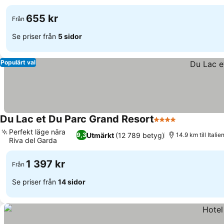
655 kr
Från
Se priser från
5 sidor
Populärt val
Du Lac et Du Parc Grand Resort
4 Stjärnor
Perfekt läge nära
Utmärkt
(12 789 betyg)
9,3
14.9 km till Ital
Riva del Garda
1 397 kr
Från
Se priser från
14 sidor