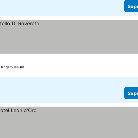
Se p
skt Krigsmuseum
Se p