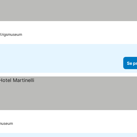
kt Krigsmuseum
Se p
gsmuseum