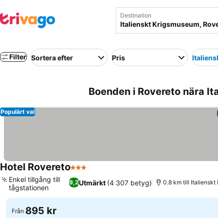
Destination
Filter
Sortera efter
Pris
Italien
Boenden i Rovereto nära It
Populärt val
Hotel Rovereto
3 Stjärnor
Enkel tillgång till
Utmärkt
(4 307 betyg)
9,2
0.8 km till Italiens
tågstationen
895 kr
Från