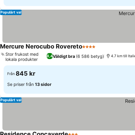
Populärt val
Mercure Nerocubo Rovereto
4 Stjärnor
Stor frukost med
Väldigt bra
(6 586 betyg)
8,4
4.7 km till It
lokala produkter
845 kr
Från
Se priser från
13 sidor
Populärt val
Residence Concaverde