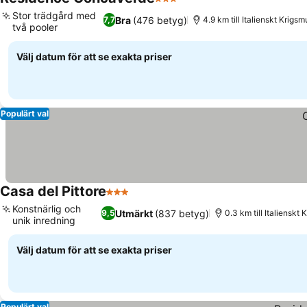
3 Stjärnor
Stor trädgård med
Bra
(476 betyg)
7,7
4.9 km till Italienskt Krig
två pooler
Välj datum för att se exakta priser
Populärt val
Casa del Pittore
3 Stjärnor
Konstnärlig och
Utmärkt
(837 betyg)
9,5
0.3 km till Italiensk
unik inredning
Välj datum för att se exakta priser
Populärt val