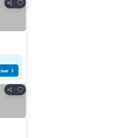
Lägg till i Mina Favoriter
Dela
riser
Lägg till i Mina Favoriter
Dela