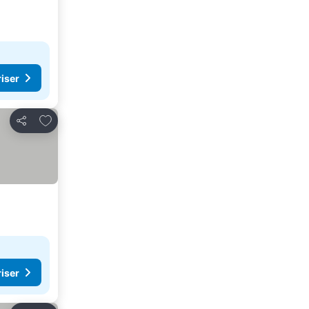
riser
Lägg till i Mina Favoriter
Dela
riser