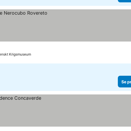
alienskt Krigsmuseum
Se p