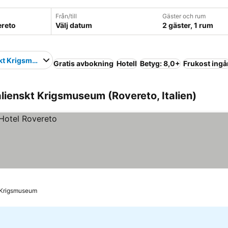
Från/till
Gäster och rum
Välj datum
2 gäster, 1 rum
skt Krigsmuseum
Gratis avbokning
Hotell
Betyg: 8,0+
Frukost ingå
alienskt Krigsmuseum (Rovereto, Italien)
kt Krigsmuseum