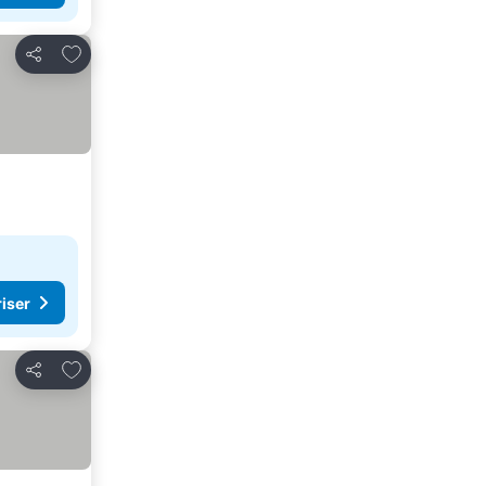
Lägg till i Mina Favoriter
Dela
riser
Lägg till i Mina Favoriter
Dela