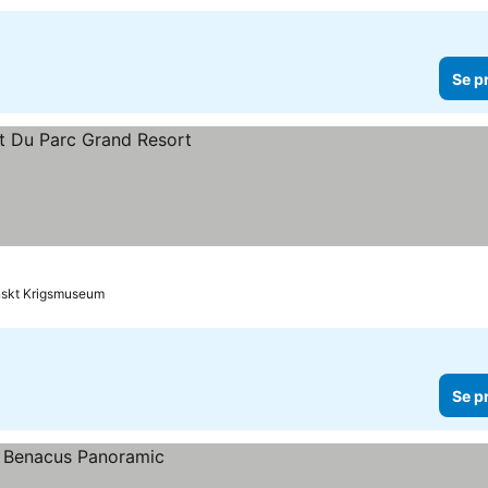
Se p
ienskt Krigsmuseum
Se p