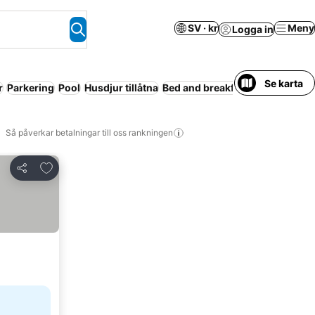
SV · kr
Meny
Logga in
Se karta
r
Parkering
Pool
Husdjur tillåtna
Bed and breakfast
Serviceläge
Så påverkar betalningar till oss rankningen
Lägg till i Mina Favoriter
Dela