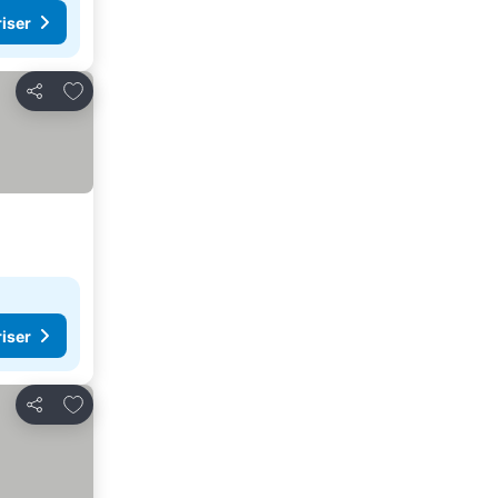
riser
Lägg till i Mina Favoriter
Dela
riser
Lägg till i Mina Favoriter
Dela