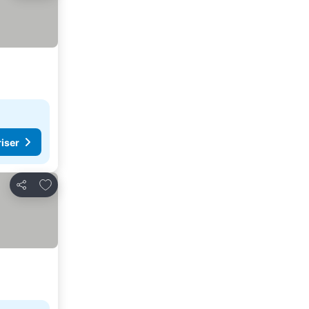
riser
Lägg till i Mina Favoriter
Dela