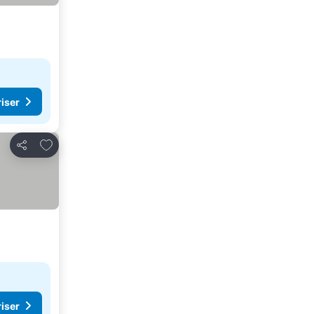
riser
Lägg till i Mina Favoriter
Dela
riser