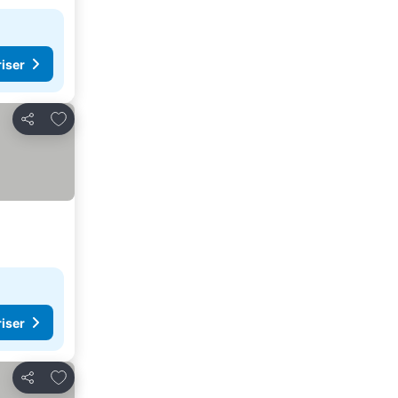
riser
Lägg till i Mina Favoriter
Dela
riser
Lägg till i Mina Favoriter
Dela