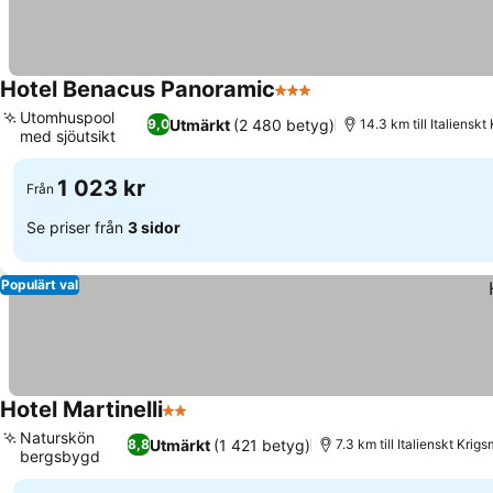
Hotel Benacus Panoramic
3 Stjärnor
Utomhuspool
Utmärkt
(2 480 betyg)
9,0
14.3 km till Italiens
med sjöutsikt
1 023 kr
Från
Se priser från
3 sidor
Populärt val
Hotel Martinelli
2 Stjärnor
Naturskön
Utmärkt
(1 421 betyg)
8,8
7.3 km till Italienskt Kri
bergsbygd