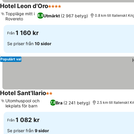
Hotel Leon d'Oro
4 Stjärnor
Toppläge mitt i
Utmärkt
(2 967 betyg)
8,9
0.8 km till Italienskt 
Rovereto
1 160 kr
Från
Se priser från
10 sidor
Populärt val
Hotel Sant'Ilario
2 Stjärnor
Utomhuspool och
Bra
(2 241 betyg)
7,8
2.5 km till Italienskt
lekplats för barn
1 082 kr
Från
Se priser från
9 sidor