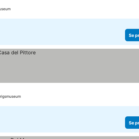
smuseum
Se p
t Krigsmuseum
Se p