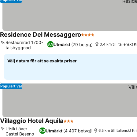
Residence Del Messaggero
4 Stjärnor
Restaurerad 1700-
Utmärkt
(79 betyg)
8,9
0.4 km till Italienskt
talsbyggnad
Välj datum för att se exakta priser
Populärt val
Villaggio Hotel Aquila
3 Stjärnor
Utsikt över
Utmärkt
(4 407 betyg)
9,2
6.5 km till Italienskt 
Castel Beseno