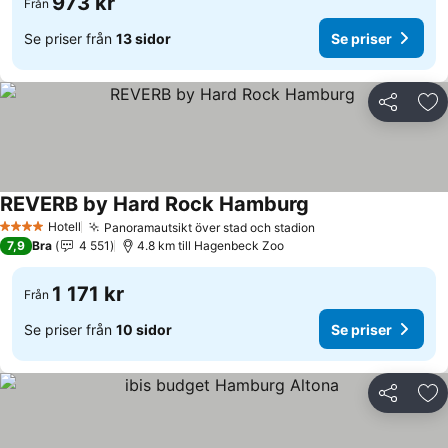
973 kr
Från
Se priser från
13 sidor
Se priser
Dela
Läg
REVERB by Hard Rock Hamburg
Hotell
Panoramautsikt över stad och stadion
4 Stjärnor
7,9
Bra
4 551
4.8 km till Hagenbeck Zoo
1 171 kr
Från
Se priser från
10 sidor
Se priser
Dela
Läg