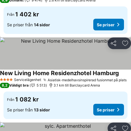
8,9
Utmärkt
9 474
2.6 km till Barclaycard Arena
1 402 kr
Från
Se priser från
14 sidor
Se priser
Dela
Läg
New Living Home Residenzhotel Hamburg
Servicelägenhet
Asiatisk-medelhavsinspirerad fusionmat på plats
4 Stjärnor
8,2
Väldigt bra
5 513
3.1 km till Barclaycard Arena
1 082 kr
Från
Se priser från
13 sidor
Se priser