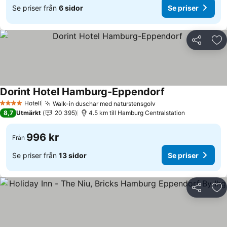
Se priser från
6 sidor
Se priser
Dela
Läg
Dorint Hotel Hamburg-Eppendorf
Hotell
Walk-in duschar med naturstensgolv
4 Stjärnor
8,7
Utmärkt
20 395
4.5 km till Hamburg Centralstation
996 kr
Från
Se priser från
13 sidor
Se priser
Dela
Läg