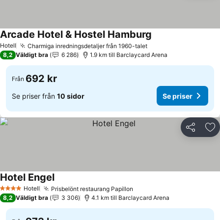
Arcade Hotel & Hostel Hamburg
Hotell
Charmiga inredningsdetaljer från 1960-talet
8,2
Väldigt bra
6 286
1.9 km till Barclaycard Arena
692 kr
Från
Se priser från
10 sidor
Se priser
Dela
Läg
Hotel Engel
Hotell
Prisbelönt restaurang Papillon
4 Stjärnor
8,2
Väldigt bra
3 306
4.1 km till Barclaycard Arena