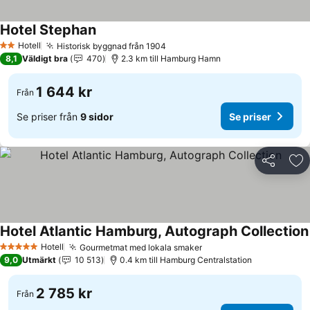
Hotel Stephan
Hotell
Historisk byggnad från 1904
2 Stjärnor
8,1
Väldigt bra
470
2.3 km till Hamburg Hamn
1 644 kr
Från
Se priser från
9 sidor
Se priser
Dela
Läg
Hotel Atlantic Hamburg, Autograph Collection
Hotell
Gourmetmat med lokala smaker
5 Stjärnor
9,0
Utmärkt
10 513
0.4 km till Hamburg Centralstation
2 785 kr
Från