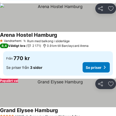
Dela
Läg
Arena Hostel Hamburg
Vandrarhem
Rum med balkong i söderläge
1 Stjärnor
8,4
Väldigt bra
2 171
0.9 km till Barclaycard Arena
770 kr
Från
Se priser från
3 sidor
Se priser
Populärt val
Dela
Läg
Grand Elysee Hamburg