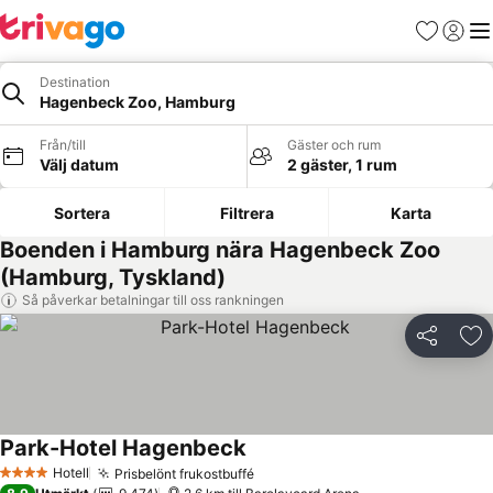
Favoriter
Logga 
Me
Destination
Hagenbeck Zoo, Hamburg
Från/till
Gäster och rum
Välj datum
2 gäster, 1 rum
Sortera
Filtrera
Karta
Boenden i Hamburg nära Hagenbeck Zoo
(Hamburg, Tyskland)
Så påverkar betalningar till oss rankningen
Dela
Läg
Park-Hotel Hagenbeck
Hotell
Prisbelönt frukostbuffé
4 Stjärnor