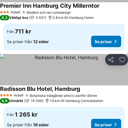
Premier Inn Hamburg City Millerntor
Hotell
Modern och ren rumsdesign
3 Stjärnor
8,3
Väldigt bra
3 631
0.8 km till Hamburg Hamn
711 kr
Från
Se priser från
12 sidor
Se priser
Dela
Läg
Radisson Blu Hotel, Hamburg
Hotell
Botaniska trädgårdar precis utanför dörren
4 Stjärnor
8,6
Utmärkt
19 394
1.6 km till Hamburg Centralstation
1 265 kr
Från
Se priser från
16 sidor
Se priser