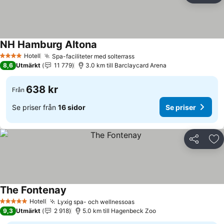
NH Hamburg Altona
Hotell
Spa-faciliteter med solterrass
4 Stjärnor
8,6
Utmärkt
11 779
3.0 km till Barclaycard Arena
638 kr
Från
Se priser från
16 sidor
Se priser
Dela
Läg
The Fontenay
Hotell
Lyxig spa- och wellnessoas
5 Stjärnor
9,3
Utmärkt
2 918
5.0 km till Hagenbeck Zoo