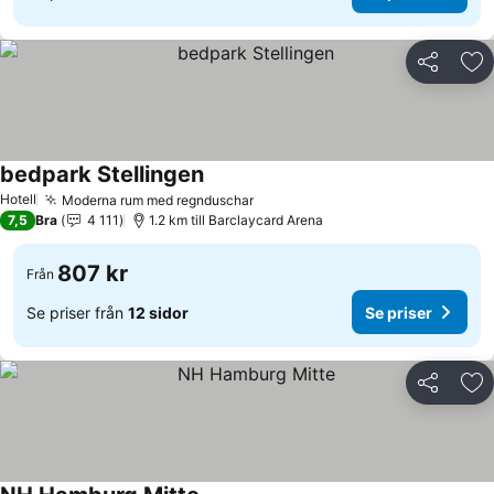
Dela
Läg
bedpark Stellingen
Hotell
Moderna rum med regnduschar
7,5
Bra
4 111
1.2 km till Barclaycard Arena
807 kr
Från
Se priser från
12 sidor
Se priser
Dela
Läg