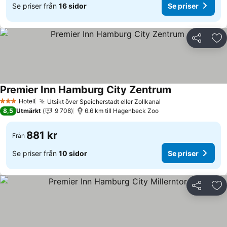
Se priser från
16 sidor
Se priser
Dela
Läg
Premier Inn Hamburg City Zentrum
Hotell
Utsikt över Speicherstadt eller Zollkanal
3 Stjärnor
8,5
Utmärkt
9 708
6.6 km till Hagenbeck Zoo
881 kr
Från
Se priser från
10 sidor
Se priser
Dela
Läg