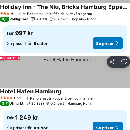
Holiday Inn - The Niu, Bricks Hamburg Eppendorf By Ihg
Hotell
Panoramautsikt från de övre våningarna
3 Stjärnor
8,2
Väldigt bra
4 488
2.3 km till Hagenbeck Zoo
997 kr
Från
Se priser från
9 sidor
Se priser
Populärt val
Dela
Läg
Hotel Hafen Hamburg
Hotell
Panoramautsikt över Elben och hamnen
4 Stjärnor
8,7
Utmärkt
29 358
0.3 km till Hamburg Hamn
1 249 kr
Från
Se priser från
8 sidor
Se priser