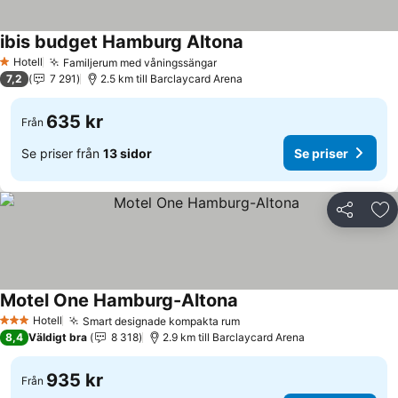
ibis budget Hamburg Altona
Hotell
Familjerum med våningssängar
1 Stjärnor
7,2
7 291
2.5 km till Barclaycard Arena
635 kr
Från
Se priser från
13 sidor
Se priser
Dela
Läg
Motel One Hamburg-Altona
Hotell
Smart designade kompakta rum
3 Stjärnor
8,4
Väldigt bra
8 318
2.9 km till Barclaycard Arena
935 kr
Från