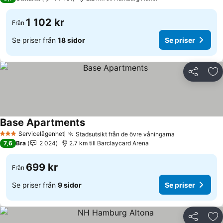
1 102 kr
Från
Se priser från
18 sidor
Se priser
Dela
Läg
Base Apartments
Servicelägenhet
Stadsutsikt från de övre våningarna
3 Stjärnor
7,6
Bra
2 024
2.7 km till Barclaycard Arena
699 kr
Från
Se priser från
9 sidor
Se priser
Dela
Läg