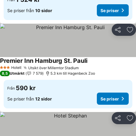
Se priser från
10 sidor
Se priser
Dela
Läg
Premier Inn Hamburg St. Pauli
Hotell
Utsikt över Millerntor Stadium
3 Stjärnor
8,5
Utmärkt
7 579
5.3 km till Hagenbeck Zoo
590 kr
Från
Se priser från
12 sidor
Se priser
Dela
Läg