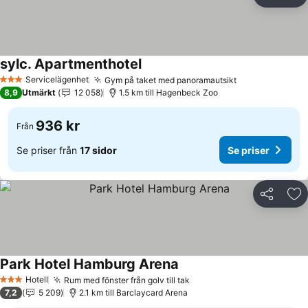
Dela
Läg
sylc. Apartmenthotel
Servicelägenhet
Gym på taket med panoramautsikt
3 Stjärnor
8,9
Utmärkt
12 058
1.5 km till Hagenbeck Zoo
936 kr
Från
Se priser från
17 sidor
Se priser
Dela
Läg
Park Hotel Hamburg Arena
Hotell
Rum med fönster från golv till tak
3 Stjärnor
7,2
5 209
2.1 km till Barclaycard Arena