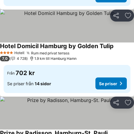
Dela
Läg
Hotel Domicil Hamburg by Golden Tulip
Hotell
Rum med privat terrass
4 Stjärnor
7,0
4 728
1.9 km till Hamburg Hamn
702 kr
Från
Se priser från
14 sidor
Se priser
Dela
Läg
Prize by Radisson, Hamburg-St. Pauli