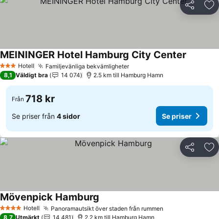
Dela
Läg
MEININGER Hotel Hamburg City Center
Hotell
Familjevänliga bekvämligheter
3 Stjärnor
8,1
Väldigt bra
14 074
2.5 km till Hamburg Hamn
718 kr
Från
Se priser från
4 sidor
Se priser
Dela
Läg
Mövenpick Hamburg
Hotell
Panoramautsikt över staden från rummen
4 Stjärnor
8,7
Utmärkt
14 481
2.2 km till Hamburg Hamn