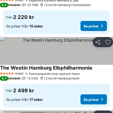
Hotell
Expansiva Elyseum Wellness & Spa
5 Stjärnor
9,2
Utmärkt
23 748
1.5 km till Hamburg Centralstation
2 220 kr
Från
Se priser från
15 sidor
Se priser
Dela
Läg
The Westin Hamburg Elbphilharmonie
Hotell
Panoramautsikt över stad och hamn
5 Stjärnor
8,7
Utmärkt
12 035
1.2 km till Hamburg Hamn
2 499 kr
Från
Se priser från
17 sidor
Se priser