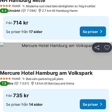
NH Hamburg Mitte
Hotell
Moderna rum med bekvämligheter av hög kvalitet
4 Stjärnor
8,5
Utmärkt
7 094
2.7 km till Hamburg Hamn
714 kr
Från
Se priser från
17 sidor
Se priser
Dela
Läg
Mercure Hotel Hamburg am Volkspark
Hotell
Bekväm parkering på plats
4 Stjärnor
7,9
Bra
7 037
1.6 km till Barclaycard Arena
735 kr
Från
Se priser från
14 sidor
Se priser