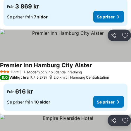
3 869 kr
Från
Se priser från
7 sidor
Se priser
Dela
Läg
Premier Inn Hamburg City Alster
Hotell
Modern och inbjudande inredning
3 Stjärnor
8,0
Väldigt bra
5 278
2.0 km till Hamburg Centralstation
616 kr
Från
Se priser från
10 sidor
Se priser
Dela
Läg