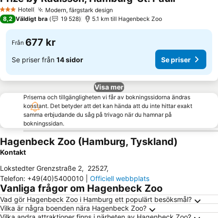
Hotell
Modern, färgstark design
3 Stjärnor
8,2
Väldigt bra
19 528
5.1 km till Hagenbeck Zoo
677 kr
Från
Se priser från
14 sidor
Se priser
Visa mer
Priserna och tillgängligheten vi får av bokningssidorna ändras
konstant. Det betyder att det kan hända att du inte hittar exakt
samma erbjudande du såg på trivago när du hamnar på
bokningssidan.
Hagenbeck Zoo (Hamburg, Tyskland)
Kontakt
Lokstedter Grenzstraße 2
,
22527
,
Telefon
:
+49(40)5400010
|
Officiell webbplats
Vanliga frågor om Hagenbeck Zoo
Vad gör Hagenbeck Zoo i Hamburg ett populärt besöksmål?
Vilka är några boenden nära Hagenbeck Zoo?
Vilka andra attraktioner finns i närheten av Hagenbeck Zoo?