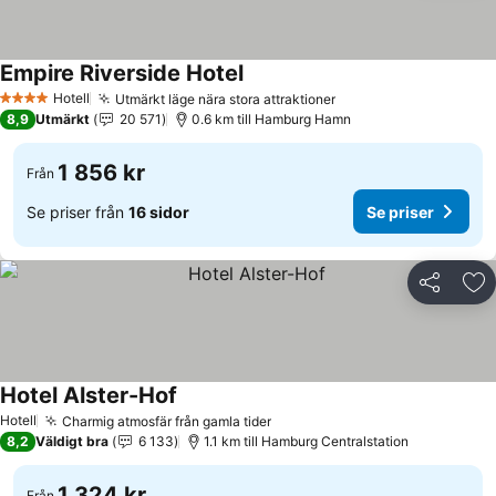
Empire Riverside Hotel
Hotell
Utmärkt läge nära stora attraktioner
4 Stjärnor
8,9
Utmärkt
20 571
0.6 km till Hamburg Hamn
1 856 kr
Från
Se priser från
16 sidor
Se priser
Dela
Läg
Hotel Alster-Hof
Hotell
Charmig atmosfär från gamla tider
8,2
Väldigt bra
6 133
1.1 km till Hamburg Centralstation
1 324 kr
Från