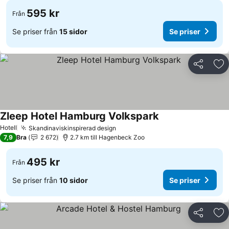
595 kr
Från
Se priser från
15 sidor
Se priser
Dela
Läg
Zleep Hotel Hamburg Volkspark
Hotell
Skandinaviskinspirerad design
7,9
Bra
2 672
2.7 km till Hagenbeck Zoo
495 kr
Från
Se priser från
10 sidor
Se priser
Dela
Läg