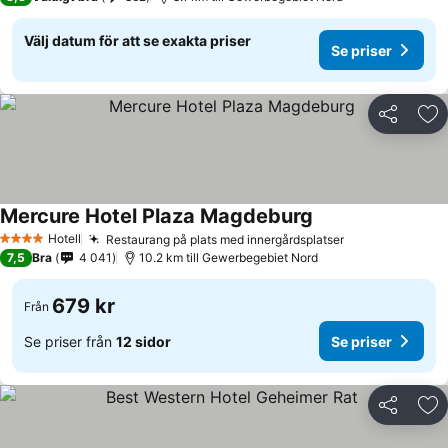
Välj datum för att se exakta priser
Se priser
Dela
Läg
Mercure Hotel Plaza Magdeburg
Hotell
Restaurang på plats med innergårdsplatser
4 Stjärnor
7,5
Bra
4 041
10.2 km till Gewerbegebiet Nord
679 kr
Från
Se priser från
12 sidor
Se priser
Dela
Läg