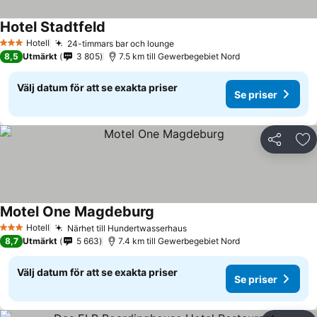
Hotel Stadtfeld
Hotell
24-timmars bar och lounge
3 Stjärnor
8,5
Utmärkt
3 805
7.5 km till Gewerbegebiet Nord
Välj datum för att se exakta priser
Se priser
Dela
Läg
Motel One Magdeburg
Hotell
Närhet till Hundertwasserhaus
3 Stjärnor
8,7
Utmärkt
5 663
7.4 km till Gewerbegebiet Nord
Välj datum för att se exakta priser
Se priser