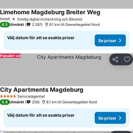
Limehome Magdeburg Breiter Weg
Hotell
Smidig digital incheckning och åtkomst
8,5
Utmärkt
2 287
8.1 km till Gewerbegebiet Nord
Välj datum för att se exakta priser
Se priser
Populärt val
Dela
Läg
City Apartments Magdeburg
Servicelägenhet
5 Stjärnor
8,8
Utmärkt
259
8.1 km till Gewerbegebiet Nord
Välj datum för att se exakta priser
Se priser