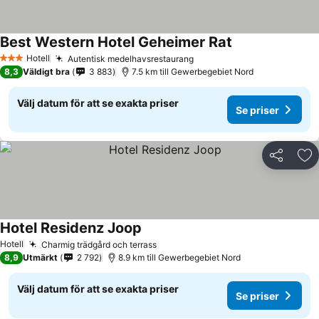
Best Western Hotel Geheimer Rat
Hotell
Autentisk medelhavsrestaurang
3 Stjärnor
8,3
Väldigt bra
3 883
7.5 km till Gewerbegebiet Nord
Välj datum för att se exakta priser
Se priser
Dela
Läg
Hotel Residenz Joop
Hotell
Charmig trädgård och terrass
8,9
Utmärkt
2 792
8.9 km till Gewerbegebiet Nord
Välj datum för att se exakta priser
Se priser