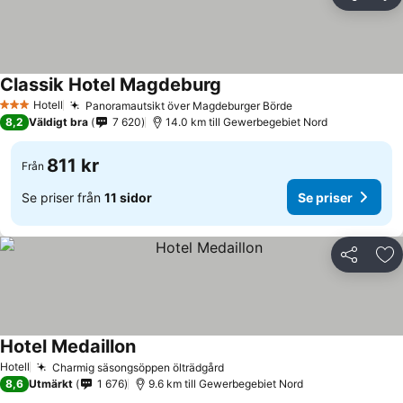
Dela
Läg
Classik Hotel Magdeburg
Hotell
Panoramautsikt över Magdeburger Börde
3 Stjärnor
8,2
Väldigt bra
7 620
14.0 km till Gewerbegebiet Nord
811 kr
Från
Se priser från
11 sidor
Se priser
Dela
Läg
Hotel Medaillon
Hotell
Charmig säsongsöppen ölträdgård
8,6
Utmärkt
1 676
9.6 km till Gewerbegebiet Nord