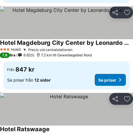
Dela
Läg
Hotel Magdeburg City Center by Leonardo Hotels
Hotell
Precis vid centralstationen
3 Stjärnor
7,8
Bra
6 653
7.2 km till Gewerbegebiet Nord
847 kr
Från
Se priser från
12 sidor
Se priser
Dela
Läg
Hotel Ratswaage