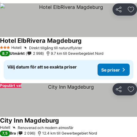
Dela
Läg
Hotel ElbRivera Magdeburg
Hotell
Direkt tillgång till naturutflykter
3 Stjärnor
8,7
Utmärkt
2 998
9.7 km till Gewerbegebiet Nord
Välj datum för att se exakta priser
Se priser
Populärt val
Dela
Läg
City Inn Magdeburg
Hotell
Renoverad och modern atmosfär
7,5
Bra
2 096
12.4 km till Gewerbegebiet Nord