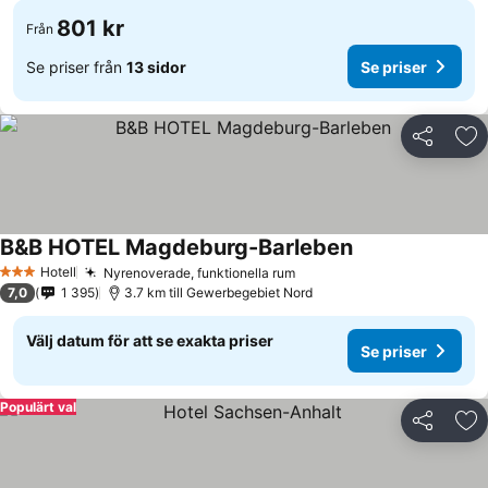
801 kr
Från
Se priser från
13 sidor
Se priser
Dela
Läg
B&B HOTEL Magdeburg-Barleben
Hotell
Nyrenoverade, funktionella rum
3 Stjärnor
7,0
1 395
3.7 km till Gewerbegebiet Nord
Välj datum för att se exakta priser
Se priser
Populärt val
Dela
Läg