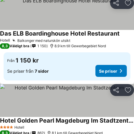
Dela
Läg
Das ELB Boardinghouse Hotel Restaurant
Hotell
Balkonger med naturskön utsikt
8,3
Väldigt bra
1 150
8.9 km till Gewerbegebiet Nord
1 150 kr
Från
Se priser från
7 sidor
Se priser
Dela
Läg
Hotel Golden Pearl Magdeburg Im Stadtzentrum
Hotell
4 Stjärnor
8,3
Väldigt bra
862
8.1 km till Gewerbegebiet Nord