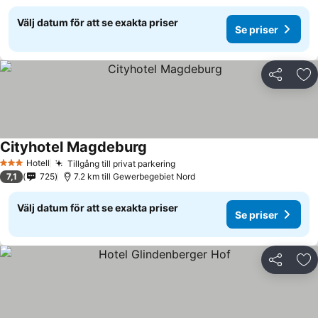
Välj datum för att se exakta priser
Se priser
Dela
Läg
Cityhotel Magdeburg
Hotell
Tillgång till privat parkering
3 Stjärnor
7,1
725
7.2 km till Gewerbegebiet Nord
Välj datum för att se exakta priser
Se priser
Dela
Läg