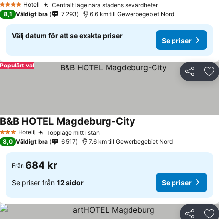
Hotell
Centralt läge nära stadens sevärdheter
4 Stjärnor
8,1
Väldigt bra
7 293
6.6 km till Gewerbegebiet Nord
Välj datum för att se exakta priser
Se priser
Populärt val
Dela
Läg
B&B HOTEL Magdeburg-City
Hotell
Toppläge mitt i stan
3 Stjärnor
8,0
Väldigt bra
6 517
7.6 km till Gewerbegebiet Nord
684 kr
Från
Se priser från
12 sidor
Se priser
Dela
Läg