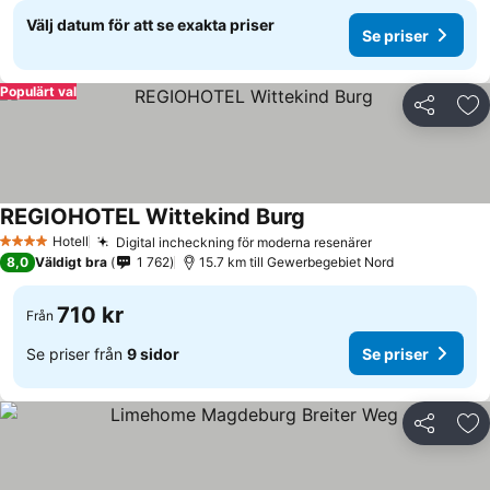
Välj datum för att se exakta priser
Se priser
Populärt val
Dela
Läg
REGIOHOTEL Wittekind Burg
Hotell
Digital incheckning för moderna resenärer
4 Stjärnor
8,0
Väldigt bra
1 762
15.7 km till Gewerbegebiet Nord
710 kr
Från
Se priser från
9 sidor
Se priser
Dela
Läg