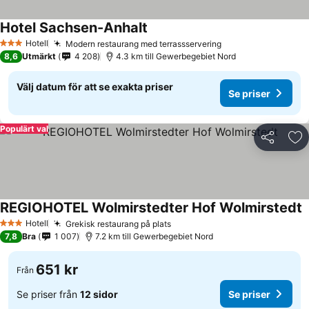
Hotel Sachsen-Anhalt
Hotell
Modern restaurang med terrassservering
3 Stjärnor
8,6
Utmärkt
4 208
4.3 km till Gewerbegebiet Nord
Välj datum för att se exakta priser
Se priser
Populärt val
Dela
Läg
REGIOHOTEL Wolmirstedter Hof Wolmirstedt
Hotell
Grekisk restaurang på plats
3 Stjärnor
7,8
Bra
1 007
7.2 km till Gewerbegebiet Nord
651 kr
Från
Se priser från
12 sidor
Se priser