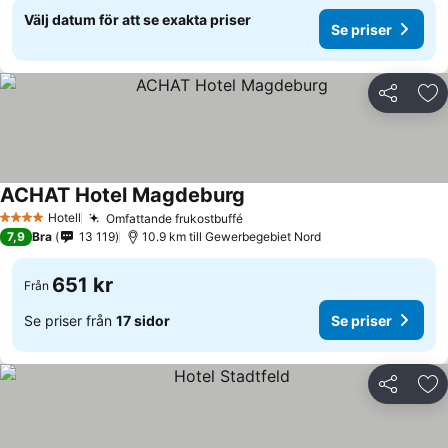
Välj datum för att se exakta priser
Se priser
Dela
Läg
ACHAT Hotel Magdeburg
Hotell
Omfattande frukostbuffé
4 Stjärnor
7,9
Bra
13 119
10.9 km till Gewerbegebiet Nord
651 kr
Från
Se priser från
17 sidor
Se priser
Dela
Läg