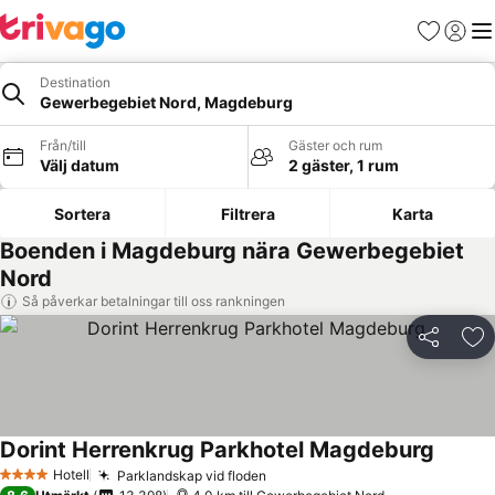
Favoriter
Logga 
Me
Destination
Gewerbegebiet Nord, Magdeburg
Från/till
Gäster och rum
Välj datum
2 gäster, 1 rum
Sortera
Filtrera
Karta
Boenden i Magdeburg nära Gewerbegebiet
Nord
Så påverkar betalningar till oss rankningen
Dela
Läg
Dorint Herrenkrug Parkhotel Magdeburg
Hotell
Parklandskap vid floden
4 Stjärnor