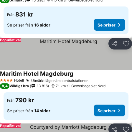
8,6
Utmärkt
13 398
4.0 km till Gewerbegebiet Nord
831 kr
Från
Se priser från
16 sidor
Se priser
Populärt val
Dela
Läg
Maritim Hotel Magdeburg
Hotell
Utmärkt läge nära centralstationen
4 Stjärnor
8,4
Väldigt bra
13 816
7.1 km till Gewerbegebiet Nord
790 kr
Från
Se priser från
14 sidor
Se priser
Populärt val