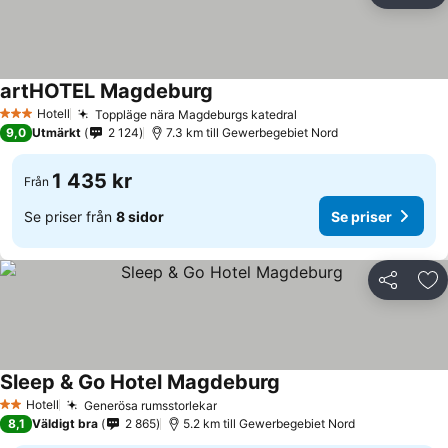
artHOTEL Magdeburg
Hotell
Toppläge nära Magdeburgs katedral
3 Stjärnor
9,0
Utmärkt
2 124
7.3 km till Gewerbegebiet Nord
1 435 kr
Från
Se priser från
8 sidor
Se priser
Dela
Läg
Sleep & Go Hotel Magdeburg
Hotell
Generösa rumsstorlekar
2 Stjärnor
8,1
Väldigt bra
2 865
5.2 km till Gewerbegebiet Nord