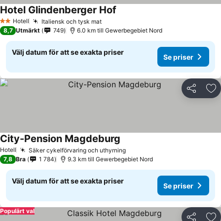
Hotel Glindenberger Hof
Hotell
Italiensk och tysk mat
2 Stjärnor
8,7
Utmärkt
749
6.0 km till Gewerbegebiet Nord
Välj datum för att se exakta priser
Se priser
Dela
Läg
City-Pension Magdeburg
Hotell
Säker cykelförvaring och uthyrning
7,8
Bra
1 784
9.3 km till Gewerbegebiet Nord
Välj datum för att se exakta priser
Se priser
Populärt val