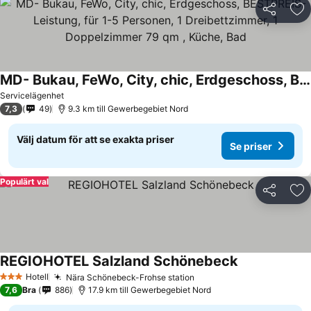
Dela
Läg
MD- Bukau, FeWo, City, chic, Erdgeschoss, BESTPREIS- Leistung, für 1-5 Personen, 1 Dreibettzimmer, 1 Doppelzimmer 79 qm , Küche, Bad
Servicelägenhet
7,3
49
9.3 km till Gewerbegebiet Nord
Välj datum för att se exakta priser
Se priser
Populärt val
Dela
Läg
REGIOHOTEL Salzland Schönebeck
Hotell
Nära Schönebeck-Frohse station
3 Stjärnor
7,6
Bra
886
17.9 km till Gewerbegebiet Nord