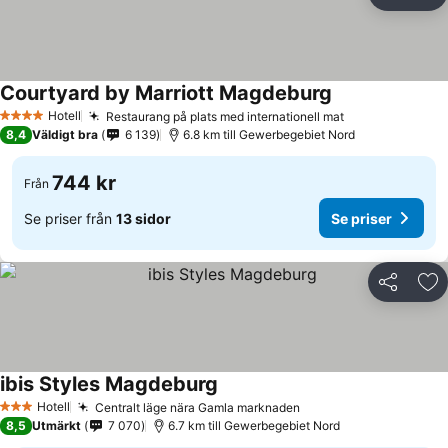
Dela
Läg
Courtyard by Marriott Magdeburg
Hotell
Restaurang på plats med internationell mat
4 Stjärnor
8,4
Väldigt bra
6 139
6.8 km till Gewerbegebiet Nord
744 kr
Från
Se priser från
13 sidor
Se priser
Dela
Läg
ibis Styles Magdeburg
Hotell
Centralt läge nära Gamla marknaden
3 Stjärnor
8,5
Utmärkt
7 070
6.7 km till Gewerbegebiet Nord