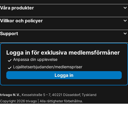
Gesundbrunnen
St Georg
Våra produkter
Friedrichstrasse
Lüneburg Town Hall
Hamburg Flygplats.
Schöneberg
Villkor och policyer
Charlottenburg-Wilmersdorf
o2 World
Support
HafenCity Hamburg
Spandau
Sachen Therme Leipzig Thermal Spa
Alexanderplatz Metro Station
Artemis
Hauptbahnhof Nord Metro Station
Logga in för exklusiva medlemsförmåner
Berlin Tågstation Öst (Ostbahnhof)
Heidepark Nöjespark
Anpassa din upplevelse
Lojalitetserbjudanden/medlemspriser
Sternschanze
Göttinger Weihnachtsmarkt
Logga in
Santa Pauli
CCH Hamburg Kongresscenter
Lokhalle Göttingen
Hamburg Hamn
Gewerbegebiet Nord
Rothensee
trivago N.V.
, Kesselstraße 5 – 7, 40221 Düsseldorf, Tyskland
Industriehafen
Seeblick
Copyright 2026 trivago | Alla rättigheter förbehållna.
Eichenweiler
Zoologischer Garten Magdeburg
Neustädter See
Kannenstieg
Klabautermann
Herrenkrug