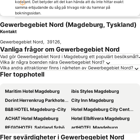
konstant. Det betyder att det kan hända att du inte hittar exakt
samma erbjudande du såg på trivago när du hamnar på
bokningssidan.
Gewerbegebiet Nord (Magdeburg, Tyskland)
Kontakt
Gewerbegebiet Nord
,
39126
,
Vanliga frågor om Gewerbegebiet Nord
Vad gör Gewerbegebiet Nord i Magdeburg ett populärt besöksmål?
Vilka är några boenden nära Gewerbegebiet Nord?
Vilka andra attraktioner finns i närheten av Gewerbegebiet Nord?
Fler topphotell
Maritim Hotel Magdeburg
ibis Styles Magdeburg
Dorint Herrenkrug Parkhotel Magdeburg
City Inn Magdeburg
B&B HOTEL Magdeburg-City
Hotel Magdeburg City Center by Leonardo Hotels
ACHAT Hotel Magdeburg
Hotel ElbRivera Magdeburg
REGIOHOTEL Salzland Schönebeck
artHOTEL Magdeburg
Fler sevärdigheter i Gewerbegebiet Nord
Courtyard by Marriott Magdeburg
Classik Hotel Magdeburg