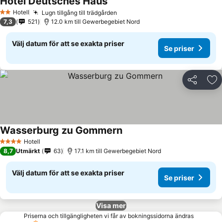
Hotel Deutsches Haus
Hotell
Lugn tillgång till trädgården
2 Stjärnor
7,3
521
12.0 km till Gewerbegebiet Nord
Välj datum för att se exakta priser
Se priser
Dela
Läg
Wasserburg zu Gommern
Hotell
4 Stjärnor
8,7
Utmärkt
63
17.1 km till Gewerbegebiet Nord
Välj datum för att se exakta priser
Se priser
Visa mer
Priserna och tillgängligheten vi får av bokningssidorna ändras