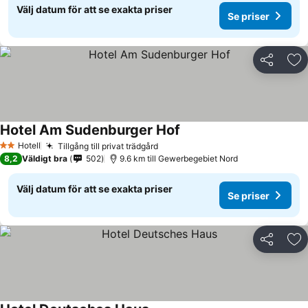
Välj datum för att se exakta priser
Se priser
Dela
Läg
Hotel Am Sudenburger Hof
Hotell
Tillgång till privat trädgård
2 Stjärnor
8,2
Väldigt bra
502
9.6 km till Gewerbegebiet Nord
Välj datum för att se exakta priser
Se priser
Dela
Läg