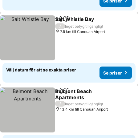
Se priser
Salt Whistle Bay
Dela
Lägg till i Mina Favoriter
/
Inget betyg tillgängligt
7.5 km till Canouan Airport
Välj datum för att se exakta priser
Se priser
Belmont Beach
Dela
Lägg till i Mina Favoriter
Apartments
/
Inget betyg tillgängligt
13.4 km till Canouan Airport