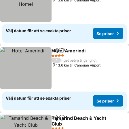
13.8 km till Canouan Airport
Välj datum för att se exakta priser
Se priser
Hotel Amerindi
Dela
Lägg till i Mina Favoriter
4 Stjärnor
/
Inget betyg tillgängligt
13.6 km till Canouan Airport
Välj datum för att se exakta priser
Se priser
Tamarind Beach & Yacht
Dela
Lägg till i Mina Favoriter
Club