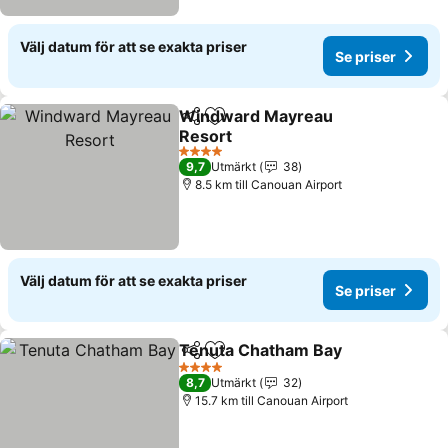
Välj datum för att se exakta priser
Se priser
Windward Mayreau
Dela
Lägg till i Mina Favoriter
Resort
4 Stjärnor
9,7
Utmärkt
38
8.5 km till Canouan Airport
Välj datum för att se exakta priser
Se priser
Tenuta Chatham Bay
Dela
Lägg till i Mina Favoriter
4 Stjärnor
8,7
Utmärkt
32
15.7 km till Canouan Airport