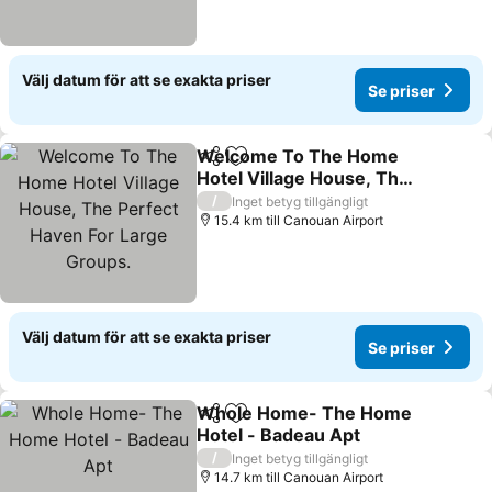
Välj datum för att se exakta priser
Se priser
Welcome To The Home
Dela
Lägg till i Mina Favoriter
Hotel Village House, The
Perfect Haven For Large
/
Inget betyg tillgängligt
Groups.
15.4 km till Canouan Airport
Välj datum för att se exakta priser
Se priser
Whole Home- The Home
Dela
Lägg till i Mina Favoriter
Hotel - Badeau Apt
/
Inget betyg tillgängligt
14.7 km till Canouan Airport