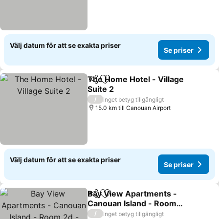
Välj datum för att se exakta priser
Se priser
The Home Hotel - Village
Dela
Lägg till i Mina Favoriter
Suite 2
/
Inget betyg tillgängligt
15.0 km till Canouan Airport
Välj datum för att se exakta priser
Se priser
Bay View Apartments -
Dela
Lägg till i Mina Favoriter
Canouan Island - Room
2d - Breakfast,
/
Inget betyg tillgängligt