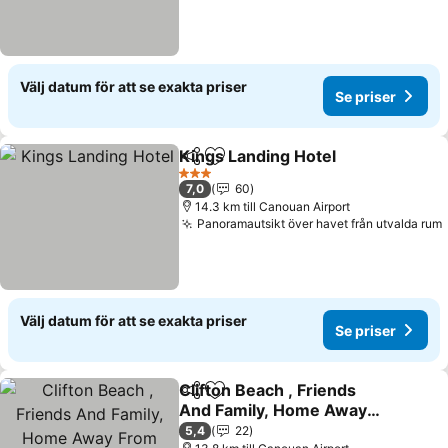
Välj datum för att se exakta priser
Se priser
Kings Landing Hotel
Dela
Lägg till i Mina Favoriter
3 Stjärnor
7,0
60
14.3 km till Canouan Airport
Panoramautsikt över havet från utvalda rum
Välj datum för att se exakta priser
Se priser
Clifton Beach , Friends
Dela
Lägg till i Mina Favoriter
And Family, Home Away
From Home!
5,4
22