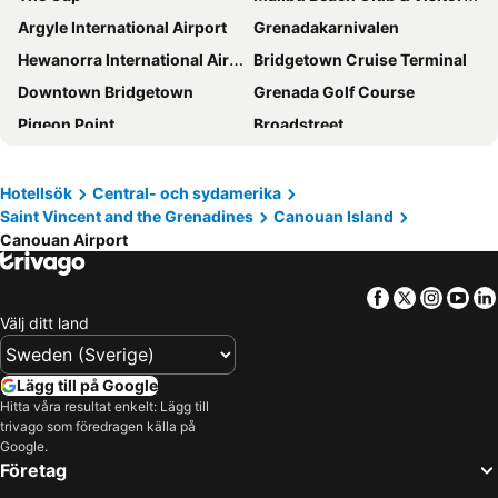
Argyle International Airport
Grenadakarnivalen
Hewanorra International Airport
Bridgetown Cruise Terminal
Downtown Bridgetown
Grenada Golf Course
Pigeon Point
Broadstreet
Parliament Buildings
Tobago Cays Marine Park
Cruise Ship Terminals
Swan Street
Hotellsök
Central- och sydamerika
Saint Vincent and the Grenadines
Canouan Island
Harrison's Cave
The Cathedral Church of Saint Michaels and All Angels
Canouan Airport
Wildlife Reserve
Canouan Airport
Mustique Airport
Lauriston Airport
Facebook
Twitter
Insta
Yo
Princess Margaret Beach
Dougladston Estate & Barracks
Välj ditt land
St George's Market Place
Carenage
Cathedral of the Immaculate Conception St Georges
Saint Georges Anglican Church
Lägg till på Google
Hitta våra resultat enkelt: Lägg till
Art Fabrik
The Grenada Yacht Club
trivago som föredragen källa på
Maurice Bishop International Airport
Anse Chastanet
Google.
Företag
Anse La Raye Adventure
Grande Anse des Salines