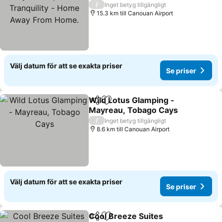
Tranquility - Home Away
/
Inget betyg tillgängligt
From Home.
15.3 km till Canouan Airport
Välj datum för att se exakta priser
Se priser
Wild Lotus Glamping -
Dela
Lägg till i Mina Favoriter
Mayreau, Tobago Cays
/
Inget betyg tillgängligt
8.6 km till Canouan Airport
Välj datum för att se exakta priser
Se priser
Cool Breeze Suites
Dela
Lägg till i Mina Favoriter