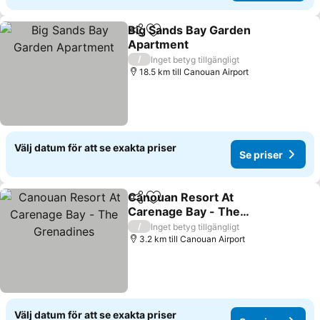
Big Sands Bay Garden
Dela
Lägg till i Mina Favoriter
Apartment
/
Inget betyg tillgängligt
18.5 km till Canouan Airport
Välj datum för att se exakta priser
Se priser
Canouan Resort At
Dela
Lägg till i Mina Favoriter
Carenage Bay - The
Grenadines
/
Inget betyg tillgängligt
3.2 km till Canouan Airport
Välj datum för att se exakta priser