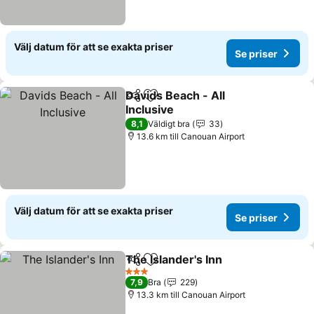
Välj datum för att se exakta priser
Se priser
Davids Beach - All
Dela
Lägg till i Mina Favoriter
Inclusive
8,1
Väldigt bra
33
13.6 km till Canouan Airport
Välj datum för att se exakta priser
Se priser
The Islander's Inn
Dela
Lägg till i Mina Favoriter
3 Stjärnor
7,9
Bra
229
13.3 km till Canouan Airport