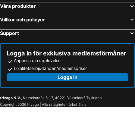
George F. L. Charles Airport
Anguilla National Trust Heritage Tour
Våra produkter
Beauty of Barbados
Villkor och policyer
Support
Logga in för exklusiva medlemsförmåner
Anpassa din upplevelse
Lojalitetserbjudanden/medlemspriser
Logga in
trivago N.V.
, Kesselstraße 5 – 7, 40221 Düsseldorf, Tyskland
Copyright 2026 trivago | Alla rättigheter förbehållna.