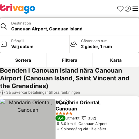
Favoriter
Logga 
Me
Destination
Canouan Airport, Canouan Island
Från/till
Gäster och rum
Välj datum
2 gäster, 1 rum
Sortera
Filtrera
Karta
Boenden i Canouan Island nära Canouan
Airport (Canouan Island, Saint Vincent and
the Grenadines)
Så påverkar betalningar till oss rankningen
Mandarin Oriental,
Dela
Lägg till i Mina Favoriter
Canouan
5 Stjärnor
9,4
Utmärkt
332
3.0 km till Canouan Airport
Solnedgång vid 13:e hålet