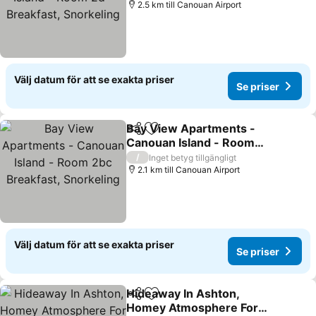
Snorkeling
2.5 km till Canouan Airport
Välj datum för att se exakta priser
Se priser
Bay View Apartments -
Dela
Lägg till i Mina Favoriter
Canouan Island - Room
2bc Breakfast, Snorkeling
/
Inget betyg tillgängligt
2.1 km till Canouan Airport
Välj datum för att se exakta priser
Se priser
Hideaway In Ashton,
Dela
Lägg till i Mina Favoriter
Homey Atmosphere For