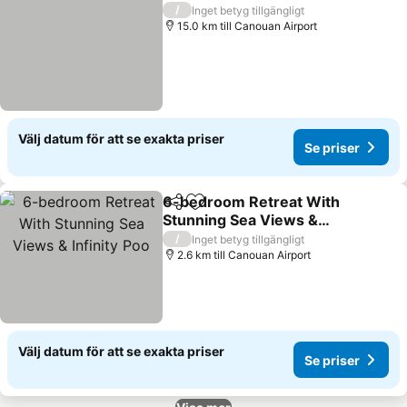
/
Inget betyg tillgängligt
15.0 km till Canouan Airport
Välj datum för att se exakta priser
Se priser
6-bedroom Retreat With
Dela
Lägg till i Mina Favoriter
Stunning Sea Views &
Infinity Poo
/
Inget betyg tillgängligt
2.6 km till Canouan Airport
Välj datum för att se exakta priser
Se priser