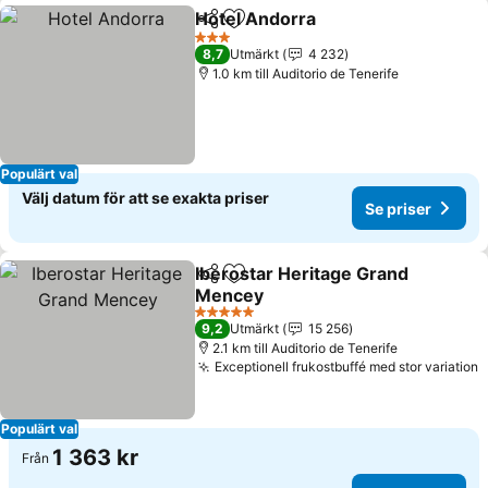
Hotel Andorra
Dela
Lägg till i Mina Favoriter
3 Stjärnor
8,7
Utmärkt
4 232
1.0 km till Auditorio de Tenerife
Populärt val
Välj datum för att se exakta priser
Se priser
Iberostar Heritage Grand
Dela
Lägg till i Mina Favoriter
Mencey
5 Stjärnor
9,2
Utmärkt
15 256
2.1 km till Auditorio de Tenerife
Exceptionell frukostbuffé med stor variation
Populärt val
1 363 kr
Från