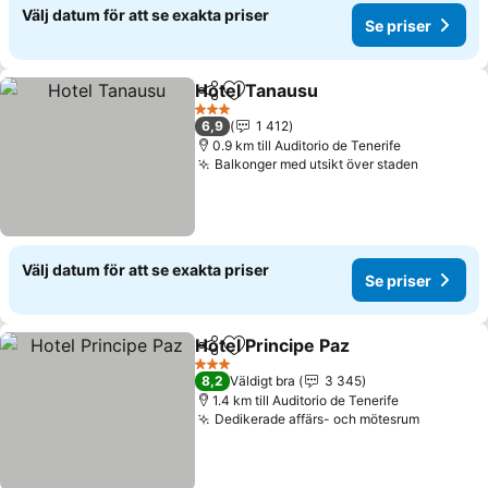
Välj datum för att se exakta priser
Se priser
Hotel Tanausu
Dela
Lägg till i Mina Favoriter
3 Stjärnor
6,9
1 412
0.9 km till Auditorio de Tenerife
Balkonger med utsikt över staden
Välj datum för att se exakta priser
Se priser
Hotel Principe Paz
Dela
Lägg till i Mina Favoriter
3 Stjärnor
8,2
Väldigt bra
3 345
1.4 km till Auditorio de Tenerife
Dedikerade affärs- och mötesrum