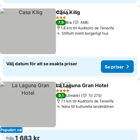
Casa Kilig
Dela
Lägg till i Mina Favoriter
3 Stjärnor
7,9
Bra
468
1.8 km till Auditorio de Tenerife
Stilfullt inrett borgerligt hus
Välj datum för att se exakta priser
Se priser
La Laguna Gran Hotel
Dela
Lägg till i Mina Favoriter
4 Stjärnor
9,1
Utmärkt
10 275
7.1 km till Auditorio de Tenerife
Nära till kulturella landmärken
Populärt val
1 683 kr
Från