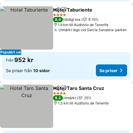
Hotel Taburiente
Dela
Lägg till i Mina Favoriter
4 Stjärnor
8,4
Väldigt bra
8 161
1.9 km till Auditorio de Tenerife
Utmärkt läge vid García Sanabria-parken
Populärt val
952 kr
Från
Se priser från
10 sidor
Se priser
Hotel Taro Santa Cruz
Dela
Lägg till i Mina Favoriter
4 Stjärnor
9,3
Utmärkt
251
1.3 km till Auditorio de Tenerife