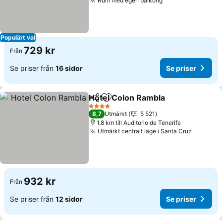
Rum med egen balkong
Populärt val
729 kr
Från
Se priser från
16 sidor
Se priser
Hotel Colon Rambla
Dela
Lägg till i Mina Favoriter
4 Stjärnor
8,7
Utmärkt
5 521
1.8 km till Auditorio de Tenerife
Utmärkt centralt läge i Santa Cruz
932 kr
Från
Se priser från
12 sidor
Se priser