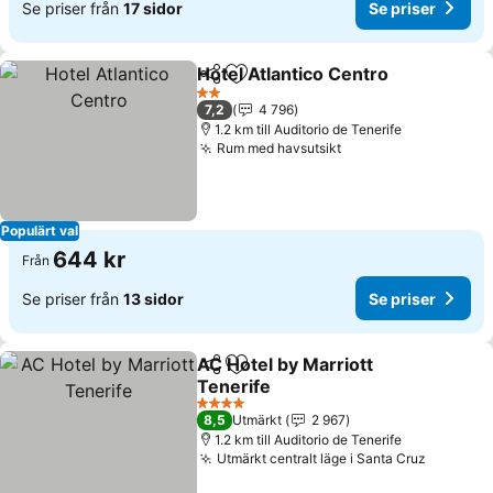
Se priser från
17 sidor
Se priser
Hotel Atlantico Centro
Dela
Lägg till i Mina Favoriter
2 Stjärnor
7,2
4 796
1.2 km till Auditorio de Tenerife
Rum med havsutsikt
Populärt val
644 kr
Från
Se priser från
13 sidor
Se priser
AC Hotel by Marriott
Dela
Lägg till i Mina Favoriter
Tenerife
4 Stjärnor
8,5
Utmärkt
2 967
1.2 km till Auditorio de Tenerife
Utmärkt centralt läge i Santa Cruz