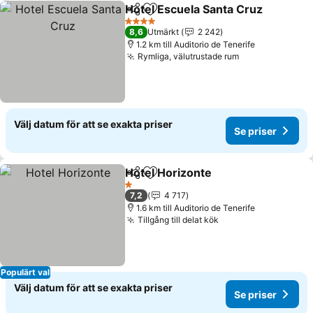
Hotel Escuela Santa Cruz
Dela
Lägg till i Mina Favoriter
4 Stjärnor
8,6
Utmärkt
2 242
1.2 km till Auditorio de Tenerife
Rymliga, välutrustade rum
Välj datum för att se exakta priser
Se priser
Hotel Horizonte
Dela
Lägg till i Mina Favoriter
1 Stjärnor
7,2
4 717
1.6 km till Auditorio de Tenerife
Tillgång till delat kök
Populärt val
Välj datum för att se exakta priser
Se priser