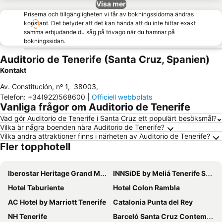
Visa mer
Priserna och tillgängligheten vi får av bokningssidorna ändras
konstant. Det betyder att det kan hända att du inte hittar exakt
samma erbjudande du såg på trivago när du hamnar på
bokningssidan.
Auditorio de Tenerife (Santa Cruz, Spanien)
Kontakt
Av. Constitución, nº 1
,
38003
,
Telefon
:
+34(922)568600
|
Officiell webbplats
Vanliga frågor om Auditorio de Tenerife
Vad gör Auditorio de Tenerife i Santa Cruz ett populärt besöksmål?
Vilka är några boenden nära Auditorio de Tenerife?
Vilka andra attraktioner finns i närheten av Auditorio de Tenerife?
Fler topphotell
Iberostar Heritage Grand Mencey
INNSiDE by Meliá Tenerife Santa Cruz
Hotel Taburiente
Hotel Colon Rambla
AC Hotel by Marriott Tenerife
Catalonia Punta del Rey
NH Tenerife
Barceló Santa Cruz Contemporáneo