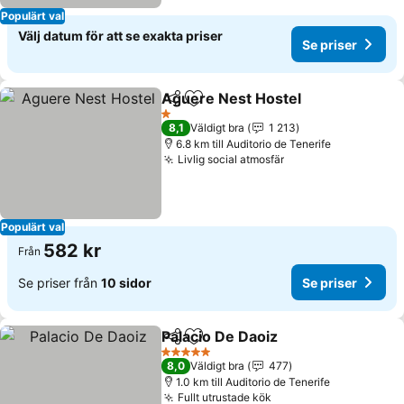
Populärt val
Välj datum för att se exakta priser
Se priser
Aguere Nest Hostel
Dela
Lägg till i Mina Favoriter
1 Stjärnor
8,1
Väldigt bra
1 213
6.8 km till Auditorio de Tenerife
Livlig social atmosfär
Populärt val
582 kr
Från
Se priser från
10 sidor
Se priser
Palacio De Daoiz
Dela
Lägg till i Mina Favoriter
5 Stjärnor
8,0
Väldigt bra
477
1.0 km till Auditorio de Tenerife
Fullt utrustade kök