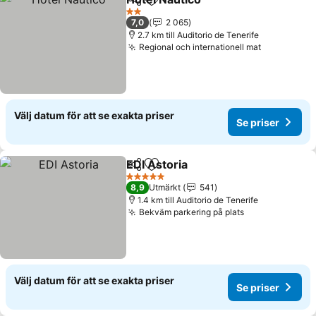
Dela
Lägg till i Mina Favoriter
2 Stjärnor
7,0
2 065
2.7 km till Auditorio de Tenerife
Regional och internationell mat
Välj datum för att se exakta priser
Se priser
EDI Astoria
Dela
Lägg till i Mina Favoriter
5 Stjärnor
8,9
Utmärkt
541
1.4 km till Auditorio de Tenerife
Bekväm parkering på plats
Välj datum för att se exakta priser
Se priser