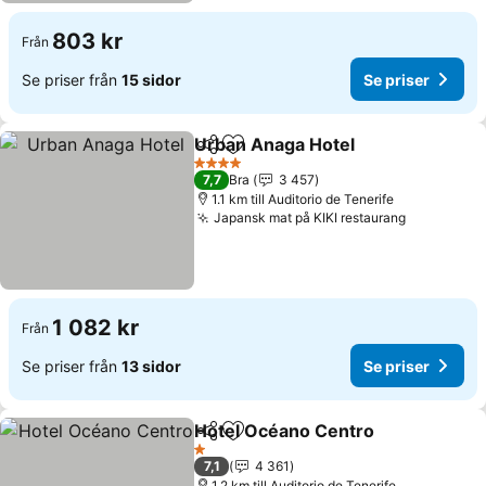
803 kr
Från
Se priser från
15 sidor
Se priser
Urban Anaga Hotel
Dela
Lägg till i Mina Favoriter
4 Stjärnor
7,7
Bra
3 457
1.1 km till Auditorio de Tenerife
Japansk mat på KIKI restaurang
1 082 kr
Från
Se priser från
13 sidor
Se priser
Hotel Océano Centro
Dela
Lägg till i Mina Favoriter
1 Stjärnor
7,1
4 361
1.2 km till Auditorio de Tenerife