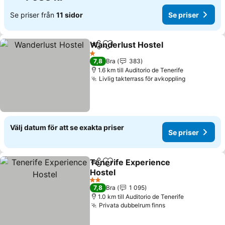
Se priser från
11 sidor
Se priser
Wanderlust Hostel
Dela
Lägg till i Mina Favoriter
1 Stjärnor
7,8
Bra
383
1.6 km till Auditorio de Tenerife
Livlig takterrass för avkoppling
Välj datum för att se exakta priser
Se priser
Tenerife Experience
Dela
Lägg till i Mina Favoriter
Hostel
2 Stjärnor
7,8
Bra
1 095
1.0 km till Auditorio de Tenerife
Privata dubbelrum finns