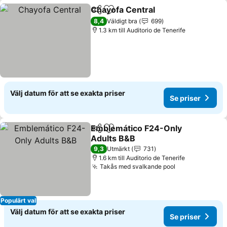
Chayofa Central
Dela
Lägg till i Mina Favoriter
8,4
Väldigt bra
699
1.3 km till Auditorio de Tenerife
Välj datum för att se exakta priser
Se priser
Emblemático F24-Only
Dela
Lägg till i Mina Favoriter
Adults B&B
9,3
Utmärkt
731
1.6 km till Auditorio de Tenerife
Takås med svalkande pool
Populärt val
Välj datum för att se exakta priser
Se priser