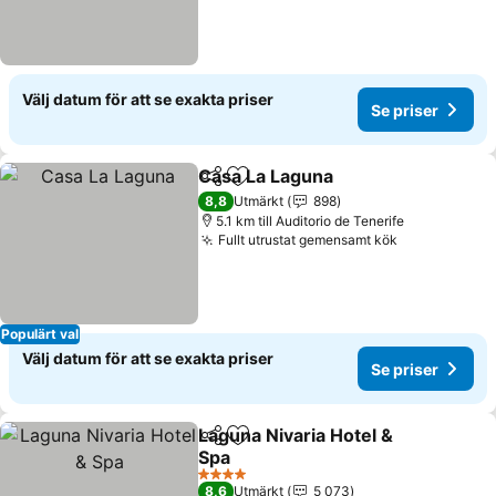
Välj datum för att se exakta priser
Se priser
Casa La Laguna
Dela
Lägg till i Mina Favoriter
8,8
Utmärkt
898
5.1 km till Auditorio de Tenerife
Fullt utrustat gemensamt kök
Populärt val
Välj datum för att se exakta priser
Se priser
Laguna Nivaria Hotel &
Dela
Lägg till i Mina Favoriter
Spa
4 Stjärnor
8,6
Utmärkt
5 073