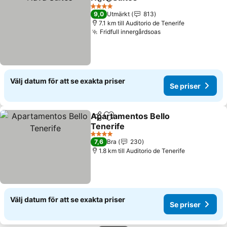
Dela
Lägg till i Mina Favoriter
4 Stjärnor
9,0
Utmärkt
813
7.1 km till Auditorio de Tenerife
Fridfull innergårdsoas
Välj datum för att se exakta priser
Se priser
Apartamentos Bello
Dela
Lägg till i Mina Favoriter
Tenerife
4 Stjärnor
7,6
Bra
230
1.8 km till Auditorio de Tenerife
Välj datum för att se exakta priser
Se priser