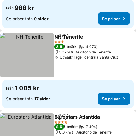
988 kr
Från
Se priser från
9 sidor
Se priser
NH Tenerife
Dela
Lägg till i Mina Favoriter
3 Stjärnor
8,5
Utmärkt
4 070
1.2 km till Auditorio de Tenerife
Utmärkt läge i centrala Santa Cruz
1 005 kr
Från
Se priser från
17 sidor
Se priser
Eurostars Atlántida
Dela
Lägg till i Mina Favoriter
4 Stjärnor
8,5
Utmärkt
7 494
0.6 km till Auditorio de Tenerife