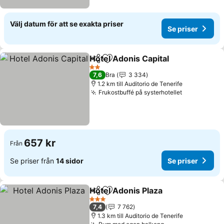
Välj datum för att se exakta priser
Se priser
Hotel Adonis Capital
Dela
Lägg till i Mina Favoriter
2 Stjärnor
7,6
Bra
3 334
1.2 km till Auditorio de Tenerife
Frukostbuffé på systerhotellet
657 kr
Från
Se priser från
14 sidor
Se priser
Hotel Adonis Plaza
Dela
Lägg till i Mina Favoriter
3 Stjärnor
7,4
7 762
1.3 km till Auditorio de Tenerife