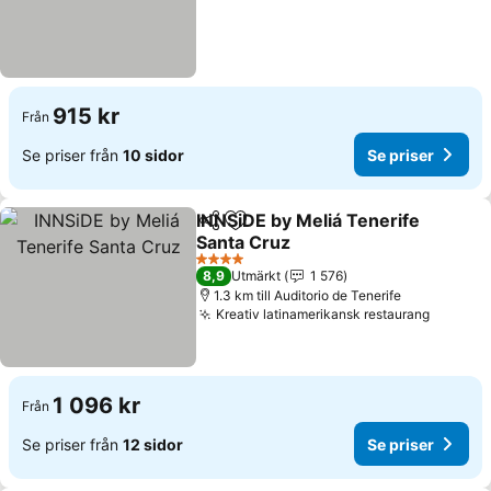
915 kr
Från
Se priser från
10 sidor
Se priser
INNSiDE by Meliá Tenerife
Dela
Lägg till i Mina Favoriter
Santa Cruz
4 Stjärnor
8,9
Utmärkt
1 576
1.3 km till Auditorio de Tenerife
Kreativ latinamerikansk restaurang
1 096 kr
Från
Se priser från
12 sidor
Se priser