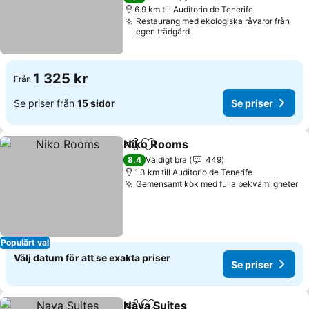
6.9 km till Auditorio de Tenerife
Restaurang med ekologiska råvaror från
egen trädgård
1 325 kr
Från
Se priser från
15 sidor
Se priser
Niko Rooms
Dela
Lägg till i Mina Favoriter
8,4
Väldigt bra
449
1.3 km till Auditorio de Tenerife
Gemensamt kök med fulla bekvämligheter
Populärt val
Välj datum för att se exakta priser
Se priser
Nava Suites