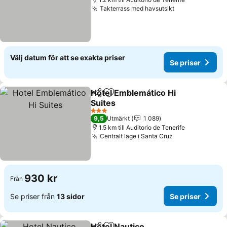
Takterrass med havsutsikt
Välj datum för att se exakta priser
Se priser
Hotel Emblemático Hi
Dela
Lägg till i Mina Favoriter
Suites
3 Stjärnor
9,5
Utmärkt
1 089
1.5 km till Auditorio de Tenerife
Centralt läge i Santa Cruz
930 kr
Från
Se priser från
13 sidor
Se priser
Hotel Nautico