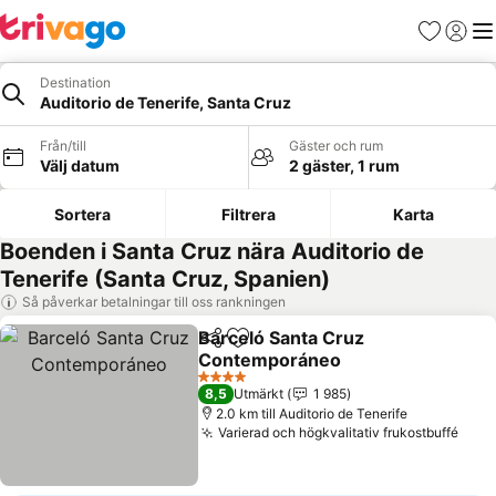
Favoriter
Logga 
Me
Destination
Auditorio de Tenerife, Santa Cruz
Från/till
Gäster och rum
Välj datum
2 gäster, 1 rum
Sortera
Filtrera
Karta
Boenden i Santa Cruz nära Auditorio de
Tenerife (Santa Cruz, Spanien)
Så påverkar betalningar till oss rankningen
Barceló Santa Cruz
Dela
Lägg till i Mina Favoriter
Contemporáneo
4 Stjärnor
8,5
Utmärkt
1 985
2.0 km till Auditorio de Tenerife
Varierad och högkvalitativ frukostbuffé