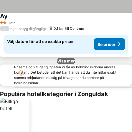
Ay
Hotell
2 Stjärnor
/
0.1 km till Centrum
Inget betyg tillgängligt
Välj datum för att se exakta priser
Se priser
Visa mer
Priserna och tillgängligheten vi får av bokningssidorna ändras
konstant. Det betyder att det kan hända att du inte hittar exakt
samma erbjudande du såg på trivago när du hamnar på
bokningssidan.
Populära hotellkategorier i Zonguldak