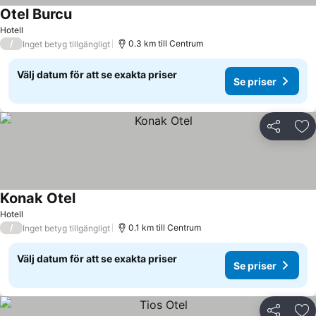
Otel Burcu
Hotell
/
0.3 km till Centrum
Inget betyg tillgängligt
Välj datum för att se exakta priser
Se priser
Dela
Läg
Konak Otel
Hotell
/
0.1 km till Centrum
Inget betyg tillgängligt
Välj datum för att se exakta priser
Se priser