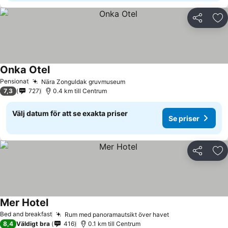
Dela
Läg
Onka Otel
Pensionat
Nära Zonguldak gruvmuseum
7,3
727
0.4 km till Centrum
Välj datum för att se exakta priser
Se priser
Dela
Läg
Mer Hotel
Bed and breakfast
Rum med panoramautsikt över havet
8,4
Väldigt bra
416
0.1 km till Centrum