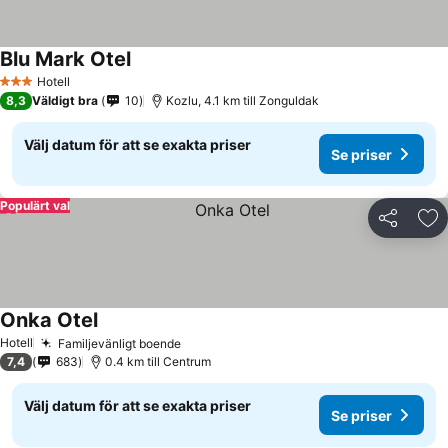
Blu Mark Otel
Hotell
3 Stjärnor
8,3
Väldigt bra
10
Kozlu, 4.1 km till Zonguldak
Välj datum för att se exakta priser
Se priser
Populärt val
Dela
Läg
Onka Otel
Hotell
Familjevänligt boende
7,4
683
0.4 km till Centrum
Välj datum för att se exakta priser
Se priser