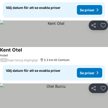
Välj datum för att se exakta priser
Se priser
Dela
Läg
Kent Otel
Hotell
/
0.3 km till Centrum
Inget betyg tillgängligt
Välj datum för att se exakta priser
Se priser
Dela
Läg