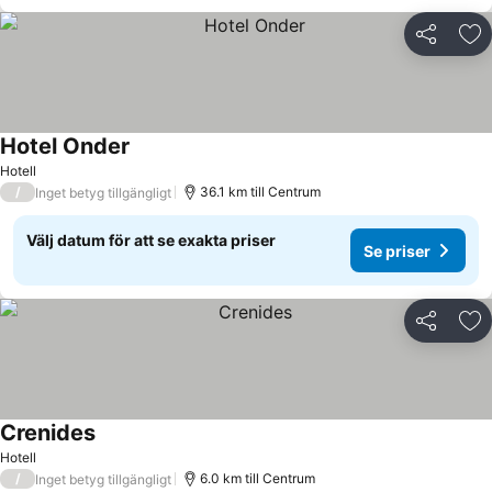
Dela
Läg
Hotel Onder
Hotell
/
36.1 km till Centrum
Inget betyg tillgängligt
Välj datum för att se exakta priser
Se priser
Dela
Läg
Crenides
Hotell
/
6.0 km till Centrum
Inget betyg tillgängligt