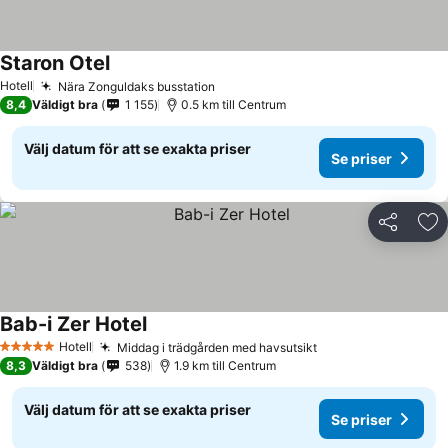
Staron Otel
Hotell
Nära Zonguldaks busstation
8,4
Väldigt bra
1 155
0.5 km till Centrum
Välj datum för att se exakta priser
Se priser
Dela
Läg
Bab-i Zer Hotel
Hotell
Middag i trädgården med havsutsikt
5 Stjärnor
8,3
Väldigt bra
538
1.9 km till Centrum
Välj datum för att se exakta priser
Se priser