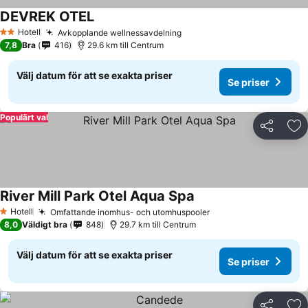
DEVREK OTEL
Hotell
Avkopplande wellnessavdelning
2 Stjärnor
7,8
Bra
416
29.6 km till Centrum
Välj datum för att se exakta priser
Se priser
Populärt val
Dela
Läg
River Mill Park Otel Aqua Spa
Hotell
Omfattande inomhus- och utomhuspooler
1 Stjärnor
8,0
Väldigt bra
848
29.7 km till Centrum
Välj datum för att se exakta priser
Se priser