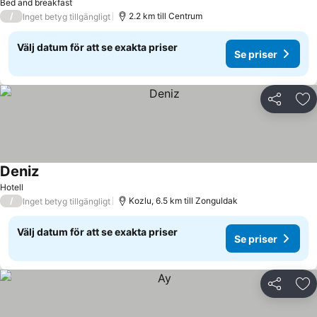
Bed and breakfast
/
2.2 km till Centrum
Inget betyg tillgängligt
Välj datum för att se exakta priser
Se priser
Dela
Läg
Deniz
Hotell
/
Kozlu, 6.5 km till Zonguldak
Inget betyg tillgängligt
Välj datum för att se exakta priser
Se priser
Dela
Läg