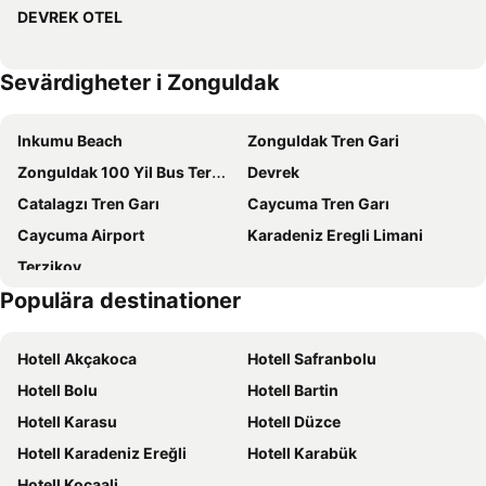
DEVREK OTEL
Sevärdigheter i Zonguldak
Inkumu Beach
Zonguldak Tren Gari
Zonguldak 100 Yil Bus Terminal
Devrek
Catalagzı Tren Garı
Caycuma Tren Garı
Caycuma Airport
Karadeniz Eregli Limani
Terzikoy
Populära destinationer
Hotell Akçakoca
Hotell Safranbolu
Hotell Bolu
Hotell Bartin
Hotell Karasu
Hotell Düzce
Hotell Karadeniz Ereğli
Hotell Karabük
Hotell Kocaali