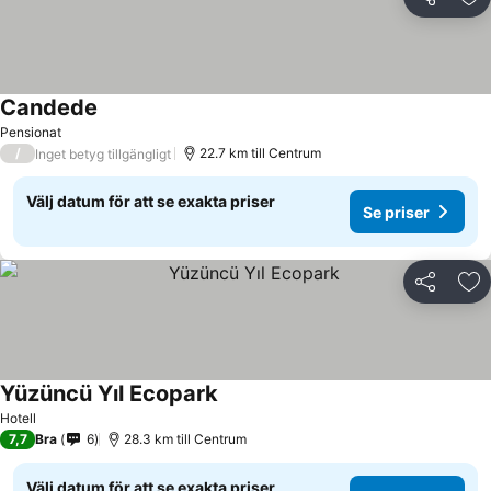
Dela
Läg
Candede
Pensionat
/
22.7 km till Centrum
Inget betyg tillgängligt
Välj datum för att se exakta priser
Se priser
Dela
Läg
Yüzüncü Yıl Ecopark
Hotell
7,7
Bra
6
28.3 km till Centrum
Välj datum för att se exakta priser