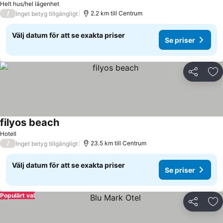
Helt hus/hel lägenhet
/
2.2 km till Centrum
Inget betyg tillgängligt
Välj datum för att se exakta priser
Se priser
Dela
Läg
filyos beach
Hotell
/
23.5 km till Centrum
Inget betyg tillgängligt
Välj datum för att se exakta priser
Se priser
Populärt val
Dela
Läg