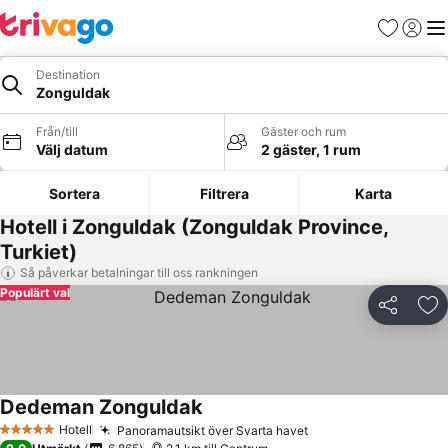
Favoriter
Logga 
Me
Destination
Zonguldak
Från/till
Gäster och rum
Välj datum
2 gäster, 1 rum
Sortera
Filtrera
Karta
Hotell i Zonguldak (Zonguldak Province,
Turkiet)
Så påverkar betalningar till oss rankningen
Populärt val
Dela
Läg
Dedeman Zonguldak
Hotell
Panoramautsikt över Svarta havet
5 Stjärnor