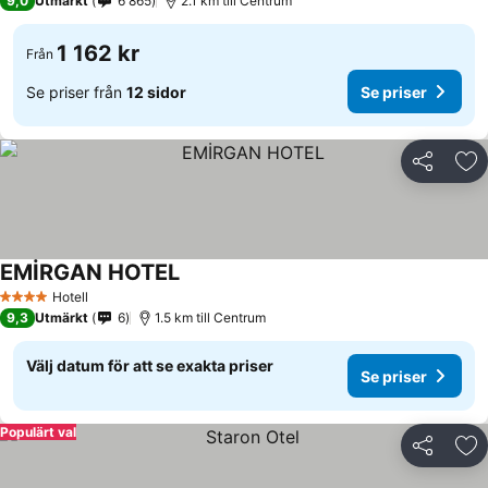
9,0
Utmärkt
6 865
2.1 km till Centrum
1 162 kr
Från
Se priser från
12 sidor
Se priser
Dela
Läg
EMİRGAN HOTEL
Hotell
4 Stjärnor
9,3
Utmärkt
6
1.5 km till Centrum
Välj datum för att se exakta priser
Se priser
Populärt val
Dela
Läg