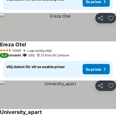
Se priser
Dela
Läg
Ereza Otel
Hotell
Lugn lantlig miljö
4 Stjärnor
9,0
Utmärkt
395
31.8 km till Centrum
Välj datum för att se exakta priser
Se priser
Dela
Läg
University_apart