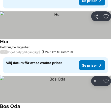
Se priser
Dela
Läg
Hur
Helt hus/hel lägenhet
/
24.6 km till Centrum
Inget betyg tillgängligt
Välj datum för att se exakta priser
Se priser
Dela
Läg
Bos Oda