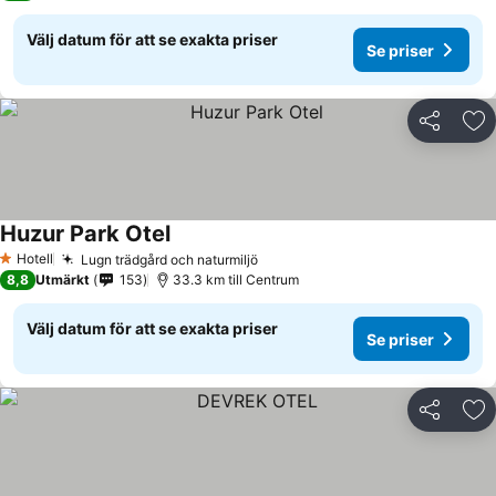
Välj datum för att se exakta priser
Se priser
Dela
Läg
Huzur Park Otel
Hotell
Lugn trädgård och naturmiljö
1 Stjärnor
8,8
Utmärkt
153
33.3 km till Centrum
Välj datum för att se exakta priser
Se priser
Dela
Läg