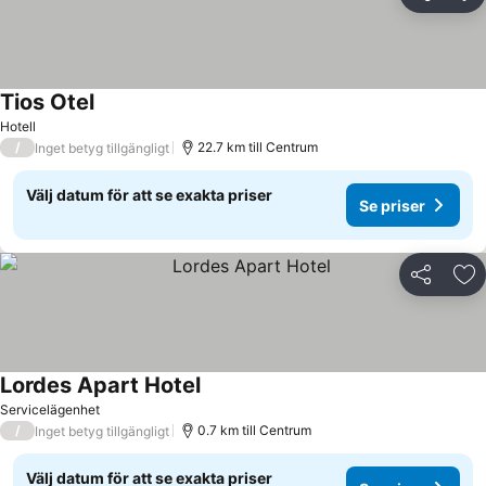
Dela
Läg
Tios Otel
Hotell
/
22.7 km till Centrum
Inget betyg tillgängligt
Välj datum för att se exakta priser
Se priser
Dela
Läg
Lordes Apart Hotel
Servicelägenhet
/
0.7 km till Centrum
Inget betyg tillgängligt
Välj datum för att se exakta priser