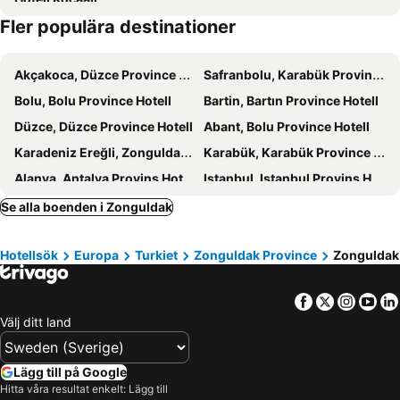
Fler populära destinationer
Akçakoca, Düzce Province Hotell
Safranbolu, Karabük Province Hotell
Bolu, Bolu Province Hotell
Bartin, Bartın Province Hotell
Düzce, Düzce Province Hotell
Abant, Bolu Province Hotell
Karadeniz Ereğli, Zonguldak Province Hotell
Karabük, Karabük Province Hotell
Alanya, Antalya Provins Hotell
Istanbul, Istanbul Provins Hotell
Antalya, Antalya Provins Hotell
Side, Antalya Provins Hotell
Se alla boenden i Zonguldak
Belek, Antalya Provins Hotell
Lara, Antalya Provins Hotell
Hotellsök
Europa
Turkiet
Zonguldak Province
Zonguldak
Avsallar, Antalya Provins Hotell
Manavgat, Antalya Provins Hotell
Serik, Antalya Provins Hotell
Facebook
Twitter
Insta
Yo
Välj ditt land
Lägg till på Google
Hitta våra resultat enkelt: Lägg till