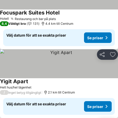
Focuspark Suites Hotel
Hotell
Restaurang och bar på plats
8,4
Väldigt bra
131
4.4 km till Centrum
Välj datum för att se exakta priser
Se priser
Dela
Läg
Yigit Apart
Helt hus/hel lägenhet
/
2.1 km till Centrum
Inget betyg tillgängligt
Välj datum för att se exakta priser
Se priser