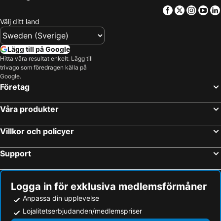
Facebook
Twitter
Insta
Yo
Välj ditt land
Lägg till på Google
Hitta våra resultat enkelt: Lägg till
trivago som föredragen källa på
Google.
Företag
Våra produkter
Villkor och policyer
Support
Logga in för exklusiva medlemsförmåner
Anpassa din upplevelse
Lojalitetserbjudanden/medlemspriser