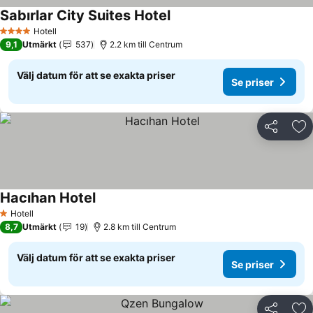
Sabırlar City Suites Hotel
Hotell
4 Stjärnor
9,1
Utmärkt
537
2.2 km till Centrum
Välj datum för att se exakta priser
Se priser
Dela
Läg
Hacıhan Hotel
Hotell
1 Stjärnor
8,7
Utmärkt
19
2.8 km till Centrum
Välj datum för att se exakta priser
Se priser