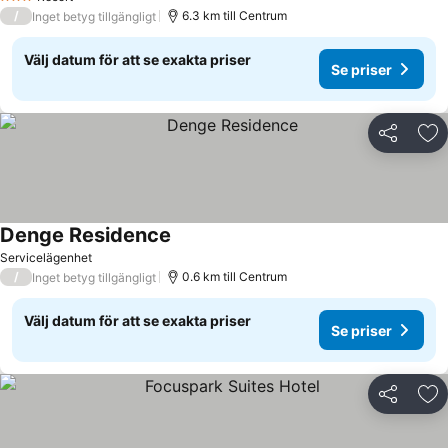
3 Stjärnor
/
6.3 km till Centrum
Inget betyg tillgängligt
Välj datum för att se exakta priser
Se priser
Dela
Läg
Denge Residence
Servicelägenhet
/
0.6 km till Centrum
Inget betyg tillgängligt
Välj datum för att se exakta priser
Se priser
Dela
Läg