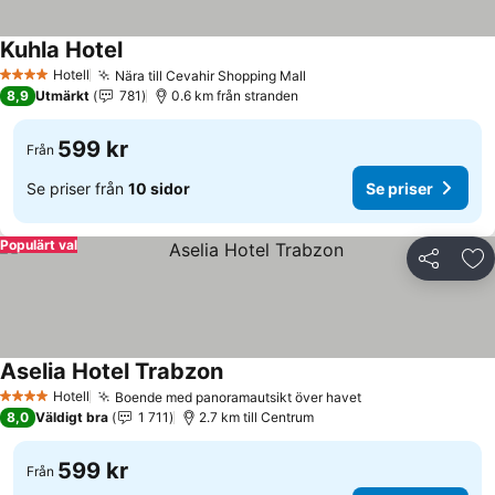
Kuhla Hotel
Hotell
Nära till Cevahir Shopping Mall
4 Stjärnor
8,9
Utmärkt
781
0.6 km från stranden
599 kr
Från
Se priser från
10 sidor
Se priser
Populärt val
Dela
Läg
Aselia Hotel Trabzon
Hotell
Boende med panoramautsikt över havet
4 Stjärnor
8,0
Väldigt bra
1 711
2.7 km till Centrum
599 kr
Från