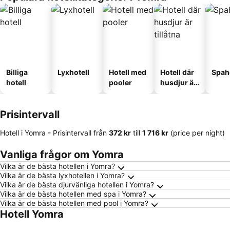
Billiga
Lyxhotell
Hotell med
Hotell där
Spah
hotell
pooler
husdjur är
tillåtna
Prisintervall
Hotell i Yomra -
Prisintervall
från
‎372 kr
till
‎1 716 kr
(price per night)
Vanliga frågor om Yomra
Vilka är de bästa hotellen i Yomra?
Vilka är de bästa lyxhotellen i Yomra?
Vilka är de bästa djurvänliga hotellen i Yomra?
Vilka är de bästa hotellen med spa i Yomra?
Vilka är de bästa hotellen med pool i Yomra?
Hotell Yomra