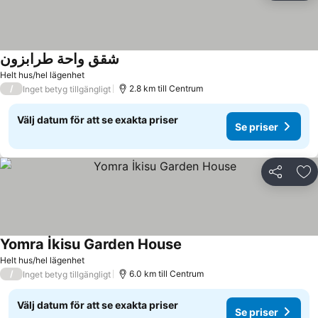
شقق واحة طرابزون
Helt hus/hel lägenhet
/
2.8 km till Centrum
Inget betyg tillgängligt
Välj datum för att se exakta priser
Se priser
Dela
Läg
Yomra İkisu Garden House
Helt hus/hel lägenhet
/
6.0 km till Centrum
Inget betyg tillgängligt
Välj datum för att se exakta priser
Se priser