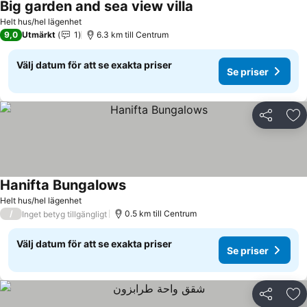
Big garden and sea view villa
Helt hus/hel lägenhet
9,0
Utmärkt
1
6.3 km till Centrum
Välj datum för att se exakta priser
Se priser
Dela
Läg
Hanifta Bungalows
Helt hus/hel lägenhet
/
0.5 km till Centrum
Inget betyg tillgängligt
Välj datum för att se exakta priser
Se priser
Dela
Läg