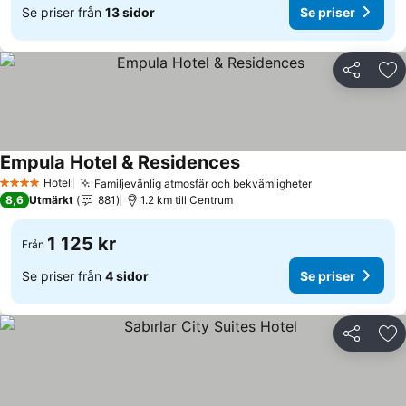
Se priser från
13 sidor
Se priser
Dela
Läg
Empula Hotel & Residences
Hotell
Familjevänlig atmosfär och bekvämligheter
4 Stjärnor
8,6
Utmärkt
881
1.2 km till Centrum
1 125 kr
Från
Se priser från
4 sidor
Se priser
Dela
Läg