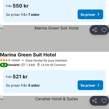
550 kr
Från
Se priser från
7 sidor
Se priser
Dela
Läg
Marina Green Suit Hotel
Hotell
Stora fönster för ljusa interiörer
4 Stjärnor
8,5
Utmärkt
1 446
1.4 km till Centrum
521 kr
Från
Se priser från
5 sidor
Se priser
Dela
Läg