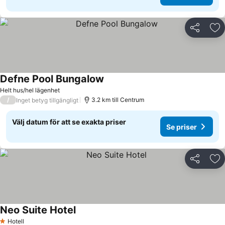
Dela
Läg
Defne Pool Bungalow
Helt hus/hel lägenhet
/
3.2 km till Centrum
Inget betyg tillgängligt
Välj datum för att se exakta priser
Se priser
Dela
Läg
Neo Suite Hotel
Hotell
1 Stjärnor