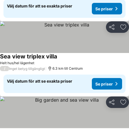
Välj datum för att se exakta priser
Se priser
Dela
Läg
Sea view triplex villa
Helt hus/hel lägenhet
/
6.3 km till Centrum
Inget betyg tillgängligt
Välj datum för att se exakta priser
Se priser
Dela
Läg