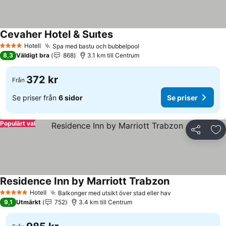
Cevaher Hotel & Suıtes
Hotell
Spa med bastu och bubbelpool
4 Stjärnor
8,3
Väldigt bra
868
3.1 km till Centrum
372 kr
Från
Se priser från
6 sidor
Se priser
Populärt val
Dela
Läg
Residence Inn by Marriott Trabzon
Hotell
Balkonger med utsikt över stad eller hav
5 Stjärnor
9,1
Utmärkt
752
3.4 km till Centrum