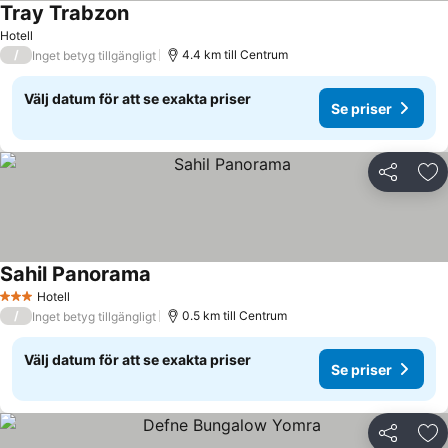
Tray Trabzon
Hotell
/
4.4 km till Centrum
Inget betyg tillgängligt
Välj datum för att se exakta priser
Se priser
Dela
Läg
Sahil Panorama
Hotell
3 Stjärnor
/
0.5 km till Centrum
Inget betyg tillgängligt
Välj datum för att se exakta priser
Se priser
Dela
Läg