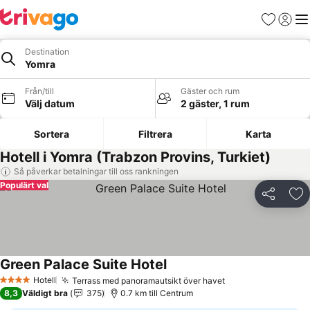
Favoriter
Logga 
Me
Destination
Yomra
Från/till
Gäster och rum
Välj datum
2 gäster, 1 rum
Sortera
Filtrera
Karta
Hotell i Yomra (Trabzon Provins, Turkiet)
Så påverkar betalningar till oss rankningen
Populärt val
Dela
Läg
Green Palace Suite Hotel
Hotell
Terrass med panoramautsikt över havet
4 Stjärnor
8,3
Väldigt bra
375
0.7 km till Centrum