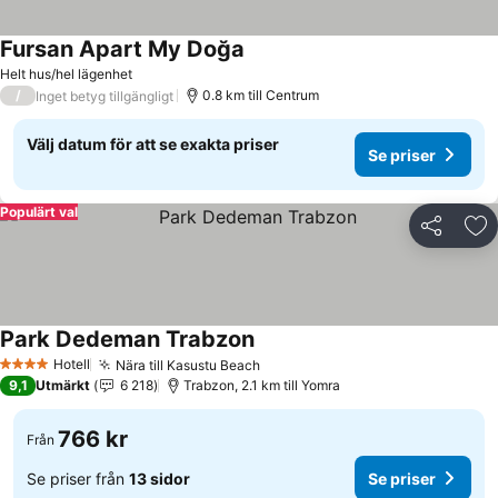
Fursan Apart My Doğa
Helt hus/hel lägenhet
/
0.8 km till Centrum
Inget betyg tillgängligt
Välj datum för att se exakta priser
Se priser
Populärt val
Dela
Läg
Park Dedeman Trabzon
Hotell
Nära till Kasustu Beach
4 Stjärnor
9,1
Utmärkt
6 218
Trabzon, 2.1 km till Yomra
766 kr
Från
Se priser från
13 sidor
Se priser