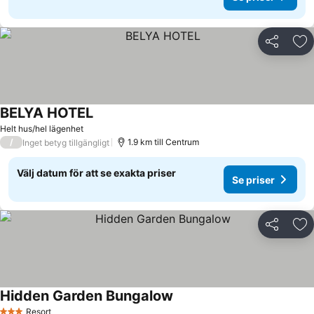
Dela
Läg
BELYA HOTEL
Helt hus/hel lägenhet
/
1.9 km till Centrum
Inget betyg tillgängligt
Välj datum för att se exakta priser
Se priser
Dela
Läg
Hidden Garden Bungalow
Resort