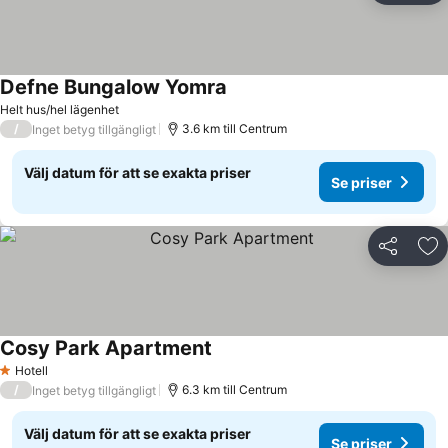
Defne Bungalow Yomra
Helt hus/hel lägenhet
/
3.6 km till Centrum
Inget betyg tillgängligt
Välj datum för att se exakta priser
Se priser
Dela
Läg
Cosy Park Apartment
Hotell
1 Stjärnor
/
6.3 km till Centrum
Inget betyg tillgängligt
Välj datum för att se exakta priser
Se priser