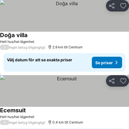
Dela
Läg
Doğa villa
Helt hus/hel lägenhet
/
2.9 km till Centrum
Inget betyg tillgängligt
Välj datum för att se exakta priser
Se priser
Dela
Läg
Ecemsuit
Helt hus/hel lägenhet
/
0.4 km till Centrum
Inget betyg tillgängligt