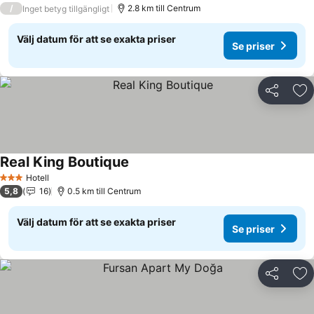
/
2.8 km till Centrum
Inget betyg tillgängligt
Välj datum för att se exakta priser
Se priser
Dela
Läg
Real King Boutique
Hotell
3 Stjärnor
5,8
16
0.5 km till Centrum
Välj datum för att se exakta priser
Se priser
Dela
Läg