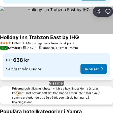
Dela
Läg
Holiday Inn Trabzon East by IHG
Hotell
Mångsidiga matalternativ på plats
4 Stjärnor
8,9
Utmärkt
2 473
Trabzon, 1.8 km till Yomra
638 kr
Från
Se priser från
8 sidor
Se priser
Visa mer
Priserna och tillgängligheten vi får av bokningssidorna ändras
konstant. Det betyder att det kan hända att du inte hittar exakt
samma erbjudande du såg på trivago när du hamnar på
bokningssidan.
Populära hotellkategorier i Yomra