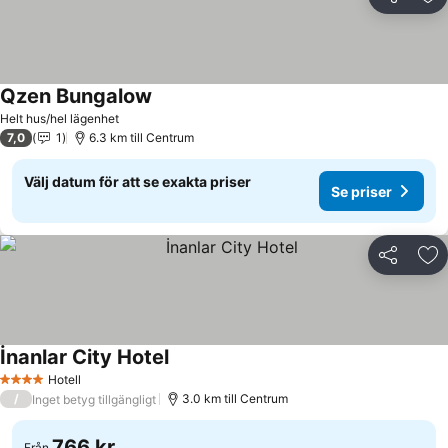
Dela
Läg
Qzen Bungalow
Helt hus/hel lägenhet
7,0
1
6.3 km till Centrum
Välj datum för att se exakta priser
Se priser
Dela
Läg
İnanlar City Hotel
Hotell
4 Stjärnor
/
3.0 km till Centrum
Inget betyg tillgängligt
766 kr
Från