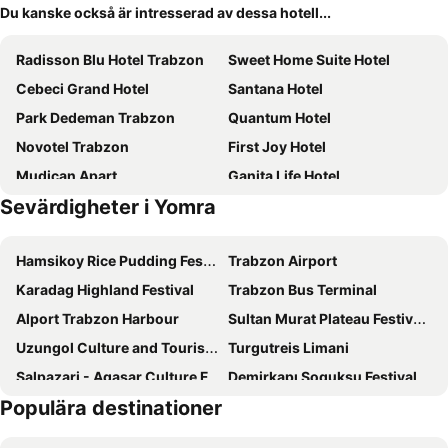
Du kanske också är intresserad av dessa hotell...
Radisson Blu Hotel Trabzon
Sweet Home Suite Hotel
Cebeci Grand Hotel
Santana Hotel
Park Dedeman Trabzon
Quantum Hotel
Novotel Trabzon
First Joy Hotel
Mudican Apart
Ganita Life Hotel
Sevärdigheter i Yomra
London Palas
Tahir Aga Konagi Hotel
Zorlu Grand Hotel Trabzon
Pointbreak Otel
Hamsikoy Rice Pudding Festival
Trabzon Airport
Funda Hotel
Mercure Trabzon Hotel
Karadag Highland Festival
Trabzon Bus Terminal
Life Point Hotel
Yusufhan Suites
Alport Trabzon Harbour
Sultan Murat Plateau Festivals
Green Palace Suite Hotel
Residence Inn by Marriott Trabzon
Uzungol Culture and Tourism Festival
Turgutreis Limani
Holiday Inn Trabzon East by IHG
Real King Suit TRABZON
Salpazari - Agasar Culture Festival
Demirkapı Soguksu Festival
Andalouse Elegante Suite Hotel
White House Hotel
Populära destinationer
Sümela Monastery
Hüseyin Avni Aker Stadium
Trabzon Star Pansiyon
Nur Hotel
Macka Culture, Tourism and Art Festival
Trabzon Fair Center
Feza Otel
TS Park Hotel