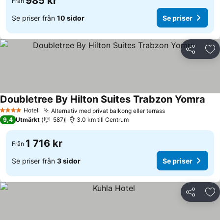
985 kr
Från
Se priser från
10 sidor
Se priser
Dela
Läg
Doubletree By Hilton Suites Trabzon Yomra
Hotell
Alternativ med privat balkong eller terrass
4 Stjärnor
9,4
Utmärkt
587
3.0 km till Centrum
1 716 kr
Från
Se priser från
3 sidor
Se priser
Dela
Läg