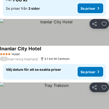
Se priser från
3 sidor
Se priser
Dela
Läg
Inanlar City Hotel
Hotell
4 Stjärnor
/
3.1 km till Centrum
Inget betyg tillgängligt
Välj datum för att se exakta priser
Se priser
Dela
Läg