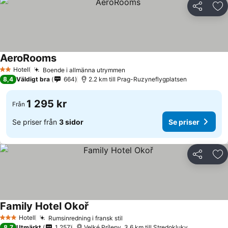
Dela
Läg
AeroRooms
Hotell
Boende i allmänna utrymmen
2 Stjärnor
8,4
Väldigt bra
664
2.2 km till Prag-Ruzyneflygplatsen
1 295 kr
Från
Se priser från
3 sidor
Se priser
Dela
Läg
Family Hotel Okoř
Hotell
Rumsinredning i fransk stil
3 Stjärnor
8,7
Utmärkt
1 257
Velké Prílepy, 3.6 km till Stredokluky