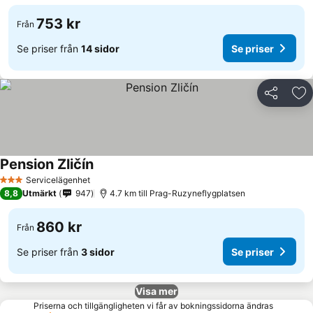
753 kr
Från
Se priser från
14 sidor
Se priser
Dela
Läg
Pension Zličín
Servicelägenhet
3 Stjärnor
8,8
Utmärkt
947
4.7 km till Prag-Ruzyneflygplatsen
860 kr
Från
Se priser från
3 sidor
Se priser
Visa mer
Priserna och tillgängligheten vi får av bokningssidorna ändras