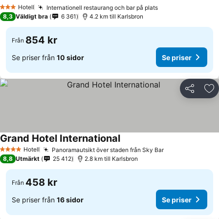
Hotell
Internationell restaurang och bar på plats
3 Stjärnor
8,3
Väldigt bra
6 361
4.2 km till Karlsbron
854 kr
Från
Se priser från
10 sidor
Se priser
Dela
Läg
Grand Hotel International
Hotell
Panoramautsikt över staden från Sky Bar
4 Stjärnor
8,8
Utmärkt
25 412
2.8 km till Karlsbron
458 kr
Från
Se priser från
16 sidor
Se priser