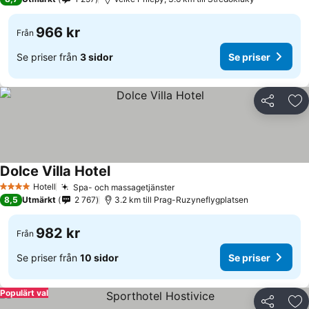
966 kr
Från
Se priser från
3 sidor
Se priser
Dela
Läg
Dolce Villa Hotel
Hotell
Spa- och massagetjänster
4 Stjärnor
8,5
Utmärkt
2 767
3.2 km till Prag-Ruzyneflygplatsen
982 kr
Från
Se priser från
10 sidor
Se priser
Populärt val
Dela
Läg