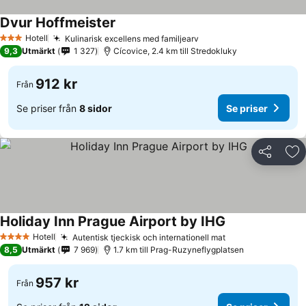
Dvur Hoffmeister
Hotell
Kulinarisk excellens med familjearv
3 Stjärnor
9,3
Utmärkt
1 327
Cícovice, 2.4 km till Stredokluky
912 kr
Från
Se priser från
8 sidor
Se priser
Dela
Läg
Holiday Inn Prague Airport by IHG
Hotell
Autentisk tjeckisk och internationell mat
4 Stjärnor
8,5
Utmärkt
7 969
1.7 km till Prag-Ruzyneflygplatsen
957 kr
Från