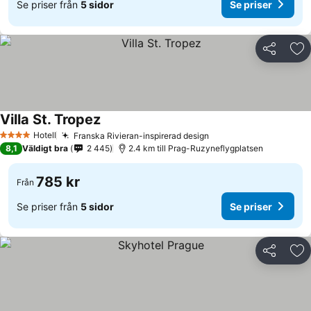
Se priser från
5 sidor
Se priser
Dela
Läg
Villa St. Tropez
Hotell
Franska Rivieran-inspirerad design
4 Stjärnor
8,1
Väldigt bra
2 445
2.4 km till Prag-Ruzyneflygplatsen
785 kr
Från
Se priser från
5 sidor
Se priser
Dela
Läg