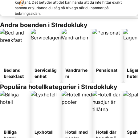
konstant. Det betyder att det kan hända att du inte hittar exakt
samma erbjudande du såg på trivago när du hamnar på
bokningssidan.
Andra boenden i Stredokluky
Bed and
Serviceläg
Vandrarhe
Pensionat
Läge
breakfast
enhet
m
hotel
Populära hotellkategorier i Stredokluky
Billiga
Lyxhotell
Hotell med
Hotell där
Spah