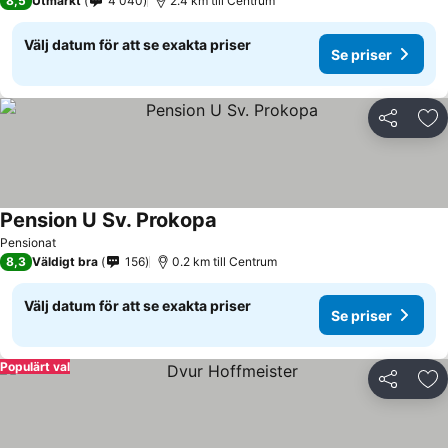
8,5
Utmärkt
4 040
2.4 km till Centrum
Välj datum för att se exakta priser
Se priser
Dela
Läg
Pension U Sv. Prokopa
Pensionat
8,3
Väldigt bra
156
0.2 km till Centrum
Välj datum för att se exakta priser
Se priser
Populärt val
Dela
Läg