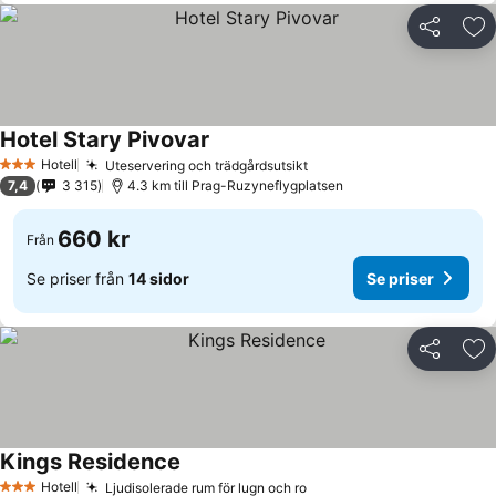
Dela
Läg
Hotel Stary Pivovar
Hotell
Uteservering och trädgårdsutsikt
3 Stjärnor
7,4
3 315
4.3 km till Prag-Ruzyneflygplatsen
660 kr
Från
Se priser från
14 sidor
Se priser
Dela
Läg
Kings Residence
Hotell
Ljudisolerade rum för lugn och ro
3 Stjärnor