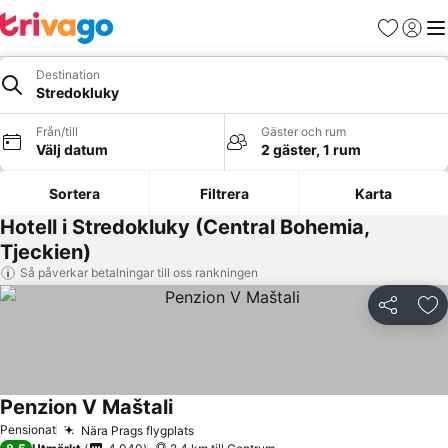
Favoriter
Logga 
Me
Destination
Stredokluky
Från/till
Gäster och rum
Välj datum
2 gäster, 1 rum
Sortera
Filtrera
Karta
Hotell i Stredokluky (Central Bohemia,
Tjeckien)
Så påverkar betalningar till oss rankningen
Dela
Läg
Penzion V Maštali
Pensionat
Nära Prags flygplats