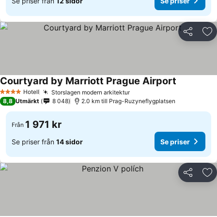
Se priser från
12 sidor
Se priser
Dela
Läg
Courtyard by Marriott Prague Airport
Hotell
Storslagen modern arkitektur
4 Stjärnor
8,8
Utmärkt
8 048
2.0 km till Prag-Ruzyneflygplatsen
1 971 kr
Från
Se priser från
14 sidor
Se priser
Dela
Läg