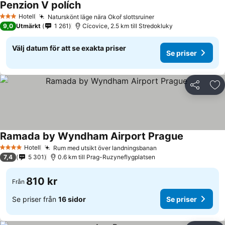
Penzion V polích
Hotell
Naturskönt läge nära Okoř slottsruiner
3 Stjärnor
9,0
Utmärkt
1 261
Cícovice, 2.5 km till Stredokluky
Välj datum för att se exakta priser
Se priser
Dela
Läg
Ramada by Wyndham Airport Prague
Hotell
Rum med utsikt över landningsbanan
4 Stjärnor
7,4
5 301
0.6 km till Prag-Ruzyneflygplatsen
810 kr
Från
Se priser från
16 sidor
Se priser