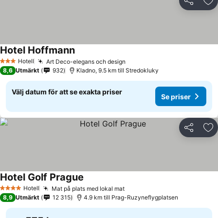
Dela
Läg
Hotel Hoffmann
Hotell
Art Deco-elegans och design
3 Stjärnor
8,6
Utmärkt
932
Kladno, 9.5 km till Stredokluky
Välj datum för att se exakta priser
Se priser
Dela
Läg
Hotel Golf Prague
Hotell
Mat på plats med lokal mat
4 Stjärnor
8,9
Utmärkt
12 315
4.9 km till Prag-Ruzyneflygplatsen