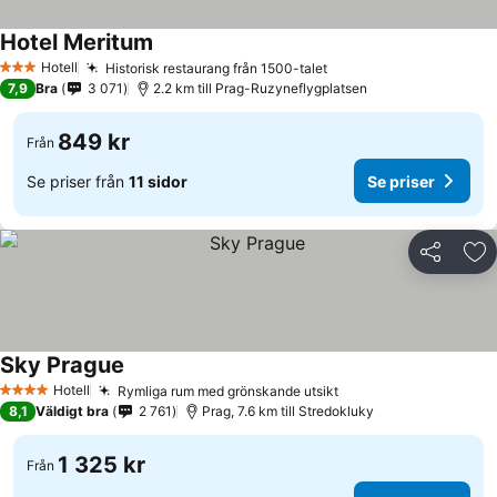
Hotel Meritum
Hotell
Historisk restaurang från 1500-talet
3 Stjärnor
7,9
Bra
3 071
2.2 km till Prag-Ruzyneflygplatsen
849 kr
Från
Se priser från
11 sidor
Se priser
Dela
Läg
Sky Prague
Hotell
Rymliga rum med grönskande utsikt
4 Stjärnor
8,1
Väldigt bra
2 761
Prag, 7.6 km till Stredokluky
1 325 kr
Från