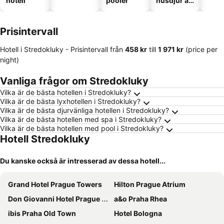
hotell
pooler
husdjur är
tillåtna
Prisintervall
Hotell i Stredokluky -
Prisintervall
från
‎458 kr
till
‎1 971 kr
(price per
night)
Vanliga frågor om Stredokluky
Vilka är de bästa hotellen i Stredokluky?
Vilka är de bästa lyxhotellen i Stredokluky?
Vilka är de bästa djurvänliga hotellen i Stredokluky?
Vilka är de bästa hotellen med spa i Stredokluky?
Vilka är de bästa hotellen med pool i Stredokluky?
Hotell Stredokluky
Du kanske också är intresserad av dessa hotell...
Grand Hotel Prague Towers
Hilton Prague Atrium
Don Giovanni Hotel Prague - Great Hotels of The World
a&o Praha Rhea
ibis Praha Old Town
Hotel Bologna