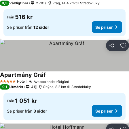
8,3
Väldigt bra
2 781
Prag, 14.4 km till Stredokluky
516 kr
Från
Se priser från
12 sidor
Se priser
Dela
Läg
Apartmány Gráf
Hotell
Avkopplande trädgård
5 Stjärnor
9,1
Utmärkt
41
Chýne, 8.2 km till Stredokluky
1 051 kr
Från
Se priser från
3 sidor
Se priser