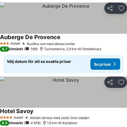
Dela
Läg
Auberge De Provence
Hotell
Rustika rum med stenaccenter
3 Stjärnor
8,7
Utmärkt
199
Tuchomerice, 2.9 km till Stredokluky
Välj datum för att se exakta priser
Se priser
Dela
Läg
Hotel Savoy
Hotell
Allmän terrass med utsikt över staden
4 Stjärnor
9,0
Utmärkt
4 818
1.6 km till Karlsbron