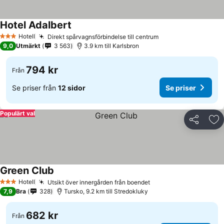
Hotel Adalbert
Hotell
Direkt spårvagnsförbindelse till centrum
3 Stjärnor
9,0
Utmärkt
3 563
3.9 km till Karlsbron
794 kr
Från
Se priser från
12 sidor
Se priser
Populärt val
Dela
Läg
Green Club
Hotell
Utsikt över innergården från boendet
3 Stjärnor
7,9
Bra
328
Tursko, 9.2 km till Stredokluky
682 kr
Från