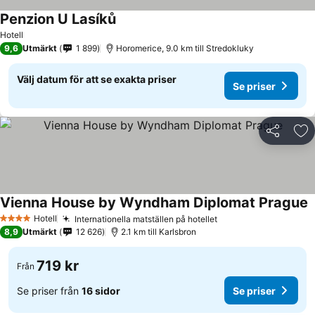
Penzion U Lasíků
Hotell
9,6
Utmärkt
1 899
Horomerice, 9.0 km till Stredokluky
Välj datum för att se exakta priser
Se priser
Dela
Läg
Vienna House by Wyndham Diplomat Prague
Hotell
Internationella matställen på hotellet
4 Stjärnor
8,9
Utmärkt
12 626
2.1 km till Karlsbron
719 kr
Från
Se priser från
16 sidor
Se priser