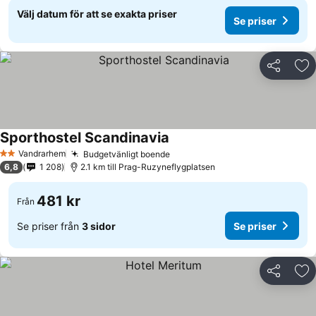
Välj datum för att se exakta priser
Se priser
Dela
Läg
Sporthostel Scandinavia
Vandrarhem
Budgetvänligt boende
2 Stjärnor
6,8
1 208
2.1 km till Prag-Ruzyneflygplatsen
481 kr
Från
Se priser från
3 sidor
Se priser
Dela
Läg