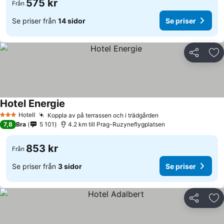
575 kr
Från
Se priser från
14 sidor
Se priser
Dela
Läg
Hotel Energie
Hotell
Koppla av på terrassen och i trädgården
3 Stjärnor
7,8
Bra
5 101
4.2 km till Prag-Ruzyneflygplatsen
853 kr
Från
Se priser från
3 sidor
Se priser
Dela
Läg