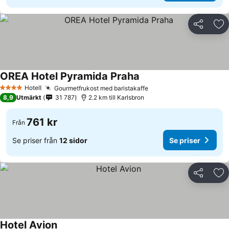
Dela
Läg
OREA Hotel Pyramida Praha
Hotell
Gourmetfrukost med baristakaffe
4 Stjärnor
8,9
Utmärkt
31 787
2.2 km till Karlsbron
761 kr
Från
Se priser från
12 sidor
Se priser
Dela
Läg
Hotel Avion