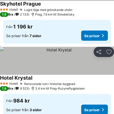
Skyhotel Prague
Hotell
Lugnt läge med grönskande utsikt
3 Stjärnor
7,9
Bra
2 133
Prag, 7.6 km till Stredokluky
1 196 kr
Från
Se priser från
7 sidor
Se priser
Dela
Läg
Hotel Krystal
Hotell
Renoverade rum i historisk byggnad
3 Stjärnor
7,8
Bra
8 523
3.4 km till Prag-Ruzyneflygplatsen
984 kr
Från
Se priser från
3 sidor
Se priser