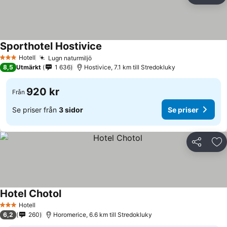
Sporthotel Hostivice
Hotell
Lugn naturmiljö
3 Stjärnor
8,5
Utmärkt
1 636
Hostivice, 7.1 km till Stredokluky
920 kr
Från
Se priser från
3 sidor
Se priser
Dela
Läg
Hotel Chotol
Hotell
3 Stjärnor
6,2
260
Horomerice, 6.6 km till Stredokluky