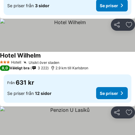
Se priser från
3 sidor
Se priser
Dela
Läg
Hotel Wilhelm
Hotell
Utsikt över staden
3 Stjärnor
8,0
Väldigt bra
3 222
2.9 km till Karlsbron
631 kr
Från
Se priser från
12 sidor
Se priser
Dela
Läg