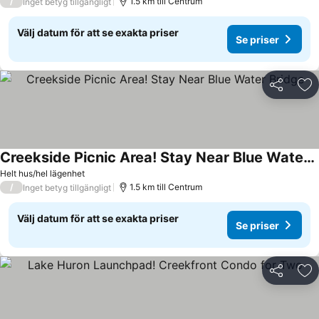
/
1.5 km till Centrum
Inget betyg tillgängligt
Välj datum för att se exakta priser
Se priser
Dela
Läg
Creekside Picnic Area! Stay Near Blue Water Bridge
Helt hus/hel lägenhet
/
1.5 km till Centrum
Inget betyg tillgängligt
Välj datum för att se exakta priser
Se priser
Dela
Läg