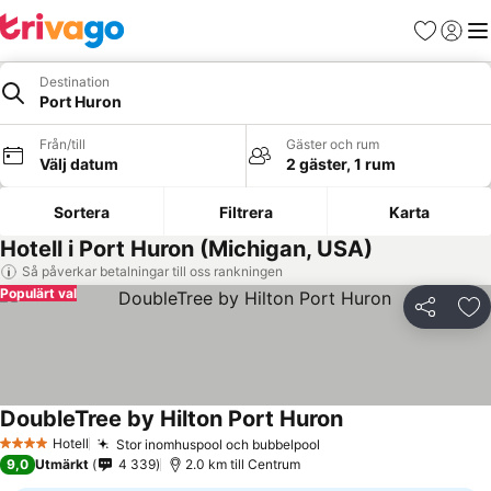
Favoriter
Logga 
Me
Destination
Port Huron
Från/till
Gäster och rum
Välj datum
2 gäster, 1 rum
Sortera
Filtrera
Karta
Hotell i Port Huron (Michigan, USA)
Så påverkar betalningar till oss rankningen
Populärt val
Dela
Läg
DoubleTree by Hilton Port Huron
Hotell
Stor inomhuspool och bubbelpool
4 Stjärnor
9,0
Utmärkt
4 339
2.0 km till Centrum