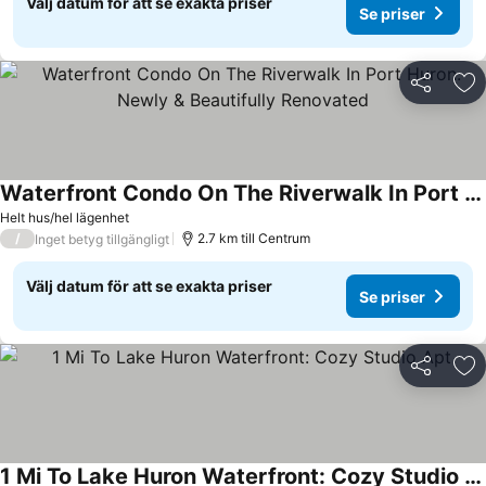
Välj datum för att se exakta priser
Se priser
Dela
Läg
Waterfront Condo On The Riverwalk In Port Huron. Newly & Beautifully Renovated
Helt hus/hel lägenhet
/
2.7 km till Centrum
Inget betyg tillgängligt
Välj datum för att se exakta priser
Se priser
Dela
Läg
1 Mi To Lake Huron Waterfront: Cozy Studio Apt