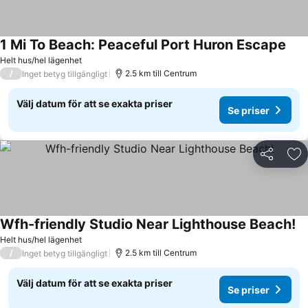
1 Mi To Beach: Peaceful Port Huron Escape
Helt hus/hel lägenhet
/
2.5 km till Centrum
Inget betyg tillgängligt
Välj datum för att se exakta priser
Se priser
Dela
Läg
Wfh-friendly Studio Near Lighthouse Beach!
Helt hus/hel lägenhet
/
2.5 km till Centrum
Inget betyg tillgängligt
Välj datum för att se exakta priser
Se priser