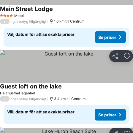
Main Street Lodge
Motell
4 Stjärnor
/
1.6 km till Centrum
Inget betyg tillgängligt
Välj datum för att se exakta priser
Se priser
Dela
Läg
Guest loft on the lake
Helt hus/hel lägenhet
/
3.4 km till Centrum
Inget betyg tillgängligt
Välj datum för att se exakta priser
Se priser