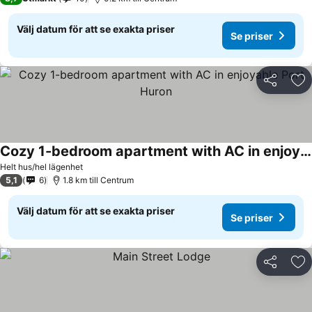
Välj datum för att se exakta priser
Se priser
Dela
Läg
Cozy 1-bedroom apartment with AC in enjoyable Port Huron
Helt hus/hel lägenhet
5,1
6
1.8 km till Centrum
Välj datum för att se exakta priser
Se priser
Dela
Läg