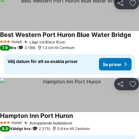
Dela
Läg
Best Western Port Huron Blue Water Bridge
Hotell
Läge vid Black River
3 Stjärnor
7,9
Bra
3 199
1.3 km till Centrum
Välj datum för att se exakta priser
Se priser
Dela
Läg
Hampton Inn Port Huron
Hotell
Avkopplande bubbelpool
3 Stjärnor
8,0
Väldigt bra
2 375
0.9 km till Centrum