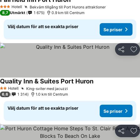
Hotell
Bekväm tillgång till Port Hurons attraktioner
3 Stjärnor
8,7
Utmärkt
1 675
0.9 km till Centrum
Välj datum för att se exakta priser
Se priser
Dela
Läg
Quality Inn & Suites Port Huron
Hotell
King-sviter med jacuzzi
2 Stjärnor
6,6
1 314
1.0 km till Centrum
Välj datum för att se exakta priser
Se priser
Dela
Läg