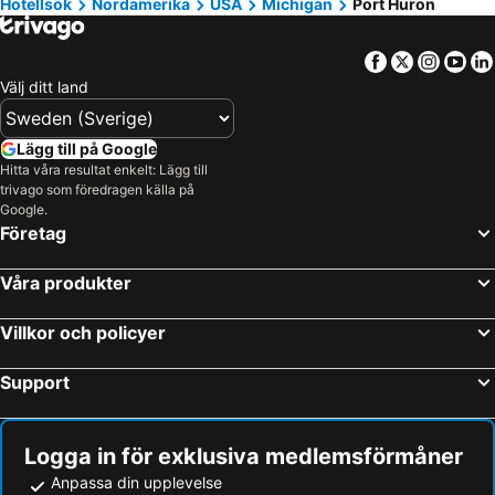
Hotellsök
Nordamerika
USA
Michigan
Port Huron
Midland, Michigan Hotell
Morley, Michigan Hotell
Cadillac, Michigan Hotell
Grayling, Michigan Hotell
Facebook
Twitter
Insta
Yo
New York, New York Hotell
Miami Beach, Florida Hotell
Välj ditt land
Las Vegas, Nevada Hotell
Orlando, Florida Hotell
Miami, Florida Hotell
Los Angeles, Kalifornien Hotell
Lägg till på Google
San Francisco, Kalifornien Hotell
Fort Lauderdale, Florida Hotell
Hitta våra resultat enkelt: Lägg till
trivago som föredragen källa på
Honolulu, Hawaii Hotell
Google.
Företag
Våra produkter
Villkor och policyer
Support
Logga in för exklusiva medlemsförmåner
Anpassa din upplevelse