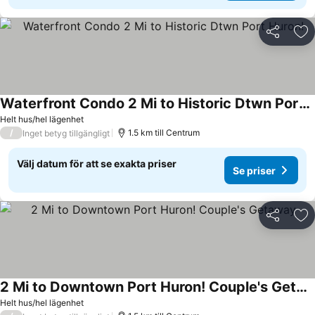
Dela
Läg
Waterfront Condo 2 Mi to Historic Dtwn Port Huron!
Helt hus/hel lägenhet
/
1.5 km till Centrum
Inget betyg tillgängligt
Välj datum för att se exakta priser
Se priser
Dela
Läg
2 Mi to Downtown Port Huron! Couple's Getaway
Helt hus/hel lägenhet