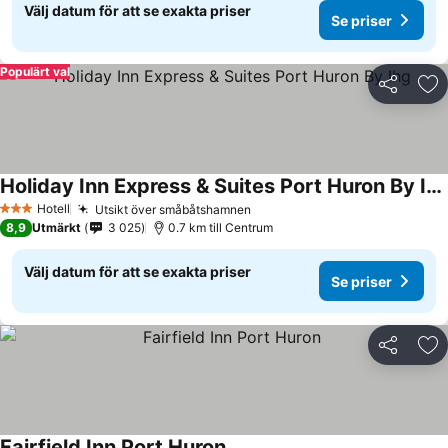
Välj datum för att se exakta priser
Se priser
Populärt val
Dela
Läg
Holiday Inn Express & Suites Port Huron By Ihg
Hotell
Utsikt över småbåtshamnen
3 Stjärnor
8,9
Utmärkt
3 025
0.7 km till Centrum
Välj datum för att se exakta priser
Se priser
Dela
Läg
Fairfield Inn Port Huron