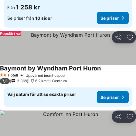
1 258 kr
Från
Se priser från
10 sidor
Se priser
Populärt val
Dela
Läg
Baymont by Wyndham Port Huron
Hotell
Uppvärmd inomhuspool
2 Stjärnor
7,3
3 369
6.2 km till Centrum
Välj datum för att se exakta priser
Se priser
Dela
Läg