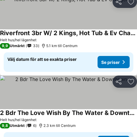
Dela
Läg
Riverfront 3br W/ 2 Kings, Hot Tub & Ev Charger
Helt hus/hel lägenhet
9,9
Utmärkt
33
5.1 km till Centrum
Välj datum för att se exakta priser
Se priser
Dela
Läg
2 Bdr The Love Wish By The Water & Downtown
Helt hus/hel lägenhet
9,8
Utmärkt
6
2.3 km till Centrum