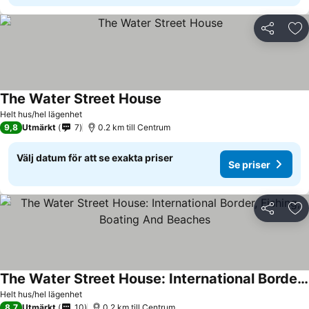
Dela
Läg
The Water Street House
Helt hus/hel lägenhet
9,8
Utmärkt
7
0.2 km till Centrum
Välj datum för att se exakta priser
Se priser
Dela
Läg
The Water Street House: International Border, Fishing, Boating And Beaches
Helt hus/hel lägenhet
8,7
Utmärkt
10
0.2 km till Centrum