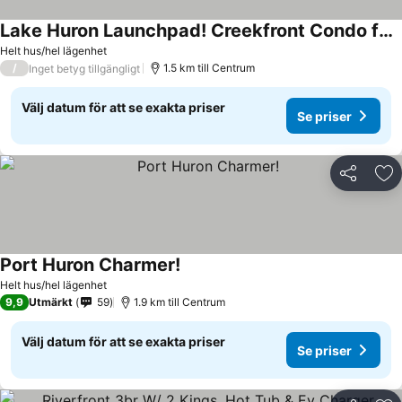
Lake Huron Launchpad! Creekfront Condo for Two
Helt hus/hel lägenhet
/
1.5 km till Centrum
Inget betyg tillgängligt
Välj datum för att se exakta priser
Se priser
Dela
Läg
Port Huron Charmer!
Helt hus/hel lägenhet
9,9
Utmärkt
59
1.9 km till Centrum
Välj datum för att se exakta priser
Se priser