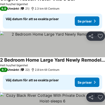
Helt hus/hel lägenhet
9,8
Utmärkt
21
2.3 km till Centrum
Välj datum för att se exakta priser
Se priser
Dela
Läg
2 Bedroom Home Large Yard Newly Remodeled
Helt hus/hel lägenhet
9,7
Utmärkt
22
2.8 km till Centrum
Välj datum för att se exakta priser
Se priser
Dela
Läg