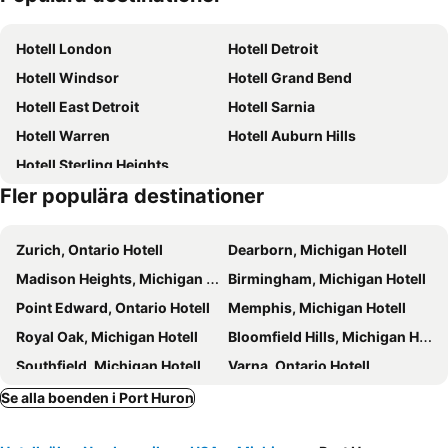
Hotell London
Hotell Detroit
Hotell Windsor
Hotell Grand Bend
Hotell East Detroit
Hotell Sarnia
Hotell Warren
Hotell Auburn Hills
Hotell Sterling Heights
Fler populära destinationer
Zurich, Ontario Hotell
Dearborn, Michigan Hotell
Madison Heights, Michigan Hotell
Birmingham, Michigan Hotell
Point Edward, Ontario Hotell
Memphis, Michigan Hotell
Royal Oak, Michigan Hotell
Bloomfield Hills, Michigan Hotell
Southfield, Michigan Hotell
Varna, Ontario Hotell
Farmington Hills, Michigan Hotell
Melvindale, Michigan Hotell
Se alla boenden i Port Huron
Mount Pleasant, Michigan Hotell
Alma, Michigan Hotell