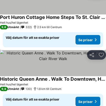
Port Huron Cottage Home Steps To St. Clair River And 4 Blocks To Beach On Lake
Helt hus/hel lägenhet
9,6
Utmärkt
322
2.5 km till Centrum
Välj datum för att se exakta priser
Se priser
Dela
Läg
Historic Queen Anne . Walk To Downtown, Harbor , St Clair River Walk
Helt hus/hel lägenhet
9,8
Utmärkt
130
1.8 km till Centrum
Välj datum för att se exakta priser
Se priser