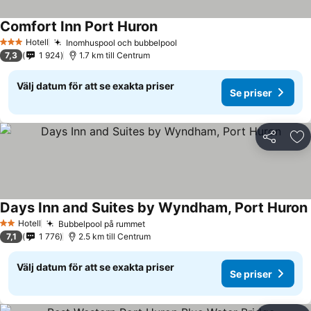
Comfort Inn Port Huron
Hotell
Inomhuspool och bubbelpool
3 Stjärnor
7,3
1 924
1.7 km till Centrum
Välj datum för att se exakta priser
Se priser
Dela
Läg
Days Inn and Suites by Wyndham, Port Huron
Hotell
Bubbelpool på rummet
2 Stjärnor
7,1
1 776
2.5 km till Centrum
Välj datum för att se exakta priser
Se priser