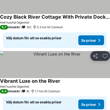
Cozy Black River Cottage With Private Dock And Boat Hoist-sleeps 6
Helt hus/hel lägenhet
9,7
Utmärkt
20
0.3 km till Centrum
Välj datum för att se exakta priser
Se priser
Dela
Läg
Vibrant Luxe on the River
Helt hus/hel lägenhet
9,4
Utmärkt
8
1.7 km till Centrum
Välj datum för att se exakta priser
Se priser