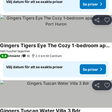
Välj datum för att se exakta priser
Se priser
Dela
Läg
Gingers Tigers Eye The Cozy 1-bedroom apartment in Port Huron
Helt hus/hel lägenhet
9,8
Utmärkt
6
2.3 km till Centrum
Välj datum för att se exakta priser
Se priser
Dela
Läg
Gingers Tuscan Water Villa 3 Bdr