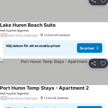
Dela
Läg
Lake Huron Beach Suite
Helt hus/hel lägenhet
/
11.9 km till Centrum
Inget betyg tillgängligt
Välj datum för att se exakta priser
Se priser
Dela
Läg
Port Huron Temp Stays - Apartment 2
Helt hus/hel lägenhet
/
1.5 km till Centrum
Inget betyg tillgängligt