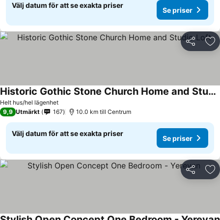
Välj datum för att se exakta priser
Se priser
Dela
Läg
Historic Gothic Stone Church Home and Studio Loft
Helt hus/hel lägenhet
9,9
Utmärkt
167
10.0 km till Centrum
Välj datum för att se exakta priser
Se priser
Dela
Läg
Stylish Open Concept One Bedroom - Yerevan