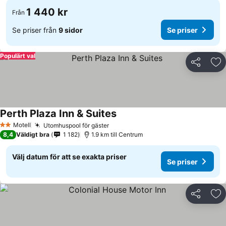
1 440 kr
Från
Se priser från
9 sidor
Se priser
Populärt val
Dela
Läg
Perth Plaza Inn & Suites
Motell
Utomhuspool för gäster
2 Stjärnor
8,4
Väldigt bra
1 182
1.9 km till Centrum
Välj datum för att se exakta priser
Se priser
Dela
Läg