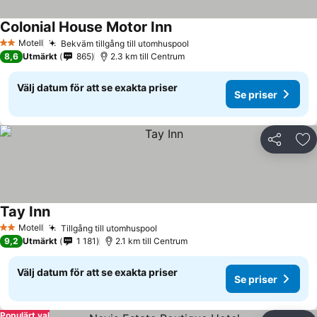
Colonial House Motor Inn
Motell
Bekväm tillgång till utomhuspool
2 Stjärnor
8,6
Utmärkt
865
2.3 km till Centrum
Välj datum för att se exakta priser
Se priser
Dela
Läg
Tay Inn
Motell
Tillgång till utomhuspool
2 Stjärnor
9,2
Utmärkt
1 181
2.1 km till Centrum
Välj datum för att se exakta priser
Se priser
Populärt val