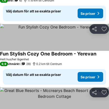
7,6
Bra
6
17.6 km till Centrum
Välj datum för att se exakta priser
Se priser
Dela
Läg
Fun Stylish Cozy One Bedroom - Yerevan
Helt hus/hel lägenhet
9,9
Utmärkt
28
0.2 km till Centrum
Välj datum för att se exakta priser
Se priser
Dela
Läg