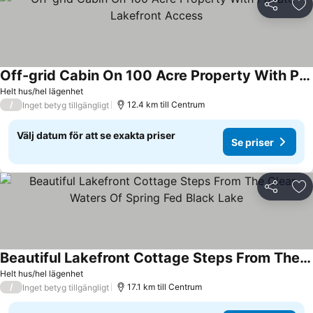
Dela
Läg
Off-grid Cabin On 100 Acre Property With Private Lakefront Access
Helt hus/hel lägenhet
/
12.4 km till Centrum
Inget betyg tillgängligt
Välj datum för att se exakta priser
Se priser
Dela
Läg
Beautiful Lakefront Cottage Steps From The Clear Waters Of Spring Fed Black Lake
Helt hus/hel lägenhet
/
17.1 km till Centrum
Inget betyg tillgängligt