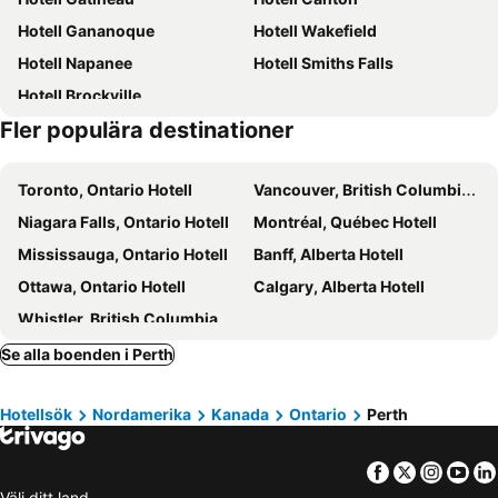
Hotell Gananoque
Hotell Wakefield
Hotell Napanee
Hotell Smiths Falls
Hotell Brockville
Fler populära destinationer
Toronto, Ontario Hotell
Vancouver, British Columbia Hotell
Niagara Falls, Ontario Hotell
Montréal, Québec Hotell
Mississauga, Ontario Hotell
Banff, Alberta Hotell
Ottawa, Ontario Hotell
Calgary, Alberta Hotell
Whistler, British Columbia Hotell
Se alla boenden i Perth
Hotellsök
Nordamerika
Kanada
Ontario
Perth
Facebook
Twitter
Insta
Yo
Välj ditt land