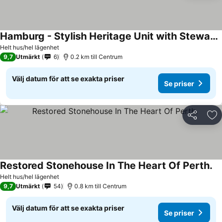
Hamburg - Stylish Heritage Unit with Stewart Park View
Helt hus/hel lägenhet
9,7
Utmärkt
6
0.2 km till Centrum
Välj datum för att se exakta priser
Se priser
Dela
Läg
Restored Stonehouse In The Heart Of Perth.
Helt hus/hel lägenhet
9,7
Utmärkt
54
0.8 km till Centrum
Välj datum för att se exakta priser
Se priser