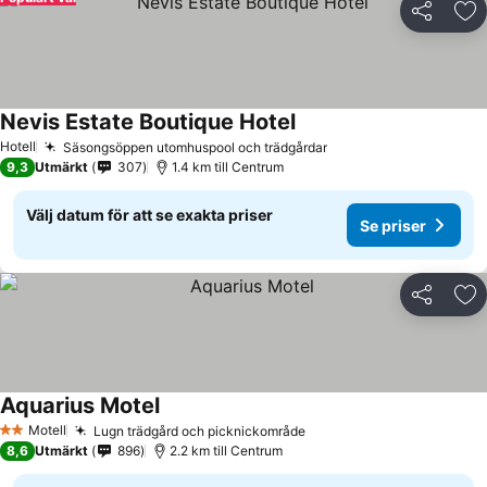
Dela
Läg
Nevis Estate Boutique Hotel
Hotell
Säsongsöppen utomhuspool och trädgårdar
9,3
Utmärkt
307
1.4 km till Centrum
Välj datum för att se exakta priser
Se priser
Dela
Läg
Aquarius Motel
Motell
Lugn trädgård och picknickområde
2 Stjärnor
8,6
Utmärkt
896
2.2 km till Centrum