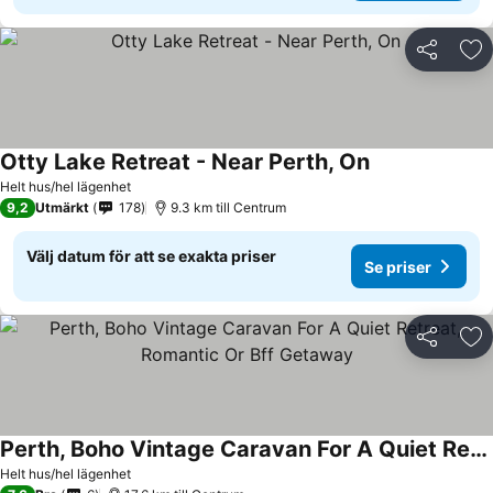
Dela
Läg
Otty Lake Retreat - Near Perth, On
Helt hus/hel lägenhet
9,2
Utmärkt
178
9.3 km till Centrum
Välj datum för att se exakta priser
Se priser
Dela
Läg
Perth, Boho Vintage Caravan For A Quiet Retreat, Romantic Or Bff Getaway
Helt hus/hel lägenhet