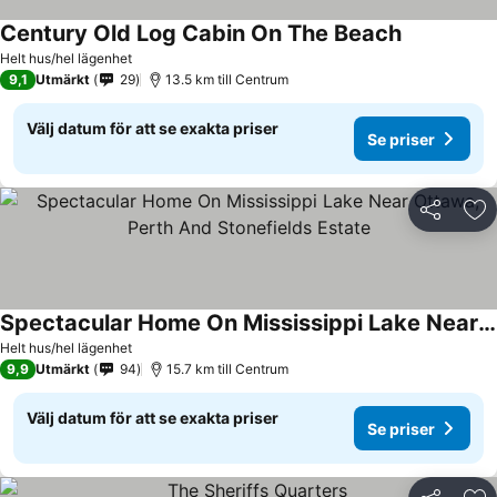
Century Old Log Cabin On The Beach
Helt hus/hel lägenhet
9,1
Utmärkt
29
13.5 km till Centrum
Välj datum för att se exakta priser
Se priser
Dela
Läg
Spectacular Home On Mississippi Lake Near Ottawa, Perth And Stonefields Estate
Helt hus/hel lägenhet
9,9
Utmärkt
94
15.7 km till Centrum
Välj datum för att se exakta priser
Se priser