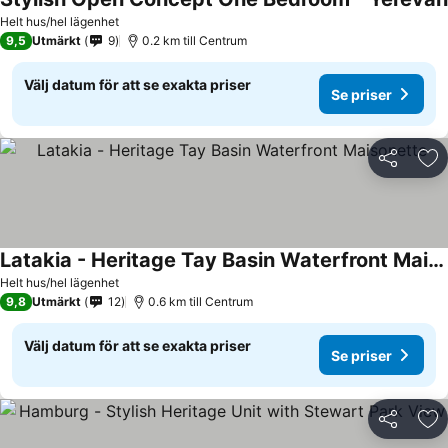
Helt hus/hel lägenhet
9,5
Utmärkt
9
0.2 km till Centrum
Välj datum för att se exakta priser
Se priser
Dela
Läg
Latakia - Heritage Tay Basin Waterfront Maisonette
Helt hus/hel lägenhet
9,8
Utmärkt
12
0.6 km till Centrum
Välj datum för att se exakta priser
Se priser
Dela
Läg