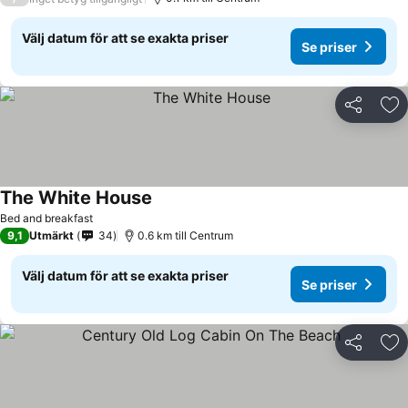
Välj datum för att se exakta priser
Se priser
Dela
Läg
The White House
Bed and breakfast
9,1
Utmärkt
34
0.6 km till Centrum
Välj datum för att se exakta priser
Se priser
Dela
Läg