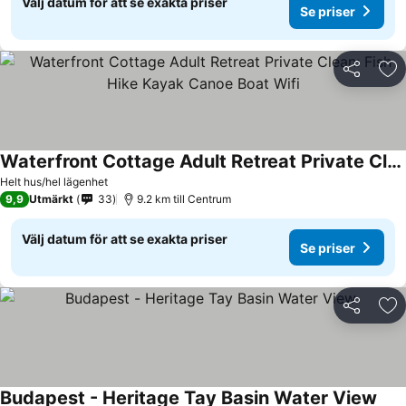
Välj datum för att se exakta priser
Se priser
Dela
Läg
Waterfront Cottage Adult Retreat Private Clean: Fish Hike Kayak Canoe Boat Wifi
Helt hus/hel lägenhet
9,9
Utmärkt
33
9.2 km till Centrum
Välj datum för att se exakta priser
Se priser
Dela
Läg
Budapest - Heritage Tay Basin Water View