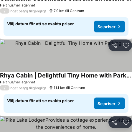
Helt hus/hel lägenhet
/
7.9 km till Centrum
Inget betyg tillgängligt
Välj datum för att se exakta priser
Se priser
Dela
Läg
Rhya Cabin | Delightful Tiny Home with Parking
Helt hus/hel lägenhet
/
11.1 km till Centrum
Inget betyg tillgängligt
Välj datum för att se exakta priser
Se priser
Dela
Läg