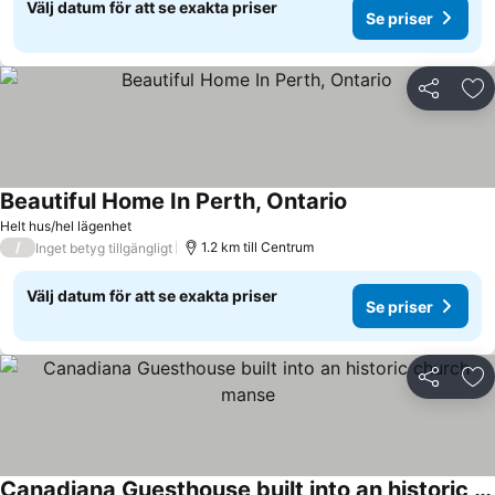
Välj datum för att se exakta priser
Se priser
Dela
Läg
Beautiful Home In Perth, Ontario
Helt hus/hel lägenhet
/
1.2 km till Centrum
Inget betyg tillgängligt
Välj datum för att se exakta priser
Se priser
Dela
Läg
Canadiana Guesthouse built into an historic church manse