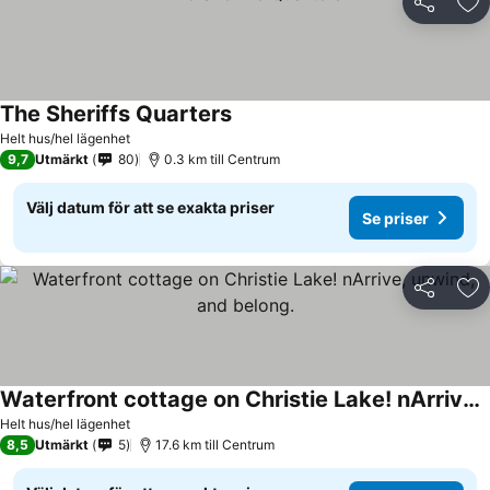
Dela
Läg
The Sheriffs Quarters
Helt hus/hel lägenhet
9,7
Utmärkt
80
0.3 km till Centrum
Välj datum för att se exakta priser
Se priser
Dela
Läg
Waterfront cottage on Christie Lake! nArrive, unwind, and belong.
Helt hus/hel lägenhet
8,5
Utmärkt
5
17.6 km till Centrum