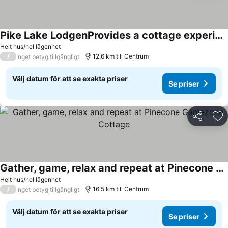
Pike Lake LodgenProvides a cottage experience with all the conveniences of home.
Helt hus/hel lägenhet
/
12.6 km till Centrum
Inget betyg tillgängligt
Välj datum för att se exakta priser
Se priser
Dela
Läg
Gather, game, relax and repeat at Pinecone Gamezone Cottage
Helt hus/hel lägenhet
/
16.5 km till Centrum
Inget betyg tillgängligt
Välj datum för att se exakta priser
Se priser