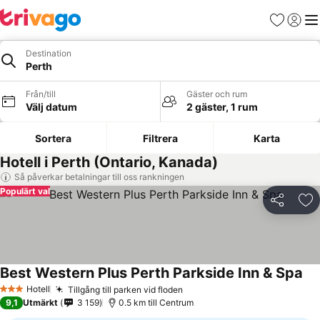
Favoriter
Logga 
Me
Destination
Perth
Från/till
Gäster och rum
Välj datum
2 gäster, 1 rum
Sortera
Filtrera
Karta
Hotell i Perth (Ontario, Kanada)
Så påverkar betalningar till oss rankningen
Populärt val
Dela
Läg
Best Western Plus Perth Parkside Inn & Spa
Hotell
Tillgång till parken vid floden
3 Stjärnor
9,1
Utmärkt
3 159
0.5 km till Centrum