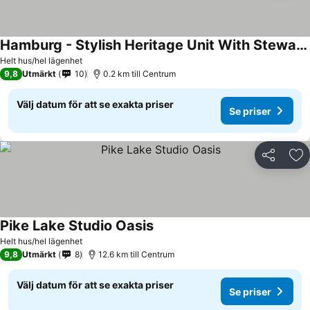
Hamburg - Stylish Heritage Unit With Stewart Park View
Helt hus/hel lägenhet
9,8
Utmärkt
10
0.2 km till Centrum
Välj datum för att se exakta priser
Se priser
Dela
Läg
Pike Lake Studio Oasis
Helt hus/hel lägenhet
9,8
Utmärkt
8
12.6 km till Centrum
Välj datum för att se exakta priser
Se priser