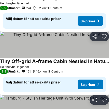
Helt hus/hel lägenhet
9,9
Utmärkt
24
0.2 km till Centrum
Välj datum för att se exakta priser
Se priser
Dela
Läg
Tiny Off-grid A-frame Cabin Nestled In Nature!
Helt hus/hel lägenhet
9,9
Utmärkt
12
16.4 km till Centrum
Välj datum för att se exakta priser
Se priser
Dela
Läg