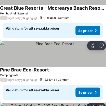
Great Blue Resorts - Mccrearys Beach Resort - Perth - 2 Bedroom Cottage
Helt hus/hel lägenhet
/
13.9 km till Centrum
Inget betyg tillgängligt
Välj datum för att se exakta priser
Se priser
Dela
Läg
Pine Brae Eco-Resort
Campingplats
/
12.6 km till Centrum
Inget betyg tillgängligt
Välj datum för att se exakta priser
Se priser