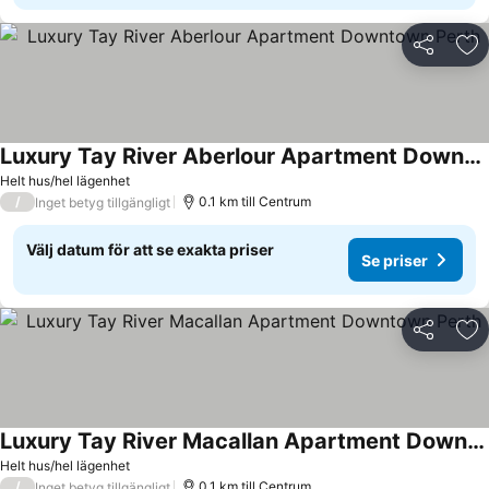
Dela
Läg
Luxury Tay River Aberlour Apartment Downtown Perth
Helt hus/hel lägenhet
/
0.1 km till Centrum
Inget betyg tillgängligt
Välj datum för att se exakta priser
Se priser
Dela
Läg
Luxury Tay River Macallan Apartment Downtown Perth
Helt hus/hel lägenhet
/
0.1 km till Centrum
Inget betyg tillgängligt