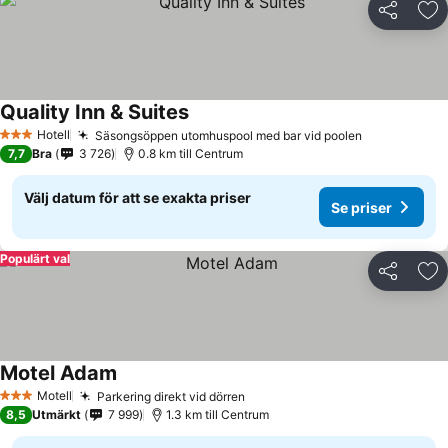
Dela
Läg
Quality Inn & Suites
Se priser
Hotell
Säsongsöppen utomhuspool med bar vid poolen
Se priser
3 Stjärnor
7,7
Bra
3 726
0.8 km till Centrum
Välj datum för att se exakta priser
Se priser
Populärt val
Dela
Läg
Motel Adam
Se priser
Motell
Parkering direkt vid dörren
Se priser
3 Stjärnor
8,5
Utmärkt
7 999
1.3 km till Centrum