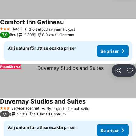
Comfort Inn Gatineau
Se priser
Hotell
Stort utbud av varm frukost
Se priser
3 Stjärnor
7,9
Bra
2 308
0.9 km till Centrum
Välj datum för att se exakta priser
Se priser
Populärt val
Dela
Läg
Duvernay Studios and Suites
Se priser
Servicelägenhet
Rymliga studior och sviter
Se priser
3 Stjärnor
7,2
2 181
5.6 km till Centrum
Välj datum för att se exakta priser
Se priser