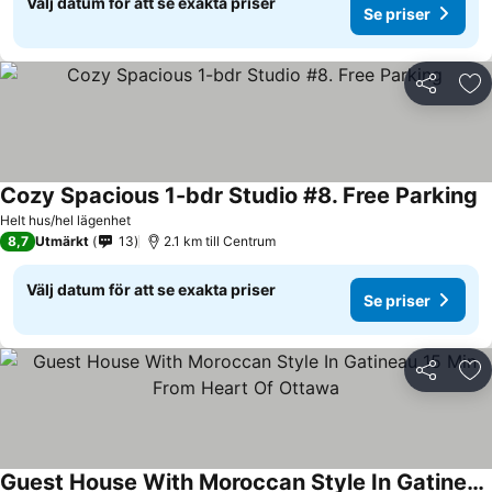
Välj datum för att se exakta priser
Se priser
Dela
Läg
Cozy Spacious 1-bdr Studio #8. Free Parking
S
Helt hus/hel lägenhet
8,7
Utmärkt
13
2.1 km till Centrum
Välj datum för att se exakta priser
Se priser
Dela
Läg
Guest House With Moroccan Style In Gatineau 15 Min From Heart Of Ottawa