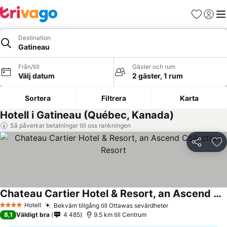
Favoriter
Logga 
Me
Destination
Gatineau
Från/till
Gäster och rum
Välj datum
2 gäster, 1 rum
Sortera
Filtrera
Karta
Hotell i Gatineau (Québec, Kanada)
Så påverkar betalningar till oss rankningen
Dela
Läg
Chateau Cartier Hotel & Resort, an Ascend Collection Resort
Se priser
Hotell
Bekväm tillgång till Ottawas sevärdheter
Se priser
4 Stjärnor
8,1
Väldigt bra
4 485
9.5 km till Centrum