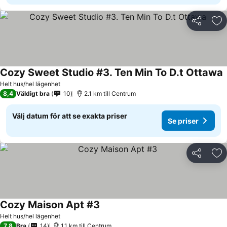
Dela
Läg
Cozy Sweet Studio #3. Ten Min To D.t Ottawa
S
Helt hus/hel lägenhet
8,4
Väldigt bra
10
2.1 km till Centrum
Välj datum för att se exakta priser
Se priser
Dela
Läg
Cozy Maison Apt #3
Se priser
Helt hus/hel lägenhet
7,8
Bra
14
1.1 km till Centrum