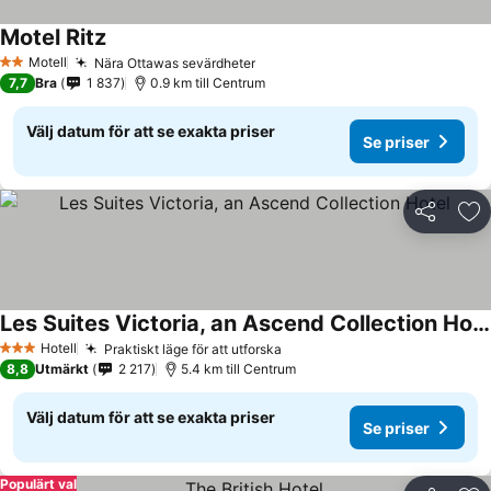
Motel Ritz
Se priser
Motell
Nära Ottawas sevärdheter
Se priser
2 Stjärnor
7,7
Bra
1 837
0.9 km till Centrum
Välj datum för att se exakta priser
Se priser
Dela
Läg
Les Suites Victoria, an Ascend Collection Hotel
Se priser
Hotell
Praktiskt läge för att utforska
Se priser
3 Stjärnor
8,8
Utmärkt
2 217
5.4 km till Centrum
Välj datum för att se exakta priser
Se priser
Populärt val