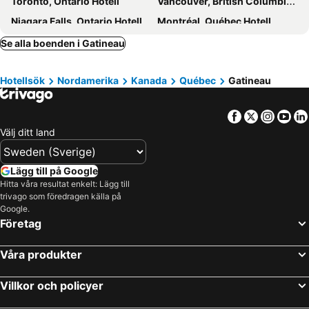
Toronto, Ontario Hotell
Vancouver, British Columbia Hotell
Niagara Falls, Ontario Hotell
Montréal, Québec Hotell
Mississauga, Ontario Hotell
Banff, Alberta Hotell
Se alla boenden i Gatineau
Ottawa, Ontario Hotell
Calgary, Alberta Hotell
Hotellsök
Nordamerika
Kanada
Québec
Gatineau
Whistler, British Columbia Hotell
Facebook
Twitter
Insta
Yo
Välj ditt land
Lägg till på Google
Hitta våra resultat enkelt: Lägg till
trivago som föredragen källa på
Google.
Företag
Våra produkter
Villkor och policyer