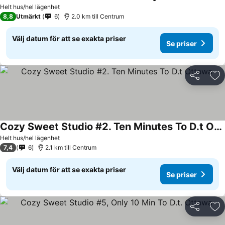
Se priser
Helt hus/hel lägenhet
8,8
Utmärkt
6
2.0 km till Centrum
Välj datum för att se exakta priser
Se priser
Dela
Läg
Cozy Sweet Studio #2. Ten Minutes To D.t Ottawa
Se priser
Helt hus/hel lägenhet
7,4
6
2.1 km till Centrum
Välj datum för att se exakta priser
Se priser
Dela
Läg