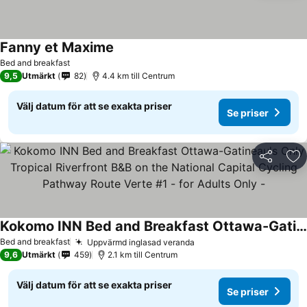
Fanny et Maxime
Se priser
Bed and breakfast
9,5
Utmärkt
82
4.4 km till Centrum
Välj datum för att se exakta priser
Se priser
Dela
Läg
Kokomo INN Bed and Breakfast Ottawa-Gatineau's Only Tropical Riverfront B&B on the National Capital Cycling Pathway Route Verte #1 - for Adults Only -
Se priser
Bed and breakfast
Uppvärmd inglasad veranda
Se priser
9,6
Utmärkt
459
2.1 km till Centrum
Välj datum för att se exakta priser
Se priser