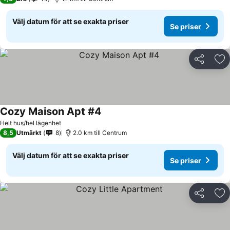
Välj datum för att se exakta priser
Se priser
Dela
Läg
Cozy Maison Apt #4
Se priser
Helt hus/hel lägenhet
8,5
Utmärkt
8
2.0 km till Centrum
Välj datum för att se exakta priser
Se priser
Dela
Läg