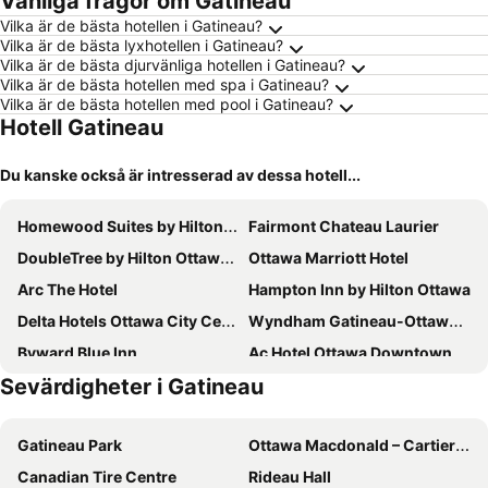
Vanliga frågor om Gatineau
Vilka är de bästa hotellen i Gatineau?
Vilka är de bästa lyxhotellen i Gatineau?
Vilka är de bästa djurvänliga hotellen i Gatineau?
Vilka är de bästa hotellen med spa i Gatineau?
Vilka är de bästa hotellen med pool i Gatineau?
Hotell Gatineau
Du kanske också är intresserad av dessa hotell...
Homewood Suites by Hilton Ottawa Downtown
Fairmont Chateau Laurier
DoubleTree by Hilton Ottawa Downtown
Ottawa Marriott Hotel
Arc The Hotel
Hampton Inn by Hilton Ottawa
Delta Hotels Ottawa City Centre
Wyndham Gatineau-Ottawa & Conference Centre
Byward Blue Inn
Ac Hotel Ottawa Downtown
Sevärdigheter i Gatineau
Lord Elgin Hotel
Sheraton Ottawa Hotel
Ottawa Embassy Hotel & Suites
Chateau Cartier Hotel & Resort, an Ascend Collection Resort
Gatineau Park
Ottawa Macdonald – Cartier International Airport
Four Points by Sheraton Hotel & Conference Centre Gatineau-Ottawa
Holiday Inn Express & Suites Downtown Ottawa East By Ihg
Canadian Tire Centre
Rideau Hall
Courtyard by Marriott Ottawa Downtown
Les Suites Hotel Ottawa