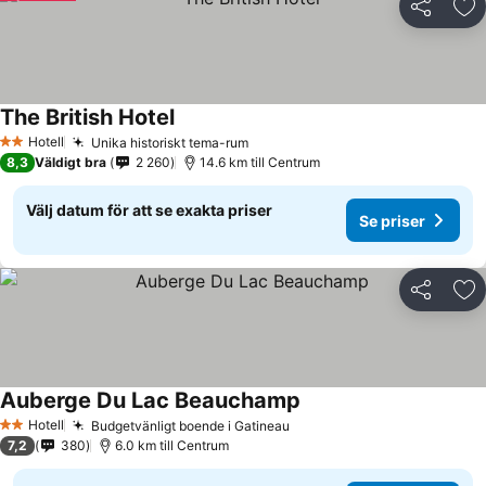
Dela
Läg
The British Hotel
Se priser
Hotell
Unika historiskt tema-rum
Se priser
2 Stjärnor
8,3
Väldigt bra
2 260
14.6 km till Centrum
Välj datum för att se exakta priser
Se priser
Dela
Läg
Auberge Du Lac Beauchamp
Se priser
Hotell
Budgetvänligt boende i Gatineau
Se priser
2 Stjärnor
7,2
380
6.0 km till Centrum