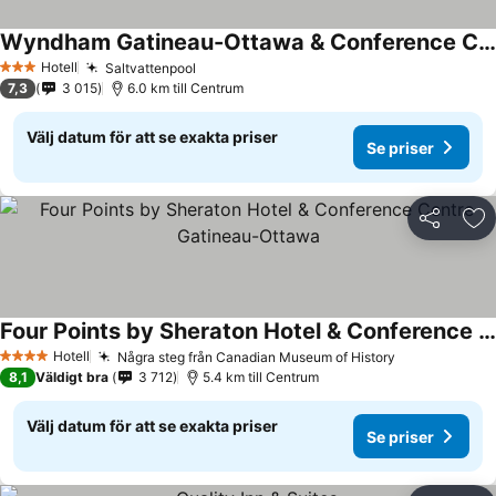
Wyndham Gatineau-Ottawa & Conference Centre
Se priser
Hotell
Saltvattenpool
Se priser
3 Stjärnor
7,3
3 015
6.0 km till Centrum
Välj datum för att se exakta priser
Se priser
Dela
Läg
Four Points by Sheraton Hotel & Conference Centre Gatineau-Ottawa
Se priser
Hotell
Några steg från Canadian Museum of History
Se priser
4 Stjärnor
8,1
Väldigt bra
3 712
5.4 km till Centrum
Välj datum för att se exakta priser
Se priser