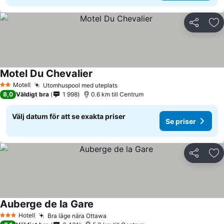
Dela
Läg
Motel Du Chevalier
Se priser
Motell
Utomhuspool med uteplats
Se priser
2 Stjärnor
8,0
Väldigt bra
1 998
0.6 km till Centrum
Välj datum för att se exakta priser
Se priser
Dela
Läg
Auberge de la Gare
Se priser
Hotell
Bra läge nära Ottawa
Se priser
3 Stjärnor