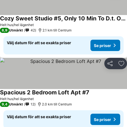
Cozy Sweet Studio #5, Only 10 Min To D.t. Ottawa
Se priser
Helt hus/hel lägenhet
8,9
Utmärkt
42
2.1 km till Centrum
Välj datum för att se exakta priser
Se priser
Dela
Läg
Spacious 2 Bedroom Loft Apt #7
Se priser
Helt hus/hel lägenhet
9,4
Utmärkt
12
2.0 km till Centrum
Välj datum för att se exakta priser
Se priser