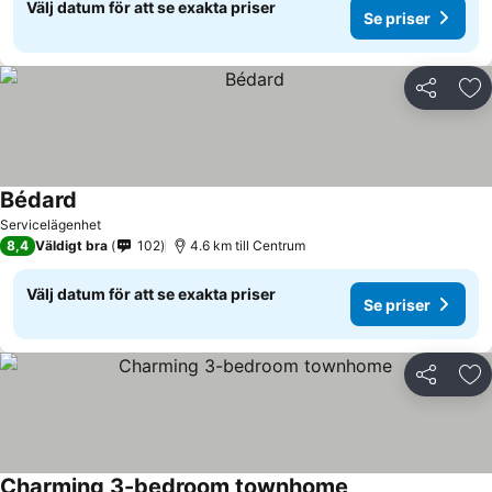
Välj datum för att se exakta priser
Se priser
Dela
Läg
Bédard
Se priser
Servicelägenhet
8,4
Väldigt bra
102
4.6 km till Centrum
Välj datum för att se exakta priser
Se priser
Dela
Läg
Charming 3-bedroom townhome