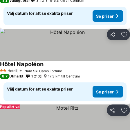
8,1
Väldigt bra
3 431
5.3 km till Centrum
Välj datum för att se exakta priser
Se priser
Dela
Läg
Hôtel Napoléon
Se priser
Hotell
Nära Ski Camp Fortune
Se priser
2 Stjärnor
8,7
Utmärkt
1 210
17.3 km till Centrum
Välj datum för att se exakta priser
Se priser
Populärt val
Dela
Läg