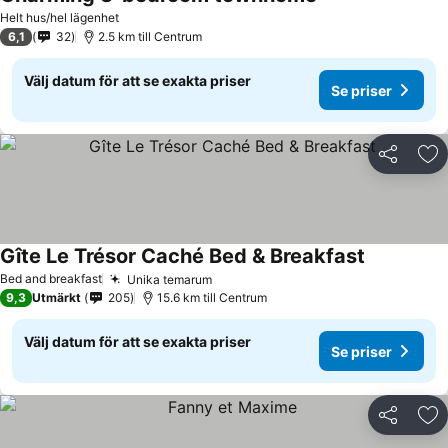
Se priser
Helt hus/hel lägenhet
6,1
32
2.5 km till Centrum
Välj datum för att se exakta priser
Se priser
Dela
Läg
Gîte Le Trésor Caché Bed & Breakfast
Se priser
Bed and breakfast
Unika temarum
Se priser
9,3
Utmärkt
205
15.6 km till Centrum
Välj datum för att se exakta priser
Se priser
Dela
Läg