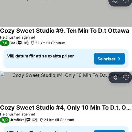
Dela
Läg
Cozy Sweet Studio #9. Ten Min To D.t Ottawa
S
Helt hus/hel lägenhet
7,6
Bra
18
2.1 km till Centrum
Välj datum för att se exakta priser
Se priser
Dela
Läg
Cozy Sweet Studio #4, Only 10 Min To D.t. Ottawa
Se priser
Helt hus/hel lägenhet
9,0
Utmärkt
62
2.1 km till Centrum