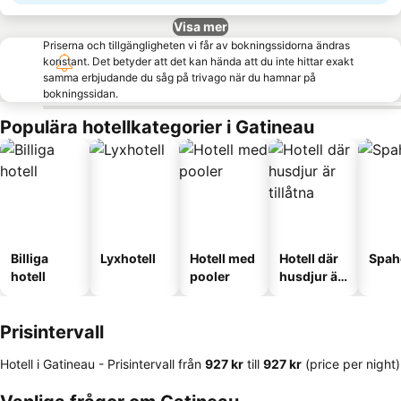
Visa mer
Priserna och tillgängligheten vi får av bokningssidorna ändras
konstant. Det betyder att det kan hända att du inte hittar exakt
samma erbjudande du såg på trivago när du hamnar på
bokningssidan.
Populära hotellkategorier i Gatineau
Billiga
Lyxhotell
Hotell med
Hotell där
Spah
hotell
pooler
husdjur är
tillåtna
Prisintervall
Hotell i Gatineau -
Prisintervall
från
‎927 kr
till
‎927 kr
(price per night)