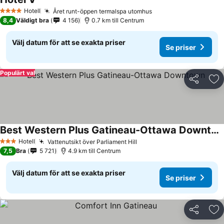
Se priser
Hotell
Året runt-öppen termalspa utomhus
Se priser
4 Stjärnor
8,4
Väldigt bra
4 156
0.7 km till Centrum
Välj datum för att se exakta priser
Se priser
Populärt val
Dela
Läg
Best Western Plus Gatineau-Ottawa Downtown
Se priser
Hotell
Vattenutsikt över Parliament Hill
Se priser
3 Stjärnor
7,5
Bra
5 721
4.9 km till Centrum
Välj datum för att se exakta priser
Se priser
Dela
Läg