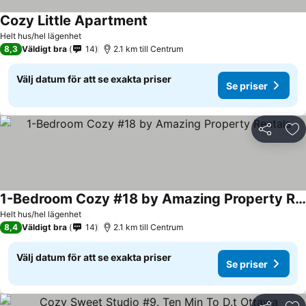
Cozy Little Apartment
Se priser
Helt hus/hel lägenhet
8,3
Väldigt bra
14
2.1 km till Centrum
Välj datum för att se exakta priser
Se priser
Dela
Läg
1-Bedroom Cozy #18 by Amazing Property Rentals
Se priser
Helt hus/hel lägenhet
8,4
Väldigt bra
14
2.1 km till Centrum
Välj datum för att se exakta priser
Se priser