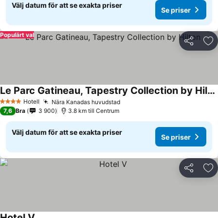
Välj datum för att se exakta priser
Se priser
Populärt val
Dela
Läg
Le Parc Gatineau, Tapestry Collection by Hilton
Se priser
Hotell
Nära Kanadas huvudstad
Se priser
4 Stjärnor
7,6
Bra
3 900
3.8 km till Centrum
Välj datum för att se exakta priser
Se priser
Dela
Läg
Hotel V