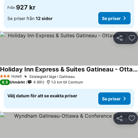
927 kr
Från
Se priser från
12 sidor
Se priser
Dela
Läg
Holiday Inn Express & Suites Gatineau - Ottawa By Ihg
Se priser
Hotell
Strategiskt läge i Gatineau
Se priser
3 Stjärnor
8,5
Utmärkt
4 991
1.0 km till Centrum
Välj datum för att se exakta priser
Se priser
Dela
Läg