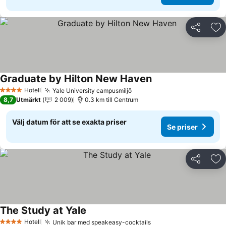
Dela
Läg
Graduate by Hilton New Haven
Se priser
Hotell
Yale University campusmiljö
Se priser
4 Stjärnor
8,7
Utmärkt
2 009
0.3 km till Centrum
Välj datum för att se exakta priser
Se priser
Dela
Läg
The Study at Yale
Se priser
Hotell
Unik bar med speakeasy-cocktails
Se priser
4 Stjärnor