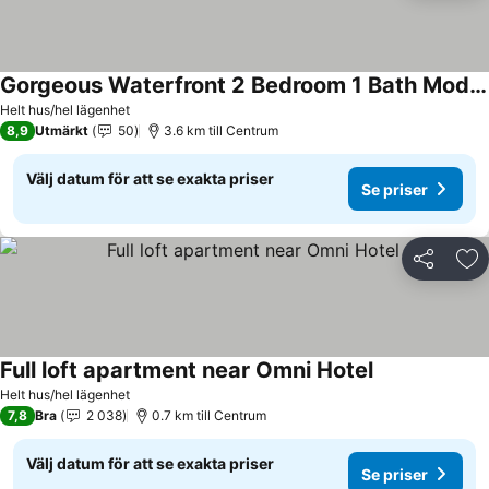
Gorgeous Waterfront 2 Bedroom 1 Bath Modern Home.
Se priser
Helt hus/hel lägenhet
8,9
Utmärkt
50
3.6 km till Centrum
Välj datum för att se exakta priser
Se priser
Dela
Läg
Full loft apartment near Omni Hotel
Se priser
Helt hus/hel lägenhet
7,8
Bra
2 038
0.7 km till Centrum
Välj datum för att se exakta priser
Se priser