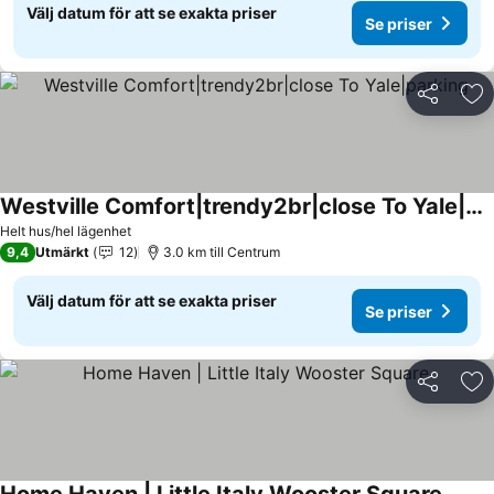
Välj datum för att se exakta priser
Se priser
Dela
Läg
Westville Comfort|trendy2br|close To Yale|parking
Se priser
Helt hus/hel lägenhet
9,4
Utmärkt
12
3.0 km till Centrum
Välj datum för att se exakta priser
Se priser
Dela
Läg