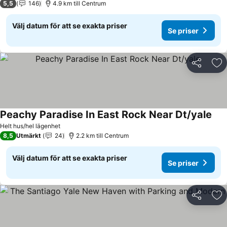
5,5
146
4.9 km till Centrum
Välj datum för att se exakta priser
Se priser
Dela
Läg
Peachy Paradise In East Rock Near Dt/yale
Se p
Helt hus/hel lägenhet
8,5
Utmärkt
24
2.2 km till Centrum
Välj datum för att se exakta priser
Se priser
Dela
Läg