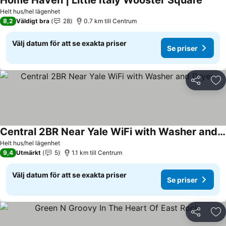
Home Haven | Little Italy Wooster Square
Se pri
Helt hus/hel lägenhet
8,2
Väldigt bra
28
0.7 km till Centrum
Välj datum för att se exakta priser
Se priser
Dela
Läg
Central 2BR Near Yale WiFi with Washer and Dryer
Se priser
Helt hus/hel lägenhet
9,4
Utmärkt
5
1.1 km till Centrum
Välj datum för att se exakta priser
Se priser
Dela
Läg