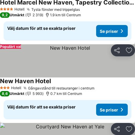
Hotel Marcel New Haven, Tapestry Collection By Hilton
Se priser
Hotell
Tysta fönster med trippelglas
Se priser
4 Stjärnor
9,2
Utmärkt
2 319
1.9 km till Centrum
Välj datum för att se exakta priser
Se priser
Populärt val
Dela
Läg
New Haven Hotel
Se priser
Hotell
Gångavstånd till restauranger i centrum
Se priser
3 Stjärnor
8,6
Utmärkt
5 993
0.7 km till Centrum
Välj datum för att se exakta priser
Se priser
Dela
Läg