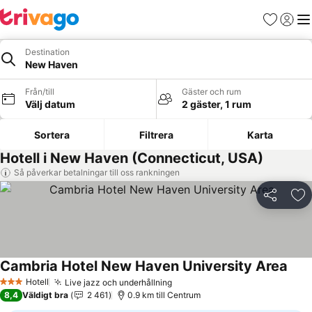
Favoriter
Logga 
Me
Destination
New Haven
Från/till
Gäster och rum
Välj datum
2 gäster, 1 rum
Sortera
Filtrera
Karta
Hotell i New Haven (Connecticut, USA)
Så påverkar betalningar till oss rankningen
Dela
Läg
Cambria Hotel New Haven University Area
Se p
Hotell
Live jazz och underhållning
Se priser
3 Stjärnor
8,4
Väldigt bra
2 461
0.9 km till Centrum