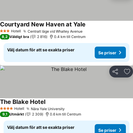
Courtyard New Haven at Yale
Se priser
Hotell
Centralt läge vid Whalley Avenue
Se priser
3 Stjärnor
8,2
Väldigt bra
2 816
0.4 km till Centrum
Välj datum för att se exakta priser
Se priser
Dela
Läg
The Blake Hotel
Se priser
Hotell
Nära Yale University
Se priser
4 Stjärnor
9,1
Utmärkt
2 309
0.6 km till Centrum
Välj datum för att se exakta priser
Se priser