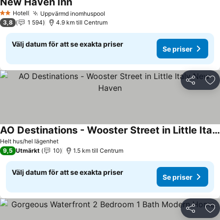
New Haven Inn
Se priser
Hotell
Uppvärmd inomhuspool
Se priser
2 Stjärnor
3,8
1 594
4.9 km till Centrum
Välj datum för att se exakta priser
Se priser
Dela
Läg
AO Destinations - Wooster Street in Little Italy New Haven
Se priser
Helt hus/hel lägenhet
9,5
Utmärkt
10
1.5 km till Centrum
Välj datum för att se exakta priser
Se priser
Dela
Läg