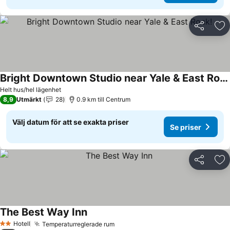
Dela
Läg
Bright Downtown Studio near Yale & East Rock!
Se priser
Helt hus/hel lägenhet
8,9
Utmärkt
28
0.9 km till Centrum
Välj datum för att se exakta priser
Se priser
Dela
Läg
The Best Way Inn
Se priser
Hotell
Temperaturreglerade rum
Se priser
2 Stjärnor