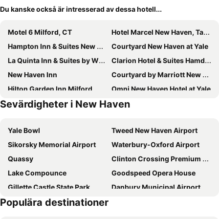
Du kanske också är intresserad av dessa hotell...
Motel 6 Milford, CT
Hotel Marcel New Haven, Tapestry Collection By Hilton
Hampton Inn & Suites New Haven - South - West Haven
Courtyard New Haven at Yale
La Quinta Inn & Suites by Wyndham New Haven
Clarion Hotel & Suites Hamden-New Haven
New Haven Inn
Courtyard by Marriott New Haven Orange/Milford
Hilton Garden Inn Milford
Omni New Haven Hotel at Yale
Sevärdigheter i New Haven
New Haven Hotel
The Blake Hotel
Graduate by Hilton New Haven
Econo Lodge
Yale Bowl
Tweed New Haven Airport
Best Western Executive Hotel of New Haven-West Haven
Holiday Inn Express & Suites Milford By Ihg
Sikorsky Memorial Airport
Waterbury-Oxford Airport
Hyatt Place Milford / New Haven
Super 8 by Wyndham Milford/New Haven
Quassy
Clinton Crossing Premium Outlets
Red Roof Inn Milford - New Haven
Extended Stay America - Shelton - Fairfield County
Lake Compounce
Goodspeed Opera House
Gillette Castle State Park
Danbury Municipal Airport
Populära destinationer