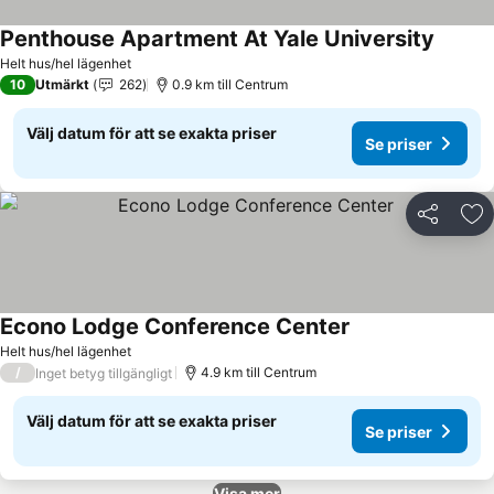
Penthouse Apartment At Yale University
Se pris
Helt hus/hel lägenhet
10
Utmärkt
262
0.9 km till Centrum
Välj datum för att se exakta priser
Se priser
Dela
Läg
Econo Lodge Conference Center
Se priser
Helt hus/hel lägenhet
/
4.9 km till Centrum
Inget betyg tillgängligt
Välj datum för att se exakta priser
Se priser
Visa mer