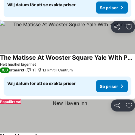
Välj datum för att se exakta priser
Se priser
Dela
Läg
The Matisse At Wooster Square Yale With Parking
Se priser
Helt hus/hel lägenhet
9,0
Utmärkt
1
1.1 km till Centrum
Välj datum för att se exakta priser
Se priser
Populärt val
Dela
Läg