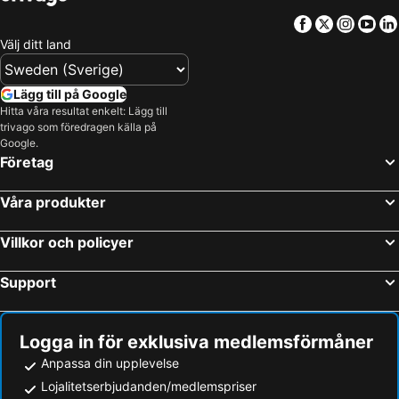
Woodbury, New York Hotell
East Hampton, New York Hotell
Facebook
Twitter
Insta
Yo
Elmsford, New York Hotell
New Rochelle, New York Hotell
Välj ditt land
Ardsley, New York Hotell
Stamford, Connecticut Hotell
Medford, New York Hotell
Milford, Connecticut Hotell
Lägg till på Google
Islip, New York Hotell
Kingston, New York Hotell
Hitta våra resultat enkelt: Lägg till
trivago som föredragen källa på
New York, New York Hotell
Miami Beach, Florida Hotell
Google.
Las Vegas, Nevada Hotell
Orlando, Florida Hotell
Företag
Miami, Florida Hotell
Los Angeles, Kalifornien Hotell
Våra produkter
San Francisco, Kalifornien Hotell
Fort Lauderdale, Florida Hotell
Honolulu, Hawaii Hotell
Villkor och policyer
Support
Logga in för exklusiva medlemsförmåner
Anpassa din upplevelse
Lojalitetserbjudanden/medlemspriser