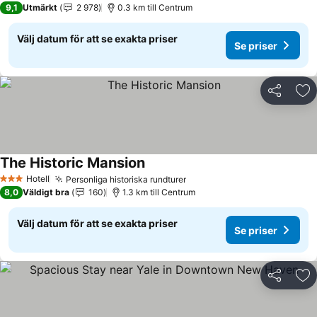
9,1
Utmärkt
2 978
0.3 km till Centrum
Välj datum för att se exakta priser
Se priser
Dela
Läg
The Historic Mansion
Se priser
Hotell
Personliga historiska rundturer
Se priser
3 Stjärnor
8,0
Väldigt bra
160
1.3 km till Centrum
Välj datum för att se exakta priser
Se priser
Dela
Läg