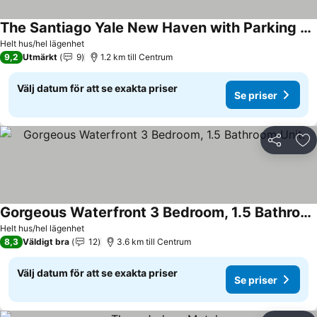
The Santiago Yale New Haven with Parking and Modern
Se priser
Helt hus/hel lägenhet
9,2
Utmärkt
9
1.2 km till Centrum
Välj datum för att se exakta priser
Se priser
Dela
Läg
Gorgeous Waterfront 3 Bedroom, 1.5 Bathroom Unit.
Se priser
Helt hus/hel lägenhet
8,3
Väldigt bra
12
3.6 km till Centrum
Välj datum för att se exakta priser
Se priser