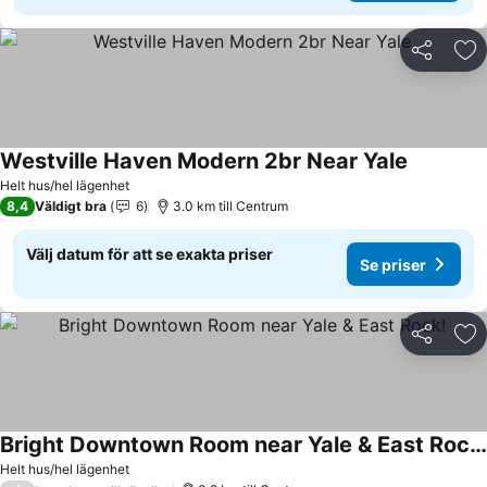
Dela
Läg
Westville Haven Modern 2br Near Yale
Se priser
Helt hus/hel lägenhet
8,4
Väldigt bra
6
3.0 km till Centrum
Välj datum för att se exakta priser
Se priser
Dela
Läg
Bright Downtown Room near Yale & East Rock!
Se priser
Helt hus/hel lägenhet