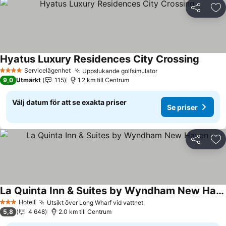
Dela
Läg
Hyatus Luxury Residences City Crossing
Se pris
Servicelägenhet
Uppslukande golfsimulator
Se priser
4 Stjärnor
9,0
Utmärkt
115
1.2 km till Centrum
Välj datum för att se exakta priser
Se priser
Dela
Läg
La Quinta Inn & Suites by Wyndham New Haven
Se priser
Hotell
Utsikt över Long Wharf vid vattnet
Se priser
3 Stjärnor
5,8
4 648
2.0 km till Centrum