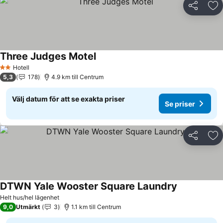
Dela
Läg
Three Judges Motel
Se priser
Hotell
2 Stjärnor
5,3
178
4.9 km till Centrum
Välj datum för att se exakta priser
Se priser
Dela
Läg
DTWN Yale Wooster Square Laundry
Se priser
Helt hus/hel lägenhet
9,0
Utmärkt
3
1.1 km till Centrum