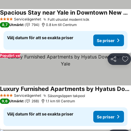
Spacious Stay near Yale in Downtown New Haven
Se priser
Servicelägenhet
Fullt utrustat modernt kök
Se priser
4 Stjärnor
8,7
Utmärkt
794
0.8 km till Centrum
Välj datum för att se exakta priser
Se priser
Populärt val
Dela
Läg
Luxury Furnished Apartments by Hyatus Downtown at Yale
Se priser
Servicelägenhet
Säsongsöppen takpool
Se priser
4 Stjärnor
9,6
Utmärkt
268
1.1 km till Centrum
Välj datum för att se exakta priser
Se priser