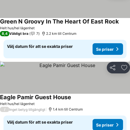
Green N Groovy In The Heart Of East Rock
Se pr
Helt hus/hel lägenhet
8,4
Väldigt bra
7
2.2 km till Centrum
Välj datum för att se exakta priser
Se priser
Dela
Läg
Eagle Pamir Guest House
Se priser
Helt hus/hel lägenhet
/
1.4 km till Centrum
Inget betyg tillgängligt
Välj datum för att se exakta priser
Se priser