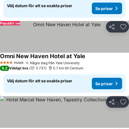
Välj datum för att se exakta priser
Se priser
Populärt val
Dela
Läg
Omni New Haven Hotel at Yale
Se priser
Hotell
Några steg från Yale University
Se priser
4 Stjärnor
8,2
Väldigt bra
5 737
0.7 km till Centrum
Välj datum för att se exakta priser
Se priser
Dela
Läg