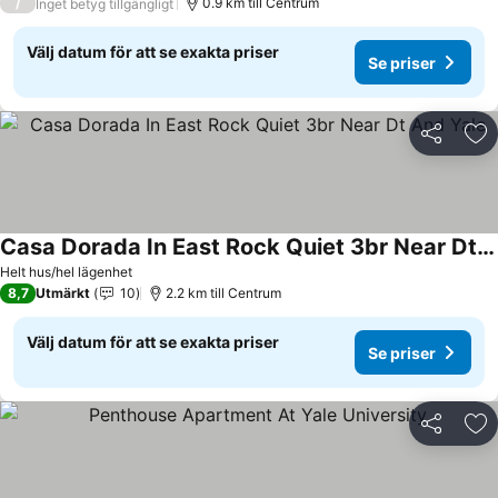
/
0.9 km till Centrum
Inget betyg tillgängligt
Välj datum för att se exakta priser
Se priser
Dela
Läg
Casa Dorada In East Rock Quiet 3br Near Dt And Yale
Se priser
Helt hus/hel lägenhet
8,7
Utmärkt
10
2.2 km till Centrum
Välj datum för att se exakta priser
Se priser
Dela
Läg