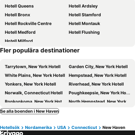
Hotell Queens
Hotell Ardsley
Hotell Bronx
Hotell Stamford
Hotell Rockville Centre
Hotell Montauk
Hotell Medford
Hotell Flushing
Hotell Milford
Fler populära destinationer
Tarrytown, New York Hotell
Garden City, New York Hotell
White Plains, New York Hotell
Hempstead, New York Hotell
Yonkers, New York Hotell
Riverhead, New York Hotell
Norwalk, Connecticut Hotell
Poughkeepsie, New York Hotell
Ronkonkoma, New York Hotell
North Hempstead, New York Hotell
Fishkill, New York Hotell
Fairfield, Connecticut Hotell
Se alla boenden i New Haven
Southampton, New York Hotell
West Haven, Connecticut Hotell
Hotellsök
Nordamerika
USA
Connecticut
New Haven
Brookhaven, New York Hotell
Manchester, Connecticut Hotell