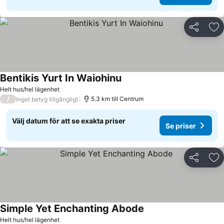
Dela
Läg
Bentikis Yurt In Waiohinu
Helt hus/hel lägenhet
/
5.3 km till Centrum
Inget betyg tillgängligt
Välj datum för att se exakta priser
Se priser
Dela
Läg
Simple Yet Enchanting Abode
Helt hus/hel lägenhet