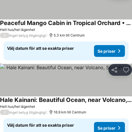
Peaceful Mango Cabin in Tropical Orchard • South Point
Helt hus/hel lägenhet
/
5.3 km till Centrum
Inget betyg tillgängligt
Välj datum för att se exakta priser
Se priser
Dela
Läg
Hale Kainani: Beautiful Ocean, near Volcano, SouthPoint
Helt hus/hel lägenhet
/
16.9 km till Centrum
Inget betyg tillgängligt
Välj datum för att se exakta priser
Se priser