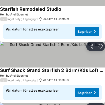
Starfish Remodeled Studio
Helt hus/hel lägenhet
/
20.5 km till Centrum
Inget betyg tillgängligt
Välj datum för att se exakta priser
Se priser
Dela
Läg
Surf Shack Grand Starfish 2 Bdrm/Kds Loft Studio
Helt hus/hel lägenhet
/
20.5 km till Centrum
Inget betyg tillgängligt
Välj datum för att se exakta priser
Se priser