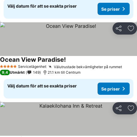
Välj datum för att se exakta priser
Se priser
Dela
Läg
Ocean View Paradise!
Servicelägenhet
Välutrustade bekvämligheter på rummet
5 Stjärnor
9,4
Utmärkt
149
21.1 km till Centrum
Välj datum för att se exakta priser
Se priser
Dela
Läg