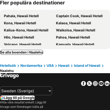
Fler populära destinationer
Pahala, Hawaii Hotell
Captain Cook, Hawaii Hotell
Kona, Hawaii Hotell
Kalaoa, Hawaii Hotell
Kailua-Kona, Hawaii Hotell
Waikoloa, Hawaii Hotell
Hilo, Hawaii Hotell
Pahoa, Hawaii Hotell
Volcano, Hawaii Hotell
Kamuela, Hawaii Hotell
Pepeekeo, Hawaii Hotell
Hawi, Hawaii Hotell
Se alla boenden i Naalehu
Holualoa, Hawaii Hotell
New York, New York Hotell
Hotellsök
Nordamerika
USA
Hawaii
Island of Hawaii
Miami Beach, Florida Hotell
Las Vegas, Nevada Hotell
Naalehu
Orlando, Florida Hotell
Miami, Florida Hotell
Los Angeles, Kalifornien Hotell
San Francisco, Kalifornien Hotell
Facebook
Twitter
Insta
Yo
Fort Lauderdale, Florida Hotell
Honolulu, Hawaii Hotell
Lägg till på Google
Hitta våra resultat enkelt: Lägg till
trivago som föredragen källa på