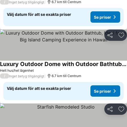
/
6.7 km till Centrum
Inget betyg tillgängligt
Välj datum för att se exakta priser
Se priser
Dela
Läg
Luxury Outdoor Dome with Outdoor Bathtub, Ideal for a Big Island Camping Experience in Hawaii
Helt hus/hel lägenhet
/
6.7 km till Centrum
Inget betyg tillgängligt
Välj datum för att se exakta priser
Se priser
Dela
Läg