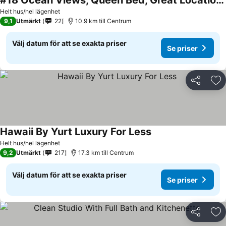
#18 Ocean Views, Queen Bed, Great Location Near Pool, Hot Tub & Grills
Helt hus/hel lägenhet
9,1
Utmärkt
22
10.9 km till Centrum
Välj datum för att se exakta priser
Se priser
Dela
Läg
Hawaii By Yurt Luxury For Less
Helt hus/hel lägenhet
9,2
Utmärkt
217
17.3 km till Centrum
Välj datum för att se exakta priser
Se priser
Dela
Läg