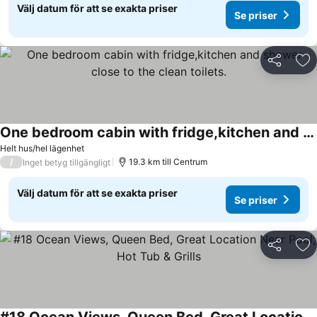
Välj datum för att se exakta priser
Se priser
Dela
Läg
One bedroom cabin with fridge,kitchen and shower close to the clean toilets.
Helt hus/hel lägenhet
/
19.3 km till Centrum
Inget betyg tillgängligt
Välj datum för att se exakta priser
Se priser
Dela
Läg