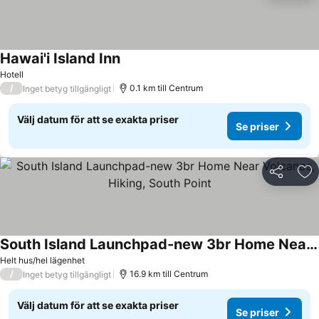
Hawai'i Island Inn
Hotell
/
0.1 km till Centrum
Inget betyg tillgängligt
Välj datum för att se exakta priser
Se priser
Dela
Läg
South Island Launchpad-new 3br Home Near Volcanos, Hiking, South Point
Helt hus/hel lägenhet
/
16.9 km till Centrum
Inget betyg tillgängligt
Välj datum för att se exakta priser
Se priser