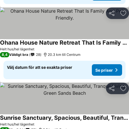
Dela
Läg
Ohana House Nature Retreat That Is Family And Pet Friendly.
Helt hus/hel lägenhet
8,4
Väldigt bra
28
20.3 km till Centrum
Välj datum för att se exakta priser
Se priser
Dela
Läg
Sunrise Sanctuary, Spacious, Beautiful, Tranquil Living, Green Sands Beach
Helt hus/hel lägenhet