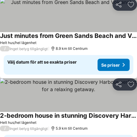
Dela
Läg
Just minutes from Green Sands Beach and Volcano!
Helt hus/hel lägenhet
/
8.9 km till Centrum
Inget betyg tillgängligt
Välj datum för att se exakta priser
Se priser
Dela
Läg
2-bedroom house in stunning Discovery Harbour perfect for a relaxing getaway.
Helt hus/hel lägenhet
/
5.9 km till Centrum
Inget betyg tillgängligt