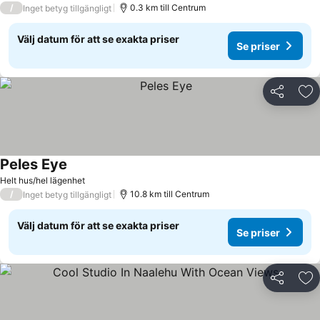
/
0.3 km till Centrum
Inget betyg tillgängligt
Välj datum för att se exakta priser
Se priser
Dela
Läg
Peles Eye
Helt hus/hel lägenhet
/
10.8 km till Centrum
Inget betyg tillgängligt
Välj datum för att se exakta priser
Se priser
Dela
Läg