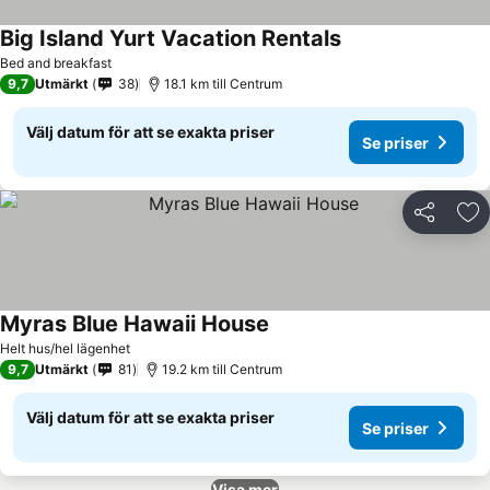
Big Island Yurt Vacation Rentals
Bed and breakfast
9,7
Utmärkt
38
18.1 km till Centrum
Välj datum för att se exakta priser
Se priser
Dela
Läg
Myras Blue Hawaii House
Helt hus/hel lägenhet
9,7
Utmärkt
81
19.2 km till Centrum
Välj datum för att se exakta priser
Se priser
Visa mer