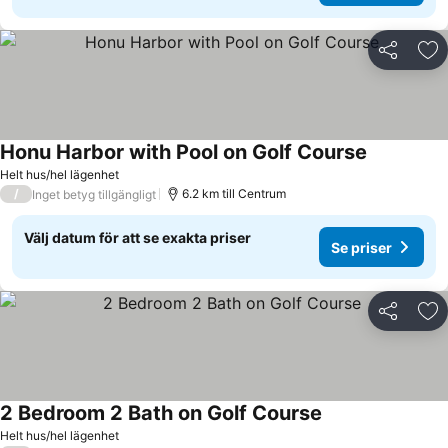
Dela
Läg
Honu Harbor with Pool on Golf Course
Helt hus/hel lägenhet
/
6.2 km till Centrum
Inget betyg tillgängligt
Välj datum för att se exakta priser
Se priser
Dela
Läg
2 Bedroom 2 Bath on Golf Course
Helt hus/hel lägenhet