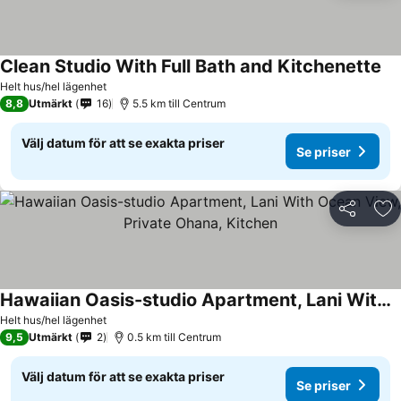
Clean Studio With Full Bath and Kitchenette
Helt hus/hel lägenhet
8,8
Utmärkt
16
5.5 km till Centrum
Välj datum för att se exakta priser
Se priser
Dela
Läg
Hawaiian Oasis-studio Apartment, Lani With Ocean View, Private Ohana, Kitchen
Helt hus/hel lägenhet
9,5
Utmärkt
2
0.5 km till Centrum
Välj datum för att se exakta priser
Se priser