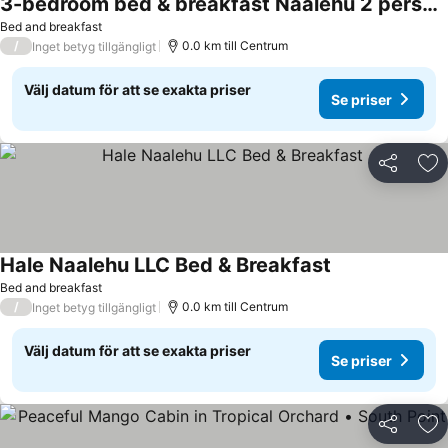
3-bedroom bed & breakfast Naalehu 2 persons per room 3 night min breakfast inc.
Bed and breakfast
/
0.0 km till Centrum
Inget betyg tillgängligt
Välj datum för att se exakta priser
Se priser
Dela
Läg
Hale Naalehu LLC Bed & Breakfast
Bed and breakfast
/
0.0 km till Centrum
Inget betyg tillgängligt
Välj datum för att se exakta priser
Se priser
Dela
Läg