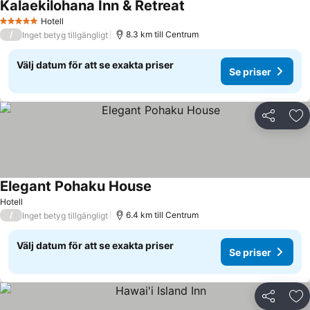
Kalaekilohana Inn & Retreat
Hotell
5 Stjärnor
/
8.3 km till Centrum
Inget betyg tillgängligt
Välj datum för att se exakta priser
Se priser
Dela
Läg
Elegant Pohaku House
Hotell
/
6.4 km till Centrum
Inget betyg tillgängligt
Välj datum för att se exakta priser
Se priser
Dela
Läg