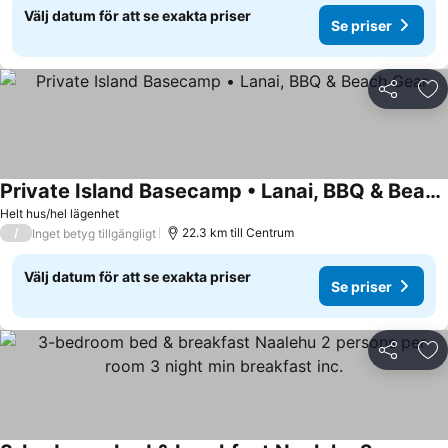
Välj datum för att se exakta priser
Se priser
Dela
Läg
Private Island Basecamp • Lanai, BBQ & Beach Gear
Helt hus/hel lägenhet
/
22.3 km till Centrum
Inget betyg tillgängligt
Välj datum för att se exakta priser
Se priser
Dela
Läg