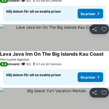
9,9
Utmärkt
82
8.5 km till Centrum
Välj datum för att se exakta priser
Se priser
Dela
Läg
Lava Java Inn On The Big Islands Kau Coast
Helt hus/hel lägenhet
9,8
Utmärkt
52
4.1 km till Centrum
Välj datum för att se exakta priser
Se priser
Dela
Läg