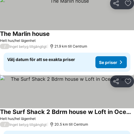
Dela
Läg
The Marlin house
Helt hus/hel lägenhet
/
21.9 km till Centrum
Inget betyg tillgängligt
Välj datum för att se exakta priser
Se priser
Dela
Läg
The Surf Shack 2 Bdrm house w Loft in Ocean View
Helt hus/hel lägenhet
/
20.5 km till Centrum
Inget betyg tillgängligt