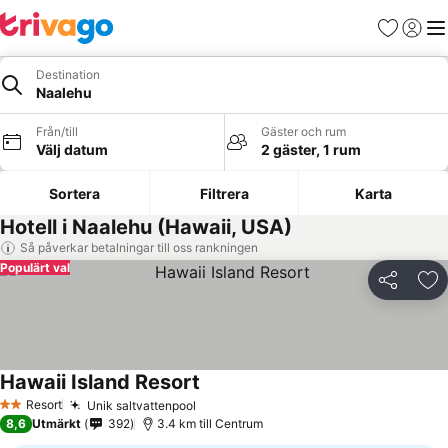
Favoriter
Logga 
Me
Destination
Naalehu
Från/till
Gäster och rum
Välj datum
2 gäster, 1 rum
Sortera
Filtrera
Karta
Hotell i Naalehu (Hawaii, USA)
Så påverkar betalningar till oss rankningen
Populärt val
Dela
Läg
Hawaii Island Resort
Resort
Unik saltvattenpool
2 Stjärnor
8,6
Utmärkt
392
3.4 km till Centrum