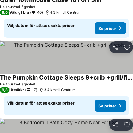
Quiet Townhouse Close To Fort Sill!
Se priser
Helt hus/hel lägenhet
8,0
Väldigt bra
40
4.3 km till Centrum
Välj datum för att se exakta priser
Se priser
Dela
Läg
The Pumpkin Cottage Sleeps 9+crib +grill/firepit
Se priser
Helt hus/hel lägenhet
9,8
Utmärkt
17
3.4 km till Centrum
Välj datum för att se exakta priser
Se priser
Dela
Läg