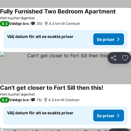
Fully Furnished Two Bedroom Apartment
Se pris
Helt hus/hel lägenhet
8,3
Väldigt bra
35
4.3 km till Centrum
Välj datum för att se exakta priser
Se priser
Dela
Läg
Can't get closer to Fort Sill then this!
Se priser
Helt hus/hel lägenhet
8,2
Väldigt bra
15
4.3 km till Centrum
Välj datum för att se exakta priser
Se priser