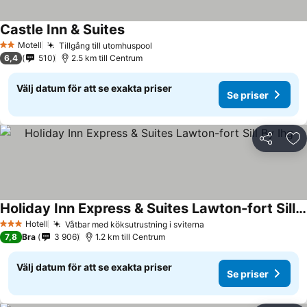
Castle Inn & Suites
Se priser
Motell
Tillgång till utomhuspool
Se priser
2 Stjärnor
6,4
510
2.5 km till Centrum
Välj datum för att se exakta priser
Se priser
Dela
Läg
Holiday Inn Express & Suites Lawton-fort Sill By Ihg
Se priser
Hotell
Våtbar med köksutrustning i sviterna
Se priser
3 Stjärnor
7,8
Bra
3 906
1.2 km till Centrum
Välj datum för att se exakta priser
Se priser