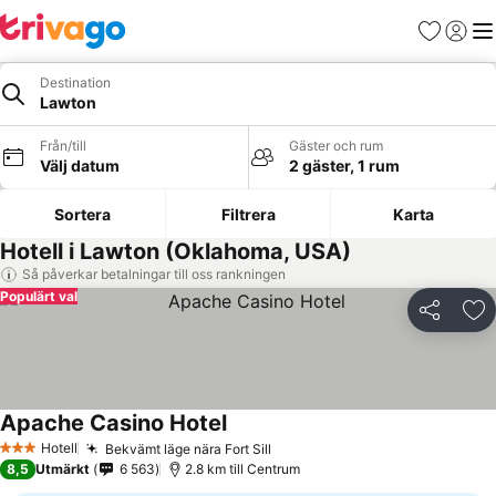
Favoriter
Logga 
Me
Destination
Lawton
Från/till
Gäster och rum
Välj datum
2 gäster, 1 rum
Sortera
Filtrera
Karta
Hotell i Lawton (Oklahoma, USA)
Så påverkar betalningar till oss rankningen
Populärt val
Dela
Läg
Apache Casino Hotel
Se priser
Hotell
Bekvämt läge nära Fort Sill
Se priser
3 Stjärnor
8,5
Utmärkt
6 563
2.8 km till Centrum