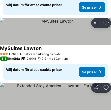
Välj datum för att se exakta priser
Se priser
Dela
Läg
MySuites Lawton
Se priser
Hotell
Bekväm parkering på plats
Se priser
3 Stjärnor
8,5
Utmärkt
2 944
0.9 km till Centrum
Välj datum för att se exakta priser
Se priser
Dela
Läg