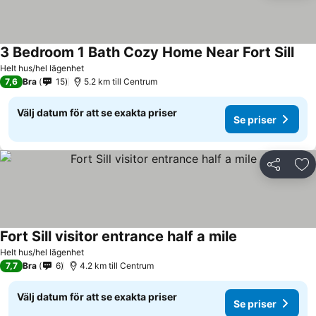
3 Bedroom 1 Bath Cozy Home Near Fort Sill
Se p
Helt hus/hel lägenhet
7,6
Bra
15
5.2 km till Centrum
Välj datum för att se exakta priser
Se priser
Dela
Läg
Fort Sill visitor entrance half a mile
Se priser
Helt hus/hel lägenhet
7,7
Bra
6
4.2 km till Centrum
Välj datum för att se exakta priser
Se priser