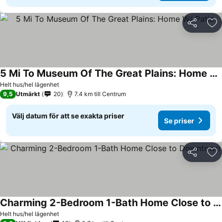
Dela
Läg
5 Mi To Museum Of The Great Plains: Home W/ Patio
Se priser
Helt hus/hel lägenhet
9,5
Utmärkt
20
7.4 km till Centrum
Välj datum för att se exakta priser
Se priser
Dela
Läg
Charming 2-Bedroom 1-Bath Home Close to Downtown
Se priser
Helt hus/hel lägenhet