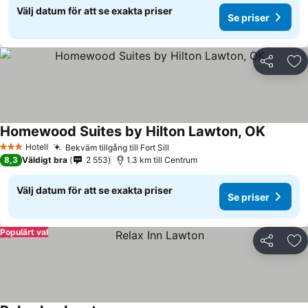
Välj datum för att se exakta priser
Se priser
Dela
Läg
Homewood Suites by Hilton Lawton, OK
Se prise
Hotell
Bekväm tillgång till Fort Sill
Se priser
3 Stjärnor
8,3
Väldigt bra
2 553
1.3 km till Centrum
Välj datum för att se exakta priser
Se priser
Populärt val
Dela
Läg