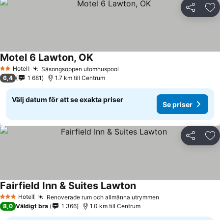
Dela
Läg
Motel 6 Lawton, OK
Se priser
Hotell
Säsongsöppen utomhuspool
Se priser
2 Stjärnor
6,4
1 681
1.7 km till Centrum
Välj datum för att se exakta priser
Se priser
Dela
Läg
Fairfield Inn & Suites Lawton
Se priser
Hotell
Renoverade rum och allmänna utrymmen
Se priser
3 Stjärnor
8,0
Väldigt bra
1 366
1.0 km till Centrum