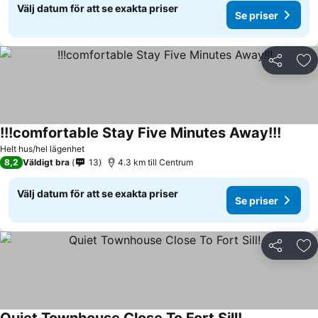
Välj datum för att se exakta priser
Se priser
Dela
Läg
!!!comfortable Stay Five Minutes Away!!!
Se pris
Helt hus/hel lägenhet
8,2
Väldigt bra
13
4.3 km till Centrum
Välj datum för att se exakta priser
Se priser
Dela
Läg