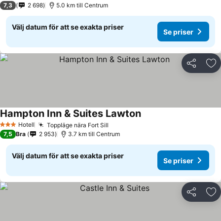
7,3
2 698
5.0 km till Centrum
Välj datum för att se exakta priser
Se priser
Dela
Läg
Hampton Inn & Suites Lawton
Se priser
Hotell
Toppläge nära Fort Sill
Se priser
3 Stjärnor
7,5
Bra
2 953
3.7 km till Centrum
Välj datum för att se exakta priser
Se priser
Dela
Läg