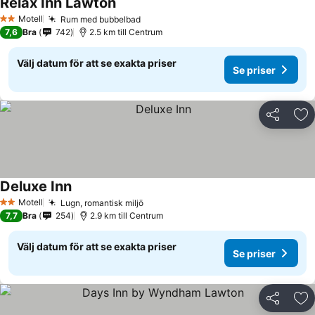
Relax Inn Lawton
Se priser
Motell
Rum med bubbelbad
Se priser
2 Stjärnor
7,6
Bra
742
2.5 km till Centrum
Välj datum för att se exakta priser
Se priser
Dela
Läg
Deluxe Inn
Se priser
Motell
Lugn, romantisk miljö
Se priser
2 Stjärnor
7,7
Bra
254
2.9 km till Centrum
Välj datum för att se exakta priser
Se priser
Dela
Läg