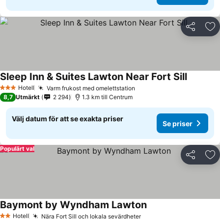
Dela
Läg
Sleep Inn & Suites Lawton Near Fort Sill
Se priser
Hotell
Varm frukost med omelettstation
Se priser
3 Stjärnor
8,7
Utmärkt
2 294
1.3 km till Centrum
Välj datum för att se exakta priser
Se priser
Populärt val
Dela
Läg
Baymont by Wyndham Lawton
Se priser
Hotell
Nära Fort Sill och lokala sevärdheter
Se priser
2 Stjärnor