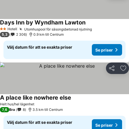
Days Inn by Wyndham Lawton
Se priser
Hotell
Utomhuspool för säsongsbetonad njutning
Se priser
2 Stjärnor
5,3
2 306
0.9 km till Centrum
Välj datum för att se exakta priser
Se priser
Dela
Läg
A place like nowhere else
Se priser
Helt hus/hel lägenhet
7,6
Bra
8
3.5 km till Centrum
Välj datum för att se exakta priser
Se priser