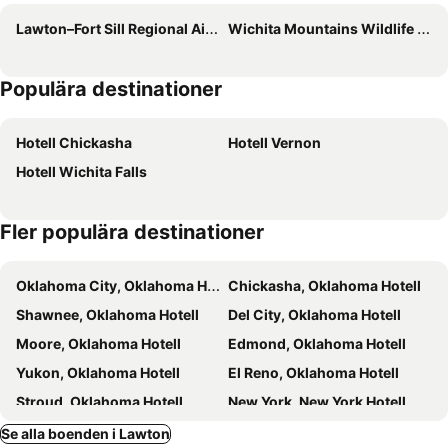
Lawton–Fort Sill Regional Airport
Wichita Mountains Wildlife Refuge
Populära destinationer
Hotell Chickasha
Hotell Vernon
Hotell Wichita Falls
Fler populära destinationer
Oklahoma City, Oklahoma Hotell
Chickasha, Oklahoma Hotell
Shawnee, Oklahoma Hotell
Del City, Oklahoma Hotell
Moore, Oklahoma Hotell
Edmond, Oklahoma Hotell
Yukon, Oklahoma Hotell
El Reno, Oklahoma Hotell
Stroud, Oklahoma Hotell
New York, New York Hotell
Miami Beach, Florida Hotell
Las Vegas, Nevada Hotell
Se alla boenden i Lawton