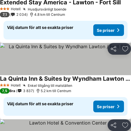
Extended Stay America - Lawton - Fort Sill
Se p
Hotell
Husdjursvänligt boende
Se priser
3 Stjärnor
7,1
2 034
4.8 km till Centrum
Välj datum för att se exakta priser
Se priser
Dela
Läg
La Quinta Inn & Suites by Wyndham Lawton / Fort Sill
Se priser
Hotell
Enkel tillgång till matställen
Se priser
3 Stjärnor
7,5
Bra
3 837
5.2 km till Centrum
Välj datum för att se exakta priser
Se priser
Dela
Läg