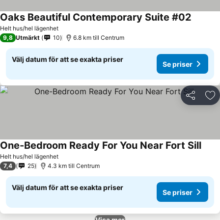
Oaks Beautiful Contemporary Suite #02
Se pris
Helt hus/hel lägenhet
9,8
Utmärkt
10
6.8 km till Centrum
Välj datum för att se exakta priser
Se priser
Dela
Läg
One-Bedroom Ready For You Near Fort Sill
Se pr
Helt hus/hel lägenhet
7,4
25
4.3 km till Centrum
Välj datum för att se exakta priser
Se priser
Visa mer