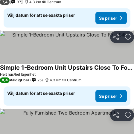
7,4
37
4.3 km till Centrum
Välj datum för att se exakta priser
Se priser
Dela
Läg
Simple 1-Bedroom Unit Upstairs Close To Fort Sill!
Se priser
Helt hus/hel lägenhet
8,4
Väldigt bra
25
4.3 km till Centrum
Välj datum för att se exakta priser
Se priser
Dela
Läg