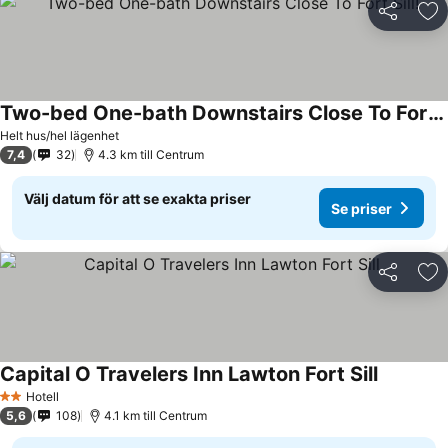
Dela
Läg
Two-bed One-bath Downstairs Close To Fort Sill!
Se priser
Helt hus/hel lägenhet
7,4
32
4.3 km till Centrum
Välj datum för att se exakta priser
Se priser
Dela
Läg
Capital O Travelers Inn Lawton Fort Sill
Se priser
Hotell
2 Stjärnor
5,6
108
4.1 km till Centrum