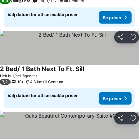
8,0
Väldigt bra
18
0.7 km till Centrum
Välj datum för att se exakta priser
Se priser
Dela
Läg
2 Bed/ 1 Bath Next To Ft. Sill
Se priser
Helt hus/hel lägenhet
7,2
10
4.3 km till Centrum
Välj datum för att se exakta priser
Se priser
Dela
Läg