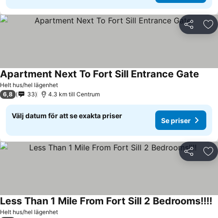
Dela
Läg
Apartment Next To Fort Sill Entrance Gate
Se pr
Helt hus/hel lägenhet
6,8
33
4.3 km till Centrum
Välj datum för att se exakta priser
Se priser
Dela
Läg
Less Than 1 Mile From Fort Sill 2 Bedrooms!!!!
S
Helt hus/hel lägenhet