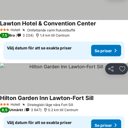
Lawton Hotel & Convention Center
Se priser
Hotell
Omfattande varm frukostbuffé
Se priser
3 Stjärnor
7,5
Bra
3 234
1.4 km till Centrum
Välj datum för att se exakta priser
Se priser
Dela
Läg
Hilton Garden Inn Lawton-Fort Sill
Se priser
Hotell
Strategiskt läge nära Fort Sill
Se priser
3 Stjärnor
8,5
Utmärkt
3 647
0.2 km till Centrum
Välj datum för att se exakta priser
Se priser