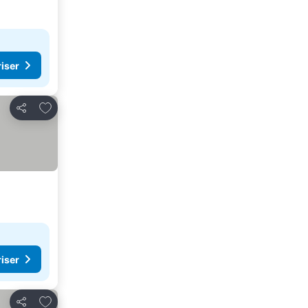
riser
Lägg till i Mina Favoriter
Dela
riser
Lägg till i Mina Favoriter