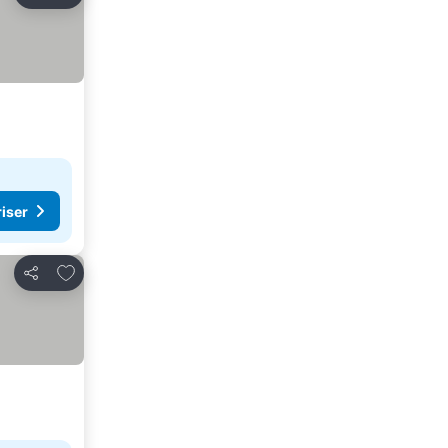
Dela
riser
Lägg till i Mina Favoriter
Dela