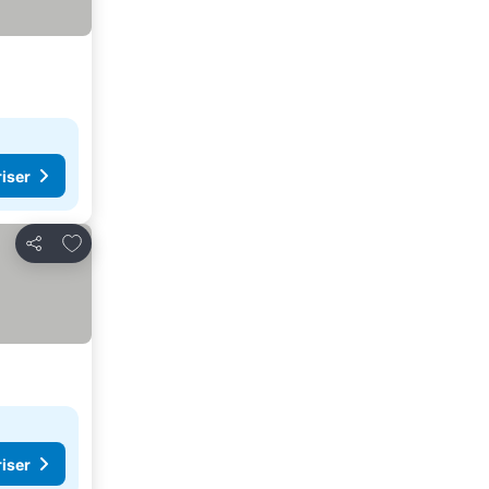
riser
Lägg till i Mina Favoriter
Dela
riser