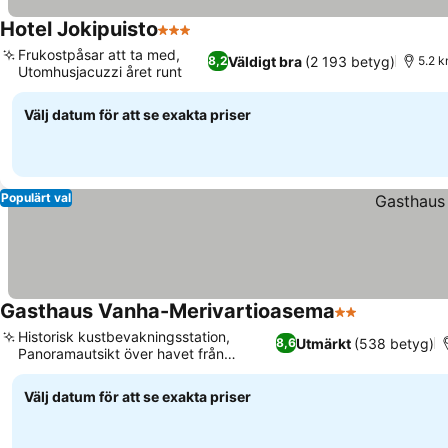
Hotel Jokipuisto
3 Stjärnor
Frukostpåsar att ta med,
Väldigt bra
(2 193 betyg)
8,2
5.2 k
Utomhusjacuzzi året runt
Välj datum för att se exakta priser
Populärt val
Gasthaus Vanha-Merivartioasema
2 Stjärnor
Historisk kustbevakningsstation,
Utmärkt
(538 betyg)
8,6
Panoramautsikt över havet från
loungen
Välj datum för att se exakta priser