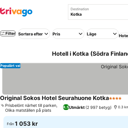
Destination
Filter
Sortera efter
Pris
Läge
Hote
Hotell i Kotka (Södra Finlan
Populärt val
Original Sokos Hotel Seurahuone Kotka
4 Stjärn
Prisbelönt närhet till parken,
Utmärkt
(2 997 betyg)
8,5
0.3 km
Olika matställen på plats
1 053 kr
Från