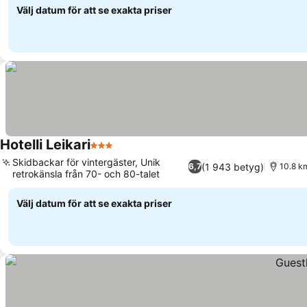
Välj datum för att se exakta priser
Hotelli Leikari
3 Stjärnor
Skidbackar för vintergäster, Unik
(1 943 betyg)
6,7
10.8 km
retrokänsla från 70- och 80-talet
Välj datum för att se exakta priser