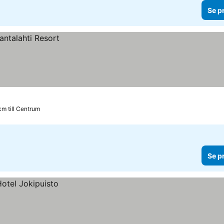
Se p
km till Centrum
Se p