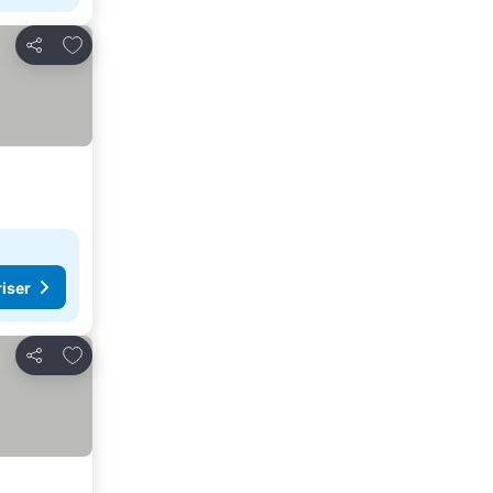
Lägg till i Mina Favoriter
Dela
riser
Lägg till i Mina Favoriter
Dela