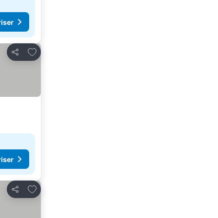
riser
Lägg till i Mina Favoriter
Dela
riser
Lägg till i Mina Favoriter
Dela