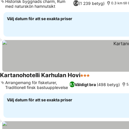
Historisk byggnads charm, Rum
(1 239 betyg)
7,4
0.3 km till
med naturskön hamnutsikt
Välj datum för att se exakta priser
Kartanohotelli Karhulan Hovi
3 Stjärnor
Arrangemang för fisketurer,
Väldigt bra
(498 betyg)
8,1
5
Traditionell finsk bastuupplevelse
Välj datum för att se exakta priser