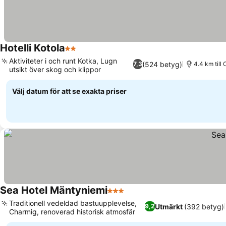
Hotelli Kotola
2 Stjärnor
Aktiviteter i och runt Kotka, Lugn
(524 betyg)
7,3
4.4 km till
utsikt över skog och klippor
Välj datum för att se exakta priser
Sea Hotel Mäntyniemi
3 Stjärnor
Traditionell vedeldad bastuupplevelse,
Utmärkt
(392 betyg)
9,2
Charmig, renoverad historisk atmosfär