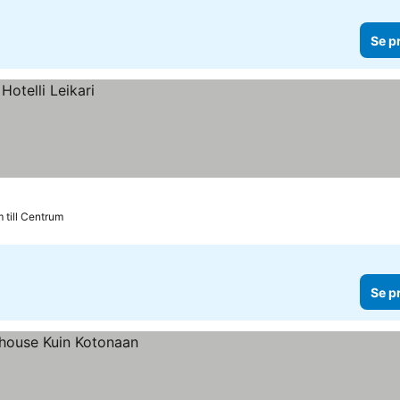
Se p
 till Centrum
Se p