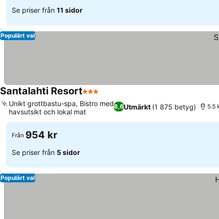
Se priser från
11 sidor
Populärt val
Santalahti Resort
3 Stjärnor
Unikt grottbastu-spa, Bistro med
Utmärkt
(1 875 betyg)
8,6
5.5 
havsutsikt och lokal mat
954 kr
Från
Se priser från
5 sidor
Populärt val