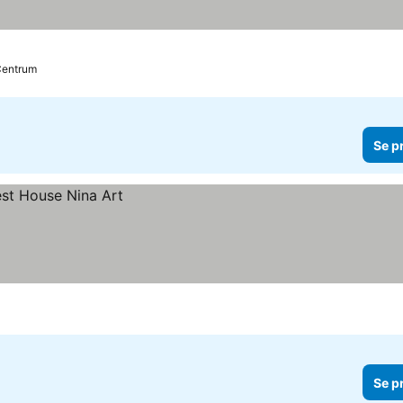
 Centrum
Se p
Se p