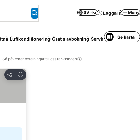
SV · kr
Meny
Logga in
Se karta
åtna
Luftkonditionering
Gratis avbokning
Servicelägenhet
Resor
Så påverkar betalningar till oss rankningen
Lägg till i Mina Favoriter
Dela