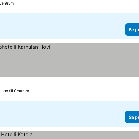
 Centrum
Se p
.1 km till Centrum
Se p