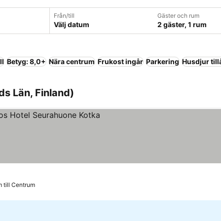
Från/till
Gäster och rum
Välj datum
2 gäster, 1 rum
ll
Betyg: 8,0+
Nära centrum
Frukost ingår
Parkering
Husdjur till
ds Län, Finland)
or
 till Centrum