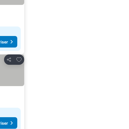
riser
Lägg till i Mina Favoriter
Dela
riser