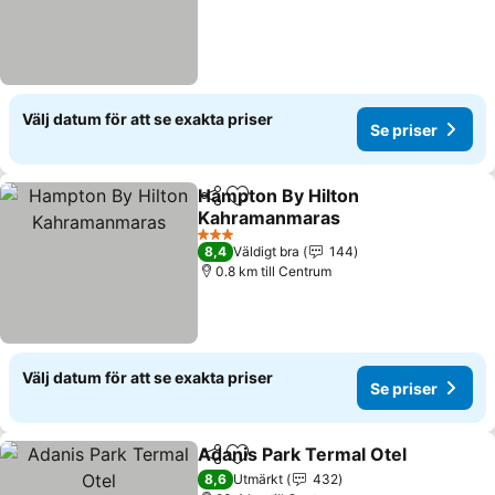
Välj datum för att se exakta priser
Se priser
Hampton By Hilton
Dela
Lägg till i Mina Favoriter
Kahramanmaras
3 Stjärnor
8,4
Väldigt bra
144
0.8 km till Centrum
Välj datum för att se exakta priser
Se priser
Adanis Park Termal Otel
Dela
Lägg till i Mina Favoriter
8,6
Utmärkt
432