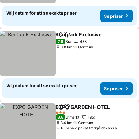
Välj datum för att se exakta priser
Se priser
Kentpark Exclusive
Dela
Lägg till i Mina Favoriter
7,9
Bra
488
0.8 km till Centrum
Välj datum för att se exakta priser
Se priser
EXPO GARDEN HOTEL
Dela
Lägg till i Mina Favoriter
3 Stjärnor
8,8
Utmärkt
195
3.6 km till Centrum
Rum med privat trädgårdskänsla