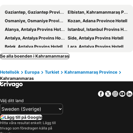
Gaziantep, Gaziantep Provins Hotell
Elbistan, Kahramanmaraş Province Hotell
Osmaniye, Osmaniye Province Hotell
Kozan, Adana Province Hotell
Alanya, Antalya Provins Hotell
Istanbul, Istanbul Provins Hotell
Antalya, Antalya Provins Hotell
Side, Antalya Provins Hotell
Belek, Antalya Provins Hotell
Lara, Antalya Provins Hotell
Avsallar, Antalya Provins Hotell
Manavgat, Antalya Provins Hotell
Se alla boenden i Kahramanmaras
Serik, Antalya Provins Hotell
Hotellsök
Europa
Turkiet
Kahramanmaraş Province
Kahramanmaras
Facebook
Twitter
Insta
Yo
Välj ditt land
Lägg till på Google
Hitta våra resultat enkelt: Lägg till
trivago som föredragen källa på