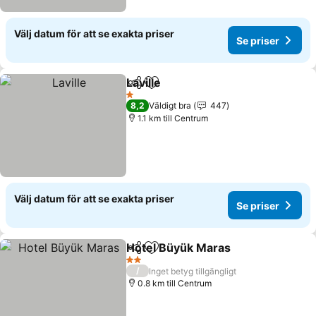
Välj datum för att se exakta priser
Se priser
Laville
Dela
Lägg till i Mina Favoriter
1 Stjärnor
8,2
Väldigt bra
447
1.1 km till Centrum
Välj datum för att se exakta priser
Se priser
Hotel Büyük Maras
Dela
Lägg till i Mina Favoriter
2 Stjärnor
/
Inget betyg tillgängligt
0.8 km till Centrum