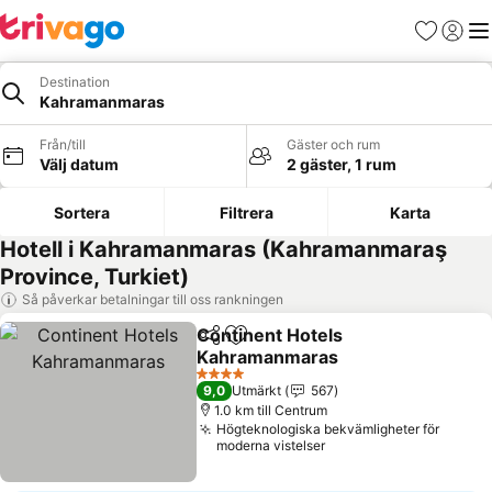
Favoriter
Logga 
Me
Destination
Kahramanmaras
Från/till
Gäster och rum
Välj datum
2 gäster, 1 rum
Sortera
Filtrera
Karta
Hotell i Kahramanmaras (Kahramanmaraş
Province, Turkiet)
Så påverkar betalningar till oss rankningen
Continent Hotels
Dela
Lägg till i Mina Favoriter
Kahramanmaras
4 Stjärnor
9,0
Utmärkt
567
1.0 km till Centrum
Högteknologiska bekvämligheter för
moderna vistelser