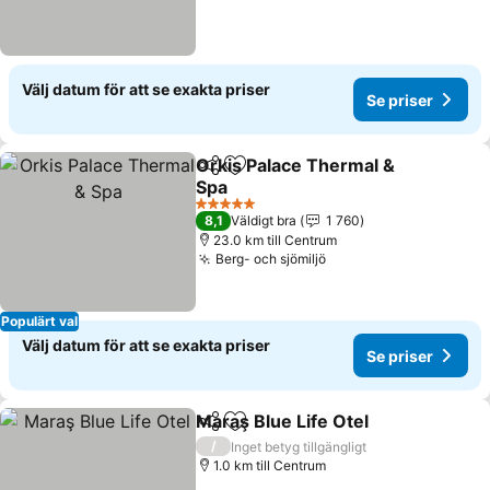
Välj datum för att se exakta priser
Se priser
Orkis Palace Thermal &
Dela
Lägg till i Mina Favoriter
Spa
5 Stjärnor
8,1
Väldigt bra
1 760
23.0 km till Centrum
Berg- och sjömiljö
Populärt val
Välj datum för att se exakta priser
Se priser
Maraş Blue Life Otel
Dela
Lägg till i Mina Favoriter
/
Inget betyg tillgängligt
1.0 km till Centrum