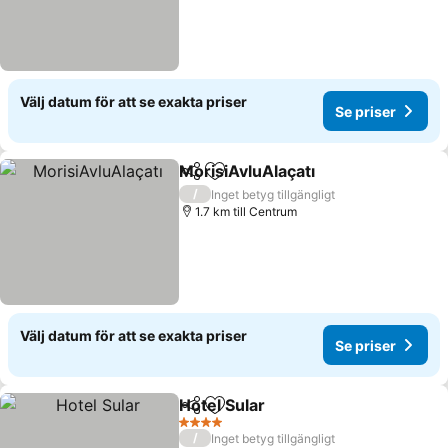
Välj datum för att se exakta priser
Se priser
MorisiAvluAlaçatı
Dela
Lägg till i Mina Favoriter
/
Inget betyg tillgängligt
1.7 km till Centrum
Välj datum för att se exakta priser
Se priser
Hotel Sular
Dela
Lägg till i Mina Favoriter
4 Stjärnor
/
Inget betyg tillgängligt