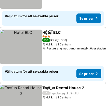
Välj datum för att se exakta priser
Se priser
Hotel BLC
Dela
Lägg till i Mina Favoriter
3 Stjärnor
7,6
Bra
368
0.9 km till Centrum
Restaurang med panoramautsikt över staden
Välj datum för att se exakta priser
Se priser
Tayfun Rental House 2
Dela
Lägg till i Mina Favoriter
/
Inget betyg tillgängligt
4.7 km till Centrum