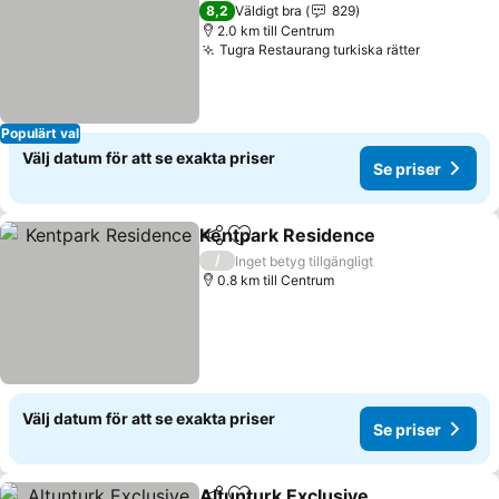
4 Stjärnor
8,2
Väldigt bra
829
2.0 km till Centrum
Tugra Restaurang turkiska rätter
Populärt val
Välj datum för att se exakta priser
Se priser
Kentpark Residence
Dela
Lägg till i Mina Favoriter
/
Inget betyg tillgängligt
0.8 km till Centrum
Välj datum för att se exakta priser
Se priser
Altunturk Exclusive