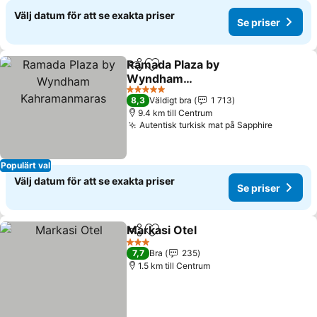
Välj datum för att se exakta priser
Se priser
Ramada Plaza by
Dela
Lägg till i Mina Favoriter
Wyndham
Kahramanmaras
5 Stjärnor
8,3
Väldigt bra
1 713
9.4 km till Centrum
Autentisk turkisk mat på Sapphire
Populärt val
Välj datum för att se exakta priser
Se priser
Markasi Otel
Dela
Lägg till i Mina Favoriter
3 Stjärnor
7,7
Bra
235
1.5 km till Centrum