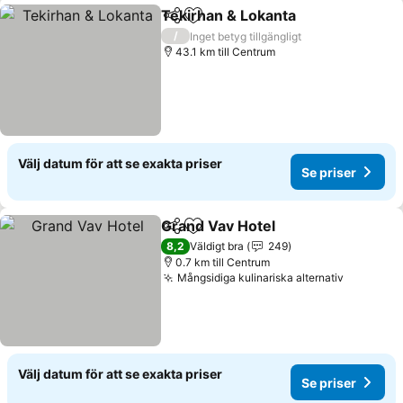
Tekirhan & Lokanta
Dela
Lägg till i Mina Favoriter
/
Inget betyg tillgängligt
43.1 km till Centrum
Välj datum för att se exakta priser
Se priser
Grand Vav Hotel
Dela
Lägg till i Mina Favoriter
8,2
Väldigt bra
249
0.7 km till Centrum
Mångsidiga kulinariska alternativ
Välj datum för att se exakta priser
Se priser