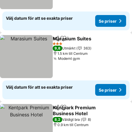
Välj datum för att se exakta priser
Se priser
Marasium Suites
Dela
Lägg till i Mina Favoriter
3 Stjärnor
9,8
Utmärkt
363
1.5 km till Centrum
Modernt gym
Välj datum för att se exakta priser
Se priser
Kentpark Premium
Dela
Lägg till i Mina Favoriter
Business Hotel
8,2
Väldigt bra
8
0.9 km till Centrum