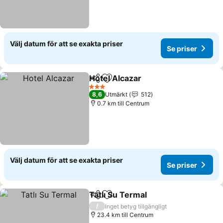
Välj datum för att se exakta priser
Se priser
Hotel Alcazar
Dela
Lägg till i Mina Favoriter
3 Stjärnor
8,6
Utmärkt
512
0.7 km till Centrum
Välj datum för att se exakta priser
Se priser
Tatlı Su Termal
Dela
Lägg till i Mina Favoriter
/
Inget betyg tillgängligt
23.4 km till Centrum