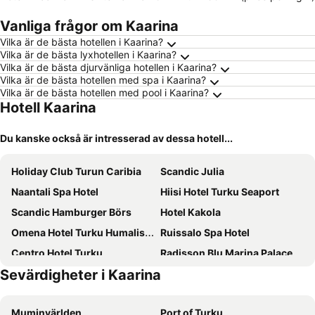
Vanliga frågor om Kaarina
Vilka är de bästa hotellen i Kaarina?
Vilka är de bästa lyxhotellen i Kaarina?
Vilka är de bästa djurvänliga hotellen i Kaarina?
Vilka är de bästa hotellen med spa i Kaarina?
Vilka är de bästa hotellen med pool i Kaarina?
Hotell Kaarina
Du kanske också är intresserad av dessa hotell...
Holiday Club Turun Caribia
Scandic Julia
Naantali Spa Hotel
Hiisi Hotel Turku Seaport
Scandic Hamburger Börs
Hotel Kakola
Omena Hotel Turku Humalistonkatu
Ruissalo Spa Hotel
Centro Hotel Turku
Radisson Blu Marina Palace Hotel, Turku
Sevärdigheter i Kaarina
Scandic Plaza Turku
Original Sokos Hotel Wiklund
Omena Hotel Turku Kauppiaskatu
Original Sokos Hotel Kupittaa
Muminvärlden
Port of Turku
West Side Hotel
Scandic Go, Eerikinkatu 30