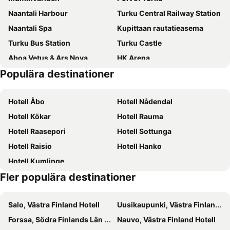
Naantali Harbour
Turku Central Railway Station
Hotelli Loimu
Hotel Harriet
Naantali Spa
Kupittaan rautatieasema
Hotelli Helmi
Meri-Karina
Turku Bus Station
Turku Castle
Solo Sokos Hotel Turun Seurahuone
Hotel Kalkstrand
Aboa Vetus & Ars Nova
HK Arena
Park Hotel Turku
Best Western Seaport
Populära destinationer
Turku Airport
Ruisrock
Gasthaus Henri
Naantali City Apartments
Turku Cathedral
Turku City Theatre
Hesehotelli
Hotel Kivitasku
Hotell Åbo
Hotell Nådendal
Åbo Svenska Teatern
Hirvensalo Ski
Hotelli & Ravintola Martinhovi
HeseHotelli Turku Kaskentie
Hotell Kökar
Hotell Rauma
Forum Marinum Turku
Turun Messu- ja Kongressikeskus
Ilmaristen Matkailutila
Aamuranta
Hotell Raasepori
Hotell Sottunga
Logomo
Villa Wolax
Turku
Hotell Raisio
Hotell Hanko
Villa Rauhala
SUNBORN YACHT HOTEL
Hotell Kumlinge
Fler populära destinationer
Salo, Västra Finland Hotell
Uusikaupunki, Västra Finland Hotell
Forssa, Södra Finlands Län Hotell
Nauvo, Västra Finland Hotell