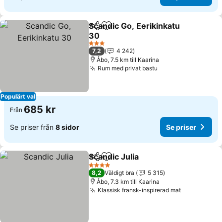
Scandic Go, Eerikinkatu
Dela
Lägg till i Mina Favoriter
30
Se priser
3 Stjärnor
7,2
4 242
Åbo, 7.5 km till Kaarina
Rum med privat bastu
Se priser
Populärt val
685 kr
Från
Se priser från
8 sidor
Se priser
Scandic Julia
Dela
Lägg till i Mina Favoriter
Se priser
4 Stjärnor
8,2
Väldigt bra
5 315
Åbo, 7.3 km till Kaarina
Klassisk fransk-inspirerad mat
Se priser