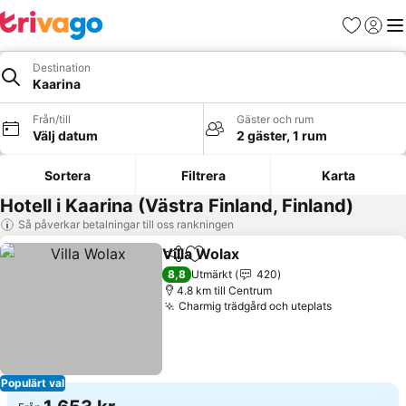
Favoriter
Logga 
Me
Destination
Kaarina
Från/till
Gäster och rum
Välj datum
2 gäster, 1 rum
Sortera
Filtrera
Karta
Hotell i Kaarina (Västra Finland, Finland)
Så påverkar betalningar till oss rankningen
Villa Wolax
Dela
Lägg till i Mina Favoriter
Se priser
8,8
Utmärkt
420
4.8 km till Centrum
Charmig trädgård och uteplats
Se priser
Populärt val