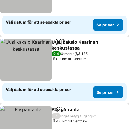
Välj datum för att se exakta priser
Se priser
Uusi kaksio Kaarinan
Dela
Lägg till i Mina Favoriter
keskustassa
Se priser
9,4
Utmärkt
135
0.2 km till Centrum
Välj datum för att se exakta priser
Se priser
Piispanranta
Dela
Lägg till i Mina Favoriter
Se priser
/
Inget betyg tillgängligt
4.0 km till Centrum