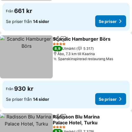
661 kr
Från
Se priser från
14 sidor
Se priser
Scandic Hamburger Börs
Dela
Lägg till i Mina Favoriter
S
4 Stjärnor
8,9
Utmärkt
5 317
Åbo, 7.3 km till Kaarina
Spanskinspirerad restaurang Mas
Se prise
930 kr
Från
Se priser från
14 sidor
Se priser
Radisson Blu Marina
Dela
Lägg till i Mina Favoriter
Palace Hotel, Turku
Se priser
4 Stjärnor
8,7
Utmärkt
7 379