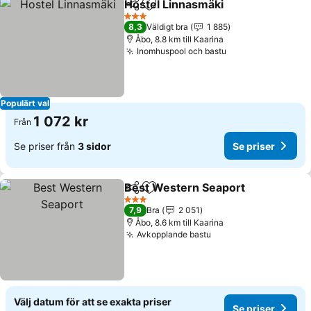
Hostel Linnasmäki
Dela
Lägg till i Mina Favoriter
Se prise
3 Stjärnor
8,3
Väldigt bra
1 885
Åbo, 8.8 km till Kaarina
Inomhuspool och bastu
Se priser
Populärt val
1 072 kr
Från
Se priser från
3 sidor
Se priser
Best Western Seaport
Dela
Lägg till i Mina Favoriter
Se p
3 Stjärnor
7,9
Bra
2 051
Åbo, 8.6 km till Kaarina
Avkopplande bastu
Se priser
Välj datum för att se exakta priser
Se priser