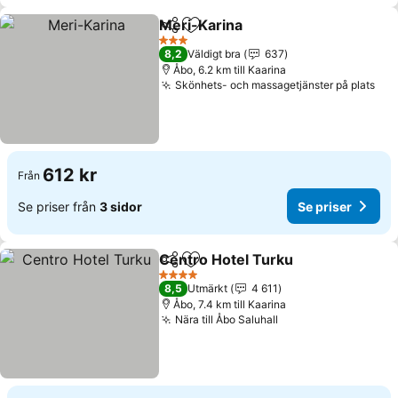
Meri-Karina
Dela
Lägg till i Mina Favoriter
Se priser
3 Stjärnor
8,2
Väldigt bra
637
Åbo, 6.2 km till Kaarina
Skönhets- och massagetjänster på plats
Se 
612 kr
Från
Se priser från
3 sidor
Se priser
Centro Hotel Turku
Dela
Lägg till i Mina Favoriter
Se pris
4 Stjärnor
8,5
Utmärkt
4 611
Åbo, 7.4 km till Kaarina
Nära till Åbo Saluhall
Se priser