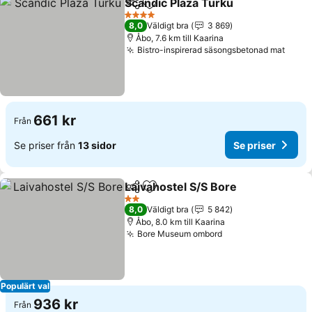
Scandic Plaza Turku
Dela
Lägg till i Mina Favoriter
Se pri
4 Stjärnor
8,0
Väldigt bra
3 869
Åbo, 7.6 km till Kaarina
Bistro-inspirerad säsongsbetonad mat
Se pr
661 kr
Från
Se priser från
13 sidor
Se priser
Laivahostel S/S Bore
Dela
Lägg till i Mina Favoriter
Se pri
2 Stjärnor
8,0
Väldigt bra
5 842
Åbo, 8.0 km till Kaarina
Bore Museum ombord
Se priser
Populärt val
936 kr
Från