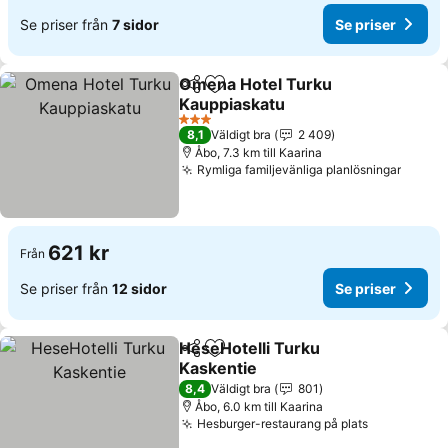
Se priser från
7 sidor
Se priser
Omena Hotel Turku
Dela
Lägg till i Mina Favoriter
Kauppiaskatu
Se priser
3 Stjärnor
8,1
Väldigt bra
2 409
Åbo, 7.3 km till Kaarina
Rymliga familjevänliga planlösningar
Se pri
621 kr
Från
Se priser från
12 sidor
Se priser
HeseHotelli Turku
Dela
Lägg till i Mina Favoriter
Kaskentie
Se priser
8,4
Väldigt bra
801
Åbo, 6.0 km till Kaarina
Hesburger-restaurang på plats
Se priser