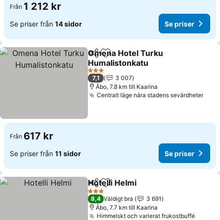
1 212 kr
Från
Se priser från
14 sidor
Se priser
Omena Hotel Turku
Dela
Lägg till i Mina Favoriter
Humalistonkatu
Se priser
3 Stjärnor
7,1
3 007
Åbo, 7.8 km till Kaarina
Centralt läge nära stadens sevärdheter
Se p
617 kr
Från
Se priser från
11 sidor
Se priser
Hotelli Helmi
Dela
Lägg till i Mina Favoriter
Se priser
3 Stjärnor
8,4
Väldigt bra
3 691
Åbo, 7.7 km till Kaarina
Himmelskt och varierat frukostbuffé
Se pri