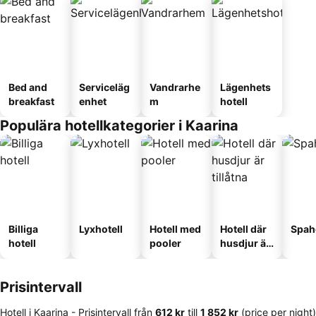
Bed and
Serviceläg
Vandrarhe
Lägenhets
breakfast
enhet
m
hotell
Populära hotellkategorier i Kaarina
Billiga
Lyxhotell
Hotell med
Hotell där
Spah
hotell
pooler
husdjur är
tillåtna
Prisintervall
Hotell i Kaarina -
Prisintervall
från
‎612 kr
till
‎1 852 kr
(price per night)