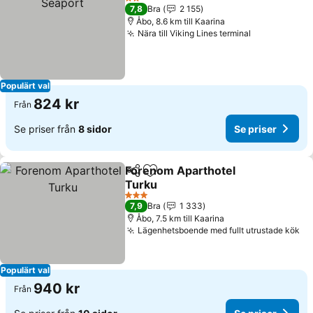
2 Stjärnor
7,8
Bra
2 155
Åbo, 8.6 km till Kaarina
Nära till Viking Lines terminal
Se priser
Populärt val
824 kr
Från
Se priser från
8 sidor
Se priser
Forenom Aparthotel
Dela
Lägg till i Mina Favoriter
Turku
Se priser
3 Stjärnor
7,9
Bra
1 333
Åbo, 7.5 km till Kaarina
Lägenhetsboende med fullt utrustade kök
Se
Populärt val
940 kr
Från