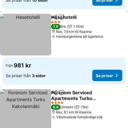
Se priser från
10 sidor
Se priser
Hesehotelli
Dela
Lägg till i Mina Favoriter
Se priser
3 Stjärnor
7,9
Bra
1 006
Åbo, 7.9 km till Kaarina
Hamburgertema på tapeterna
Se priser
981 kr
Från
Se priser från
3 sidor
Se priser
Forenom Serviced
Dela
Lägg till i Mina Favoriter
Apartments Turku
Kakolanmäki
Se priser
4 Stjärnor
8,8
Utmärkt
794
Åbo, 8.1 km till Kaarina
Välutrustade fullständiga kök
Se priser