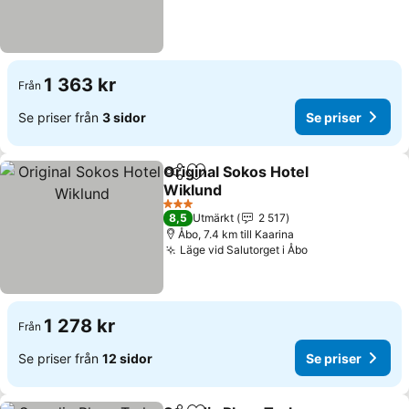
1 363 kr
Från
Se priser från
3 sidor
Se priser
Original Sokos Hotel
Dela
Lägg till i Mina Favoriter
Wiklund
Se priser
3 Stjärnor
8,5
Utmärkt
2 517
Åbo, 7.4 km till Kaarina
Läge vid Salutorget i Åbo
Se priser
1 278 kr
Från
Se priser från
12 sidor
Se priser