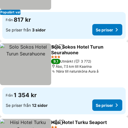
Populärt val
817 kr
Från
Se priser från
3 sidor
Se priser
Solo Sokos Hotel Turun
Dela
Lägg till i Mina Favoriter
Seurahuone
Se priser
3 Stjärnor
9,1
Utmärkt
3 772
Åbo, 7.5 km till Kaarina
Nära till natursköna Aura å
Se priser
1 354 kr
Från
Se priser från
12 sidor
Se priser
Hiisi Hotel Turku Seaport
Dela
Lägg till i Mina Favoriter
S