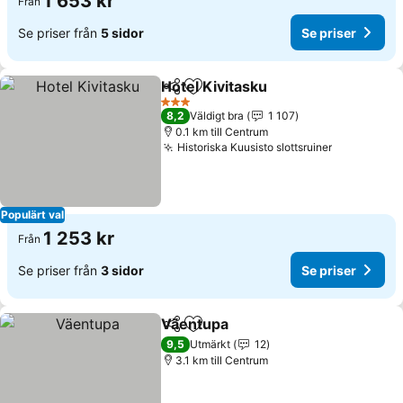
1 653 kr
Från
Se priser från
5 sidor
Se priser
Hotel Kivitasku
Dela
Lägg till i Mina Favoriter
Se priser
3 Stjärnor
8,2
Väldigt bra
1 107
0.1 km till Centrum
Historiska Kuusisto slottsruiner
Se priser
Populärt val
1 253 kr
Från
Se priser från
3 sidor
Se priser
Väentupa
Dela
Lägg till i Mina Favoriter
Se priser
9,5
Utmärkt
12
3.1 km till Centrum