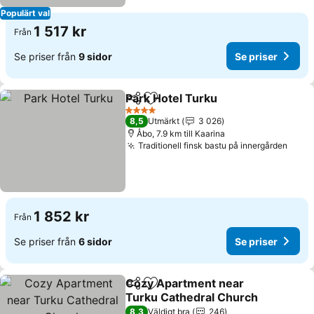
Populärt val
1 517 kr
Från
Se priser från
9 sidor
Se priser
Park Hotel Turku
Dela
Lägg till i Mina Favoriter
Se priser
4 Stjärnor
8,5
Utmärkt
3 026
Åbo, 7.9 km till Kaarina
Traditionell finsk bastu på innergården
Se pr
1 852 kr
Från
Se priser från
6 sidor
Se priser
Cozy Apartment near
Dela
Lägg till i Mina Favoriter
Turku Cathedral Church
Se priser
8,3
Väldigt bra
246