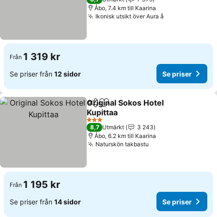
Åbo, 7.4 km till Kaarina
Ikonisk utsikt över Aura å
Se priser
1 319 kr
Från
Se priser från
12 sidor
Se priser
Original Sokos Hotel
Dela
Lägg till i Mina Favoriter
Kupittaa
Se priser
3 Stjärnor
8,7
Utmärkt
3 243
Åbo, 6.2 km till Kaarina
Naturskön takbastu
Se priser
1 195 kr
Från
Se priser från
14 sidor
Se priser