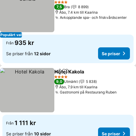
Se priser
4 Stjärnor
7,5
Bra
8 899
Åbo, 7.4 km till Kaarina
Avkopplande spa- och friskvårdscenter
Se p
Populärt val
935 kr
Från
Se priser från
12 sidor
Se priser
Hotel Kakola
Dela
Lägg till i Mina Favoriter
Se priser
4 Stjärnor
9,0
Utmärkt
5 838
Åbo, 7.9 km till Kaarina
Gastronomi på Restaurang Ruben
Se prise
1 111 kr
Från
Se priser från
10 sidor
Se priser