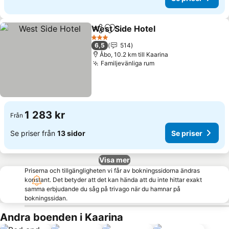
West Side Hotel
Dela
Lägg till i Mina Favoriter
Se priser
3 Stjärnor
6,5
514
Åbo, 10.2 km till Kaarina
Familjevänliga rum
Se priser
1 283 kr
Från
Se priser från
13 sidor
Se priser
Visa mer
Priserna och tillgängligheten vi får av bokningssidorna ändras
konstant. Det betyder att det kan hända att du inte hittar exakt
samma erbjudande du såg på trivago när du hamnar på
bokningssidan.
Andra boenden i Kaarina