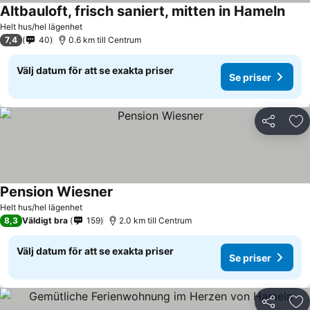
Altbauloft, frisch saniert, mitten in Hameln
Se p
Helt hus/hel lägenhet
7,4
40
0.6 km till Centrum
Välj datum för att se exakta priser
Se priser
Dela
Läg
Pension Wiesner
Se priser
Helt hus/hel lägenhet
8,3
Väldigt bra
159
2.0 km till Centrum
Välj datum för att se exakta priser
Se priser
Dela
Läg