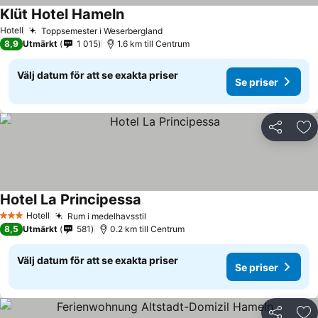
Klüt Hotel Hameln
Se priser
Hotell
Toppsemester i Weserbergland
Se priser
8,9
Utmärkt
1 015
1.6 km till Centrum
Välj datum för att se exakta priser
Se priser
Dela
Läg
Hotel La Principessa
Se priser
Hotell
Rum i medelhavsstil
Se priser
3 Stjärnor
8,5
Utmärkt
581
0.2 km till Centrum
Välj datum för att se exakta priser
Se priser