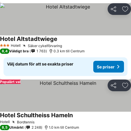
Dela
Läg
Hotel Altstadtwiege
Se priser
Hotell
Säker cykelförvaring
Se priser
3 Stjärnor
8,4
Väldigt bra
1 763
0.3 km till Centrum
Välj datum för att se exakta priser
Se priser
Populärt val
Dela
Läg
Hotel Schultheiss Hameln
Se priser
Hotell
Bordtennis
Se priser
8,5
Utmärkt
2 248
1.0 km till Centrum