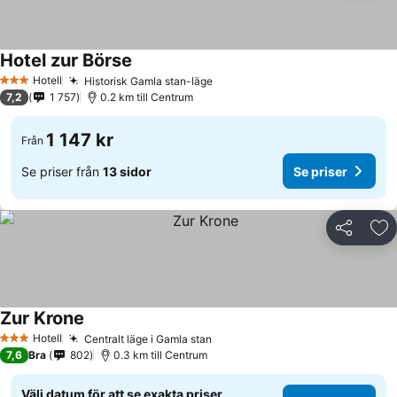
Hotel zur Börse
Se priser
Hotell
Historisk Gamla stan-läge
Se priser
3 Stjärnor
7,2
1 757
0.2 km till Centrum
1 147 kr
Från
Se priser från
13 sidor
Se priser
Dela
Läg
Zur Krone
Se priser
Hotell
Centralt läge i Gamla stan
Se priser
3 Stjärnor
7,6
Bra
802
0.3 km till Centrum
Välj datum för att se exakta priser