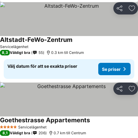
Dela
Läg
Altstadt-FeWo-Zentrum
Se priser
Servicelägenhet
8,3
Väldigt bra
55
0.3 km till Centrum
Välj datum för att se exakta priser
Se priser
Dela
Läg
Goethestrasse Appartements
Se priser
Servicelägenhet
5 Stjärnor
8,1
Väldigt bra
206
0.7 km till Centrum