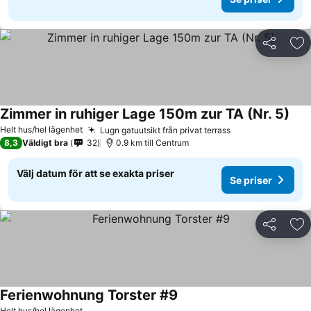
Dela
Läg
Zimmer in ruhiger Lage 150m zur TA (Nr. 5)
Se p
Helt hus/hel lägenhet
Lugn gatuutsikt från privat terrass
Se priser
8,3
Väldigt bra
32
0.9 km till Centrum
Välj datum för att se exakta priser
Se priser
Dela
Läg
Ferienwohnung Torster #9
Se priser
Helt hus/hel lägenhet