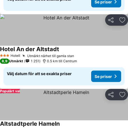
Se priser
Dela
Läg
Hotel An der Altstadt
Se priser
Hotell
Utmärkt närhet till gamla stan
Se priser
3 Stjärnor
8,9
Utmärkt
1 251
0.5 km till Centrum
Välj datum för att se exakta priser
Se priser
Populärt val
Dela
Läg
Altstadtperle Hameln
Se priser