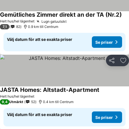
Gemütliches Zimmer direkt an der TA (Nr.2)
Se 
Helt hus/hel lägenhet
Lugn gatuutsikt
Se priser
7,1
82
0.9 km till Centrum
Välj datum för att se exakta priser
Se priser
Dela
Läg
JASTA Homes: Altstadt-Apartment
Se priser
Helt hus/hel lägenhet
9,4
Utmärkt
52
0.4 km till Centrum
Välj datum för att se exakta priser
Se priser