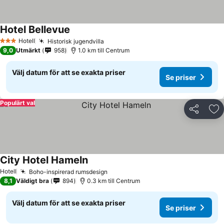
Hotel Bellevue
Se priser
Hotell
Historisk jugendvilla
Se priser
3 Stjärnor
9,0
Utmärkt
958
1.0 km till Centrum
Välj datum för att se exakta priser
Se priser
Populärt val
Dela
Läg
City Hotel Hameln
Se priser
Hotell
Boho-inspirerad rumsdesign
Se priser
8,1
Väldigt bra
894
0.3 km till Centrum
Välj datum för att se exakta priser
Se priser