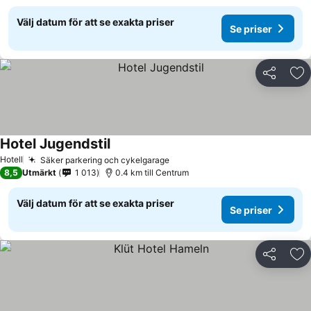
Välj datum för att se exakta priser
Se priser
Dela
Läg
Hotel Jugendstil
Se priser
Hotell
Säker parkering och cykelgarage
Se priser
8,5
Utmärkt
1 013
0.4 km till Centrum
Välj datum för att se exakta priser
Se priser
Dela
Läg