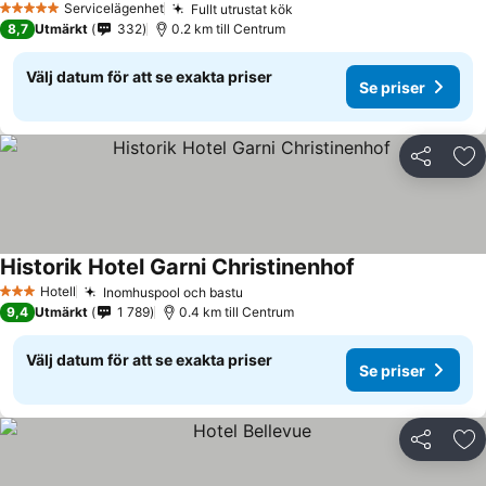
Servicelägenhet
Fullt utrustat kök
Se priser
5 Stjärnor
8,7
Utmärkt
332
0.2 km till Centrum
Välj datum för att se exakta priser
Se priser
Dela
Läg
Historik Hotel Garni Christinenhof
Se priser
Hotell
Inomhuspool och bastu
Se priser
3 Stjärnor
9,4
Utmärkt
1 789
0.4 km till Centrum
Välj datum för att se exakta priser
Se priser
Dela
Läg