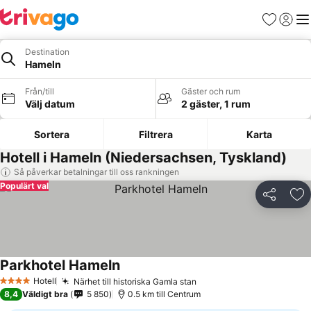
Favoriter
Logga 
Me
Destination
Hameln
Från/till
Gäster och rum
Välj datum
2 gäster, 1 rum
Sortera
Filtrera
Karta
Hotell i Hameln (Niedersachsen, Tyskland)
Så påverkar betalningar till oss rankningen
Populärt val
Dela
Läg
Parkhotel Hameln
Se priser
Hotell
Närhet till historiska Gamla stan
Se priser
4 Stjärnor
8,4
Väldigt bra
5 850
0.5 km till Centrum