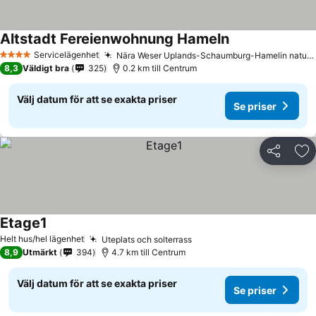
Altstadt Fereienwohnung Hameln
Se priser
Servicelägenhet
Nära Weser Uplands-Schaumburg-Hamelin naturpark
4 Stjärnor
8,3
Väldigt bra
325
0.2 km till Centrum
Välj datum för att se exakta priser
Se priser
Dela
Läg
Etage1
Se priser
Helt hus/hel lägenhet
Uteplats och solterrass
Se priser
8,9
Utmärkt
394
4.7 km till Centrum
Välj datum för att se exakta priser
Se priser