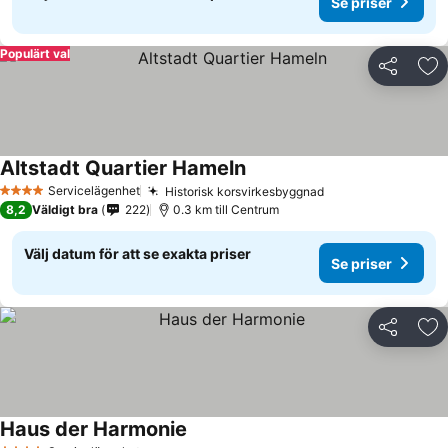
Se priser
Populärt val
Dela
Läg
Altstadt Quartier Hameln
Se priser
Servicelägenhet
Historisk korsvirkesbyggnad
Se priser
4 Stjärnor
8,2
Väldigt bra
222
0.3 km till Centrum
Välj datum för att se exakta priser
Se priser
Dela
Läg
Haus der Harmonie
Se priser