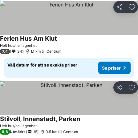
Dela
Läg
Ferien Hus Am Klut
Se priser
Helt hus/hel lägenhet
7,4
34
1.1 km till Centrum
Välj datum för att se exakta priser
Se priser
Dela
Läg
Stilvoll, Innenstadt, Parken
Se priser
Helt hus/hel lägenhet
8,8
Utmärkt
15
0.5 km till Centrum