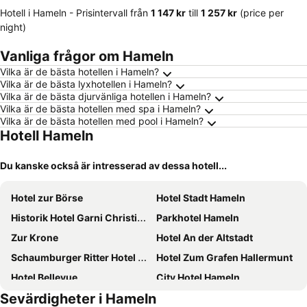
Hotell i Hameln -
Prisintervall
från
‎1 147 kr
till
‎1 257 kr
(price per
night)
Vanliga frågor om Hameln
Vilka är de bästa hotellen i Hameln?
Vilka är de bästa lyxhotellen i Hameln?
Vilka är de bästa djurvänliga hotellen i Hameln?
Vilka är de bästa hotellen med spa i Hameln?
Vilka är de bästa hotellen med pool i Hameln?
Hotell Hameln
Du kanske också är intresserad av dessa hotell...
Hotel zur Börse
Hotel Stadt Hameln
Historik Hotel Garni Christinenhof
Parkhotel Hameln
Zur Krone
Hotel An der Altstadt
Schaumburger Ritter Hotel & Restaurant
Hotel Zum Grafen Hallermunt
Hotel Bellevue
City Hotel Hameln
Sevärdigheter i Hameln
Hotel Jugendstil
Hotel Altstadtwiege