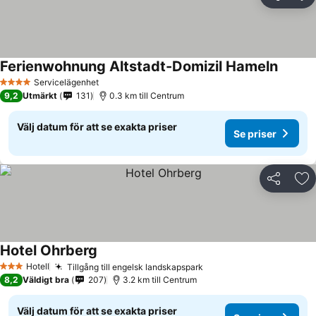
Dela
Läg
Ferienwohnung Altstadt-Domizil Hameln
Se pris
Servicelägenhet
4 Stjärnor
9,2
Utmärkt
131
0.3 km till Centrum
Välj datum för att se exakta priser
Se priser
Dela
Läg
Hotel Ohrberg
Se priser
Hotell
Tillgång till engelsk landskapspark
Se priser
3 Stjärnor
8,2
Väldigt bra
207
3.2 km till Centrum
Välj datum för att se exakta priser