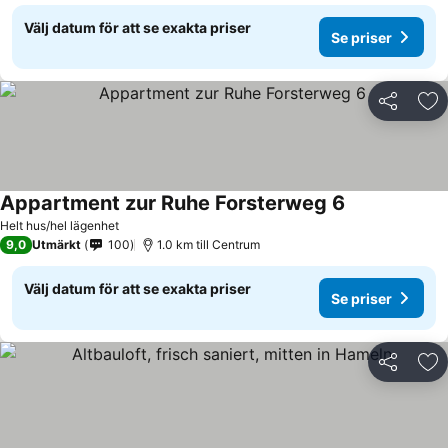
Välj datum för att se exakta priser
Se priser
Dela
Läg
Appartment zur Ruhe Forsterweg 6
Se priser
Helt hus/hel lägenhet
9,0
Utmärkt
100
1.0 km till Centrum
Välj datum för att se exakta priser
Se priser
Dela
Läg