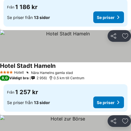
1 186 kr
Från
Se priser från
13 sidor
Se priser
Dela
Läg
Hotel Stadt Hameln
Se priser
Hotell
Nära Hamelns gamla stad
Se priser
4 Stjärnor
8,0
Väldigt bra
2 956
0.5 km till Centrum
1 257 kr
Från
Se priser från
13 sidor
Se priser
Dela
Läg