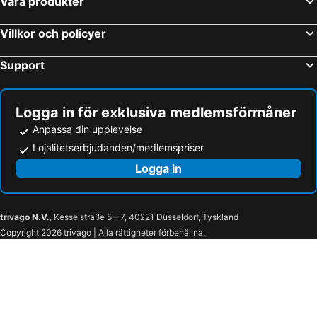
Våra produkter
Munchen, Bayern Hotell
Rostock, Mecklenburg-Vorpommern Hotell
Flensburg, Schleswig-Holstein Hotell
Burg, Schleswig-Holstein Hotell
Villkor och policyer
Binz, Mecklenburg-Vorpommern Hotell
Heiligenhafen, Schleswig-Holstein Hotell
Support
Logga in för exklusiva medlemsförmåner
Anpassa din upplevelse
Lojalitetserbjudanden/medlemspriser
Logga in
trivago N.V.
, Kesselstraße 5 – 7, 40221 Düsseldorf, Tyskland
Copyright 2026 trivago | Alla rättigheter förbehållna.