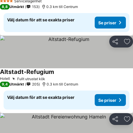
Servicelägenhet
4 Stjärnor
8,8
Utmärkt
153
0.3 km till Centrum
Välj datum för att se exakta priser
Se priser
Dela
Läg
Altstadt-Refugium
Se priser
Hotell
Fullt utrustat kök
Se priser
9,4
Utmärkt
205
0.3 km till Centrum
Välj datum för att se exakta priser
Se priser
Dela
Läg