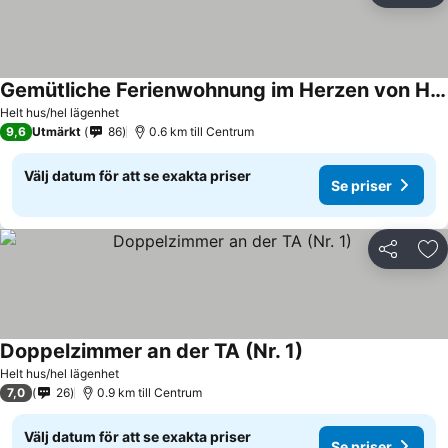
Gemütliche Ferienwohnung im Herzen von Hameln
Se priser
Helt hus/hel lägenhet
9,6
Utmärkt
86
0.6 km till Centrum
Välj datum för att se exakta priser
Se priser
Dela
Läg
Doppelzimmer an der TA (Nr. 1)
Se priser
Helt hus/hel lägenhet
7,0
26
0.9 km till Centrum
Välj datum för att se exakta priser
Se priser