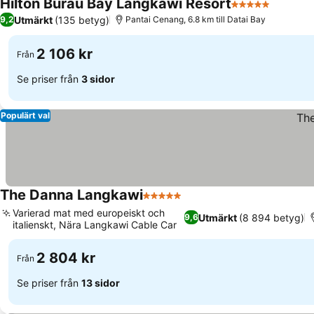
Hilton Burau Bay Langkawi Resort
5 Stjärnor
Utmärkt
(135 betyg)
9,2
Pantai Cenang, 6.8 km till Datai Bay
2 106 kr
Från
Se priser från
3 sidor
Populärt val
The Danna Langkawi
5 Stjärnor
Varierad mat med europeiskt och
Utmärkt
(8 894 betyg)
9,6
italienskt, Nära Langkawi Cable Car
2 804 kr
Från
Se priser från
13 sidor