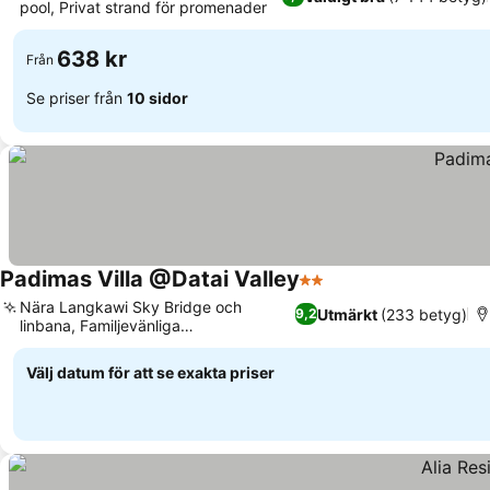
pool, Privat strand för promenader
638 kr
Från
Se priser från
10 sidor
Padimas Villa @Datai Valley
2 Stjärnor
Nära Langkawi Sky Bridge och
Utmärkt
(233 betyg)
9,2
linbana, Familjevänliga
bekvämligheter
Välj datum för att se exakta priser