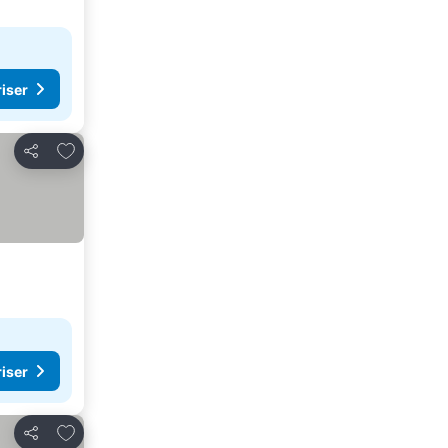
riser
Lägg till i Mina Favoriter
Dela
riser
Lägg till i Mina Favoriter
Dela