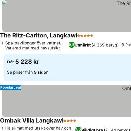
The Ritz-Carlton, Langkawi
5 Stjärnor
Spa-paviljonger över vattnet,
Utmärkt
(4 369 betyg)
9,5
Pan
Varierad mat med havsutsikt
5 228 kr
Från
Se priser från
9 sidor
Populärt val
Ombak Villa Langkawi
4 Stjärnor
Halal-mat med utsikt över hav och
Väldigt bra
(7 144 betyg)
8,2