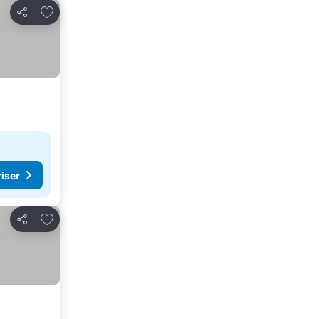
Lägg till i Mina Favoriter
Dela
riser
Lägg till i Mina Favoriter
Dela