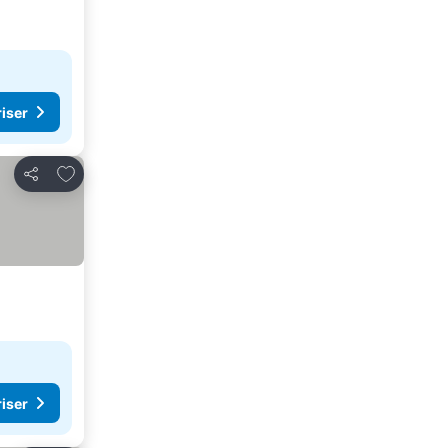
riser
Lägg till i Mina Favoriter
Dela
riser