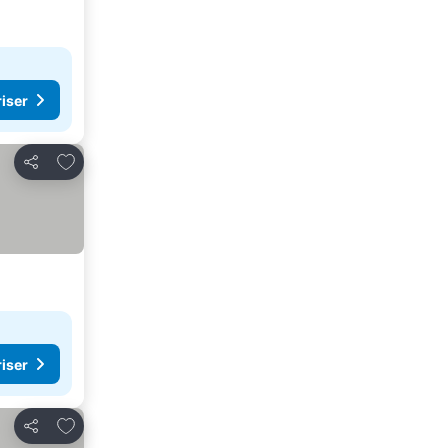
riser
Lägg till i Mina Favoriter
Dela
riser
Lägg till i Mina Favoriter
Dela