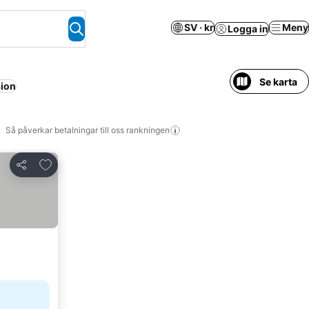
SV · kr
Meny
Logga in
Se karta
ion
Så påverkar betalningar till oss rankningen
Lägg till i Mina Favoriter
Dela