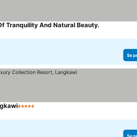
Of Tranquility And Natural Beauty.
Se p
ngkawi
5 Stjärnor
Se p