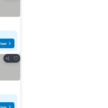
riser
Lägg till i Mina Favoriter
Dela
riser