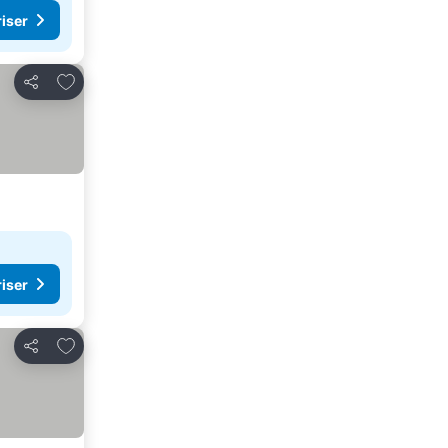
riser
Lägg till i Mina Favoriter
Dela
riser
Lägg till i Mina Favoriter
Dela