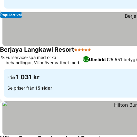
Populärt val
Berjaya Langkawi Resort
5 Stjärnor
Fullservice-spa med olika
Utmärkt
(25 551 betyg)
8,7
behandlingar, Villor över vattnet med
havsutsikt
1 031 kr
Från
Se priser från
15 sidor