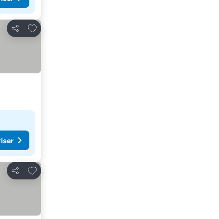
Lägg till i Mina Favoriter
Dela
riser
Lägg till i Mina Favoriter
Dela