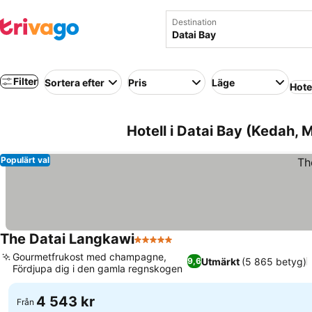
Destination
Filter
Sortera efter
Pris
Läge
Hote
Hotell i Datai Bay (Kedah, 
Populärt val
The Datai Langkawi
5 Stjärnor
Gourmetfrukost med champagne,
Utmärkt
(5 865 betyg)
9,6
Fördjupa dig i den gamla regnskogen
4 543 kr
Från