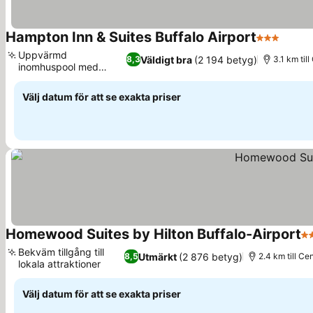
Hampton Inn & Suites Buffalo Airport
3 Stjärnor
Uppvärmd
Väldigt bra
(2 194 betyg)
8,3
3.1 km til
inomhuspool med
saltvatten
Välj datum för att se exakta priser
Homewood Suites by Hilton Buffalo-Airport
3 
Bekväm tillgång till
Utmärkt
(2 876 betyg)
8,5
2.4 km till Ce
lokala attraktioner
Välj datum för att se exakta priser