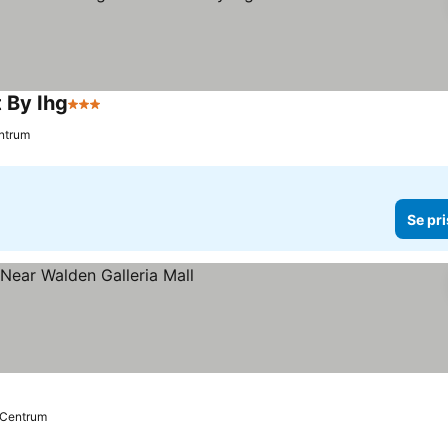
 By Ihg
3 Stjärnor
entrum
Se pri
l Centrum