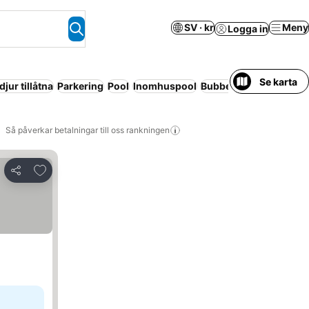
SV · kr
Meny
Logga in
Se karta
jur tillåtna
Parkering
Pool
Inomhuspool
Bubbelpool
Kylskåp
W
Så påverkar betalningar till oss rankningen
Lägg till i Mina Favoriter
Dela