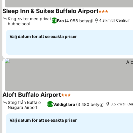
Sleep Inn & Suites Buffalo Airport
3 Stjärnor
King-sviter med privat
Bra
(4 988 betyg)
7,8
4.8 km till Centrum
bubbelpool
Välj datum för att se exakta priser
Aloft Buffalo Airport
3 Stjärnor
Steg från Buffalo
Väldigt bra
(3 480 betyg)
8,3
3.5 km till C
Niagara Airport
Välj datum för att se exakta priser