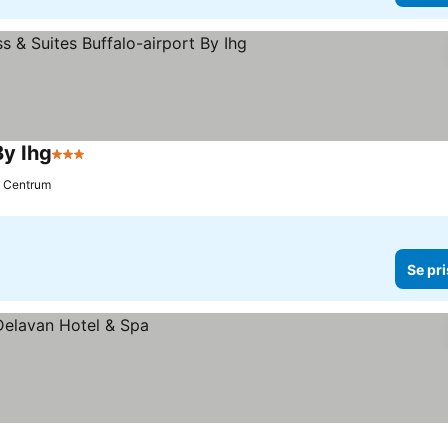
By Ihg
3 Stjärnor
ll Centrum
Se pri