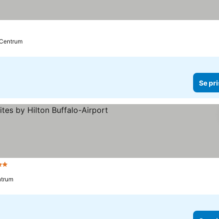
l Centrum
Se pri
Stjärnor
ntrum