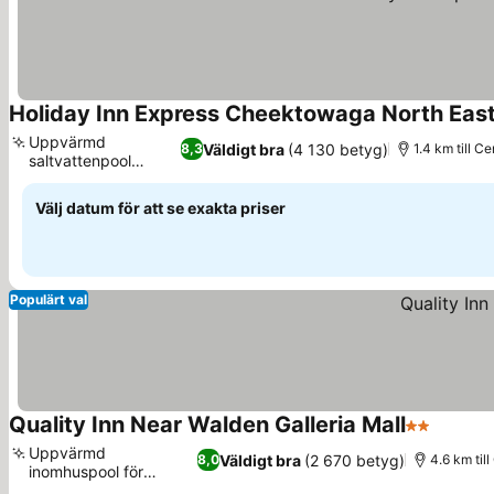
Holiday Inn Express Cheektowaga North East
Uppvärmd
Väldigt bra
(4 130 betyg)
8,3
1.4 km till C
saltvattenpool
inomhus
Välj datum för att se exakta priser
Populärt val
Quality Inn Near Walden Galleria Mall
2 Stjärnor
Uppvärmd
Väldigt bra
(2 670 betyg)
8,0
4.6 km til
inomhuspool för
avkoppling