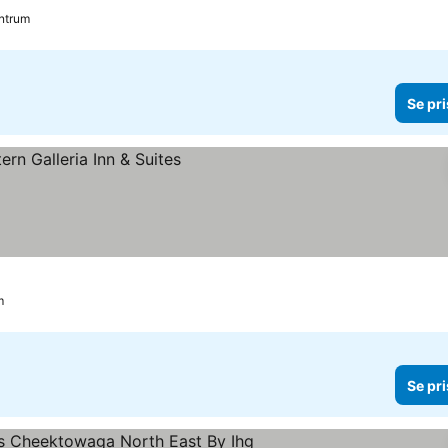
entrum
Se pri
m
Se pri