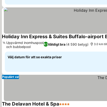
Holiday Inn Express & Suites Buffalo-airport 
Uppvärmd inomhuspool
Väldigt bra
(4 590 betyg)
8,1
3.0 km ti
och bubbelpool
Välj datum för att se exakta priser
Populärt val
The Delavan Hotel & Spa
4 Stjärnor