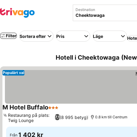
Destination
Filter
Sortera efter
Pris
Läge
Hote
Hotell i Cheektowaga (New
Populärt val
M Hotel Buffalo
3 Stjärnor
Restaurang på plats:
(8 995 betyg)
7,1
0.8 km till Centrum
Twig Lounge
1 402 kr
Från