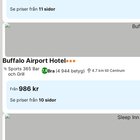
Se priser från
11 sidor
Buffalo Airport Hotel
3 Stjärnor
Sports 365 Bar
Bra
(4 944 betyg)
7,8
4.7 km till Centrum
och Grill
986 kr
Från
Se priser från
10 sidor