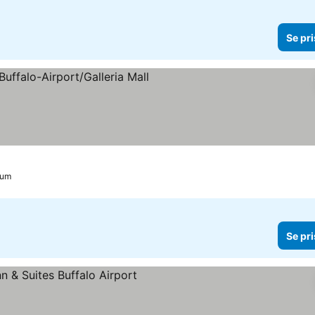
Se pri
järnor
rum
Se pri