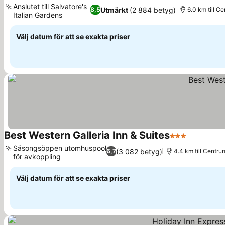
Anslutet till Salvatore's
Utmärkt
(2 884 betyg)
8,5
6.0 km till C
Italian Gardens
Välj datum för att se exakta priser
Best Western Galleria Inn & Suites
3 Stjärnor
Säsongsöppen utomhuspool
(3 082 betyg)
6,7
4.4 km till Centru
för avkoppling
Välj datum för att se exakta priser