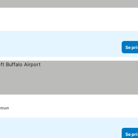
Se pri
entrum
Se pri