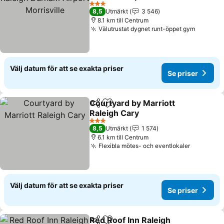
Morrisville
Se priser
3 Stjärnor
8,5
Utmärkt
3 546
8.1 km till Centrum
Välutrustat dygnet runt-öppet gym
Se pris
Välj datum för att se exakta priser
Se priser
Courtyard by Marriott
Dela
Lägg till i Mina Favoriter
Raleigh Cary
Se priser
3 Stjärnor
8,5
Utmärkt
1 574
6.1 km till Centrum
Flexibla mötes- och eventlokaler
Se priser
Välj datum för att se exakta priser
Se priser
Red Roof Inn Raleigh