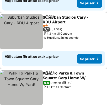
Välj datum för att se exakta priser
Se priser
Suburban Studios Cary -
Dela
Lägg till i Mina Favoriter
RDU Airport
Se priser
2 Stjärnor
5,2
589
4.3 km till Centrum
Husdjursvänligt boende
Se priser
Välj datum för att se exakta priser
Se priser
Walk To Parks & Town
Dela
Lägg till i Mina Favoriter
Square: Cary Home W/
Yard!
Se priser
9,0
Utmärkt
40
1.3 km till Centrum