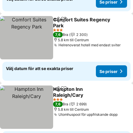
Se priser
Comfort Suites Regency
Dela
Lägg till i Mina Favoriter
Park
Se priser
3 Stjärnor
7,6
Bra
2 300
5.8 km till Centrum
Helrenoverat hotell med endast sviter
Se pr
Välj datum för att se exakta priser
Se priser
Hampton Inn
Dela
Lägg till i Mina Favoriter
Raleigh/Cary
Se priser
3 Stjärnor
7,6
Bra
2 699
5.8 km till Centrum
Utomhuspool för uppfriskande dopp
Se pris