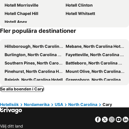
Hotell Morrisville
Hotell Clinton
Renaissance Raleigh North Hills Hotel
AC Hotel Raleigh North Hills
Hotell Chapel Hill
Hotell Whitsett
Hyatt House Raleigh North Hills
Holiday Inn Express Holly Springs - Raleigh Area, an IHG Hotel
Hotell Apex
DoubleTree by Hilton Raleigh Midtown
Microtel Inn & Suites by Wyndham Raleigh
Fler populära destinationer
Hillsborough, North Carolina Hotell
Mebane, North Carolina Hotell
Burlington, North Carolina Hotell
Fayetteville, North Carolina Hotell
Southern Pines, North Carolina Hotell
Battleboro, North Carolina Hotell
Pinehurst, North Carolina Hotell
Mount Olive, North Carolina Hotell
Raleigh, North Carolina Hotell
Greensboro, North Carolina Hotell
Durham, North Carolina Hotell
Morrisville, North Carolina Hotell
Se alla boenden i Cary
Chapel Hill, North Carolina Hotell
Whitsett, North Carolina Hotell
Hotellsök
Nordamerika
USA
North Carolina
Cary
High Point, North Carolina Hotell
Apex, North Carolina Hotell
New York, New York Hotell
Miami Beach, Florida Hotell
Facebook
Twitter
Insta
Yo
Las Vegas, Nevada Hotell
Orlando, Florida Hotell
Välj ditt land