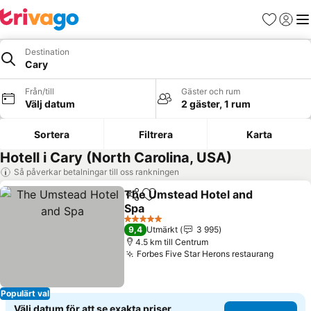
Favoriter
Logga 
Me
Destination
Cary
Från/till
Gäster och rum
Välj datum
2 gäster, 1 rum
Sortera
Filtrera
Karta
Hotell i Cary (North Carolina, USA)
Så påverkar betalningar till oss rankningen
The Umstead Hotel and
Dela
Lägg till i Mina Favoriter
Spa
Se priser
5 Stjärnor
9,4
Utmärkt
3 995
4.5 km till Centrum
Forbes Five Star Herons restaurang
Se pris
Populärt val
Välj datum för att se exakta priser