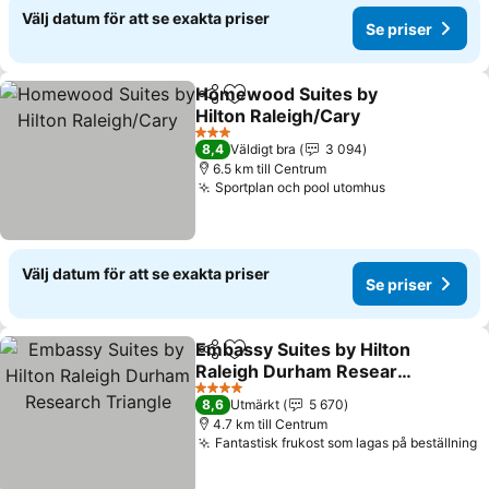
Välj datum för att se exakta priser
Se priser
Homewood Suites by
Dela
Lägg till i Mina Favoriter
Hilton Raleigh/Cary
Se priser
3 Stjärnor
8,4
Väldigt bra
3 094
6.5 km till Centrum
Sportplan och pool utomhus
Se priser
Välj datum för att se exakta priser
Se priser
Embassy Suites by Hilton
Dela
Lägg till i Mina Favoriter
Raleigh Durham Research
Triangle
Se priser
4 Stjärnor
8,6
Utmärkt
5 670
4.7 km till Centrum
Fantastisk frukost som lagas på beställning
S