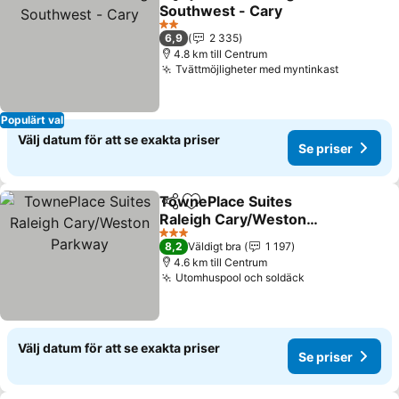
Dela
Lägg till i Mina Favoriter
Southwest - Cary
Se priser
2 Stjärnor
6,9
2 335
4.8 km till Centrum
Tvättmöjligheter med myntinkast
Se priser
Populärt val
Välj datum för att se exakta priser
Se priser
TownePlace Suites
Dela
Lägg till i Mina Favoriter
Raleigh Cary/Weston
Parkway
Se priser
3 Stjärnor
8,2
Väldigt bra
1 197
4.6 km till Centrum
Utomhuspool och soldäck
Se priser
Välj datum för att se exakta priser
Se priser