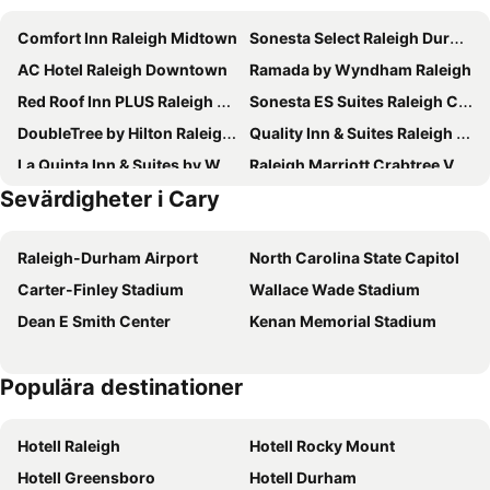
Comfort Inn Raleigh Midtown
Sonesta Select Raleigh Durham Airport Morrisville
AC Hotel Raleigh Downtown
Ramada by Wyndham Raleigh
Red Roof Inn PLUS Raleigh Downtown NCSU Conv Center
Sonesta ES Suites Raleigh Cary
DoubleTree by Hilton Raleigh Crabtree Valley
Quality Inn & Suites Raleigh Durham Airport
La Quinta Inn & Suites by Wyndham Raleigh Durham Intl AP
Raleigh Marriott Crabtree Valley
Sevärdigheter i Cary
Fairfield Inn & Suites Raleigh-Durham Airport/Brier Creek
Hyatt House Raleigh Downtown/Seaboard Station
Residence Inn by Marriott Raleigh Downtown
The Mayton
Raleigh-Durham Airport
North Carolina State Capitol
Suburban Studios Cary - RDU Airport
Hyatt Place Raleigh Cary
Carter-Finley Stadium
Wallace Wade Stadium
Four Points by Sheraton Raleigh Arena
Hilton Garden Inn Raleigh-Durham Airport
Dean E Smith Center
Kenan Memorial Stadium
Holiday Inn Raleigh-Durham Airport by IHG
Microtel Inn & Suites by Wyndham Raleigh Durham Airport
SpringHill Suites by Marriott Raleigh Apex
Best Western Plus Raleigh Crabtree Valley Hotel
Populära destinationer
La Quinta Inn & Suites by Wyndham Raleigh Crabtree
Aloft Raleigh
Fairfield Inn & Suites Raleigh Crabtree Valley
Candlewood Suites Raleigh Crabtree by IHG
Hotell Raleigh
Hotell Rocky Mount
Hyatt House Raleigh / RDU / Brier Creek
Hampton Inn & Suites Raleigh Downtown
Hotell Greensboro
Hotell Durham
Extended Stay America Select Suites - Raleigh - RTP - 4919 Miami Blvd.
The Longleaf Hotel