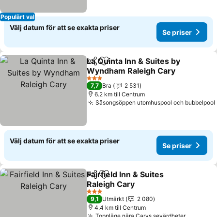
Populärt val
Välj datum för att se exakta priser
Se priser
La Quinta Inn & Suites by
Dela
Lägg till i Mina Favoriter
Wyndham Raleigh Cary
Se priser
3 Stjärnor
7,7
Bra
2 531
6.2 km till Centrum
Säsongsöppen utomhuspool och bubbelpool
Välj datum för att se exakta priser
Se priser
Fairfield Inn & Suites
Dela
Lägg till i Mina Favoriter
Raleigh Cary
Se priser
3 Stjärnor
9,1
Utmärkt
2 080
4.4 km till Centrum
Toppläge nära Carys sevärdheter