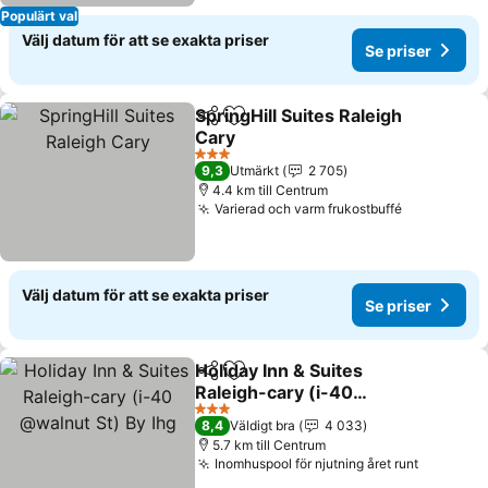
Populärt val
Välj datum för att se exakta priser
Se priser
SpringHill Suites Raleigh
Dela
Lägg till i Mina Favoriter
Cary
Se priser
3 Stjärnor
9,3
Utmärkt
2 705
4.4 km till Centrum
Varierad och varm frukostbuffé
Se priser
Välj datum för att se exakta priser
Se priser
Holiday Inn & Suites
Dela
Lägg till i Mina Favoriter
Raleigh-cary (i-40
@walnut St) By Ihg
Se priser
3 Stjärnor
8,4
Väldigt bra
4 033
5.7 km till Centrum
Inomhuspool för njutning året runt
Se prise