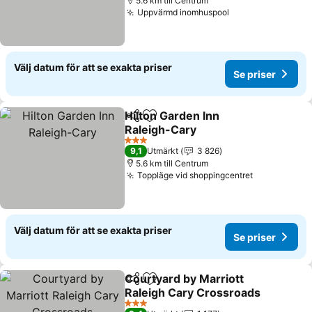
5.6 km till Centrum
Uppvärmd inomhuspool
Se priser
Välj datum för att se exakta priser
Se priser
Hilton Garden Inn
Dela
Lägg till i Mina Favoriter
Raleigh-Cary
Se priser
3 Stjärnor
9,1
Utmärkt
3 826
5.6 km till Centrum
Toppläge vid shoppingcentret
Se priser
Välj datum för att se exakta priser
Se priser
Courtyard by Marriott
Dela
Lägg till i Mina Favoriter
Raleigh Cary Crossroads
Se priser
3 Stjärnor