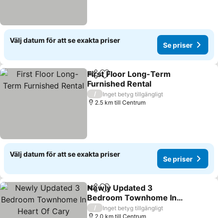
Välj datum för att se exakta priser
Se priser
First Floor Long-Term
Dela
Lägg till i Mina Favoriter
Furnished Rental
Se priser
/
Inget betyg tillgängligt
2.5 km till Centrum
Välj datum för att se exakta priser
Se priser
Newly Updated 3
Dela
Lägg till i Mina Favoriter
Bedroom Townhome In
Heart Of Cary
Se priser
/
Inget betyg tillgängligt
2.0 km till Centrum