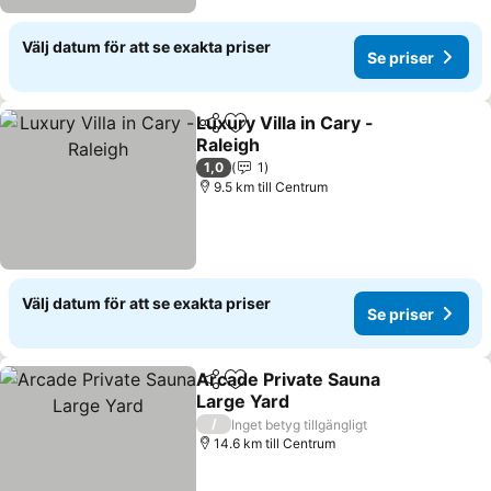
Välj datum för att se exakta priser
Se priser
Luxury Villa in Cary -
Dela
Lägg till i Mina Favoriter
Raleigh
Se priser
1,0
1
9.5 km till Centrum
Välj datum för att se exakta priser
Se priser
Arcade Private Sauna
Dela
Lägg till i Mina Favoriter
Large Yard
Se priser
/
Inget betyg tillgängligt
14.6 km till Centrum