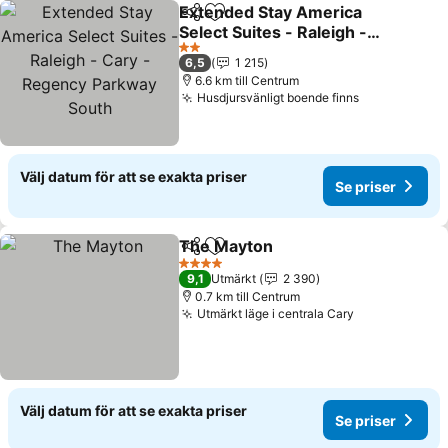
Extended Stay America
Dela
Lägg till i Mina Favoriter
Select Suites - Raleigh -
Cary - Regency Parkway
Se priser
2 Stjärnor
6,5
1 215
South
6.6 km till Centrum
Husdjursvänligt boende finns
Se priser
Välj datum för att se exakta priser
Se priser
The Mayton
Dela
Lägg till i Mina Favoriter
Se priser
4 Stjärnor
9,1
Utmärkt
2 390
0.7 km till Centrum
Utmärkt läge i centrala Cary
Se priser
Välj datum för att se exakta priser
Se priser