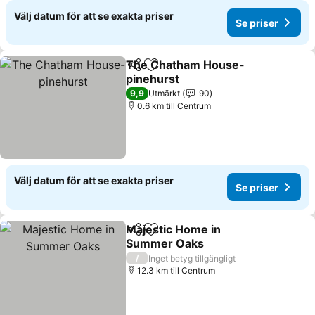
Välj datum för att se exakta priser
Se priser
The Chatham House-
Dela
Lägg till i Mina Favoriter
pinehurst
Se priser
9,9
Utmärkt
90
0.6 km till Centrum
Välj datum för att se exakta priser
Se priser
Majestic Home in
Dela
Lägg till i Mina Favoriter
Summer Oaks
Se priser
/
Inget betyg tillgängligt
12.3 km till Centrum