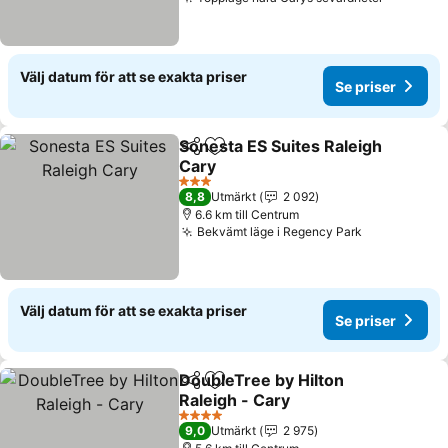
Se prise
Välj datum för att se exakta priser
Se priser
Sonesta ES Suites Raleigh
Dela
Lägg till i Mina Favoriter
Cary
Se priser
3 Stjärnor
8,8
Utmärkt
2 092
6.6 km till Centrum
Bekvämt läge i Regency Park
Se priser
Välj datum för att se exakta priser
Se priser
DoubleTree by Hilton
Dela
Lägg till i Mina Favoriter
Raleigh - Cary
Se priser
4 Stjärnor
9,0
Utmärkt
2 975