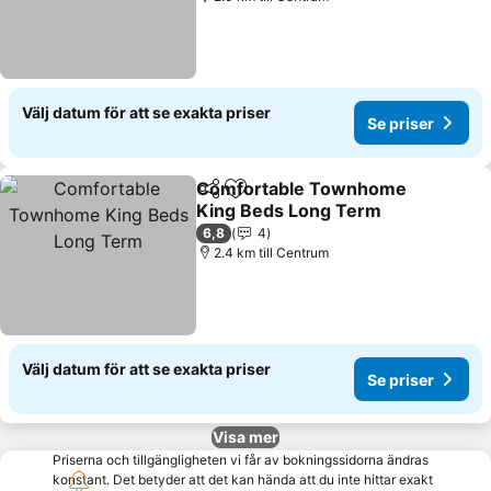
Välj datum för att se exakta priser
Se priser
Comfortable Townhome
Dela
Lägg till i Mina Favoriter
King Beds Long Term
Se priser
6,8
4
2.4 km till Centrum
Välj datum för att se exakta priser
Se priser
Visa mer
Priserna och tillgängligheten vi får av bokningssidorna ändras
konstant. Det betyder att det kan hända att du inte hittar exakt