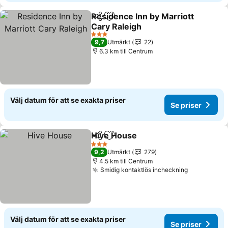
Residence Inn by Marriott
Dela
Lägg till i Mina Favoriter
Cary Raleigh
Se priser
3 Stjärnor
9,7
Utmärkt
22
6.3 km till Centrum
Välj datum för att se exakta priser
Se priser
Hive House
Dela
Lägg till i Mina Favoriter
Se priser
3 Stjärnor
9,2
Utmärkt
279
4.5 km till Centrum
Smidig kontaktlös incheckning
Se priser
Välj datum för att se exakta priser
Se priser