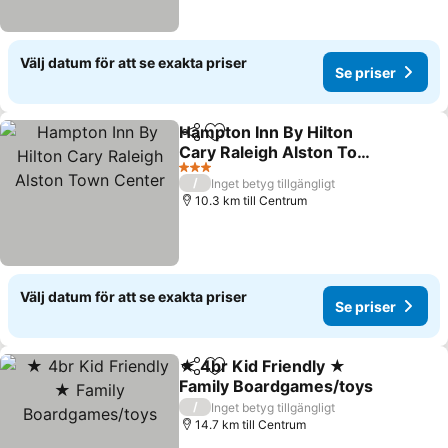
Välj datum för att se exakta priser
Se priser
Hampton Inn By Hilton
Dela
Lägg till i Mina Favoriter
Cary Raleigh Alston Town
Center
Se priser
3 Stjärnor
/
Inget betyg tillgängligt
10.3 km till Centrum
Välj datum för att se exakta priser
Se priser
★ 4br Kid Friendly ★
Dela
Lägg till i Mina Favoriter
Family Boardgames/toys
Se priser
/
Inget betyg tillgängligt
14.7 km till Centrum