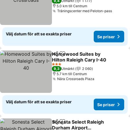
9,4
Utmärkt
1 177
5.0 km till Centrum
Träningscenter med Peloton-pass
Se prise
Välj datum för att se exakta priser
Se priser
Homewood Suites by
Dela
Lägg till i Mina Favoriter
Hilton Raleigh Cary I-40
Se priser
3 Stjärnor
9,3
Utmärkt
2 060
5.7 km till Centrum
Nära Crossroads Plaza
Se priser
Välj datum för att se exakta priser
Se priser
Sonesta Select Raleigh
Dela
Lägg till i Mina Favoriter
Durham Airport