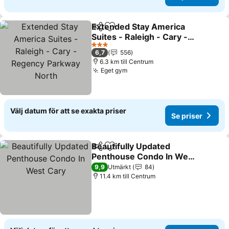
Extended Stay America
Dela
Lägg till i Mina Favoriter
Suites - Raleigh - Cary -
Regency Parkway North
Se priser
3 Stjärnor
6,7
556
6.3 km till Centrum
Eget gym
Se priser
Välj datum för att se exakta priser
Se priser
Beautifully Updated
Dela
Lägg till i Mina Favoriter
Penthouse Condo In West
Cary
Se priser
9,9
Utmärkt
84
11.4 km till Centrum