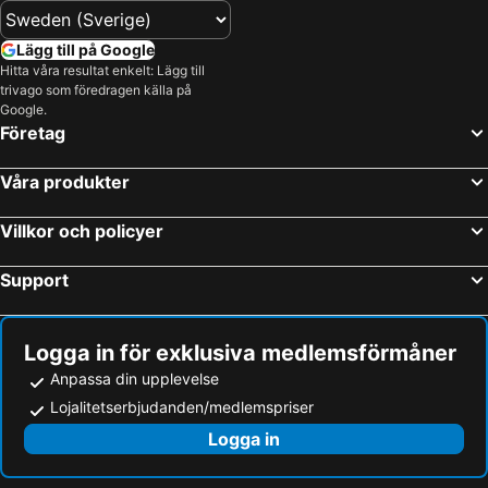
Miami, Florida Hotell
Los Angeles, Kalifornien Hotell
San Francisco, Kalifornien Hotell
Fort Lauderdale, Florida Hotell
Lägg till på Google
Honolulu, Hawaii Hotell
Hitta våra resultat enkelt: Lägg till
trivago som föredragen källa på
Google.
Företag
Våra produkter
Villkor och policyer
Support
Logga in för exklusiva medlemsförmåner
Anpassa din upplevelse
Lojalitetserbjudanden/medlemspriser
Logga in