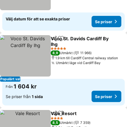
Välj datum för att se exakta priser
Se priser
Voco St. Davids Cardiff By
Dela
Lägg till i Mina Favoriter
Ihg
Se priser
5 Stjärnor
8,9
Utmärkt
11 966
1.9 km till Cardiff Central railway station
Utmärkt läge vid Cardiff Bay
Se priser
Populärt val
1 604 kr
Från
Se priser från
1 sida
Se priser
Vale Resort
Dela
Lägg till i Mina Favoriter
Se priser
4 Stjärnor
8,5
Utmärkt
7 359