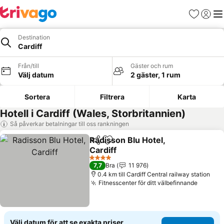
Favoriter
Logga 
Me
Destination
Cardiff
Från/till
Gäster och rum
Välj datum
2 gäster, 1 rum
Sortera
Filtrera
Karta
Hotell i Cardiff (Wales, Storbritannien)
Så påverkar betalningar till oss rankningen
Radisson Blu Hotel,
Dela
Lägg till i Mina Favoriter
Cardiff
Se priser
4 Stjärnor
7,7
Bra
11 976
0.4 km till Cardiff Central railway station
Fitnesscenter för ditt välbefinnande
Se pris
Välj datum för att se exakta priser