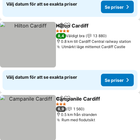
Välj datum för att se exakta priser
Se priser
Hilton Cardiff
Dela
Lägg till i Mina Favoriter
Se priser
4 Stjärnor
8,4
Väldigt bra
13 880
0.8 km till Cardiff Central railway station
Utmärkt läge mittemot Cardiff Castle
Se pri
Välj datum för att se exakta priser
Se priser
Campanile Cardiff
Dela
Lägg till i Mina Favoriter
Se prise
3 Stjärnor
6,9
1 560
0.5 km från stranden
Rum med flodutsikt
Se priser