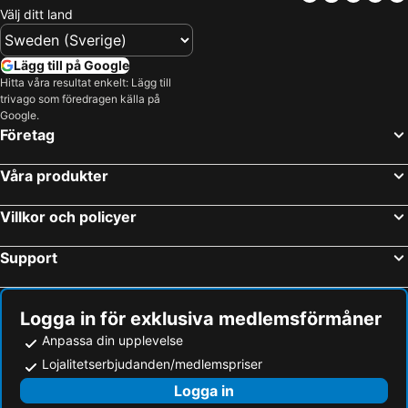
Välj ditt land
Swansea, Wales Hotell
Shrewsbury, England Hotell
Tenby, Wales Hotell
Aberystwyth, Wales Hotell
Lägg till på Google
Porthmadog, Wales Hotell
Pwllheli, Wales Hotell
Hitta våra resultat enkelt: Lägg till
trivago som föredragen källa på
London, England Hotell
Edinburgh, Skottland Hotell
Google.
Manchester, England Hotell
Liverpool, England Hotell
Företag
Glasgow, Skottland Hotell
Brighton, England Hotell
Våra produkter
Birmingham, England Hotell
Heathrow, England Hotell
Iverness, Skottland Hotell
Villkor och policyer
Support
Logga in för exklusiva medlemsförmåner
Anpassa din upplevelse
Lojalitetserbjudanden/medlemspriser
Logga in