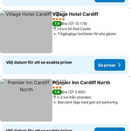
Village Hotel Cardiff
Dela
Lägg till i Mina Favoriter
Se pri
4 Stjärnor
7,9
Bra
10 178
1.6 km till Red Castle
Tillgängliga faciliteter för alla gäster
Se pri
Välj datum för att se exakta priser
Se priser
Premier Inn Cardiff North
Dela
Lägg till i Mina Favoriter
S
3 Stjärnor
7,6
Bra
5 892
0.3 km från stranden
Bekvämt läge med gott om parkering
Se pri
Välj datum för att se exakta priser