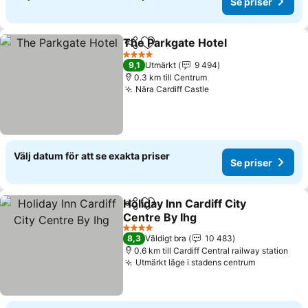
Se priser
The Parkgate Hotel
Dela
Lägg till i Mina Favoriter
Se pris
4 Stjärnor
9,1
Utmärkt
9 494
0.3 km till Centrum
Nära Cardiff Castle
Se priser
Välj datum för att se exakta priser
Se priser
Holiday Inn Cardiff City
Dela
Lägg till i Mina Favoriter
Centre By Ihg
Se priser
4 Stjärnor
8,3
Väldigt bra
10 483
0.6 km till Cardiff Central railway station
Utmärkt läge i stadens centrum
Se priser