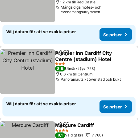
1.2 km till Red Castle
Mångsidiga mötes- och
evenemangsutrymmen
Välj datum för att se exakta priser
Se priser
Premier Inn Cardiff City
Dela
Lägg till i Mina Favoriter
Centre (stadium) Hotel
Se priser
3 Stjärnor
8,5
Utmärkt
753
0.6 km till Centrum
Panoramautsikt över stad och bukt
Se pris
Välj datum för att se exakta priser
Se priser
Mercure Cardiff
Dela
Lägg till i Mina Favoriter
Se priser
4 Stjärnor
8,1
Väldigt bra
7 760