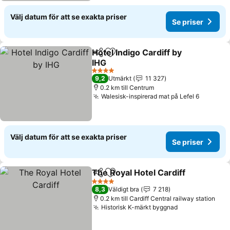
Välj datum för att se exakta priser
Se priser
Hotel Indigo Cardiff by
Dela
Lägg till i Mina Favoriter
IHG
Se priser
4 Stjärnor
9,2
Utmärkt
11 327
0.2 km till Centrum
Walesisk-inspirerad mat på Lefel 6
Se prise
Välj datum för att se exakta priser
Se priser
The Royal Hotel Cardiff
Dela
Lägg till i Mina Favoriter
Se 
4 Stjärnor
8,3
Väldigt bra
7 218
0.2 km till Cardiff Central railway station
Historisk K-märkt byggnad
Se priser