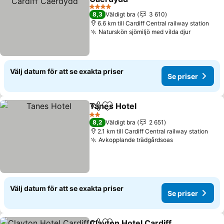
Se priser
4 Stjärnor
8,3
Väldigt bra
3 610
6.6 km till Cardiff Central railway station
Naturskön sjömiljö med vilda djur
Se priser
Välj datum för att se exakta priser
Se priser
Tanes Hotel
Dela
Lägg till i Mina Favoriter
Se priser
2 Stjärnor
8,2
Väldigt bra
2 651
2.1 km till Cardiff Central railway station
Avkopplande trädgårdsoas
Se priser
Välj datum för att se exakta priser
Se priser
Clayton Hotel Cardiff