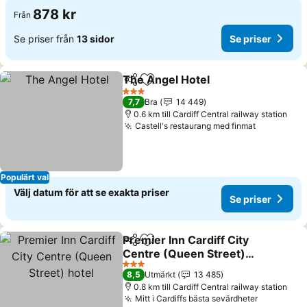
878 kr
Från
Se priser från
13 sidor
Se priser
The Angel Hotel
Dela
Lägg till i Mina Favoriter
Se priser
3 Stjärnor
7,7
Bra
14 449
0.6 km till Cardiff Central railway station
Castell's restaurang med finmat
Se priser
Populärt val
Välj datum för att se exakta priser
Se priser
Premier Inn Cardiff City
Dela
Lägg till i Mina Favoriter
Centre (Queen Street)
hotel
Se priser
3 Stjärnor
8,5
Utmärkt
13 485
0.8 km till Cardiff Central railway station
Mitt i Cardiffs bästa sevärdheter
Se priser