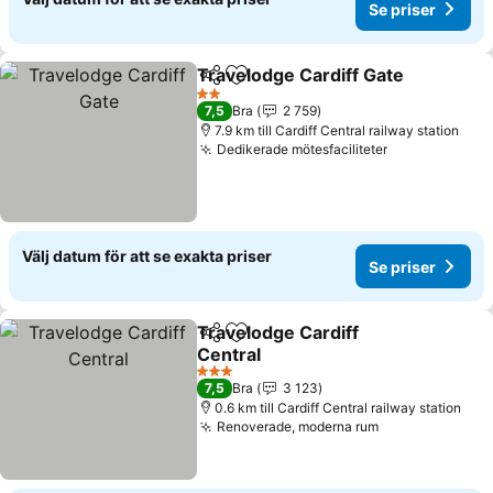
Se priser
Travelodge Cardiff Gate
Dela
Lägg till i Mina Favoriter
Se
2 Stjärnor
7,5
Bra
2 759
7.9 km till Cardiff Central railway station
Dedikerade mötesfaciliteter
Se priser
Välj datum för att se exakta priser
Se priser
Travelodge Cardiff
Dela
Lägg till i Mina Favoriter
Central
Se priser
3 Stjärnor
7,5
Bra
3 123
0.6 km till Cardiff Central railway station
Renoverade, moderna rum
Se priser