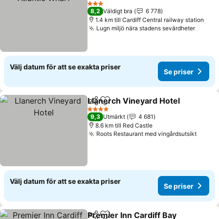
Se priser
3 Stjärnor
8,2
Väldigt bra
6 778
1.4 km till Cardiff Central railway station
Lugn miljö nära stadens sevärdheter
Se pri
Välj datum för att se exakta priser
Se priser
Llanerch Vineyard Hotel
Dela
Lägg till i Mina Favoriter
Se
4 Stjärnor
9,3
Utmärkt
4 681
8.6 km till Red Castle
Roots Restaurant med vingårdsutsikt
Se pri
Välj datum för att se exakta priser
Se priser
Premier Inn Cardiff Bay