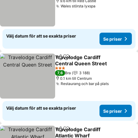
9.6 km till Red Castle
Wales största lyxspa
Se priser
Välj datum för att se exakta priser
Se priser
Travelodge Cardiff
Dela
Lägg till i Mina Favoriter
Central Queen Street
Se priser
3 Stjärnor
7,6
Bra
3 188
0.1 km till Centrum
Restaurang och bar på plats
Se priser
Välj datum för att se exakta priser
Se priser
Travelodge Cardiff
Dela
Lägg till i Mina Favoriter
Atlantic Wharf