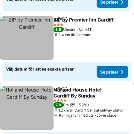
Se priser
ZIP by Premier Inn Cardiff
Dela
Lägg till i Mina Favoriter
3 Stjärnor
8,5
Utmärkt
441
3.4 km till Centrum
Välj datum för att se exakta priser
Se priser
Holland House Hotel
Dela
Lägg till i Mina Favoriter
Cardiff By Sunday
Se priser
4 Stjärnor
7,8
Bra
15 281
1.2 km till Cardiff Central railway station
Rymliga rum med utsikt över staden
Se pris