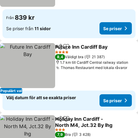
839 kr
Från
Se priser från
11 sidor
Se priser
Future Inn Cardiff Bay
Dela
Lägg till i Mina Favoriter
Se p
4 Stjärnor
8,4
Väldigt bra
21 387
1.7 km till Cardiff Central railway station
Thomas Restaurant med lokala råvaror
Se p
Populärt val
Välj datum för att se exakta priser
Se priser
Holiday Inn Cardiff -
Dela
Lägg till i Mina Favoriter
North M4, Jct.32 By Ihg
Se priser
3 Stjärnor
7,9
Bra
3 428