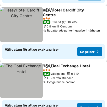
easyHotel Cardiff City
Dela
Lägg till i Mina Favoriter
Centre
Se priser
3 Stjärnor
8,6
Utmärkt
10 285
0.8 km till Centrum
Rabatterade parkeringspriser i närheten
Se p
Välj datum för att se exakta priser
Se priser
The Coal Exchange Hotel
Dela
Lägg till i Mina Favoriter
S
3 Stjärnor
8,2
Väldigt bra
9 319
1.6 km från stranden
Lyxiga bubbelbadkar
Se priser
Välj datum för att se exakta priser