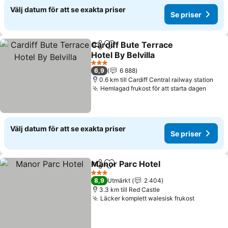
Välj datum för att se exakta priser
Se priser
Cardiff Bute Terrace
Dela
Lägg till i Mina Favoriter
Hotel By Belvilla
Se priser
3 Stjärnor
6,9
6 888
0.6 km till Cardiff Central railway station
Hemlagad frukost för att starta dagen
Se pr
Välj datum för att se exakta priser
Se priser
Manor Parc Hotel
Dela
Lägg till i Mina Favoriter
Se priser
3 Stjärnor
8,9
Utmärkt
2 404
3.3 km till Red Castle
Läcker komplett walesisk frukost
Se prise