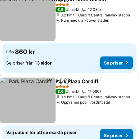
Dela
Lägg till i Mina Favoriter
Se pr
4 Stjärnor
8,5
Utmärkt
12 082
0.2 km till Cardiff Central railway station
Rum med utsikt över staden
Se priser
860 kr
Från
Se priser från
13 sidor
Se priser
Park Plaza Cardiff
Dela
Lägg till i Mina Favoriter
Se priser
4 Stjärnor
8,6
Utmärkt
11 080
0.9 km till Cardiff Central railway station
Uppvärmd pool i rostfritt stål
Se priser
Välj datum för att se exakta priser
Se priser