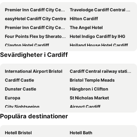
Premier Inn Cardiff City Centre (Queen Street) hotel
Travelodge Cardiff Central Queen Street
easyHotel Cardiff City Centre
Hilton Cardiff
Premier Inn Cardiff City Centre (stadium) Hotel
The Angel Hotel
Four Points Flex by Sheraton Cardiff
Hotel Indigo Cardiff by IHG
Clayton Hotel Cardiff
Holland House Hotel Cardiff By Sunday
Sevärdigheter i Cardiff
The Royal Hotel Cardiff
Cardiff Marriott Hotel
Premier Inn Cardiff Bay
Radisson Blu Hotel, Cardiff
International Airport Bristol
Cardiff Central railway station
Premier Inn Cardiff North
Travelodge Cardiff Atlantic Wharf
Cardiff Castle
Bristol Temple Meads
Holiday Inn Express Cardiff Bay by IHG
Park Plaza Cardiff
Dunster Castle
Hängbron i Clifton
Novotel Cardiff Centre
Future Inn Cardiff Bay
Europa
St Nicholas Market
Mercure Cardiff
Cardiff Sandringham Hotel
City Sightseeing
Airport Cardiff
ibis Cardiff
The Mount Rooms
Populära destinationer
SS Great Britain
Bristol Bus Station
The Coal Exchange Hotel
The Parkgate Hotel
Tintern Abbey
Bristol Hippodrome
Holiday Inn Cardiff City Centre By Ihg
Tanes Hotel
Hotell Bristol
Hotell Bath
RHS Flower Show Cardiff
New Theatre Cardiff
Village Hotel Cardiff
Staybridge Suites Cardiff by IHG