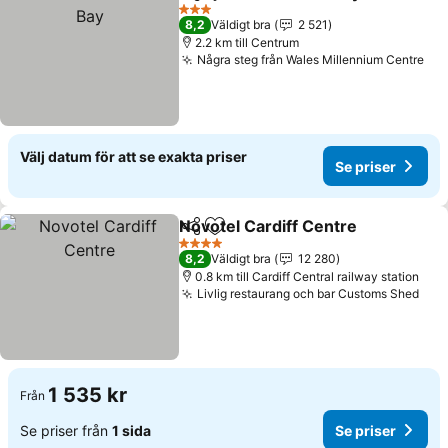
Dela
Lägg till i Mina Favoriter
Se 
3 Stjärnor
8,2
Väldigt bra
2 521
2.2 km till Centrum
Några steg från Wales Millennium Centre
Se 
Välj datum för att se exakta priser
Se priser
Novotel Cardiff Centre
Dela
Lägg till i Mina Favoriter
Se 
4 Stjärnor
8,2
Väldigt bra
12 280
0.8 km till Cardiff Central railway station
Livlig restaurang och bar Customs Shed
Se p
1 535 kr
Från
Se priser från
1 sida
Se priser