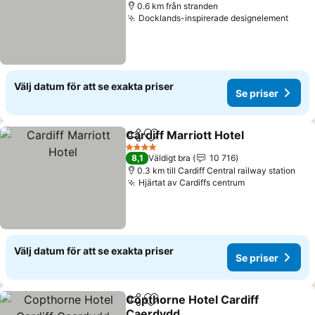
0.6 km från stranden
Docklands-inspirerade designelement
Se pr
Välj datum för att se exakta priser
Se priser
Cardiff Marriott Hotel
Dela
Lägg till i Mina Favoriter
Se pr
4 Stjärnor
8,1
Väldigt bra
10 716
0.3 km till Cardiff Central railway station
Hjärtat av Cardiffs centrum
Se priser
Välj datum för att se exakta priser
Se priser
Copthorne Hotel Cardiff
Dela
Lägg till i Mina Favoriter
Caerdydd