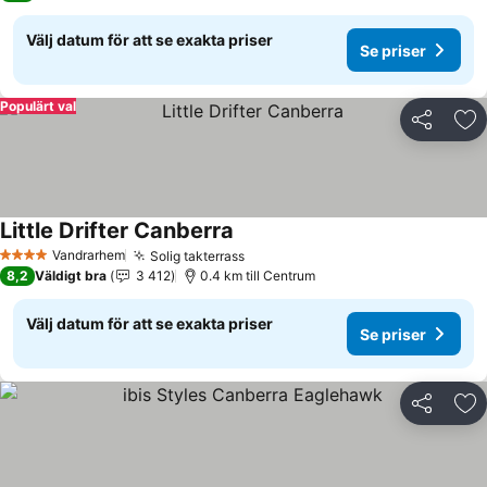
Välj datum för att se exakta priser
Se priser
Populärt val
Dela
Läg
Little Drifter Canberra
Se priser
Vandrarhem
Solig takterrass
Se priser
4 Stjärnor
8,2
Väldigt bra
3 412
0.4 km till Centrum
Välj datum för att se exakta priser
Se priser
Dela
Läg