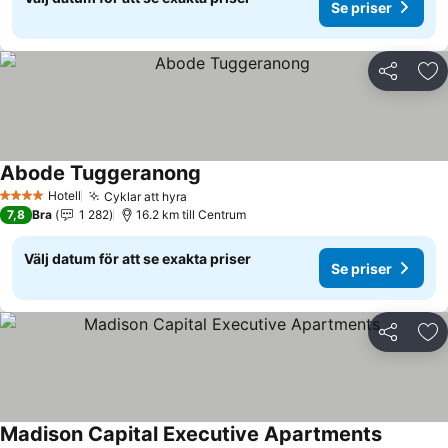
Se priser
Dela
Läg
Abode Tuggeranong
Se priser
Hotell
Cyklar att hyra
Se priser
4 Stjärnor
7,8
Bra
1 282
16.2 km till Centrum
Välj datum för att se exakta priser
Se priser
Dela
Läg
Madison Capital Executive Apartments
Se priser