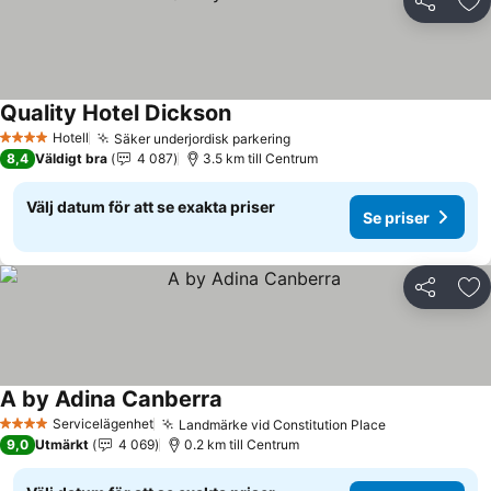
Dela
Läg
Quality Hotel Dickson
Se priser
Hotell
Säker underjordisk parkering
Se priser
4 Stjärnor
8,4
Väldigt bra
4 087
3.5 km till Centrum
Välj datum för att se exakta priser
Se priser
Dela
Läg
A by Adina Canberra
Se priser
Servicelägenhet
Landmärke vid Constitution Place
Se priser
4 Stjärnor
9,0
Utmärkt
4 069
0.2 km till Centrum