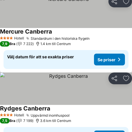
Dela
Läg
Mercure Canberra
Se priser
Hotell
Standardrum i den historiska flygeln
Se priser
4 Stjärnor
7,9
Bra
7 222
1.4 km till Centrum
Välj datum för att se exakta priser
Se priser
Dela
Läg
Rydges Canberra
Se priser
Hotell
Uppvärmd inomhuspool
Se priser
4 Stjärnor
7,5
Bra
7 199
3.6 km till Centrum