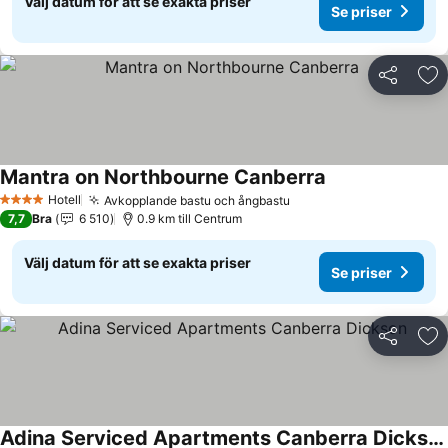
Välj datum för att se exakta priser
Se priser
Dela
Läg
Mantra on Northbourne Canberra
Se priser
Hotell
Avkopplande bastu och ångbastu
Se priser
4 Stjärnor
7,7
Bra
6 510
0.9 km till Centrum
Välj datum för att se exakta priser
Se priser
Dela
Läg
Adina Serviced Apartments Canberra Dickson