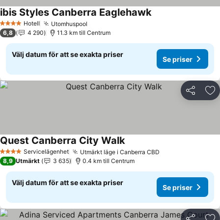
ibis Styles Canberra Eaglehawk
Se priser
Hotell
Utomhuspool
Se priser
4 Stjärnor
6,8
4 290
11.3 km till Centrum
Välj datum för att se exakta priser
Se priser
Dela
Läg
Quest Canberra City Walk
Se priser
Servicelägenhet
Utmärkt läge i Canberra CBD
Se priser
4 Stjärnor
8,9
Utmärkt
3 635
0.4 km till Centrum
Välj datum för att se exakta priser
Se priser