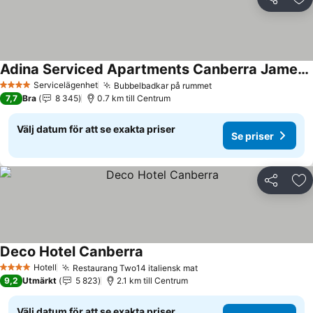
Dela
Läg
Adina Serviced Apartments Canberra James Court
Se priser
Servicelägenhet
Bubbelbadkar på rummet
Se priser
4 Stjärnor
7,7
Bra
8 345
0.7 km till Centrum
Välj datum för att se exakta priser
Se priser
Dela
Läg
Deco Hotel Canberra
Se priser
Hotell
Restaurang Two14 italiensk mat
Se priser
4 Stjärnor
9,2
Utmärkt
5 823
2.1 km till Centrum
Välj datum för att se exakta priser