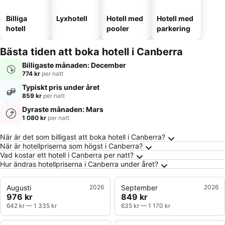
Billiga
Lyxhotell
Hotell med
Hotell med
hotell
pooler
parkering
Bästa tiden att boka hotell i Canberra
Billigaste månaden: December
774 kr
per natt
Typiskt pris under året
859 kr
per natt
Dyraste månaden: Mars
1 080 kr
per natt
Vanliga frågor om Canberra
När är det som billigast att boka hotell i Canberra?
När är hotellpriserna som högst i Canberra?
Vad kostar ett hotell i Canberra per natt?
Hur ändras hotellpriserna i Canberra under året?
Augusti
2026
September
2026
976 kr
849 kr
642 kr
—
1 335 kr
635 kr
—
1 170 kr