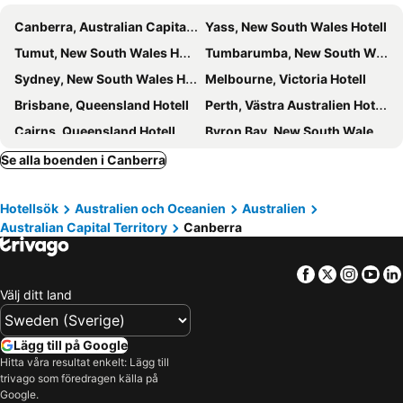
Canberra, Australian Capital Territory Hotell
Yass, New South Wales Hotell
Tumut, New South Wales Hotell
Tumbarumba, New South Wales Hotell
Sydney, New South Wales Hotell
Melbourne, Victoria Hotell
Brisbane, Queensland Hotell
Perth, Västra Australien Hotell
Cairns, Queensland Hotell
Byron Bay, New South Wales Hotell
Surfers Paradise, Queensland Hotell
Adelaide, Södra Australien Hotell
Se alla boenden i Canberra
Airlie Beach, Queensland Hotell
Hotellsök
Australien och Oceanien
Australien
Australian Capital Territory
Canberra
Facebook
Twitter
Insta
Yo
Välj ditt land
Lägg till på Google
Hitta våra resultat enkelt: Lägg till
trivago som föredragen källa på
Google.