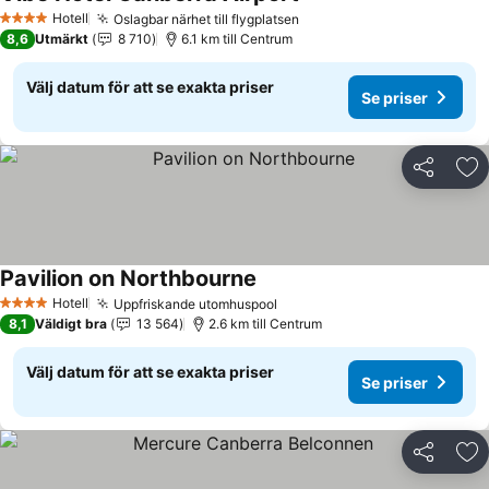
Se priser
Hotell
Oslagbar närhet till flygplatsen
Se priser
4 Stjärnor
8,6
Utmärkt
8 710
6.1 km till Centrum
Välj datum för att se exakta priser
Se priser
Dela
Läg
Pavilion on Northbourne
Se priser
Hotell
Uppfriskande utomhuspool
Se priser
4 Stjärnor
8,1
Väldigt bra
13 564
2.6 km till Centrum
Välj datum för att se exakta priser
Se priser
Dela
Läg