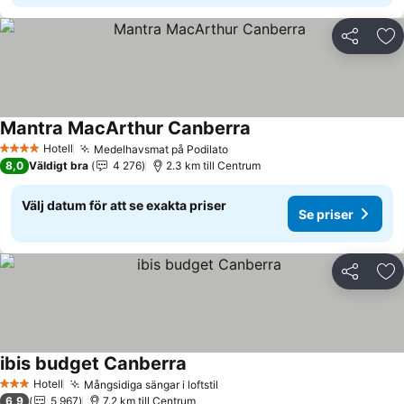
Dela
Läg
Mantra MacArthur Canberra
Se priser
Hotell
Medelhavsmat på Podilato
Se priser
4 Stjärnor
8,0
Väldigt bra
4 276
2.3 km till Centrum
Välj datum för att se exakta priser
Se priser
Dela
Läg
ibis budget Canberra
Se priser
Hotell
Mångsidiga sängar i loftstil
Se priser
3 Stjärnor
6,9
5 967
7.2 km till Centrum