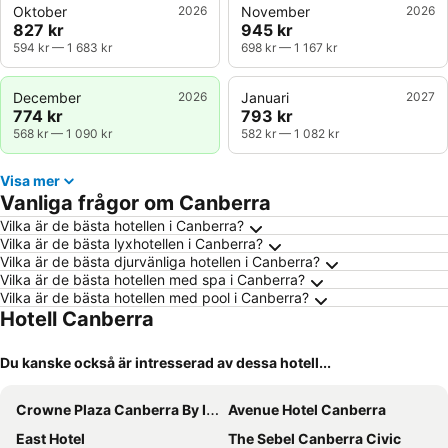
Oktober
2026
November
2026
827 kr
945 kr
594 kr
—
1 683 kr
698 kr
—
1 167 kr
December
2026
Januari
2027
774 kr
793 kr
568 kr
—
1 090 kr
582 kr
—
1 082 kr
Visa mer
Vanliga frågor om Canberra
Vilka är de bästa hotellen i Canberra?
Vilka är de bästa lyxhotellen i Canberra?
Vilka är de bästa djurvänliga hotellen i Canberra?
Vilka är de bästa hotellen med spa i Canberra?
Vilka är de bästa hotellen med pool i Canberra?
Hotell Canberra
Du kanske också är intresserad av dessa hotell...
Crowne Plaza Canberra By Ihg
Avenue Hotel Canberra
East Hotel
The Sebel Canberra Civic