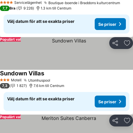
Servicelägenhet
Boutique-boende i Braddons kulturcentrum
Se pri
4 Stjärnor
7,7
Bra
9 226
1.3 km till Centrum
Välj datum för att se exakta priser
Se priser
Populärt val
Dela
Läg
Sundown Villas
Se priser
Motell
Utomhuspool
Se priser
3 Stjärnor
7,3
1 827
7.6 km till Centrum
Välj datum för att se exakta priser
Se priser
Populärt val
Dela
Läg