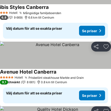
ibis Styles Canberra
Se priser
Hotell
Mångsidiga familjeboenden
Se priser
3 Stjärnor
6,8
9 669
6.6 km till Centrum
Välj datum för att se exakta priser
Se priser
Dela
Läg
Avenue Hotel Canberra
Se priser
Hotell
Prisbelönt steakhouse Marble and Grain
Se priser
5 Stjärnor
9,1
Utmärkt
8 661
0.8 km till Centrum
Välj datum för att se exakta priser
Se priser