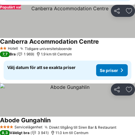
Populärt val
Dela
Läg
Canberra Accommodation Centre
Se priser
Hotell
Tidigare universitetsboende
Se priser
2 Stjärnor
7,7
Bra
1 969
1.9 km till Centrum
Välj datum för att se exakta priser
Se priser
Dela
Läg
Abode Gungahlin
Se priser
Servicelägenhet
Direkt tillgång till Siren Bar & Restaurant
Se prise
4 Stjärnor
8,3
Väldigt bra
3 941
11.0 km till Centrum