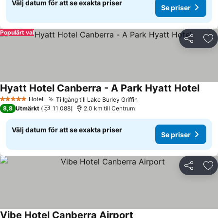
Välj datum för att se exakta priser
Se priser
Populärt val
Dela
Läg
Hyatt Hotel Canberra - A Park Hyatt Hotel
Se pr
Hotell
Tillgång till Lake Burley Griffin
Se priser
5 Stjärnor
8,8
Utmärkt
11 088
2.0 km till Centrum
Välj datum för att se exakta priser
Se priser
Dela
Läg
Vibe Hotel Canberra Airport