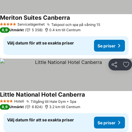
Meriton Suites Canberra
Se priser
Servicelägenhet
Takpool och spa på våning 15
Se priser
5 Stjärnor
8,9
Utmärkt
5 358
0.4 km till Centrum
Välj datum för att se exakta priser
Se priser
Dela
Läg
Little National Hotel Canberra
Se priser
Hotell
Tillgång till Hale Gym + Spa
Se priser
4 Stjärnor
8,9
Utmärkt
6 824
3.2 km till Centrum
Välj datum för att se exakta priser
Se priser