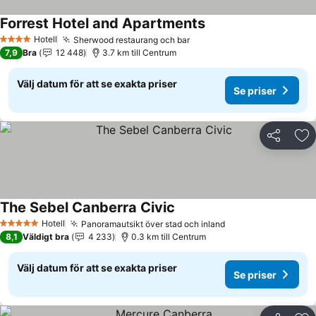
Forrest Hotel and Apartments
Se priser
Hotell
Sherwood restaurang och bar
Se priser
4 Stjärnor
7,9
Bra
12 448
3.7 km till Centrum
Välj datum för att se exakta priser
Se priser
Dela
Läg
The Sebel Canberra Civic
Se priser
Hotell
Panoramautsikt över stad och inland
Se priser
5 Stjärnor
8,1
Väldigt bra
4 233
0.3 km till Centrum
Välj datum för att se exakta priser
Se priser