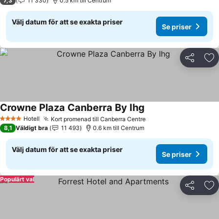
7,3
11 330
0.5 km till Centrum
Välj datum för att se exakta priser
Se priser
Dela
Läg
Crowne Plaza Canberra By Ihg
Se priser
Hotell
Kort promenad till Canberra Centre
Se priser
4 Stjärnor
8,1
Väldigt bra
11 493
0.6 km till Centrum
Välj datum för att se exakta priser
Se priser
Populärt val
Dela
Läg