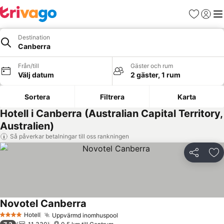
Favoriter
Logga 
Me
Destination
Canberra
Från/till
Gäster och rum
Välj datum
2 gäster, 1 rum
Sortera
Filtrera
Karta
Hotell i Canberra (Australian Capital Territory,
Australien)
Så påverkar betalningar till oss rankningen
Dela
Läg
Novotel Canberra
Se priser
Hotell
Uppvärmd inomhuspool
Se priser
4 Stjärnor