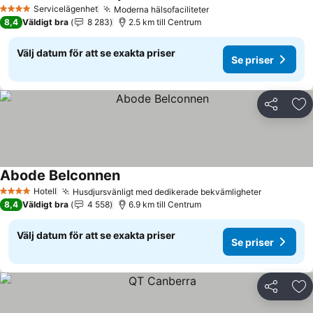
Se priser
Servicelägenhet
Moderna hälsofaciliteter
Se priser
4 Stjärnor
8,4
Väldigt bra
8 283
2.5 km till Centrum
Välj datum för att se exakta priser
Se priser
Dela
Läg
Abode Belconnen
Se priser
Hotell
Husdjursvänligt med dedikerade bekvämligheter
Se priser
4 Stjärnor
8,4
Väldigt bra
4 558
6.9 km till Centrum
Välj datum för att se exakta priser
Se priser
Dela
Läg