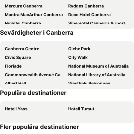
Mercure Canberra
Rydges Canberra
Mantra MacArthur Canberra
Deco Hotel Canberra
Novotel Canberra
Vibe Hotel Canberra Airport
Sevärdigheter i Canberra
ibis Styles Canberra
Canberra Rex Hotel
Ovolo Nishi
Knightsbridge Canberra
Canberra Centre
Glebe Park
Civic Square
City Walk
Floriade
National Museum of Australia
Commonwealth Avenue Canberra
National Library of Australia
Albert Hall
Westfield Belconnen
Populära destinationer
Burley Griffin Lake
Questacon - National Science and Technology Centre
National Gallery of Australia
Jerrabomberra
Hotell Yass
Hotell Tumut
Fler populära destinationer