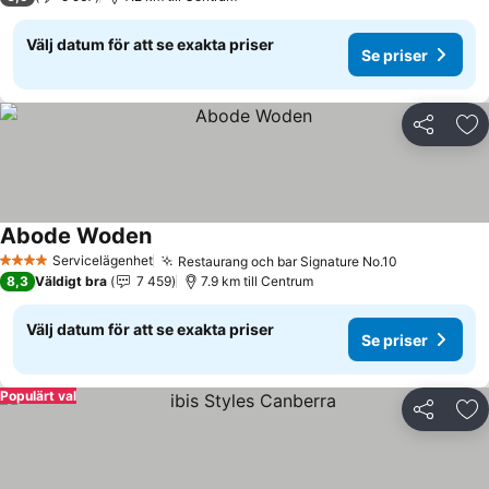
Välj datum för att se exakta priser
Se priser
Dela
Läg
Abode Woden
Se priser
Servicelägenhet
Restaurang och bar Signature No.10
Se priser
4 Stjärnor
8,3
Väldigt bra
7 459
7.9 km till Centrum
Välj datum för att se exakta priser
Se priser
Populärt val
Dela
Läg