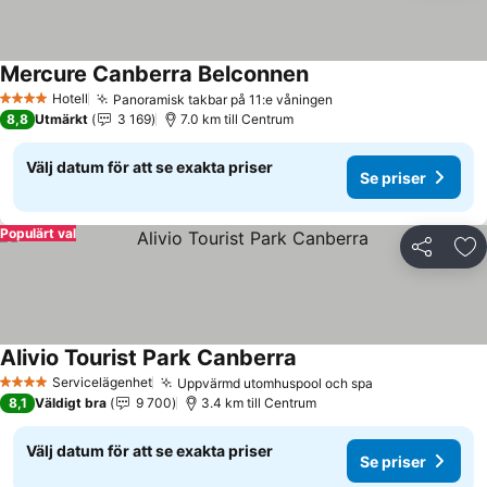
Mercure Canberra Belconnen
Se priser
Hotell
Panoramisk takbar på 11:e våningen
Se priser
4 Stjärnor
8,8
Utmärkt
3 169
7.0 km till Centrum
Välj datum för att se exakta priser
Se priser
Populärt val
Dela
Läg
Alivio Tourist Park Canberra
Se priser
Servicelägenhet
Uppvärmd utomhuspool och spa
Se priser
4 Stjärnor
8,1
Väldigt bra
9 700
3.4 km till Centrum
Välj datum för att se exakta priser
Se priser