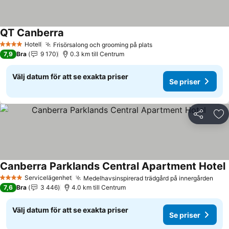
QT Canberra
Se priser
Hotell
Frisörsalong och grooming på plats
Se priser
4 Stjärnor
7,9
Bra
9 170
0.3 km till Centrum
Välj datum för att se exakta priser
Se priser
Dela
Läg
Canberra Parklands Central Apartment Hotel
S
Servicelägenhet
Medelhavsinspirerad trädgård på innergården
Se p
4 Stjärnor
7,6
Bra
3 446
4.0 km till Centrum
Välj datum för att se exakta priser
Se priser