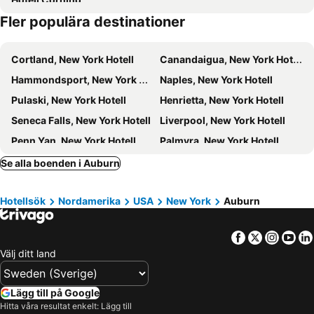
Fler populära destinationer
Cortland, New York Hotell
Canandaigua, New York Hotell
Hammondsport, New York Hotell
Naples, New York Hotell
Pulaski, New York Hotell
Henrietta, New York Hotell
Seneca Falls, New York Hotell
Liverpool, New York Hotell
Penn Yan, New York Hotell
Palmyra, New York Hotell
Oswego, New York Hotell
Brooktondale, New York Hotell
Se alla boenden i Auburn
Farmington, New York Hotell
Dundee, New York Hotell
Hotellsök
Nordamerika
USA
New York
Auburn
Spencer, New York Hotell
Verona, New York Hotell
Vernon, New York Hotell
Horseheads, New York Hotell
Facebook
Twitter
Insta
Yo
Elmira, New York Hotell
New York, New York Hotell
Välj ditt land
Brooklyn, New York Hotell
Roosevelt Island, New York Hotell
Newark, New Jersey Hotell
Jersey, New Jersey Hotell
Lägg till på Google
Bordentown, New Jersey Hotell
Weehawken, New Jersey Hotell
Hitta våra resultat enkelt: Lägg till