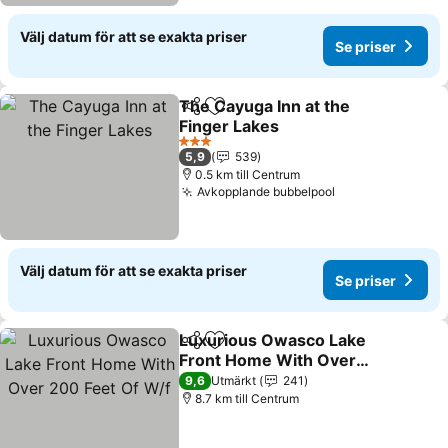
Välj datum för att se exakta priser
Se priser
The Cayuga Inn at the
Dela
Lägg till i Mina Favoriter
Finger Lakes
3 Stjärnor
5,9
539
0.5 km till Centrum
Avkopplande bubbelpool
Välj datum för att se exakta priser
Se priser
Luxurious Owasco Lake
Dela
Lägg till i Mina Favoriter
Front Home With Over
200 Feet Of W/f
9,6
Utmärkt
241
8.7 km till Centrum