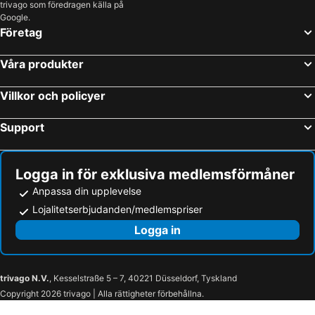
trivago som föredragen källa på
Secaucus, New Jersey Hotell
Queens, New York Hotell
Google.
Miami Beach, Florida Hotell
Las Vegas, Nevada Hotell
Företag
Orlando, Florida Hotell
Miami, Florida Hotell
Våra produkter
Los Angeles, Kalifornien Hotell
San Francisco, Kalifornien Hotell
Fort Lauderdale, Florida Hotell
Honolulu, Hawaii Hotell
Villkor och policyer
Support
Logga in för exklusiva medlemsförmåner
Anpassa din upplevelse
Lojalitetserbjudanden/medlemspriser
Logga in
trivago N.V.
, Kesselstraße 5 – 7, 40221 Düsseldorf, Tyskland
Copyright 2026 trivago | Alla rättigheter förbehållna.