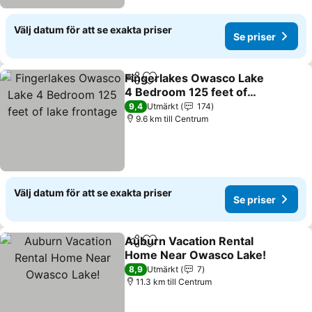
Välj datum för att se exakta priser
Se priser
Fingerlakes Owasco Lake
Dela
Lägg till i Mina Favoriter
4 Bedroom 125 feet of
lake frontage
9,4
Utmärkt
174
9.6 km till Centrum
Välj datum för att se exakta priser
Se priser
Auburn Vacation Rental
Dela
Lägg till i Mina Favoriter
Home Near Owasco Lake!
8,9
Utmärkt
7
11.3 km till Centrum