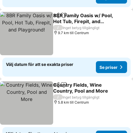
8BR Family Oasis w/ Pool,
Dela
Lägg till i Mina Favoriter
Hot Tub, Firepit, and
Playground!
/
Inget betyg tillgängligt
9.7 km till Centrum
Välj datum för att se exakta priser
Se priser
Country Fields, Wine
Dela
Lägg till i Mina Favoriter
Country, Pool and More
/
Inget betyg tillgängligt
5.8 km till Centrum