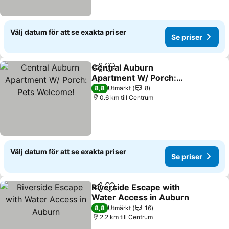
Välj datum för att se exakta priser
Se priser
Central Auburn
Dela
Lägg till i Mina Favoriter
Apartment W/ Porch:
Pets Welcome!
8,8
Utmärkt
8
0.6 km till Centrum
Välj datum för att se exakta priser
Se priser
Riverside Escape with
Dela
Lägg till i Mina Favoriter
Water Access in Auburn
8,8
Utmärkt
16
2.2 km till Centrum