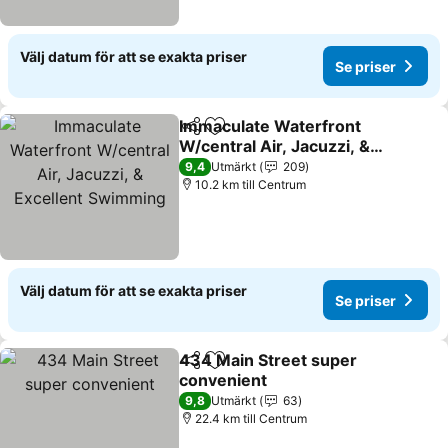
Välj datum för att se exakta priser
Se priser
Immaculate Waterfront
Dela
Lägg till i Mina Favoriter
W/central Air, Jacuzzi, &
Excellent Swimming
9,4
Utmärkt
209
10.2 km till Centrum
Välj datum för att se exakta priser
Se priser
434 Main Street super
Dela
Lägg till i Mina Favoriter
convenient
9,8
Utmärkt
63
22.4 km till Centrum