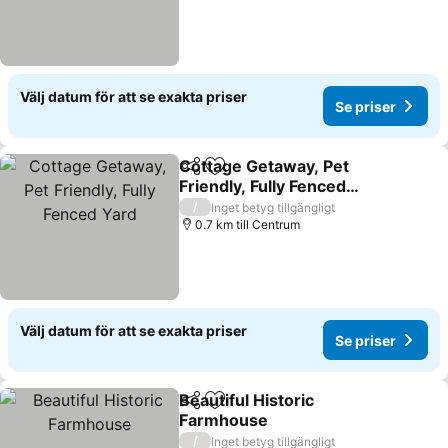
Välj datum för att se exakta priser
Se priser
Cottage Getaway, Pet
Dela
Lägg till i Mina Favoriter
Friendly, Fully Fenced
Yard
/
Inget betyg tillgängligt
0.7 km till Centrum
Välj datum för att se exakta priser
Se priser
Beautiful Historic
Dela
Lägg till i Mina Favoriter
Farmhouse
/
Inget betyg tillgängligt