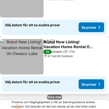
Välj datum för att se exakta priser
Se priser
Brand New Listing!
Dela
Lägg till i Mina Favoriter
Vacation Home Rental On
Owasco Lake
10
Utmärkt
170
9.7 km till Centrum
Välj datum för att se exakta priser
Se priser
Visa mer
Priserna och tillgängligheten vi får av bokningssidorna ändras
konstant. Det betyder att det kan hända att du inte hittar exakt