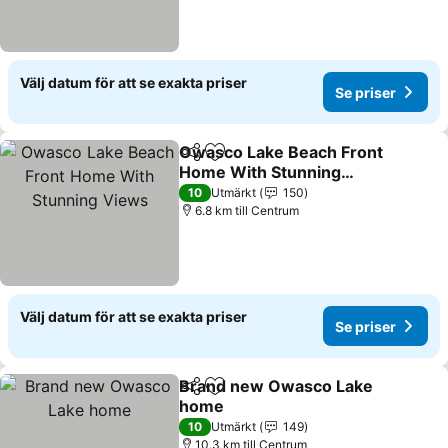
Välj datum för att se exakta priser
Se priser
Owasco Lake Beach Front
Dela
Lägg till i Mina Favoriter
Home With Stunning
Views
10
Utmärkt
150
6.8 km till Centrum
Välj datum för att se exakta priser
Se priser
Brand new Owasco Lake
Dela
Lägg till i Mina Favoriter
home
10
Utmärkt
149
10.3 km till Centrum