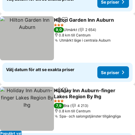
Se priser
Hilton Garden Inn Auburn
Dela
Lägg till i Mina Favoriter
3 Stjärnor
9,0
Utmärkt
2 654
0.8 km till Centrum
Utmärkt läge i centrala Auburn
Välj datum för att se exakta priser
Se priser
Holiday Inn Auburn-finger
Dela
Lägg till i Mina Favoriter
Lakes Region By Ihg
3 Stjärnor
7,9
Bra
4 213
0.8 km till Centrum
Spa- och salongstjänster tillgängliga
Populärt val