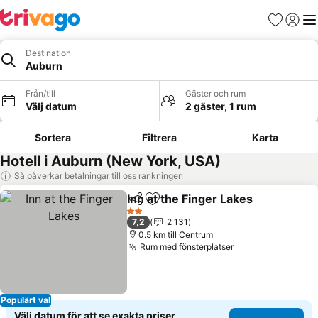
Favoriter
Logga 
Me
Destination
Auburn
Från/till
Gäster och rum
Välj datum
2 gäster, 1 rum
Sortera
Filtrera
Karta
Hotell i Auburn (New York, USA)
Så påverkar betalningar till oss rankningen
Inn at the Finger Lakes
Dela
Lägg till i Mina Favoriter
2 Stjärnor
7,2
2 131
0.5 km till Centrum
Rum med fönsterplatser
Populärt val
Välj datum för att se exakta priser