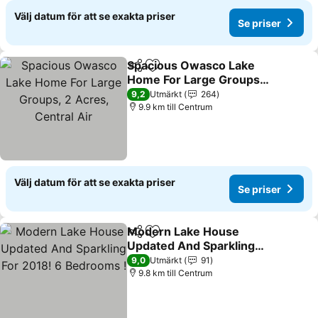
Välj datum för att se exakta priser
Se priser
Spacious Owasco Lake
Dela
Lägg till i Mina Favoriter
Home For Large Groups,
2 Acres, Central Air
9,2
Utmärkt
264
9.9 km till Centrum
Välj datum för att se exakta priser
Se priser
Modern Lake House
Dela
Lägg till i Mina Favoriter
Updated And Sparkling
For 2018! 6 Bedrooms !
9,0
Utmärkt
91
9.8 km till Centrum