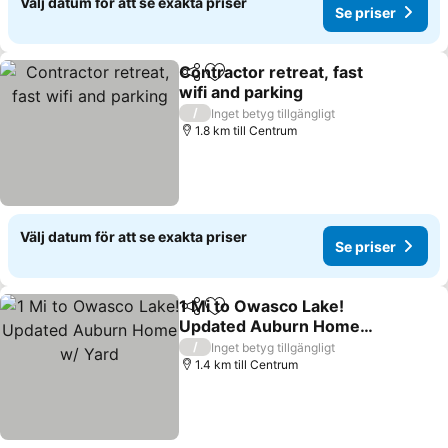
Välj datum för att se exakta priser
Se priser
Contractor retreat, fast
Dela
Lägg till i Mina Favoriter
wifi and parking
/
Inget betyg tillgängligt
1.8 km till Centrum
Välj datum för att se exakta priser
Se priser
1 Mi to Owasco Lake!
Dela
Lägg till i Mina Favoriter
Updated Auburn Home
w/ Yard
/
Inget betyg tillgängligt
1.4 km till Centrum