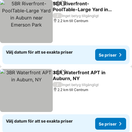
5BR Riverfront-
Dela
Lägg till i Mina Favoriter
PoolTable-Large Yard in
Auburn near Emerson
/
Inget betyg tillgängligt
Park
2.2 km till Centrum
Välj datum för att se exakta priser
Se priser
3BR Waterfront APT in
Dela
Lägg till i Mina Favoriter
Auburn, NY
/
Inget betyg tillgängligt
2.2 km till Centrum
Välj datum för att se exakta priser
Se priser