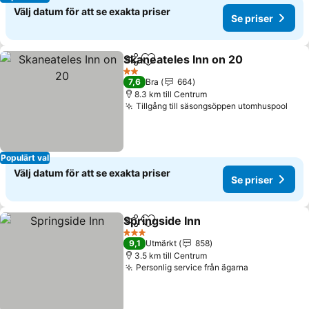
Välj datum för att se exakta priser
Se priser
Skaneateles Inn on 20
Dela
Lägg till i Mina Favoriter
2 Stjärnor
7,6
Bra
664
8.3 km till Centrum
Tillgång till säsongsöppen utomhuspool
Populärt val
Välj datum för att se exakta priser
Se priser
Springside Inn
Dela
Lägg till i Mina Favoriter
3 Stjärnor
9,1
Utmärkt
858
3.5 km till Centrum
Personlig service från ägarna