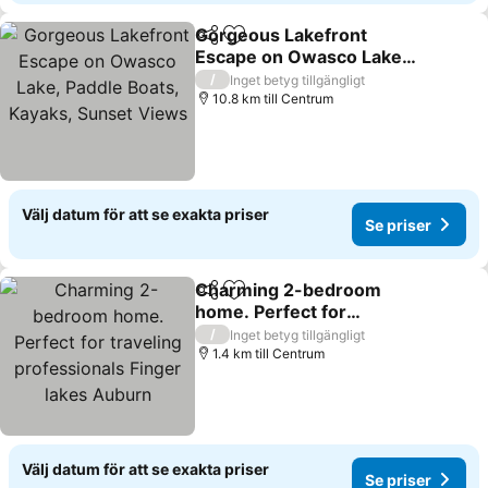
Gorgeous Lakefront
Dela
Lägg till i Mina Favoriter
Escape on Owasco Lake,
Paddle Boats, Kayaks,
/
Inget betyg tillgängligt
Sunset Views
10.8 km till Centrum
Välj datum för att se exakta priser
Se priser
Charming 2-bedroom
Dela
Lägg till i Mina Favoriter
home. Perfect for
traveling professionals
/
Inget betyg tillgängligt
Finger lakes Auburn
1.4 km till Centrum
Välj datum för att se exakta priser
Se priser