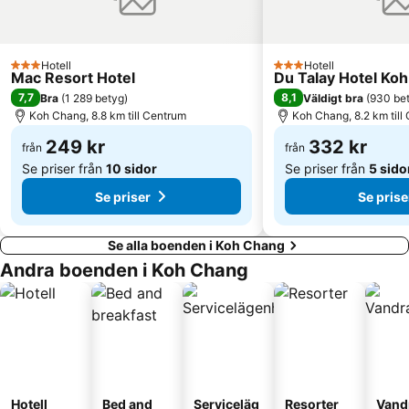
Hotell
Hotell
3 Stjärnor
3 Stjärnor
Mac Resort Hotel
Du Talay Hotel Ko
7,7
8,1
Bra
(
1 289 betyg
)
Väldigt bra
(
930 be
Koh Chang, 8.8 km till Centrum
Koh Chang, 8.2 km till
249 kr
332 kr
från
från
Se priser från
10 sidor
Se priser från
5 sido
Se priser
Se prise
Se alla boenden i Koh Chang
Andra boenden i Koh Chang
Hotell
Bed and
Serviceläg
Resorter
Vand