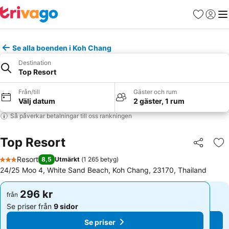
Favoriter
Logga 
Me
Se alla boenden i Koh Chang
Destination
Top Resort
Från/till
Gäster och rum
Välj datum
2 gäster, 1 rum
Så påverkar betalningar till oss rankningen
Top Resort
Dela
Läg
Resort
8,5
Utmärkt
(
1 265 betyg
)
3 Stjärnor
24/25 Moo 4, White Sand Beach, Koh Chang, 23170, Thailand
296 kr
296 kr
från
från
Se priser från
9 sidor
Se priser från
9 sidor
Se priser
Se priser