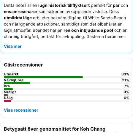
Detta hotell är en
lugn historisk tillflyktsort
perfekt för
par
och
ensamresenärer
som söker en avkopplande vistelse. Dess
utmärkta läge
erbjuder bekväm tillgång till White Sands Beach
och närliggande attraktioner, samtidigt som det bibehåller en
lugn atmosfär. Boendet har en
ren och inbjudande pool
och en
charmig trädgård, perfekt för avkoppling. Gästerna berömmer
konsekvent den
utomordentligt hjälpsamma och vänliga
Visa mer
ägaren
och de varierade, högkvalitativa erbjudandena i
hotellets restaurang, särskilt frukosten och
solnedgångsutsikten
. För en verkligt fridfull upplevelse,
Gästrecensioner
överväg att be om ett rum mot trädgården.
Utmärkt
63
%
Väldigt bra
21
%
Bra
7
%
Skäligt
3
%
Dålig
6
%
Visa recensioner
Betygsatt över genomsnittet för Koh Chang