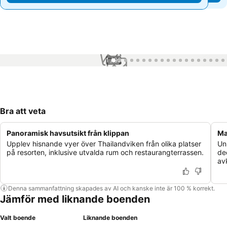
1 / 99
Bra att veta
Panoramisk havsutsikt från klippan
Ma
Upplev hisnande vyer över Thailandviken från olika platser
Un
på resorten, inklusive utvalda rum och restaurangterrassen.
de
av
Denna sammanfattning skapades av AI och kanske inte är 100 % korrekt.
Jämför med liknande boenden
Valt boende
Liknande boenden