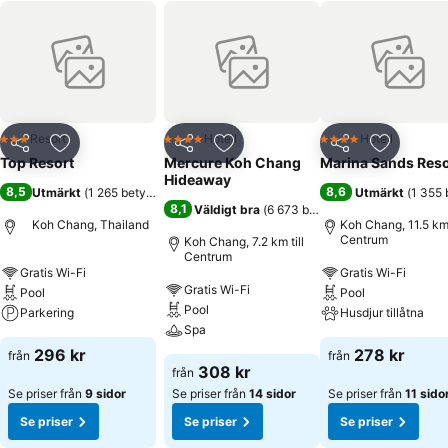
Resort
Hotell
Hotell
3 Stjärnor
4 Stjärnor
4 Stjärnor
Dela
Lägg till i Mina Favoriter
Dela
Lägg till i Mina Favoriter
Dela
Lägg till
Top Resort
Mercure Koh Chang
Marina Sands Reso
Hideaway
8,5
8,6
Utmärkt
(
1 265 betyg
)
Utmärkt
(
1 355 
8,1
Väldigt bra
(
6 673 betyg
)
Koh Chang, Thailand
Koh Chang, 11.5 km 
Centrum
Koh Chang, 7.2 km till
Centrum
Gratis Wi-Fi
Gratis Wi-Fi
Gratis Wi-Fi
Pool
Pool
Pool
Parkering
Husdjur tillåtna
Spa
296 kr
278 kr
från
från
308 kr
från
Se priser från
9 sidor
Se priser från
14 sidor
Se priser från
11 sido
Se priser
Se priser
Se priser