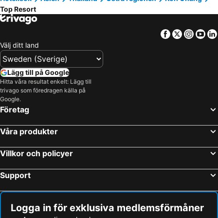
Top Resort
Facebook
Twitter
Insta
Yo
Välj ditt land
Lägg till på Google
Hitta våra resultat enkelt: Lägg till
trivago som föredragen källa på
Google.
Företag
Våra produkter
Villkor och policyer
Support
Logga in för exklusiva medlemsförmåner