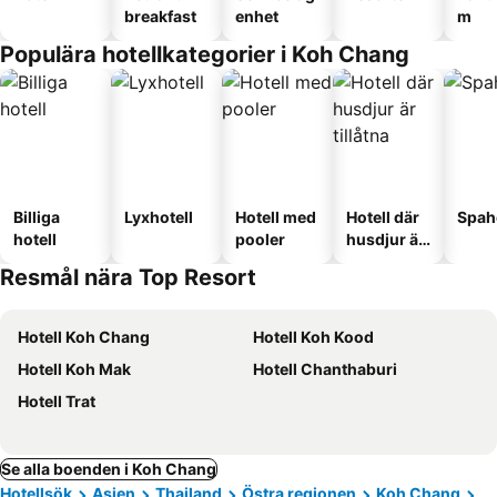
breakfast
enhet
m
Populära hotellkategorier i Koh Chang
Billiga
Lyxhotell
Hotell med
Hotell där
Spah
hotell
pooler
husdjur är
tillåtna
Resmål nära Top Resort
Hotell Koh Chang
Hotell Koh Kood
Hotell Koh Mak
Hotell Chanthaburi
Hotell Trat
Se alla boenden i Koh Chang
Hotellsök
Asien
Thailand
Östra regionen
Koh Chang