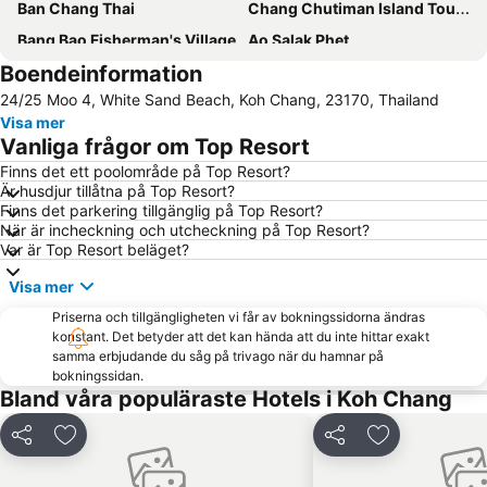
Ban Chang Thai
Chang Chutiman Island Tours
Bang Bao Fisherman's Village
Ao Salak Phet
Boendeinformation
Centrepoint Pier
24/25 Moo 4, White Sand Beach, Koh Chang, 23170, Thailand
Visa mer
Vanliga frågor om Top Resort
Finns det ett poolområde på Top Resort?
Är husdjur tillåtna på Top Resort?
Finns det parkering tillgänglig på Top Resort?
När är incheckning och utcheckning på Top Resort?
Var är Top Resort beläget?
Visa mer
Priserna och tillgängligheten vi får av bokningssidorna ändras
konstant. Det betyder att det kan hända att du inte hittar exakt
samma erbjudande du såg på trivago när du hamnar på
bokningssidan.
Bland våra populäraste Hotels i Koh Chang
Dela
Lägg till i Mina Favoriter
Dela
Lägg till i Mi