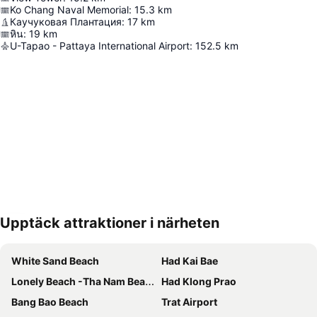
Ko Chang Naval Memorial
:
15.3
km
Каучуковая Плантация
:
17
km
หิน
:
19
km
U-Tapao - Pattaya International Airport
:
152.5
km
Upptäck attraktioner i närheten
Förstora kartan
White Sand Beach
Had Kai Bae
Lonely Beach -Tha Nam Beach
Had Klong Prao
Bang Bao Beach
Trat Airport