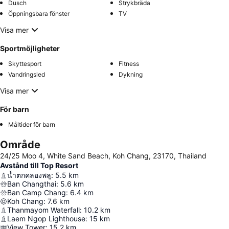
Dusch
Strykbräda
Öppningsbara fönster
TV
Visa mer
Sportmöjligheter
Skyttesport
Fitness
Vandringsled
Dykning
Visa mer
För barn
Måltider för barn
Område
24/25 Moo 4, White Sand Beach, Koh Chang, 23170, Thailand
Avstånd till Top Resort
น้ำตกคลองพลู
:
5.5
km
Ban Changthai
:
5.6
km
Ban Camp Chang
:
6.4
km
Koh Chang
:
7.6
km
Thanmayom Waterfall
:
10.2
km
Laem Ngop Lighthouse
:
15
km
View Tower
:
15.2
km