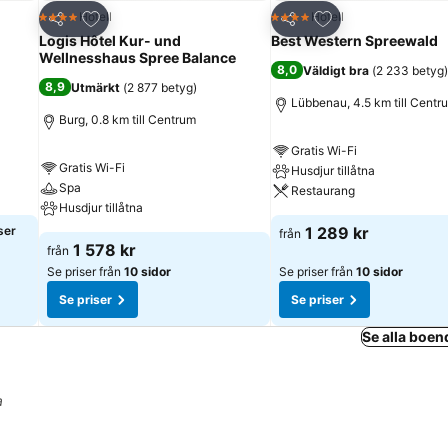
riter
Lägg till i Mina Favoriter
Lägg till i Mina Fa
Hotell
Hotell
4 Stjärnor
4 Stjärnor
Dela
Dela
Logis Hôtel Kur- und
Best Western Spreewald
Wellnesshaus Spree Balance
8,0
Väldigt bra
(
2 233 betyg
)
8,9
Utmärkt
(
2 877 betyg
)
Lübbenau, 4.5 km till Centr
Burg, 0.8 km till Centrum
Gratis Wi-Fi
Gratis Wi-Fi
Husdjur tillåtna
Spa
Restaurang
Husdjur tillåtna
ser
1 289 kr
från
1 578 kr
från
Se priser från
10 sidor
Se priser från
10 sidor
Se priser
Se priser
Se alla boen
a