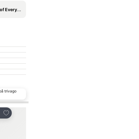
ure in the GDR
på trivago
Lägg till i Mina Favoriter
Lägg till i Mina Favo
a
Dela