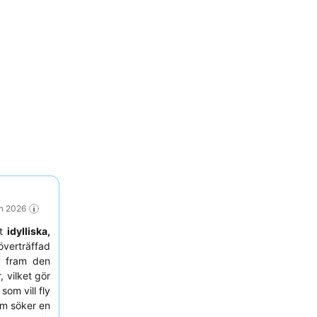
un 2026
tt
idylliska,
överträffad
nt fram den
 vilket gör
som vill fly
m söker en