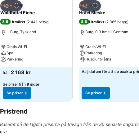
Lägg till i Mina Favoriter
Lägg till i Mina Favo
Hotell
Hotell
4 Stjärnor
3 Stjärnor
Dela
Dela
Waldhotel Eiche
Hotel Bleske
8,5
8,8
Utmärkt
(
2 441 betyg
)
Utmärkt
(
2 065 betyg
)
Burg, Tyskland
Burg, 0.3 km till Centrum
Gratis Wi-Fi
Gratis Wi-Fi
Spa
Parkering
Parkering
Husdjur tillåtna
2 168 kr
Välj datum för att se exakta pri
från
Se priser från
9 sidor
Se priser
Se priser
Pristrend
Baserat på de lägsta priserna på trivago från de 30 senaste dagarn
0 kr