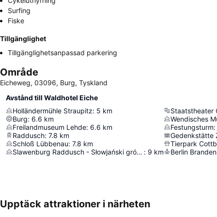
Cykeluthyrning
Surfing
Fiske
Tillgänglighet
Tillgänglighetsanpassad parkering
Område
Eicheweg, 03096, Burg, Tyskland
Avstånd till Waldhotel Eiche
Holländermühle Straupitz
:
5
km
Staatstheater
Burg
:
6.6
km
Wendisches 
Freilandmuseum Lehde
:
6.6
km
Festungsturm
:
Raddusch
:
7.8
km
Gedenkstätte 
Schloß Lübbenau
:
7.8
km
Tierpark Cott
Slawenburg Raddusch - Słowjański gród w Radušu
:
9
km
Upptäck attraktioner i närheten