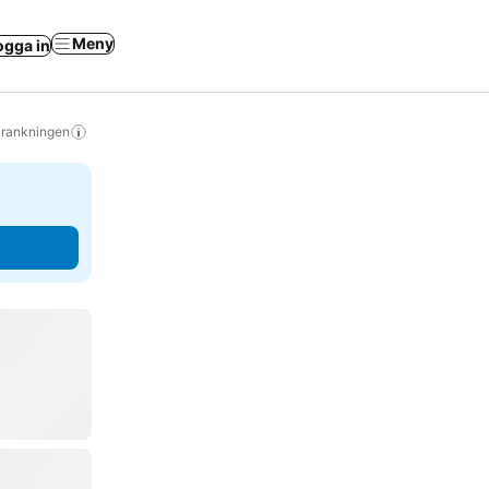
Meny
ogga in
s rankningen