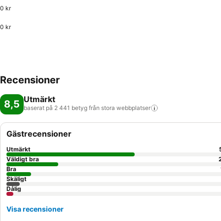
0 kr
0 kr
Recensioner
Utmärkt
8,5
baserat på 2 441 betyg från stora
webbplatser
Gästrecensioner
Utmärkt
Väldigt bra
Bra
Skäligt
Dålig
Visa recensioner