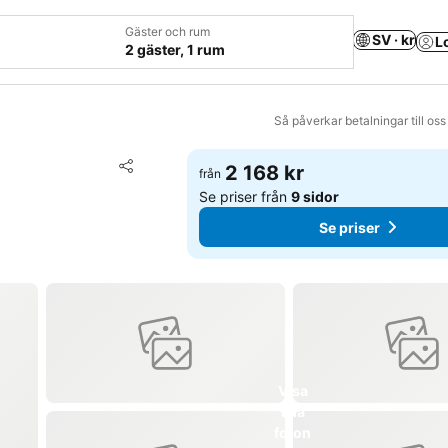
Gäster och rum
SV · kr
L
2 gäster, 1 rum
Så påverkar betalningar till os
Lägg till i Mina Favoriter
2 168 kr
från
Dela
Se priser från
9 sidor
Se priser