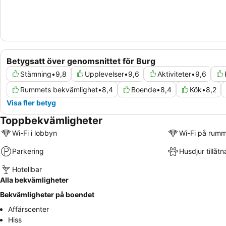
Betygsatt över genomsnittet för Burg
Stämning
•
9,8
Upplevelser
•
9,6
Aktiviteter
•
9,6
Rummets bekvämlighet
•
8,4
Boende
•
8,4
Kök
•
8,2
Visa fler betyg
Toppbekvämligheter
Wi-Fi i lobbyn
Wi-Fi på rum
Parkering
Husdjur tillåtn
Hotellbar
Alla bekvämligheter
Bekvämligheter på boendet
Affärscenter
Hiss