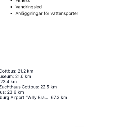
Fitness
Vandringsled
Anläggningar för vattensporter
 Cottbus
:
21.2
km
Museum
:
21.6
km
22.4
km
Zuchthaus Cottbus
:
22.5
km
bus
:
23.6
km
Berlin Brandenburg Airport "Willy Brandt"
:
67.3
km
Förstora kartan