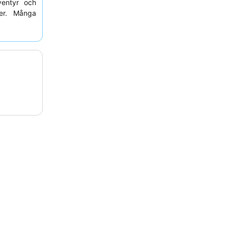
entyr och
ter. Många
den
höga
ommenderas
und av det
rvationer,
a upptagen.