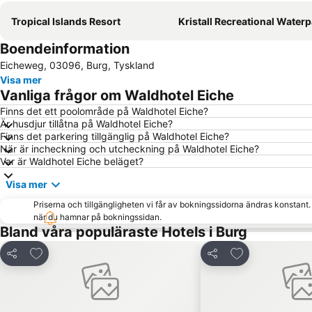
Tropical Islands Resort
Kristall Recreational Waterpark Lübb
Boendeinformation
Eicheweg, 03096, Burg, Tyskland
Visa mer
Vanliga frågor om Waldhotel Eiche
Finns det ett poolområde på Waldhotel Eiche?
Är husdjur tillåtna på Waldhotel Eiche?
Finns det parkering tillgänglig på Waldhotel Eiche?
När är incheckning och utcheckning på Waldhotel Eiche?
Var är Waldhotel Eiche beläget?
Visa mer
Priserna och tillgängligheten vi får av bokningssidorna ändras konstant
när du hamnar på bokningssidan.
Bland våra populäraste Hotels i Burg
Lägg till i Mina Favoriter
Lägg till i Mina
Dela
Dela