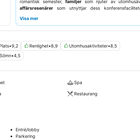
romantisk semester,
familjer
som njuter av utomhusäv
affärsresenärer
som utnyttjar dess konferensfacilite
uppskattar den generellt
vänliga personalen
och 
Visa mer
kvaliteten på maten
. För en förbättrad upplevelse rek
gästerna att en bil är starkt rekommenderad på gr
avlägsna läget, och det är klokt att göra middagsrese
särskilt under högsäsong, eftersom restaurangen kan var
Plats
•
9,2
Renlighet
•
8,9
Utomhusaktiviteter
•
8,5
Sömn
•
4,5
met
Spa
a
Restaurang
Entré/lobby
Parkering