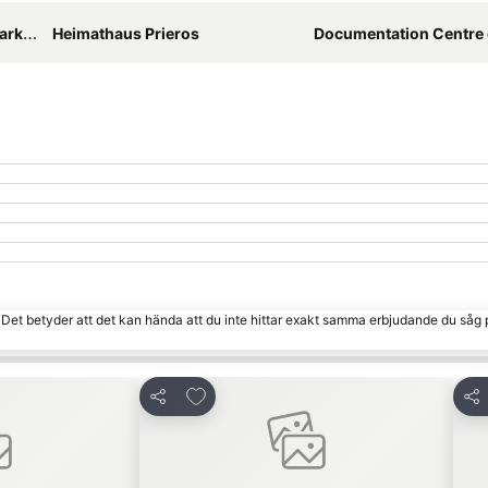
enau
Heimathaus Prieros
Documentation Centre of Everyday Cult
. Det betyder att det kan hända att du inte hittar exakt samma erbjudande du såg 
 Favoriter
Lägg till i Mina Favoriter
Dela
Del