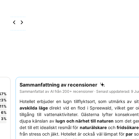
Sammanfattning av recensioner
Sammanfattat av AI från 200+ recensioner · Senast uppdaterad: 9 J
57
%
23
%
Hotellet erbjuder en lugn tillflyktsort, som utmärks av si
11
%
avskilda läge
direkt vid en flod i Spreewald, vilket ger o
6
%
tillgång till vattenaktiviteter. Gästerna lyfter konsekve
3
%
djupa känslan av
lugn och närhet till naturen
som det ger,
det till ett idealiskt resmål för
naturälskare
och
fridsökare
från stress och jäkt. Hotellet är också väl lämpat för
par
so