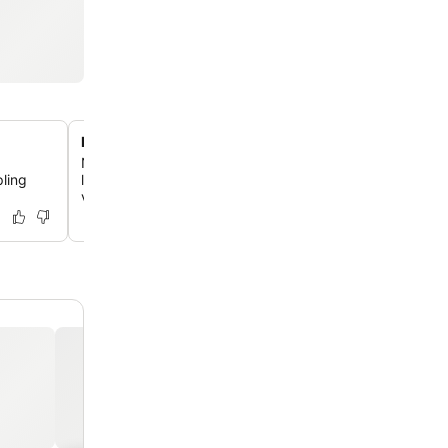
Regional mat på restaurang Fontane
Njut av moderna regionala rätter tillagade med säsong
ling
lokala råvaror på restaurang Fontane, som har en charm
vinterträdgård och en traditionell ölträdgård.