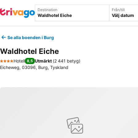
Destination
Från/till
Välj datum
Se alla boenden i Burg
Waldhotel Eiche
Hotell
Utmärkt
(
2 441 betyg
)
8,5
4 Stjärnor
Eicheweg, 03096, Burg, Tyskland