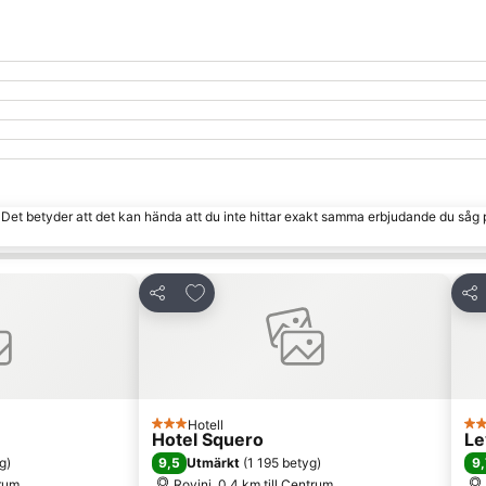
. Det betyder att det kan hända att du inte hittar exakt samma erbjudande du såg 
 Favoriter
Lägg till i Mina Favoriter
Dela
Del
Hotell
3 Stjärnor
3 S
Hotel Squero
Le
9,5
9,
g
)
Utmärkt
(
1 195 betyg
)
trum
Rovinj, 0.4 km till Centrum