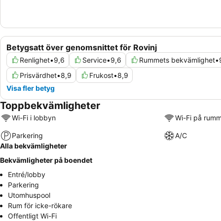
Betygsatt över genomsnittet för Rovinj
Renlighet
•
9,6
Service
•
9,6
Rummets bekvämlighet
•
Prisvärdhet
•
8,9
Frukost
•
8,9
Visa fler betyg
Toppbekvämligheter
Wi-Fi i lobbyn
Wi-Fi på rum
Parkering
A/C
Alla bekvämligheter
Bekvämligheter på boendet
Entré/lobby
Parkering
Utomhuspool
Rum för icke-rökare
Offentligt Wi-Fi