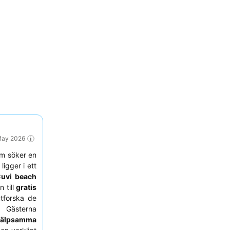
 May 2026
m söker en
ligger i ett
uvi beach
n till
gratis
tforska de
. Gästerna
hjälpsamma