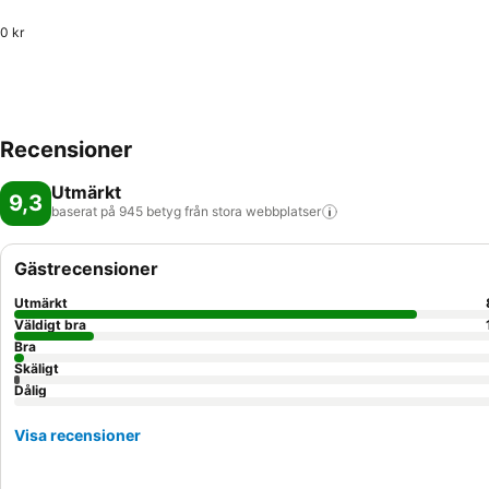
0 kr
Recensioner
Utmärkt
9,3
baserat på 945 betyg från stora
webbplatser
Gästrecensioner
Utmärkt
Väldigt bra
Bra
Skäligt
Dålig
Visa recensioner