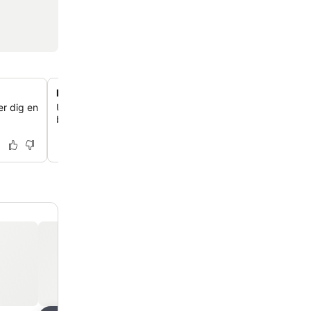
Nära till Cuvi Bay Beach
er dig en
Upptäck den vackra Cuvi Bay Beach, som ligger bara 
bort, med orörda vatten och ett härligt strandkafé.