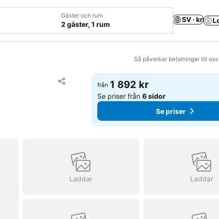
Gäster och rum
SV · kr
L
2 gäster, 1 rum
Så påverkar betalningar till os
Lägg till i Mina Favoriter
1 892 kr
från
Dela
Se priser från
6 sidor
Se priser
Laddar
Laddar