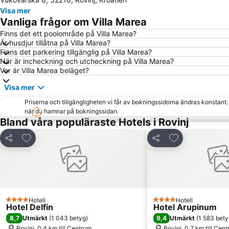
Visa mer
Vanliga frågor om Villa Marea
Finns det ett poolområde på Villa Marea?
Är husdjur tillåtna på Villa Marea?
Finns det parkering tillgänglig på Villa Marea?
När är incheckning och utcheckning på Villa Marea?
Var är Villa Marea beläget?
Visa mer
Priserna och tillgängligheten vi får av bokningssidorna ändras konstant
när du hamnar på bokningssidan.
Bland våra populäraste Hotels i Rovinj
Lägg till i Mina Favoriter
Lägg till i Mina
Dela
Dela
Hotell
Hotell
4 Stjärnor
4 Stjärnor
Hotel Delfin
Hotel Arupinum
8,7
9,4
Utmärkt
(
1 043 betyg
)
Utmärkt
(
1 583 bety
Rovinj, 0.4 km till Centrum
Rovinj, 0.7 km till Cen