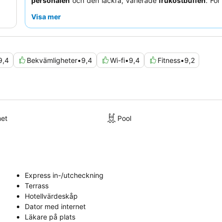
personalen
och den läckra, varierade
frukostbuffén
. För
avkopplande upplevelse, överväg ett rum med
balkong
f
Visa mer
av den fridfulla atmosfären.
9,4
Bekvämligheter
•
9,4
Wi-fi
•
9,4
Fitness
•
9,2
met
Pool
Express in-/utcheckning
Terrass
Hotellvärdeskåp
Dator med internet
Läkare på plats