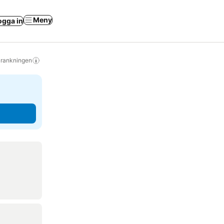
Meny
ogga in
s rankningen