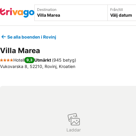
Destination
Från/till
Välj datum
Se alla boenden i Rovinj
Villa Marea
Hotell
Utmärkt
(
945 betyg
)
9,3
4 Stjärnor
Vukovarska 8, 52210, Rovinj, Kroatien
Laddar