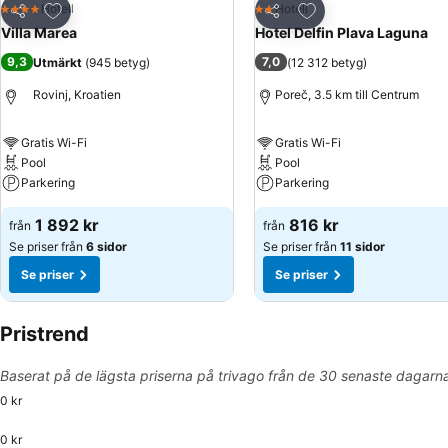
Lägg till i Mina Favoriter
Lägg till i Mina Favo
Hotell
Hotell
4 Stjärnor
2 Stjärnor
Dela
Dela
Villa Marea
Hotel Delfin Plava Laguna
9,3
7,0
Utmärkt
(
945 betyg
)
(
12 312 betyg
)
Rovinj, Kroatien
Poreč, 3.5 km till Centrum
Gratis Wi-Fi
Gratis Wi-Fi
Pool
Pool
Parkering
Parkering
1 892 kr
816 kr
från
från
Se priser från
6 sidor
Se priser från
11 sidor
Se priser
Se priser
Pristrend
Baserat på de lägsta priserna på trivago från de 30 senaste dagarn
0 kr
0 kr