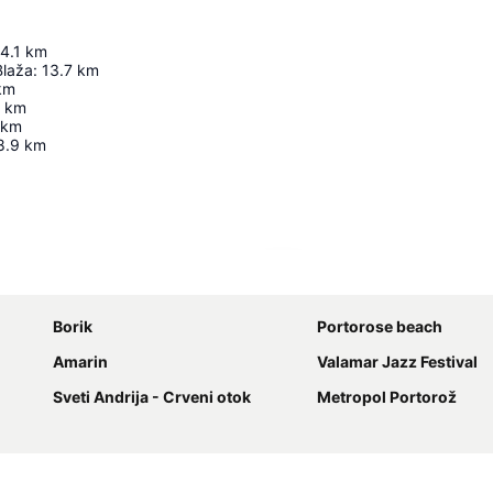
4.1
km
Blaža
:
13.7
km
km
km
km
8.9
km
Förstora kartan
Borik
Portorose beach
Amarin
Valamar Jazz Festival
Sveti Andrija - Crveni otok
Metropol Portorož