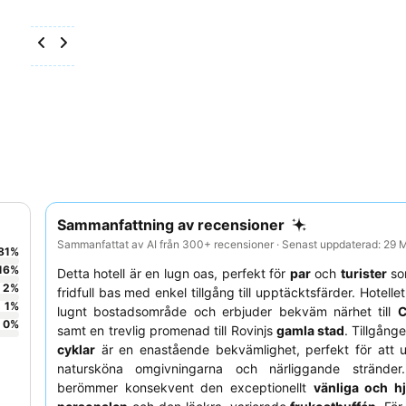
Sammanfattning av recensioner
Sammanfattat av AI från 300+ recensioner · Senast uppdaterad: 29
81
%
16
%
Detta hotell är en lugn oas, perfekt för
par
och
turister
so
2
%
fridfull bas med enkel tillgång till upptäcktsfärder. Hotellet 
1
%
lugnt bostadsområde och erbjuder bekväm närhet till
C
0
%
samt en trevlig promenad till Rovinjs
gamla stad
. Tillgånge
cyklar
är en enastående bekvämlighet, perfekt för att u
natursköna omgivningarna och närliggande stränder
berömmer konsekvent den exceptionellt
vänliga och 