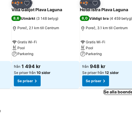
riter
Lägg till i Mina Favoriter
Lägg till i Mina Fa
Hotell
Hotell
4 Stjärnor
3 Stjärnor
Dela
Dela
Villa Galijot Plava Laguna
Hotel Istra Plava Laguna
8,6
8,0
Utmärkt
(
3 148 betyg
)
Väldigt bra
(
4 459 betyg
)
Poreč, 2.1 km till Centrum
Poreč, 3.1 km till Centrum
Gratis Wi-Fi
Gratis Wi-Fi
Pool
Pool
Parkering
Parkering
1 494 kr
948 kr
från
från
Se priser från
10 sidor
Se priser från
12 sidor
Se priser
Se priser
Se alla boende
a