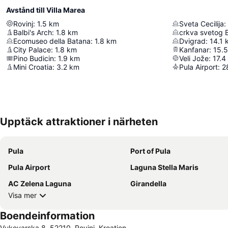
Avstånd till Villa Marea
Rovinj
:
1.5
km
Sveta Cecilija
:
Balbi's Arch
:
1.8
km
crkva svetog 
Ecomuseo della Batana
:
1.8
km
Dvigrad
:
14.1
City Palace
:
1.8
km
Kanfanar
:
15.5
Pino Budicin
:
1.9
km
Veli Jože
:
17.4
Mini Croatia
:
3.2
km
Pula Airport
:
2
Upptäck attraktioner i närheten
Pula
Port of Pula
Pula Airport
Laguna Stella Maris
AC Zelena Laguna
Girandella
Visa mer
Boendeinformation
Vukovarska 8, 52210, Rovinj, Kroatien