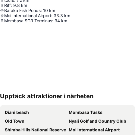
tours
:
7.2
km
Riff
:
9.8
km
Baraka Fish Ponds
:
10
km
Moi International Airport
:
33.3
km
Mombasa SGR Terminus
:
34
km
Upptäck attraktioner i närheten
Förstora kartan
Diani beach
Mombasa Tusks
Old Town
Nyali Golf and Country Club
Shimba Hills National Reserve
Moi International Airport