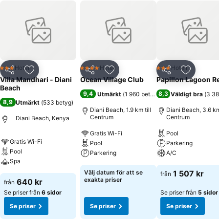
Hotell
Hotell
Hotell
3 Stjärnor
4 Stjärnor
3 Stjärnor
Dela
Lägg till i Mina Favoriter
Dela
Lägg till i Mina Favoriter
Dela
Lägg till
Villa Mandhari - Diani
Ocean Village Club
Papillon Lagoon R
Beach
9,4
8,3
Utmärkt
(
1 960 betyg
)
Väldigt bra
(
3 38
8,9
Utmärkt
(
533 betyg
)
Diani Beach, 1.9 km till
Diani Beach, 3.6 km 
Centrum
Centrum
Diani Beach, Kenya
Gratis Wi-Fi
Pool
Gratis Wi-Fi
Pool
Parkering
Pool
Parkering
A/C
Spa
Välj datum för att se
1 507 kr
från
exakta priser
640 kr
från
Se priser från
6 sidor
Se priser från
5 sidor
Se priser
Se priser
Se priser