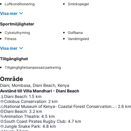
Luftkonditionering
Sminkspegel
Visa mer
Sportmöjligheter
Cykeluthyrning
Golfbana
Fitness
Vandringsled
Visa mer
Tillgänglighet
Tillgänglighetsanpassad parkering
Område
Diani, Mombasa, Diani Beach, Kenya
Avstånd till Villa Mandhari - Diani Beach
Diani Beach
:
1.5
km
Colobus Conservation
:
2
km
National Museum of Kenya- Coastal Forest Conservation Unit
:
2.6
km
Diani Beach
:
3.2
km
Animation Theatre
:
4.5
km
South Coast Pirates Rugby Club
:
4.7
km
Jungle Snake Park
:
4.8
km