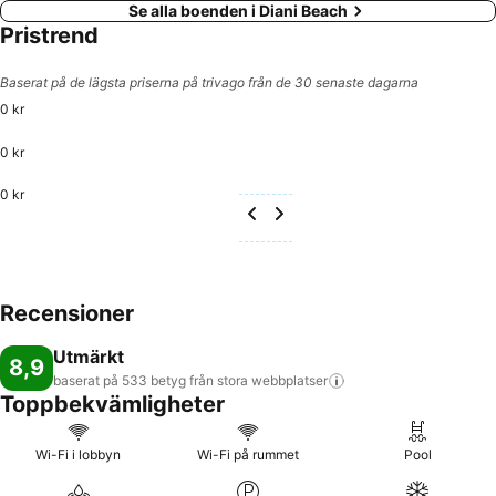
Se alla boenden i Diani Beach
Pristrend
Baserat på de lägsta priserna på trivago från de 30 senaste dagarna
0 kr
0 kr
0 kr
Recensioner
Utmärkt
8,9
baserat på 533 betyg från stora
webbplatser
Toppbekvämligheter
Wi-Fi i lobbyn
Wi-Fi på rummet
Pool