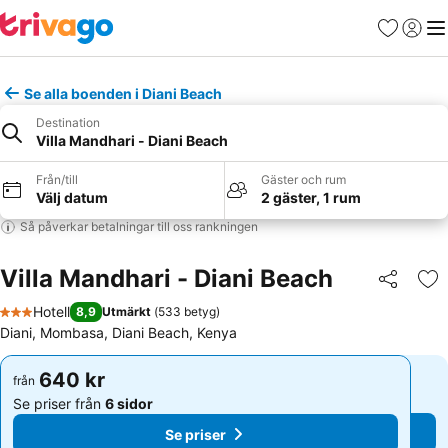
Favoriter
Logga 
Me
Se alla boenden i Diani Beach
Destination
Villa Mandhari - Diani Beach
Från/till
Gäster och rum
Välj datum
2 gäster, 1 rum
Så påverkar betalningar till oss rankningen
Villa Mandhari - Diani Beach
Dela
Läg
Hotell
8,9
Utmärkt
(
533 betyg
)
3 Stjärnor
Diani, Mombasa, Diani Beach, Kenya
640 kr
640 kr
från
från
Se priser från
6 sidor
Se priser från
6 sidor
Se priser
Se priser