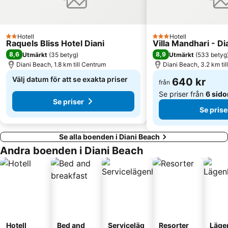
Hotell
Hotell
2 Stjärnor
3 Stjärnor
Raquels Bliss Hotel Diani
Villa Mandhari - D
8,6
8,9
Utmärkt
(
35 betyg
)
Utmärkt
(
533 betyg
Diani Beach, 1.8 km till Centrum
Diani Beach, 3.2 km ti
Välj datum för att se exakta priser
640 kr
från
Se priser från
6 sido
Se priser
Se prise
Se alla boenden i Diani Beach
Andra boenden i Diani Beach
Hotell
Bed and
Serviceläg
Resorter
Läge