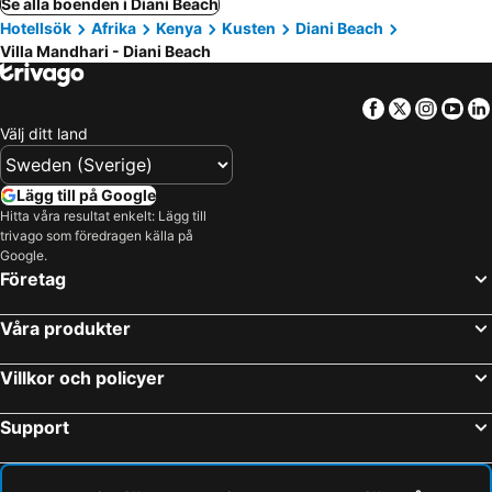
Se alla boenden i Diani Beach
Hotellsök
Afrika
Kenya
Kusten
Diani Beach
Villa Mandhari - Diani Beach
Facebook
Twitter
Insta
Yo
Välj ditt land
Lägg till på Google
Hitta våra resultat enkelt: Lägg till
trivago som föredragen källa på
Google.
Företag
Våra produkter
Villkor och policyer
Support