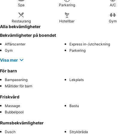
Spa
Parkering
A/C
Restaurang
Hotellbar
Gym
Alla bekvämligheter
Bekvämligheter på boendet
Affärscenter
Express in-/utcheckning
Gym
Parkering
Visa mer
För barn
Barnpassning
Lekplats
Måltider för barn
Friskvård
Massage
Bastu
Bubbelpool
Rumsbekvämligheter
Dusch
Strykbräda