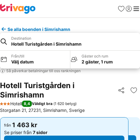
Favoriter
Logga 
Me
Se alla boenden i Simrishamn
Destination
Hotell Turistgården i Simrishamn
Från/till
Gäster och rum
Välj datum
2 gäster, 1 rum
Så påverkar betalningar till oss rankningen
Hotell Turistgården i
Simrishamn
Dela
Läg
Hotell
8,4
Väldigt bra
(
1 620 betyg
)
3 Stjärnor
Storgatan 21, 27231, Simrishamn, Sverige
1 463 kr
1 463 kr
från
från
Se priser från
7 sidor
Se priser från
7 sidor