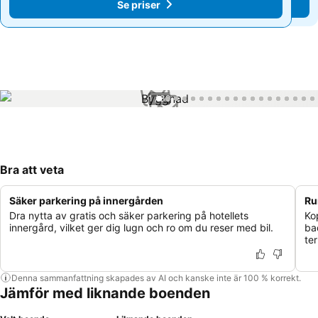
Se priser
Se priser
1 / 39
Bra att veta
Säker parkering på innergården
Ru
Dra nytta av gratis och säker parkering på hotellets
Ko
innergård, vilket ger dig lugn och ro om du reser med bil.
ba
ter
Denna sammanfattning skapades av AI och kanske inte är 100 % korrekt.
Jämför med liknande boenden