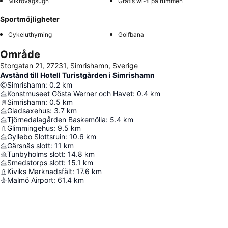
Mikrovågsugn
Gratis wi-fi på rummen
Sportmöjligheter
Cykeluthyrning
Golfbana
Område
Storgatan 21, 27231, Simrishamn, Sverige
Avstånd till Hotell Turistgården i Simrishamn
Simrishamn
:
0.2
km
Konstmuseet Gösta Werner och Havet
:
0.4
km
Simrishamn
:
0.5
km
Gladsaxehus
:
3.7
km
Tjörnedalagården Baskemölla
:
5.4
km
Glimmingehus
:
9.5
km
Gyllebo Slottsruin
:
10.6
km
Gärsnäs slott
:
11
km
Tunbyholms slott
:
14.8
km
Smedstorps slott
:
15.1
km
Kiviks Marknadsfält
:
17.6
km
Malmö Airport
:
61.4
km