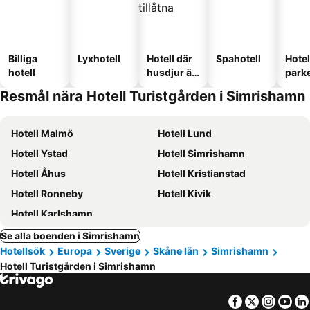
Billiga
Lyxhotell
Hotell där
Spahotell
Hote
hotell
husdjur är
park
tillåtna
Resmål nära Hotell Turistgården i Simrishamn
Hotell Malmö
Hotell Lund
Hotell Ystad
Hotell Simrishamn
Hotell Åhus
Hotell Kristianstad
Hotell Ronneby
Hotell Kivik
Hotell Karlshamn
Se alla boenden i Simrishamn
Hotellsök
Europa
Sverige
Skåne län
Simrishamn
Hotell Turistgården i Simrishamn
Facebook
Twitter
Insta
Yo