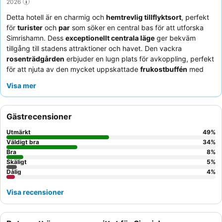
2026
Detta hotell är en charmig och
hemtrevlig tillflyktsort
, perfekt
för
turister
och
par
som söker en central bas för att utforska
Simrishamn. Dess
exceptionellt centrala läge
ger bekväm
tillgång till stadens attraktioner och havet. Den vackra
rosenträdgården
erbjuder en lugn plats för avkoppling, perfekt
för att njuta av den mycket uppskattade
frukostbuffén
med
dess breda utbud av färska alternativ. Gästerna berömmer
Visa mer
konsekvent den
vänliga och välkomnande personalen
som
skapar en familjär atmosfär. För en lugnare upplevelse, överväg
att be om ett rum som inte vetter mot gatan.
Gästrecensioner
Utmärkt
49
%
Väldigt bra
34
%
Bra
8
%
Skäligt
5
%
Dålig
4
%
Visa recensioner