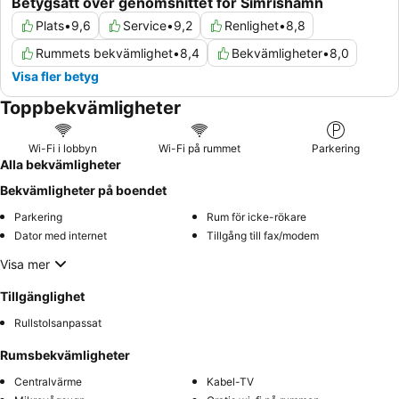
Betygsatt över genomsnittet för Simrishamn
Plats
•
9,6
Service
•
9,2
Renlighet
•
8,8
Rummets bekvämlighet
•
8,4
Bekvämligheter
•
8,0
Visa fler betyg
Toppbekvämligheter
Wi-Fi i lobbyn
Wi-Fi på rummet
Parkering
Alla bekvämligheter
Bekvämligheter på boendet
Parkering
Rum för icke-rökare
Dator med internet
Tillgång till fax/modem
Visa mer
Tillgänglighet
Rullstolsanpassat
Rumsbekvämligheter
Centralvärme
Kabel-TV