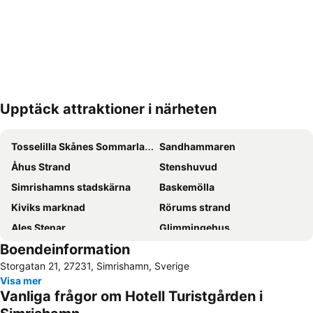
Upptäck attraktioner i närheten
Förstora kartan
Tosselilla Skånes Sommarland
Sandhammaren
Åhus Strand
Stenshuvud
Simrishamns stadskärna
Baskemölla
Kiviks marknad
Rörums strand
Ales Stenar
Glimmingehus
Boendeinformation
Äppelmarknaden
Ystads stadsmuseum i Gråbrödraklostret
Storgatan 21, 27231, Simrishamn, Sverige
Kristianstad Airport
Österlens Museum
Visa mer
Kurt Wallander Paket
Hammershus
Vanliga frågor om Hotell Turistgården i