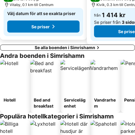
Vitaby, 0.1 km till Centrum
Kivik, 0.3 km till Cent
Välj datum för att se exakta priser
1 414 kr
från
Se priser från
3 sido
Se priser
Se prise
Se alla boenden i Simrishamn
Andra boenden i Simrishamn
Hotell
Bed and
Serviceläg
Vandrarhe
Pens
breakfast
enhet
m
Populära hotellkategorier i Simrishamn