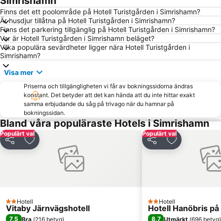
Simrishamn
Finns det ett poolområde på Hotell Turistgården i Simrishamn?
Är husdjur tillåtna på Hotell Turistgården i Simrishamn?
Finns det parkering tillgänglig på Hotell Turistgården i Simrishamn?
Var är Hotell Turistgården i Simrishamn beläget?
Vilka populära sevärdheter ligger nära Hotell Turistgården i
Simrishamn?
Visa mer
Priserna och tillgängligheten vi får av bokningssidorna ändras
konstant. Det betyder att det kan hända att du inte hittar exakt
samma erbjudande du såg på trivago när du hamnar på
bokningssidan.
Bland våra populäraste Hotels i Simrishamn
Populärt val
Populärt val
Dela
Lägg till i Mina Favoriter
Dela
Lägg till i Mi
Hotell
Hotell
2 Stjärnor
2 Stjärnor
Vitaby Järnvägshotell
Hotell Hanöbris på 
7,5
8,7
Bra
(
216 betyg
)
Utmärkt
(
696 betyg
)