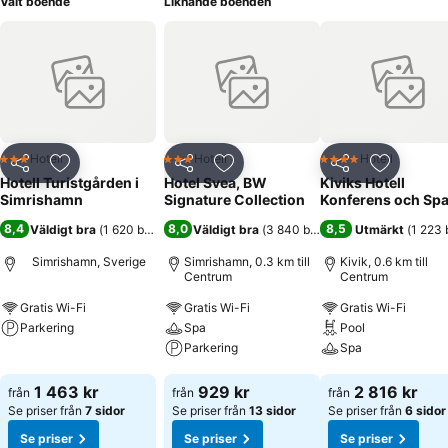
Valt boende
Liknande boenden
Hotell
Hotell
Hotell
3 Stjärnor
3 Stjärnor
4 Stjärnor
Dela
Lägg till i Mina Favoriter
Dela
Lägg till i Mina Favoriter
Dela
Lägg till
Hotell Turistgården i
Hotel Svea, BW
Kiviks Hotell
Simrishamn
Signature Collection
Konferens och Sp
8,4
8,0
8,5
Väldigt bra
(
1 620 betyg
)
Väldigt bra
(
3 840 betyg
)
Utmärkt
(
1 223 
Simrishamn, Sverige
Simrishamn, 0.3 km till
Kivik, 0.6 km till
Centrum
Centrum
Gratis Wi-Fi
Gratis Wi-Fi
Gratis Wi-Fi
Parkering
Spa
Pool
Parkering
Spa
Se priser
Se priser
Se priser
1 463 kr
929 kr
2 816 kr
från
från
från
Se priser från
7 sidor
Se priser från
13 sidor
Se priser från
6 sidor
Se priser
Se priser
Se priser