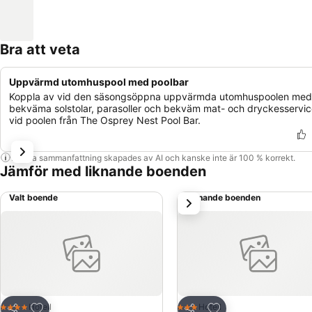
Bra att veta
Uppvärmd utomhuspool med poolbar
Koppla av vid den säsongsöppna uppvärmda utomhuspoolen med
bekväma solstolar, parasoller och bekväm mat- och dryckesservi
vid poolen från The Osprey Nest Pool Bar.
Denna sammanfattning skapades av AI och kanske inte är 100 % korrekt.
Jämför med liknande boenden
Valt boende
Liknande boenden
nästa
Lägg till i Mina Favoriter
Lägg till i Mina Favo
Hotell
Hotell
4 Stjärnor
3 Stjärnor