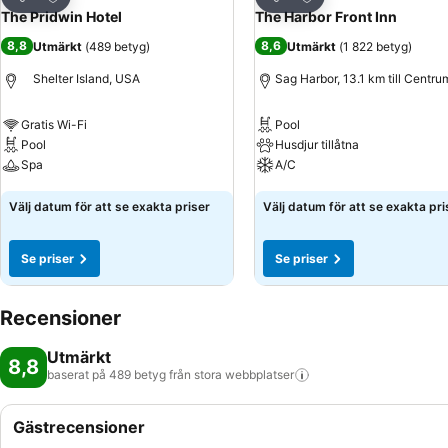
Dela
Dela
The Pridwin Hotel
The Harbor Front Inn
8,8
8,6
Utmärkt
(
489 betyg
)
Utmärkt
(
1 822 betyg
)
Shelter Island, USA
Sag Harbor, 13.1 km till Centru
Gratis Wi-Fi
Pool
Pool
Husdjur tillåtna
Spa
A/C
Se priser
Se priser
Välj datum för att se exakta priser
Välj datum för att se exakta pri
Se priser
Se priser
Recensioner
Utmärkt
8,8
baserat på 489 betyg från stora
webbplatser
Gästrecensioner