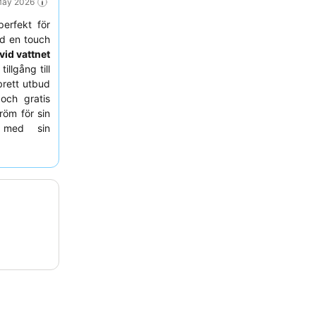
 May 2026
perfekt för
d en touch
vid vattnet
illgång till
rett utbud
 och gratis
röm för sin
ed sin
d vistelse,
 har utsikt