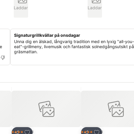
Laddar
Laddar
Signaturgrillkvällar på onsdagar
Unna dig en älskad, långvarig tradition med en lyxig "all-you
ce
eat"-grillmeny, livemusik och fantastisk solnedgångsutsikt på
gräsmattan.
riter
Lägg till i Mina Favoriter
Lägg till i Mina Fa
Hotell
Hotell
4 Stjärnor
4 Stjärnor