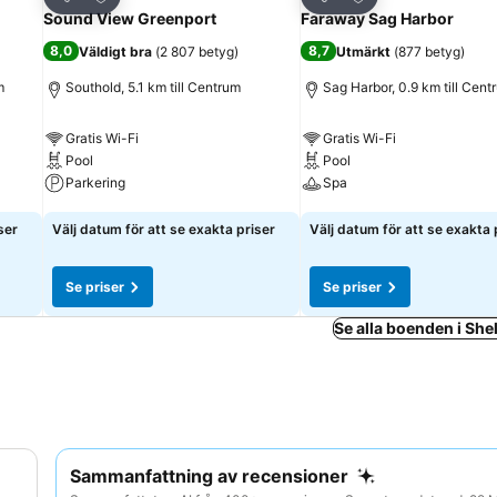
Dela
Dela
Sound View Greenport
Faraway Sag Harbor
8,0
8,7
Väldigt bra
(
2 807 betyg
)
Utmärkt
(
877 betyg
)
m
Southold, 5.1 km till Centrum
Sag Harbor, 0.9 km till Cent
Gratis Wi-Fi
Gratis Wi-Fi
Pool
Pool
Parkering
Spa
Se priser
Se priser
ser
Välj datum för att se exakta priser
Välj datum för att se exakta 
Se priser
Se priser
Se alla boenden i Shel
Sammanfattning av recensioner