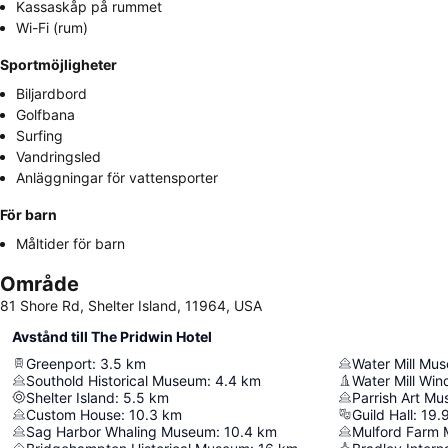
Kassaskåp på rummet
Wi-Fi (rum)
Sportmöjligheter
Biljardbord
Golfbana
Surfing
Vandringsled
Anläggningar för vattensporter
För barn
Måltider för barn
Område
81 Shore Rd, Shelter Island, 11964, USA
Avstånd till The Pridwin Hotel
Greenport
:
3.5
km
Water Mill Mu
Southold Historical Museum
:
4.4
km
Water Mill Wind
Shelter Island
:
5.5
km
Parrish Art M
Custom House
:
10.3
km
Guild Hall
:
19.
Sag Harbor Whaling Museum
:
10.4
km
Mulford Farm