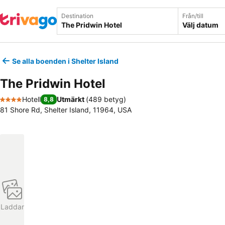
Destination
Från/till
Välj datum
Se alla boenden i Shelter Island
The Pridwin Hotel
Hotell
Utmärkt
(
489 betyg
)
8,8
4 Stjärnor
81 Shore Rd, Shelter Island, 11964, USA
Laddar