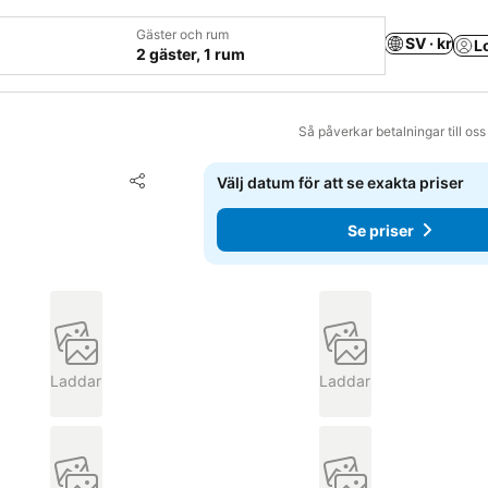
Gäster och rum
SV · kr
L
2 gäster, 1 rum
Så påverkar betalningar till os
Lägg till i Mina Favoriter
Välj datum för att se exakta priser
Dela
Se priser
Laddar
Laddar