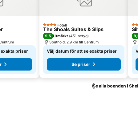
Hotell
4 Stjärnor
4 S
or
The Shoals Suites & Slips
Si
9,5
9,
Utmärkt
(
451 betyg
)
l Centrum
Southold, 2.9 km till Centrum
e exakta priser
Välj datum för att se exakta priser
V
r
Se priser
Se alla boenden i Shel