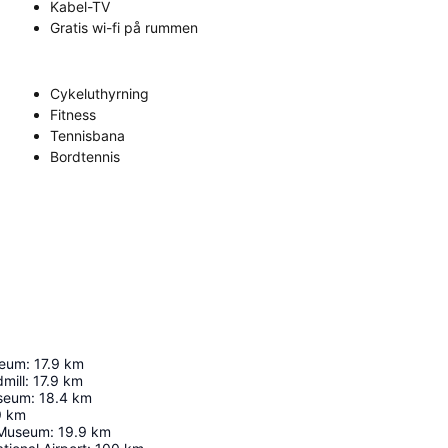
Kabel-TV
Gratis wi-fi på rummen
Cykeluthyrning
Fitness
Tennisbana
Bordtennis
seum
:
17.9
km
mill
:
17.9
km
useum
:
18.4
km
9
km
 Museum
:
19.9
km