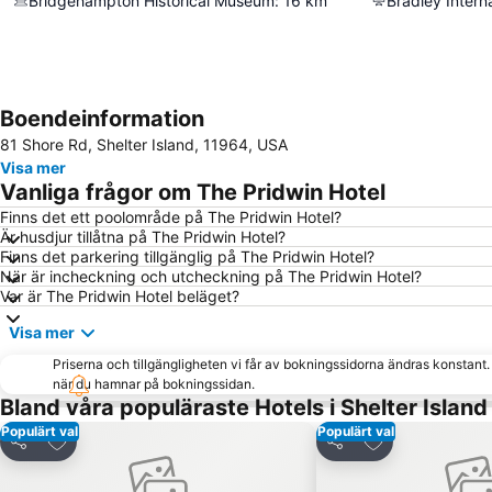
Bridgehampton Historical Museum
:
16
km
Bradley Interna
Boendeinformation
81 Shore Rd, Shelter Island, 11964, USA
Visa mer
Vanliga frågor om The Pridwin Hotel
Finns det ett poolområde på The Pridwin Hotel?
Är husdjur tillåtna på The Pridwin Hotel?
Finns det parkering tillgänglig på The Pridwin Hotel?
När är incheckning och utcheckning på The Pridwin Hotel?
Var är The Pridwin Hotel beläget?
Visa mer
Priserna och tillgängligheten vi får av bokningssidorna ändras konstant
när du hamnar på bokningssidan.
Bland våra populäraste Hotels i Shelter Island
Populärt val
Populärt val
Lägg till i Mina Favoriter
Lägg till i Mina
Dela
Dela