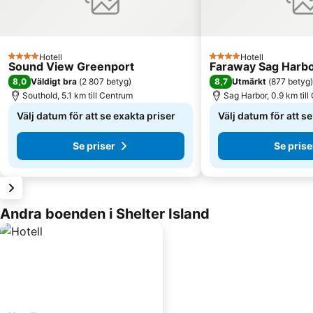
Hotell
Hotell
4 Stjärnor
4 Stjärnor
Sound View Greenport
Faraway Sag Harb
8,0
8,7
Väldigt bra
(
2 807 betyg
)
Utmärkt
(
877 betyg
)
Southold, 5.1 km till Centrum
Sag Harbor, 0.9 km til
Välj datum för att se exakta priser
Välj datum för att s
Se priser
Se prise
Andra boenden i Shelter Island