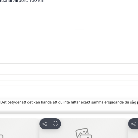
tional Airport
:
100
km
Förstora kartan
. Det betyder att det kan hända att du inte hittar exakt samma erbjudande du såg 
 Favoriter
Lägg till i Mina Favoriter
Dela
Del