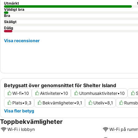
Utmärkt
Väldigt bra
Bra
Skäligt
Dålig
Visa recensioner
Betygsatt över genomsnittet för Shelter Island
Wi-fi
•
10
Aktiviteter
•
10
Utomhusaktiviteter
•
10
Plats
•
9,3
Bekvämligheter
•
9,1
Uteliv
•
8,1
Rumsb
Visa fler betyg
Toppbekvämligheter
Wi-Fi i lobbyn
Wi-Fi på rum