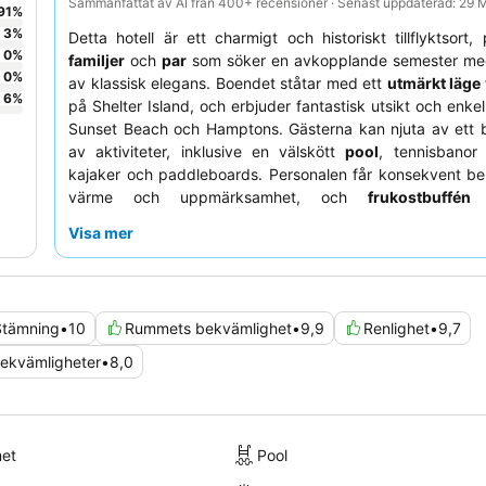
Sammanfattat av AI från 400+ recensioner · Senast uppdaterad: 29
91
%
3
%
Detta hotell är ett charmigt och historiskt tillflyktsort, 
0
%
familjer
och
par
som söker en avkopplande semester me
0
%
av klassisk elegans. Boendet ståtar med ett
utmärkt läge 
6
%
på Shelter Island, och erbjuder fantastisk utsikt och enkel t
Sunset Beach och Hamptons. Gästerna kan njuta av ett b
av aktiviteter, inklusive en välskött
pool
, tennisbanor
kajaker och paddleboards. Personalen får konsekvent be
värme och uppmärksamhet, och
frukostbuffén
m
omelettstation är en särskild höjdpunkt. För en förbättra
Visa mer
överväg att boka en av de rymliga stugorna, varav många
över vattnet, eldstäder och pentryn.
Stämning
•
10
Rummets bekvämlighet
•
9,9
Renlighet
•
9,7
ekvämligheter
•
8,0
met
Pool