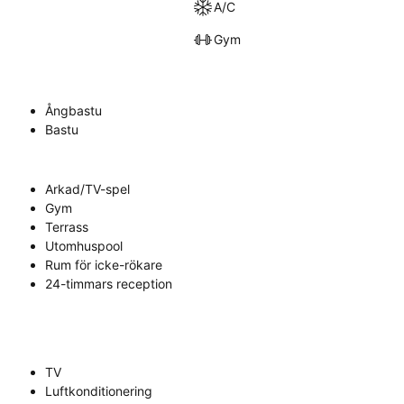
A/C
Gym
Ångbastu
Bastu
Arkad/TV-spel
Gym
Terrass
Utomhuspool
Rum för icke-rökare
24-timmars reception
TV
Luftkonditionering