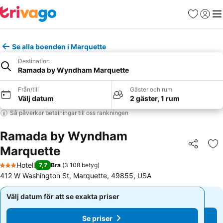
Favoriter
Logga 
Me
Se alla boenden i Marquette
Destination
Ramada by Wyndham Marquette
Från/till
Gäster och rum
Välj datum
2 gäster, 1 rum
Så påverkar betalningar till oss rankningen
Ramada by Wyndham
Marquette
Dela
Läg
Hotell
7,7
Bra
(
3 108 betyg
)
3 Stjärnor
412 W Washington St, Marquette, 49855, USA
Välj datum för att se exakta priser
Välj datum för att se exakta priser
Se priser
Se priser