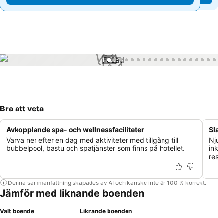
1 / 63
Bra att veta
Avkopplande spa- och wellnessfaciliteter
Sl
Varva ner efter en dag med aktiviteter med tillgång till
Nj
bubbelpool, bastu och spatjänster som finns på hotellet.
in
re
Denna sammanfattning skapades av AI och kanske inte är 100 % korrekt.
Jämför med liknande boenden
Valt boende
Liknande boenden