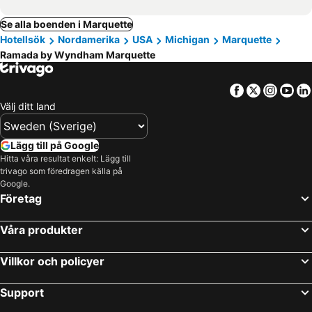
Se alla boenden i Marquette
Hotellsök
Nordamerika
USA
Michigan
Marquette
Ramada by Wyndham Marquette
Facebook
Twitter
Insta
Yo
Välj ditt land
Lägg till på Google
Hitta våra resultat enkelt: Lägg till
trivago som föredragen källa på
Google.
Företag
Våra produkter
Villkor och policyer
Support