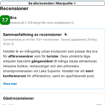
Se alla boenden i Marquette
Recensioner
Bra
7,7
baserat på 3 108 betyg från stora
webbplatser
Sammanfattning av recensioner
Sammanfattat av AI från 700+ recensioner · Senast uppdaterad: 29 May
2026
Hotellet är en mångsidig urban knutpunkt som passar lika bra
för
affärsresenärer
som för
turister
. Dess utmärkta läge
erbjuder bekvämt
gångavstånd
till många lokala attraktioner,
inklusive butiker, restauranger och den pittoreska
strandpromenaden vid Lake Superior. Hotellet har ett
stort
konferensrum
för affärsbehov, samt en uppfriskande pool,
bubbelpool och bastu för avkoppling. Gästerna berömmer
Visa mer
konsekvent den
vänliga och hjälpsamma personalen
och
hotellets restaurang, Slabz eller Harley's, för dess läckra och
kreativa middagsmeny och kvalitativa frukostalternativ. För en
Gästrecensioner
lugnare vistelse, välj ett rum som vetter bort från poolområdet.