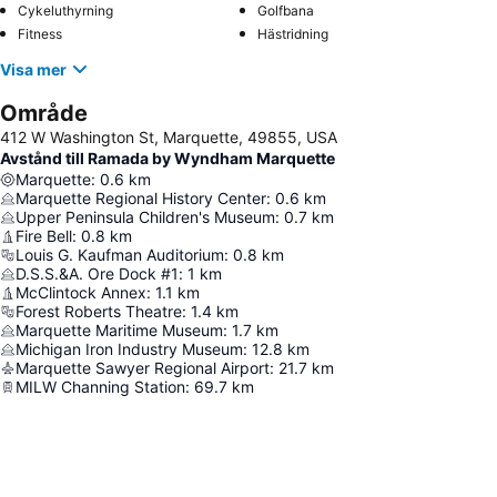
Cykeluthyrning
Golfbana
Fitness
Hästridning
Visa mer
Område
412 W Washington St, Marquette, 49855, USA
Avstånd till Ramada by Wyndham Marquette
Marquette
:
0.6
km
Marquette Regional History Center
:
0.6
km
Upper Peninsula Children's Museum
:
0.7
km
Fire Bell
:
0.8
km
Louis G. Kaufman Auditorium
:
0.8
km
D.S.S.&A. Ore Dock #1
:
1
km
McClintock Annex
:
1.1
km
Forest Roberts Theatre
:
1.4
km
Marquette Maritime Museum
:
1.7
km
Michigan Iron Industry Museum
:
12.8
km
Marquette Sawyer Regional Airport
:
21.7
km
MILW Channing Station
:
69.7
km