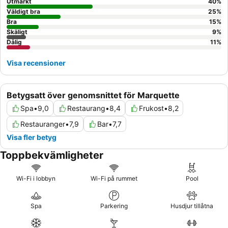
Utmärkt
40
%
Väldigt bra
25
%
Bra
15
%
Skäligt
9
%
Dålig
11
%
Visa recensioner
Betygsatt över genomsnittet för Marquette
Spa
•
9,0
Restaurang
•
8,4
Frukost
•
8,2
Restauranger
•
7,9
Bar
•
7,7
Visa fler betyg
Toppbekvämligheter
Wi-Fi i lobbyn
Wi-Fi på rummet
Pool
Spa
Parkering
Husdjur tillåtna