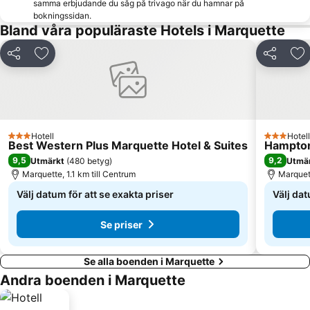
samma erbjudande du såg på trivago när du hamnar på
bokningssidan.
Bland våra populäraste Hotels i Marquette
Dela
Lägg till i Mina Favoriter
Dela
Lä
Hotell
Hotell
3 Stjärnor
3 Stjärnor
Best Western Plus Marquette Hotel & Suites
Hampton
9,5
9,2
Utmärkt
(
480 betyg
)
Utmä
Marquette, 1.1 km till Centrum
Marquett
Välj datum för att se exakta priser
Välj dat
Se priser
Se alla boenden i Marquette
Andra boenden i Marquette