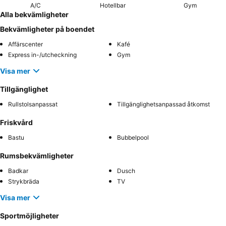
A/C
Hotellbar
Gym
Alla bekvämligheter
Bekvämligheter på boendet
Affärscenter
Kafé
Express in-/utcheckning
Gym
Visa mer
Tillgänglighet
Rullstolsanpassat
Tillgänglighetsanpassad åtkomst
Friskvård
Bastu
Bubbelpool
Rumsbekvämligheter
Badkar
Dusch
Strykbräda
TV
Visa mer
Sportmöjligheter