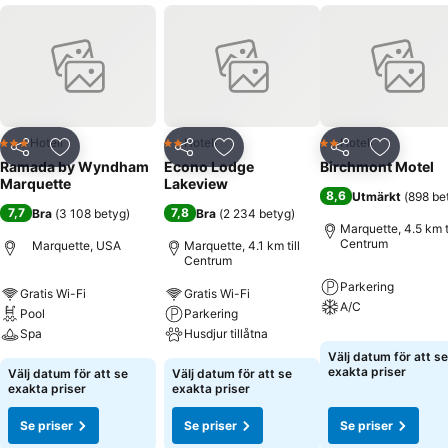
Hotell
Hotell
Hotell
3 Stjärnor
2 Stjärnor
2 Stjärnor
Dela
Lägg till i Mina Favoriter
Dela
Lägg till i Mina Favoriter
Dela
Lägg till
Ramada by Wyndham
Econo Lodge
Birchmont Motel
Marquette
Lakeview
8,6
Utmärkt
(
898 be
7,7
7,8
Bra
(
3 108 betyg
)
Bra
(
2 234 betyg
)
Marquette, 4.5 km ti
Centrum
Marquette, USA
Marquette, 4.1 km till
Centrum
Parkering
Gratis Wi-Fi
Gratis Wi-Fi
A/C
Pool
Parkering
Spa
Husdjur tillåtna
Välj datum för att se
exakta priser
Välj datum för att se
Välj datum för att se
exakta priser
exakta priser
Se priser
Se priser
Se priser