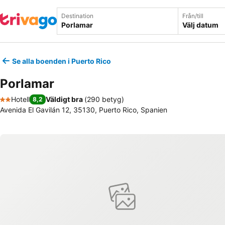
Destination
Från/till
Välj datum
Se alla boenden i Puerto Rico
Porlamar
Hotell
Väldigt bra
(
290 betyg
)
8,2
2 Stjärnor
Avenida El Gavilán 12, 35130, Puerto Rico, Spanien