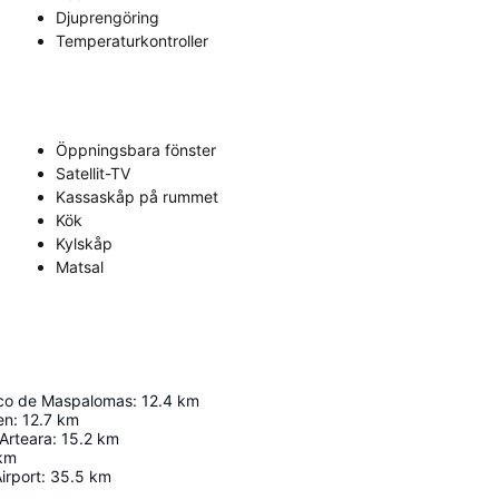
Djuprengöring
Temperaturkontroller
Öppningsbara fönster
Satellit-TV
Kassaskåp på rummet
Kök
Kylskåp
Matsal
ico de Maspalomas
:
12.4
km
en
:
12.7
km
Arteara
:
15.2
km
km
irport
:
35.5
km