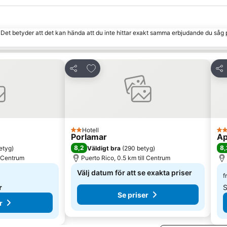
. Det betyder att det kan hända att du inte hittar exakt samma erbjudande du såg 
 Favoriter
Lägg till i Mina Favoriter
Dela
Del
Hotell
2 Stjärnor
2 S
Porlamar
Ap
8,2
8,
etyg
)
Väldigt bra
(
290 betyg
)
l Centrum
Puerto Rico, 0.5 km till Centrum
Välj datum för att se exakta priser
f
r
S
Se priser
r