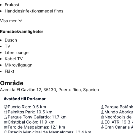
Frukost
Handdesinfektionsmedel finns
Visa mer
Rumsbekvämligheter
Dusch
TV
Liten lounge
Kabel-TV
Mikrovågsugn
Fläkt
Område
Avenida El Gavilán 12, 35130, Puerto Rico, Spanien
Avstånd till Porlamar
Puerto Rico
:
0.5
km
Parque Botán
Palmitos Park
:
10.5
km
Mundo Aborig
Parque Tony Gallardo
:
11.7
km
Necrópolis de 
Cristóbal Colón
:
11.9
km
EC-ATR
:
19.3
Faro de Maspalomas
:
12.1
km
Gran Canaria A
Estadio Municipal de Maspalomas
:
12.4
km