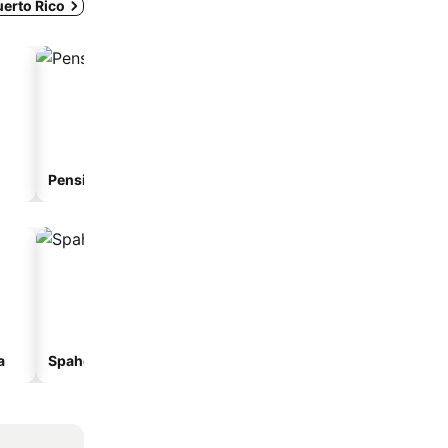
uerto Rico
Pensionat
Lägenhetshotell
a
Spahotell
Strandhotell