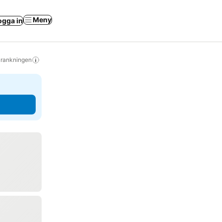
Meny
ogga in
s rankningen