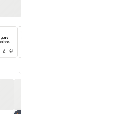
Utmärkt läge nära Puerto Ricos strand
rgare,
Beläget bara 200 meter från Puerto Ricos strand, med en
olbar.
till sand och hav, med butiker och restauranger inom en
promenad.