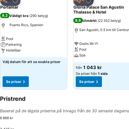
Lägg till i Mina Favoriter
Lägg till i Mina Favo
Hotell
Hotell
2 Stjärnor
4 Stjärnor
Dela
Dela
Porlamar
Gloria Palace San Agustín
Thalasso & Hotel
8,2
Väldigt bra
(
290 betyg
)
8,6
Utmärkt
(
22 552 betyg
)
Puerto Rico, Spanien
San Agustín, 0.5 km till Centru
Pool
Gratis Wi-Fi
Parkering
Pool
Hotellbar
Spa
Välj datum för att se exakta priser
1 043 kr
från
Se priser från
1 sida
Se priser
Se priser
Pristrend
Baserat på de lägsta priserna på trivago från de 30 senaste dagarn
6 866 kr