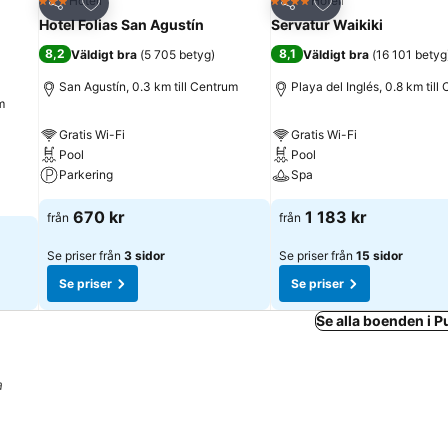
riter
Lägg till i Mina Favoriter
Lägg till i Mina Fa
Hotell
Hotell
3 Stjärnor
4 Stjärnor
Dela
Dela
Hotel Folias San Agustín
Servatur Waikiki
8,2
8,1
Väldigt bra
(
5 705 betyg
)
Väldigt bra
(
16 101 betyg
San Agustín, 0.3 km till Centrum
Playa del Inglés, 0.8 km till
m
Gratis Wi-Fi
Gratis Wi-Fi
Pool
Pool
Parkering
Spa
670 kr
1 183 kr
från
från
Se priser från
3 sidor
Se priser från
15 sidor
Se priser
Se priser
Se alla boenden i P
a