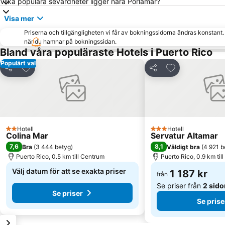
Vilka populära sevärdheter ligger nära Porlamar?
Visa mer
Priserna och tillgängligheten vi får av bokningssidorna ändras konstant
när du hamnar på bokningssidan.
Bland våra populäraste Hotels i Puerto Rico
Populärt val
Lägg till i Mina Favoriter
Lägg till i Mina
Dela
Dela
Hotell
Hotell
2 Stjärnor
3 Stjärnor
Colina Mar
Servatur Altamar
7,6
8,1
Bra
(
3 444 betyg
)
Väldigt bra
(
4 921 b
Puerto Rico, 0.5 km till Centrum
Puerto Rico, 0.9 km til
Välj datum för att se exakta priser
1 187 kr
från
Se priser från
2 sido
Se priser
Se prise