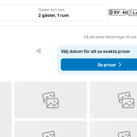
Gäster och rum
SV · kr
L
2 gäster, 1 rum
Så påverkar betalningar till os
Lägg till i Mina Favoriter
Välj datum för att se exakta priser
Dela
Se priser