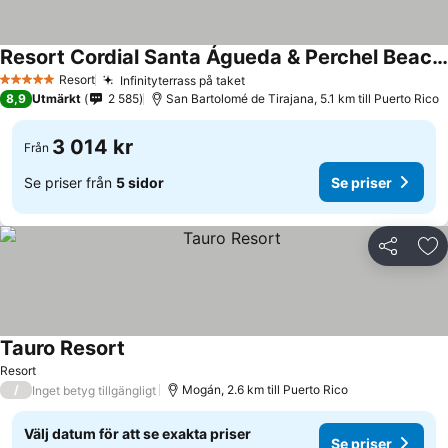
Resort Cordial Santa Águeda & Perchel Beach Club
Resort
Infinityterrass på taket
5 Stjärnor
8,9
Utmärkt
2 585
San Bartolomé de Tirajana, 5.1 km till Puerto Rico
3 014 kr
Från
Se priser från
5 sidor
Se priser
Dela
Läg
Tauro Resort
Resort
/
Mogán, 2.6 km till Puerto Rico
Inget betyg tillgängligt
Välj datum för att se exakta priser
Se priser