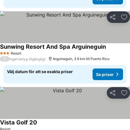
Dela
Läg
Sunwing Resort And Spa Arguineguin
Resort
3 Stjärnor
/
Arguineguín, 3.6 km till Puerto Rico
Inget betyg tillgängligt
Välj datum för att se exakta priser
Se priser
Dela
Läg
Vista Golf 20
Resort