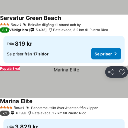
Servatur Green Beach
Resort
Bekväm tillgång till strand och by
3 Stjärnor
8,1
Väldigt bra
5 433
Patalavaca, 3.2 km till Puerto Rico
819 kr
Från
Se priser från
17 sidor
Se priser
Populärt val
Dela
Läg
Marina Elite
Resort
Panoramautsikt över Atlanten från klippan
4 Stjärnor
7,1
6 199
Patalavaca, 1.7 km till Puerto Rico
3 829 kr
Från