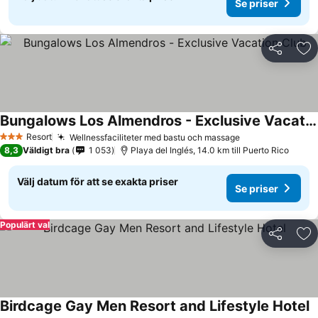
Se priser
Dela
Läg
Bungalows Los Almendros - Exclusive Vacation Club
Resort
Wellnessfaciliteter med bastu och massage
3 Stjärnor
8,3
Väldigt bra
1 053
Playa del Inglés, 14.0 km till Puerto Rico
Välj datum för att se exakta priser
Se priser
Populärt val
Dela
Läg
Birdcage Gay Men Resort and Lifestyle Hotel