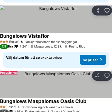
Dela
Läg
Bungalows Vistaflor
Resort
Familjefokuserade fritidsanläggningar
3 Stjärnor
7,9
Bra
7 241
Maspalomas, 12.8 km till Puerto Rico
Välj datum för att se exakta priser
Se priser
Populärt val
Dela
Läg
Bungalows Maspalomas Oasis Club
Resort
Show cooking och kanariska smaker
2 Stjärnor
7,0
2 552
Maspalomas, 11.7 km till Puerto Rico