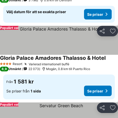
8,6
Utmärkt
3 796
0.6 km till Centrum
Välj datum för att se exakta priser
Se priser
Populärt val
Dela
Läg
Gloria Palace Amadores Thalasso & Hotel
Resort
Varierad internationell buffé
4 Stjärnor
8,9
Utmärkt
22 073
Mogán, 0.8 km till Puerto Rico
1 581 kr
Från
Se priser från
1 sida
Se priser
Populärt val
Dela
Läg