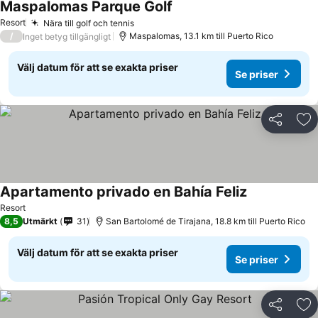
Maspalomas Parque Golf
Resort
Nära till golf och tennis
/
Maspalomas, 13.1 km till Puerto Rico
Inget betyg tillgängligt
Välj datum för att se exakta priser
Se priser
Dela
Läg
Apartamento privado en Bahía Feliz
Resort
8,5
Utmärkt
31
San Bartolomé de Tirajana, 18.8 km till Puerto Rico
Välj datum för att se exakta priser
Se priser
Dela
Läg