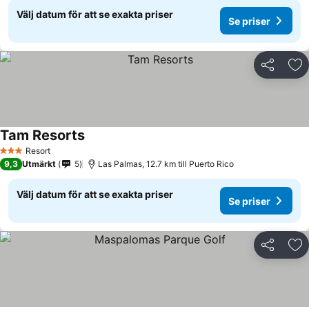
Välj datum för att se exakta priser
Se priser
Dela
Läg
Tam Resorts
Resort
3 Stjärnor
9,3
Utmärkt
5
Las Palmas, 12.7 km till Puerto Rico
Välj datum för att se exakta priser
Se priser
Dela
Läg