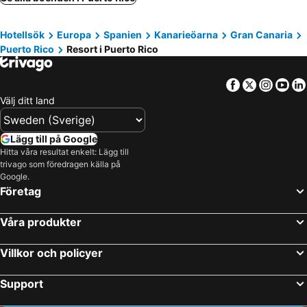
Hotellsök
Europa
Spanien
Kanarieöarna
Gran Canaria
Puerto Rico
Resort i Puerto Rico
Facebook
Twitter
Insta
Yo
Välj ditt land
Lägg till på Google
Hitta våra resultat enkelt: Lägg till
trivago som föredragen källa på
Google.
Företag
Våra produkter
Villkor och policyer
Support