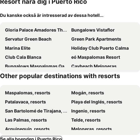
Resort nära dig i Puerto Rico
Du kanske också är intresserad av dessa hotell...
Gloria Palace Amadores Thalasso & Hotel
Bungalows Vistaflor
Servatur Green Beach
Green Park Apartments
Marina Elite
Holiday Club Puerto Calma
Club Cala Blanca
eó Maspalomas Resort
Bungalows Maspalomas Oasis Club
Caybeach Meloneras
Other popular destinations with resorts
Resort Cordial Santa Águeda & Perchel Beach Club
Caybeach Princess
Bungalows Parque Bali
Bungalows Parque Nogal
Maspalomas, resorts
Mogán, resorts
Bungalows Boston
Canary Garden Club
Patalavaca, resorts
Playa del Inglés, resorts
Apartamentos Oasis Sol
Bungalows Adonis
San Bartolomé de Tirajana, resorts
Ingenio, resorts
Villa RG Boutique Hotel - Adults Only
Bungalows Las Almenas
Las Palmas, resorts
Telde, resorts
Birdcage Gay Men Resort and Lifestyle Hotel
Bungalows Los Almendros - Exclusive Vacation Club
Arguineguín, resorts
Meloneras, resorts
Maspalomas Parque Golf
Sunwing Resort And Spa Arguineguin
Apartamento privado en Bahía Feliz
Se alla boenden i Puerto Rico