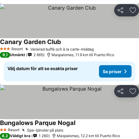
Dela
Läg
Canary Garden Club
Resort
Varierad buffé och à la carte-middag
3 Stjärnor
9,1
Utmärkt
2 665
Maspalomas, 11.9 km till Puerto Rico
Välj datum för att se exakta priser
Se priser
Dela
Läg
Bungalows Parque Nogal
Resort
Spa-tjänster på plats
2 Stjärnor
8,2
Väldigt bra
1 260
Maspalomas, 12.2 km till Puerto Rico