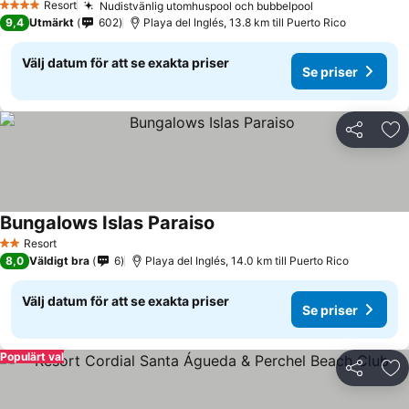
Resort
Nudistvänlig utomhuspool och bubbelpool
4 Stjärnor
9,4
Utmärkt
602
Playa del Inglés, 13.8 km till Puerto Rico
Välj datum för att se exakta priser
Se priser
Dela
Läg
Bungalows Islas Paraiso
Resort
2 Stjärnor
8,0
Väldigt bra
6
Playa del Inglés, 14.0 km till Puerto Rico
Välj datum för att se exakta priser
Se priser
Populärt val
Dela
Läg