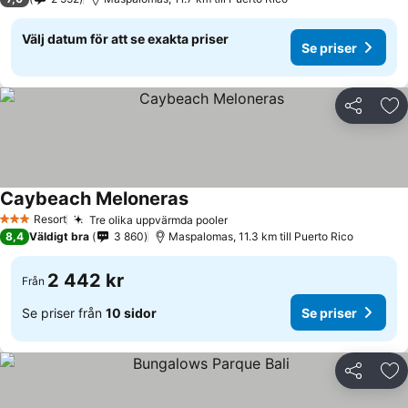
Välj datum för att se exakta priser
Se priser
Dela
Läg
Caybeach Meloneras
Resort
Tre olika uppvärmda pooler
3 Stjärnor
8,4
Väldigt bra
3 860
Maspalomas, 11.3 km till Puerto Rico
2 442 kr
Från
Se priser från
10 sidor
Se priser
Dela
Läg