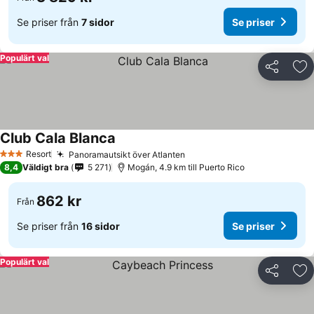
Se priser från
7 sidor
Se priser
Populärt val
Dela
Läg
Club Cala Blanca
Resort
Panoramautsikt över Atlanten
3 Stjärnor
8,4
Väldigt bra
5 271
Mogán, 4.9 km till Puerto Rico
862 kr
Från
Se priser från
16 sidor
Se priser
Populärt val
Dela
Läg