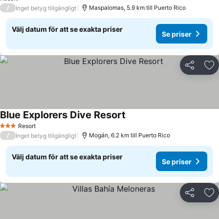
/
Maspalomas, 5.9 km till Puerto Rico
Inget betyg tillgängligt
Välj datum för att se exakta priser
Se priser
Dela
Läg
Blue Explorers Dive Resort
Resort
3 Stjärnor
/
Mogán, 6.2 km till Puerto Rico
Inget betyg tillgängligt
Välj datum för att se exakta priser
Se priser
Dela
Läg