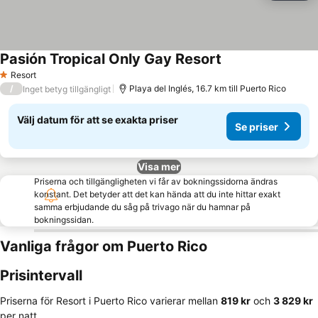
Pasión Tropical Only Gay Resort
Resort
1 Stjärnor
/
Playa del Inglés, 16.7 km till Puerto Rico
Inget betyg tillgängligt
Välj datum för att se exakta priser
Se priser
Visa mer
Priserna och tillgängligheten vi får av bokningssidorna ändras
konstant. Det betyder att det kan hända att du inte hittar exakt
samma erbjudande du såg på trivago när du hamnar på
bokningssidan.
Vanliga frågor om Puerto Rico
Prisintervall
Priserna för Resort i Puerto Rico varierar mellan
‎819 kr
och
‎3 829 kr
per natt.