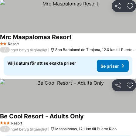
Dela
Läg
Mrc Maspalomas Resort
Resort
2 Stjärnor
/
San Bartolomé de Tirajana, 12.0 km till Puerto Rico
Inget betyg tillgängligt
Välj datum för att se exakta priser
Se priser
Dela
Läg
Be Cool Resort - Adults Only
Resort
3 Stjärnor
/
Maspalomas, 12.1 km till Puerto Rico
Inget betyg tillgängligt