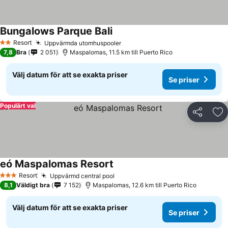
Bungalows Parque Bali
Resort
Uppvärmda utomhuspooler
2 Stjärnor
7,8
Bra
2 051
Maspalomas, 11.5 km till Puerto Rico
Välj datum för att se exakta priser
Se priser
Populärt val
Dela
Läg
eó Maspalomas Resort
Resort
Uppvärmd central pool
3 Stjärnor
8,1
Väldigt bra
7 152
Maspalomas, 12.6 km till Puerto Rico
Välj datum för att se exakta priser
Se priser