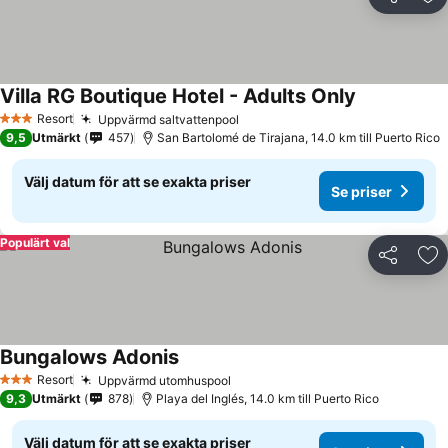
Dela
Läg
Villa RG Boutique Hotel - Adults Only
Resort
Uppvärmd saltvattenpool
3 Stjärnor
9,5
Utmärkt
457
San Bartolomé de Tirajana, 14.0 km till Puerto Rico
Välj datum för att se exakta priser
Se priser
Populärt val
Dela
Läg
Bungalows Adonis
Resort
Uppvärmd utomhuspool
3 Stjärnor
9,3
Utmärkt
878
Playa del Inglés, 14.0 km till Puerto Rico
Välj datum för att se exakta priser