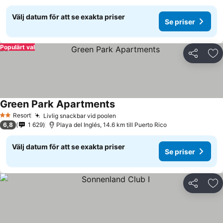
Välj datum för att se exakta priser
Se priser
Populärt val
Dela
Läg
Green Park Apartments
Resort
Livlig snackbar vid poolen
2 Stjärnor
6,8
1 629
Playa del Inglés, 14.6 km till Puerto Rico
Välj datum för att se exakta priser
Se priser
Dela
Läg