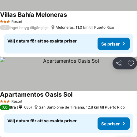
Villas Bahía Meloneras
Resort
3 Stjärnor
/
Meloneras, 11.0 km till Puerto Rico
Inget betyg tillgängligt
Välj datum för att se exakta priser
Se priser
Dela
Läg
Apartamentos Oasis Sol
Resort
3 Stjärnor
7,6
Bra
685
San Bartolomé de Tirajana, 12.8 km till Puerto Rico
Välj datum för att se exakta priser
Se priser