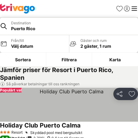
Favoriter
Logga 
Me
Destination
Puerto Rico
Från/till
Gäster och rum
Välj datum
2 gäster, 1 rum
Sortera
Filtrera
Karta
Jämför priser för Resort i Puerto Rico,
Spanien
Så påverkar betalningar till oss rankningen
Populärt val
Dela
Läg
Holiday Club Puerto Calma
Resort
Skyddad pool med bergsutsikt
3 Stjärnor