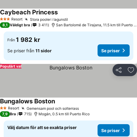
Caybeach Princess
Resort
Stora pooler i lagunstil
3 Stjärnor
8,1
Väldigt bra
3 411
San Bartolomé de Tirajana, 11.5 km till Puerto Rico
1 982 kr
Från
Se priser från
11 sidor
Se priser
Populärt val
Dela
Läg
Bungalows Boston
Resort
Gemensam pool och solterrass
2 Stjärnor
7,9
Bra
715
Mogán, 0.5 km till Puerto Rico
Välj datum för att se exakta priser
Se priser