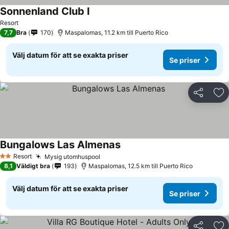
Sonnenland Club I
Resort
7,7
Bra
170
Maspalomas, 11.2 km till Puerto Rico
Välj datum för att se exakta priser
Se priser
Dela
Läg
Bungalows Las Almenas
Resort
Mysig utomhuspool
2 Stjärnor
8,1
Väldigt bra
193
Maspalomas, 12.5 km till Puerto Rico
Välj datum för att se exakta priser
Se priser