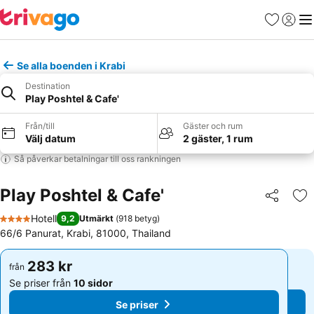
Favoriter
Logga 
Me
Se alla boenden i Krabi
Destination
Play Poshtel & Cafe'
Från/till
Gäster och rum
Välj datum
2 gäster, 1 rum
Så påverkar betalningar till oss rankningen
Play Poshtel & Cafe'
Dela
Läg
Hotell
9,2
Utmärkt
(
918 betyg
)
4 Stjärnor
66/6 Panurat, Krabi, 81000, Thailand
283 kr
283 kr
från
från
Se priser från
10 sidor
Se priser från
10 sidor
Se priser
Se priser