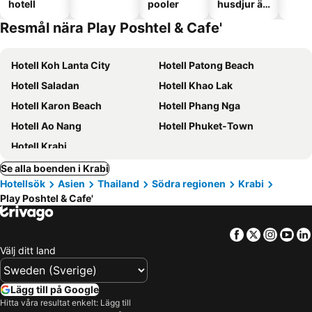
hotell
pooler
husdjur är
tillåtna
Resmål nära Play Poshtel & Cafe'
Hotell Koh Lanta City
Hotell Patong Beach
Hotell Saladan
Hotell Khao Lak
Hotell Karon Beach
Hotell Phang Nga
Hotell Ao Nang
Hotell Phuket-Town
Hotell Krabi
Se alla boenden i Krabi
Hotellsök
Asien
Thailand
Södra regionen
Krabi
Play Poshtel & Cafe'
Facebook
Twitter
Insta
Yo
Välj ditt land
Lägg till på Google
Hitta våra resultat enkelt: Lägg till