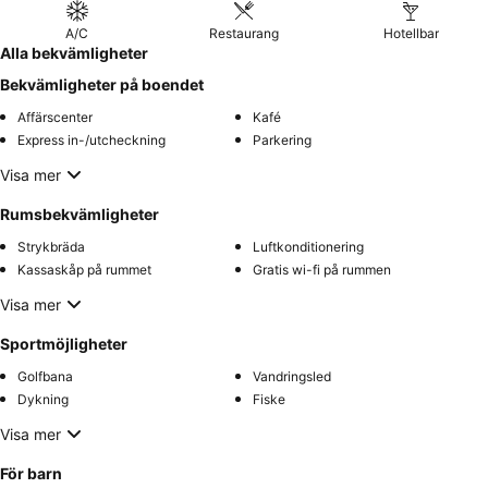
A/C
Restaurang
Hotellbar
Alla bekvämligheter
Bekvämligheter på boendet
Affärscenter
Kafé
Express in-/utcheckning
Parkering
Visa mer
Rumsbekvämligheter
Strykbräda
Luftkonditionering
Kassaskåp på rummet
Gratis wi-fi på rummen
Visa mer
Sportmöjligheter
Golfbana
Vandringsled
Dykning
Fiske
Visa mer
För barn