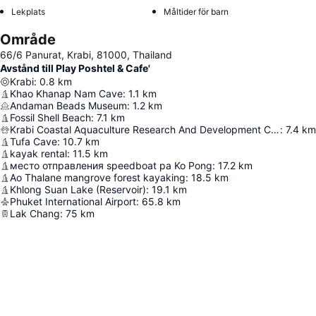
Lekplats
Måltider för barn
Område
66/6 Panurat, Krabi, 81000, Thailand
Avstånd till Play Poshtel & Cafe'
Krabi
:
0.8
km
Khao Khanap Nam Cave
:
1.1
km
Andaman Beads Museum
:
1.2
km
Fossil Shell Beach
:
7.1
km
Krabi Coastal Aquaculture Research And Development Center
:
7.4
km
Tufa Cave
:
10.7
km
kayak rental
:
11.5
km
место отправления speedboat ра Ko Pong
:
17.2
km
Ao Thalane mangrove forest kayaking
:
18.5
km
Khlong Suan Lake (Reservoir)
:
19.1
km
Phuket International Airport
:
65.8
km
Lak Chang
:
75
km