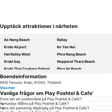
Upptäck attraktioner i närheten
Förstora kartan
Ao Nang Beach
Railay
Krabi Airport
Ko Yao Noi
Hat Railey West
Phra Nang Beach
Krabi bay
Nopparat Thara Beach
Krabi Thai Cookery School
Phra Ae Beach
Boendeinformation
Koh Phi-Phi
Inselrundfahrt Ko Yao Yai
66/6 Panurat, Krabi, 81000, Thailand
Hat Railey East
Ba Kan Tiang Beach
Visa mer
Ton Sai bukten
Had Ko Hong
Vanliga frågor om Play Poshtel & Cafe'
Ko Hong
Phra Nang Cave
Finns det ett poolområde på Play Poshtel & Cafe'?
Är husdjur tillåtna på Play Poshtel & Cafe'?
Ko Khai
Hat Pasai
Finns det parkering tillgänglig på Play Poshtel & Cafe'?