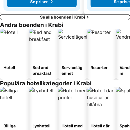
Se priser
Se prise
Se alla boenden i Krabi
Andra boenden i Krabi
Hotell
Bed and
Serviceläg
Resorter
Vand
breakfast
enhet
m
Populära hotellkategorier i Krabi
Billiga
Lyxhotell
Hotell med
Hotell där
Spah