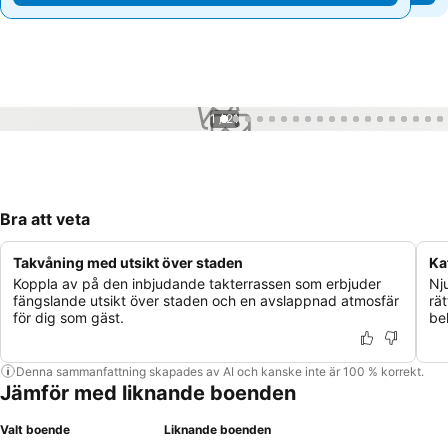
1 / 21
Bra att veta
Takvåning med utsikt över staden
Ka
Koppla av på den inbjudande takterrassen som erbjuder
Nj
fängslande utsikt över staden och en avslappnad atmosfär
rä
för dig som gäst.
be
Denna sammanfattning skapades av AI och kanske inte är 100 % korrekt.
Jämför med liknande boenden
Valt boende
Liknande boenden