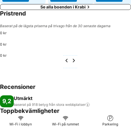
Se alla boenden i Krabi
Pristrend
Baserat på de lägsta priserna på trivago från de 30 senaste dagarna
0 kr
0 kr
0 kr
Recensioner
Utmärkt
9,2
baserat på 918 betyg från stora
webbplatser
Toppbekvämligheter
Wi-Fi i lobbyn
Wi-Fi på rummet
Parkering