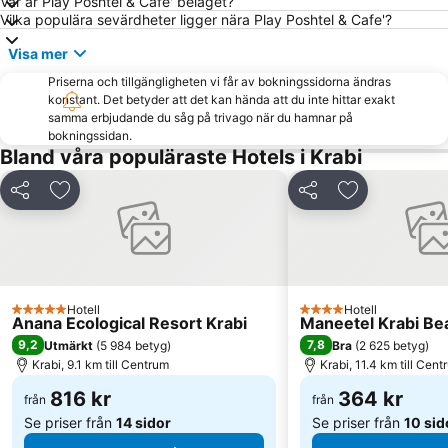
Bamboo Island
Muay Thai Stadium
Var är Play Poshtel & Cafe' beläget?
Vilka populära sevärdheter ligger nära Play Poshtel & Cafe'?
Atlantis Diving
Had Chong Lad
Visa mer
Loh Dalam Bay
Tha Pom Khlong Song Nam
Priserna och tillgängligheten vi får av bokningssidorna ändras
Chicken Island
KonTiki
konstant. Det betyder att det kan hända att du inte hittar exakt
samma erbjudande du såg på trivago när du hamnar på
bokningssidan.
Bland våra populäraste Hotels i Krabi
Dela
Lägg till i Mina Favoriter
Dela
Lägg till i Mi
Hotell
Hotell
5 Stjärnor
4 Stjärnor
Anana Ecological Resort Krabi
Maneetel Krabi Be
9,2
7,8
Utmärkt
(
5 984 betyg
)
Bra
(
2 625 betyg
)
Krabi, 9.1 km till Centrum
Krabi, 11.4 km till Cent
816 kr
364 kr
från
från
Se priser från
14 sidor
Se priser från
10 sid