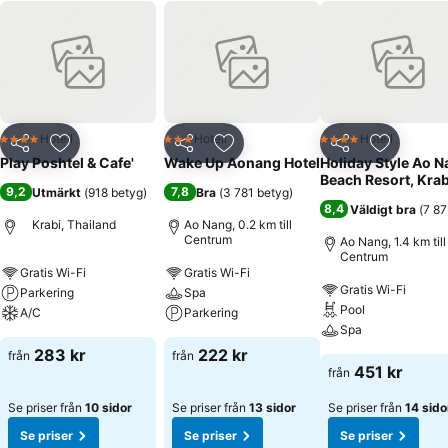
Hotell
Hotell
Hotell
4 Stjärnor
3 Stjärnor
4 Stjärnor
Dela
Lägg till i Mina Favoriter
Dela
Lägg till i Mina Favoriter
Dela
Lägg till
Play Poshtel & Cafe'
Wake Up Aonang Hotel
Holiday Style Ao 
Beach Resort, Krab
9,2
7,8
Utmärkt
(
918 betyg
)
Bra
(
3 781 betyg
)
8,4
Väldigt bra
(
7 87
Krabi, Thailand
Ao Nang, 0.2 km till
Centrum
Ao Nang, 1.4 km till
Centrum
Gratis Wi-Fi
Gratis Wi-Fi
Gratis Wi-Fi
Parkering
Spa
Pool
A/C
Parkering
Spa
283 kr
222 kr
från
från
451 kr
från
Se priser från
10 sidor
Se priser från
13 sidor
Se priser från
14 sido
Se priser
Se priser
Se priser