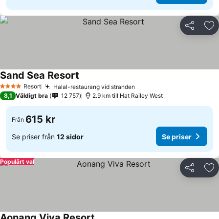
Dela
Läg
Sand Sea Resort
Se priser
Resort
Halal-restaurang vid stranden
Se priser
4 Stjärnor
8,1
Väldigt bra
12 757
2.9 km till Hat Railey West
615 kr
Från
Se priser från
12 sidor
Se priser
Populärt val
Dela
Läg
Aonang Viva Resort