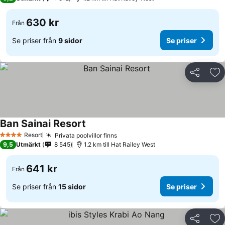
630 kr
Från
Se priser från
9 sidor
Se priser
Dela
Läg
Ban Sainai Resort
Se priser
Resort
Privata poolvillor finns
Se priser
4 Stjärnor
9,5
Utmärkt
8 545
1.2 km till Hat Railey West
641 kr
Från
Se priser från
15 sidor
Se priser
Dela
Läg