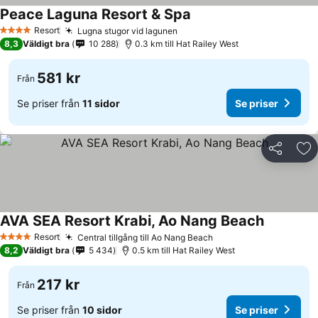
Peace Laguna Resort & Spa
Se priser
Resort
Lugna stugor vid lagunen
Se priser
4 Stjärnor
8,3
Väldigt bra
10 288
0.3 km till Hat Railey West
581 kr
Från
Se priser från
11 sidor
Se priser
Dela
Läg
AVA SEA Resort Krabi, Ao Nang Beach
Se priser
Resort
Central tillgång till Ao Nang Beach
Se priser
4 Stjärnor
8,2
Väldigt bra
5 434
0.5 km till Hat Railey West
217 kr
Från
Se priser från
10 sidor
Se priser