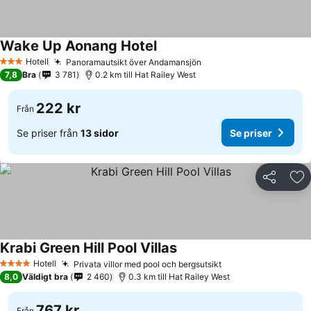
Wake Up Aonang Hotel
Se priser
Hotell
Panoramautsikt över Andamansjön
Se priser
3 Stjärnor
7,8
Bra
3 781
0.2 km till Hat Railey West
222 kr
Från
Se priser från
13 sidor
Se priser
Dela
Läg
Krabi Green Hill Pool Villas
Se priser
Hotell
Privata villor med pool och bergsutsikt
Se priser
4 Stjärnor
8,0
Väldigt bra
2 460
0.3 km till Hat Railey West
767 kr
Från