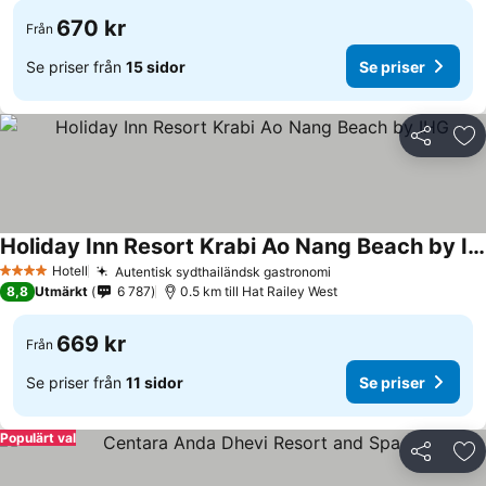
670 kr
Från
Se priser från
15 sidor
Se priser
Dela
Läg
Holiday Inn Resort Krabi Ao Nang Beach by IHG
Se priser
Hotell
Autentisk sydthailändsk gastronomi
Se priser
4 Stjärnor
8,8
Utmärkt
6 787
0.5 km till Hat Railey West
669 kr
Från
Se priser från
11 sidor
Se priser
Populärt val
Dela
Läg