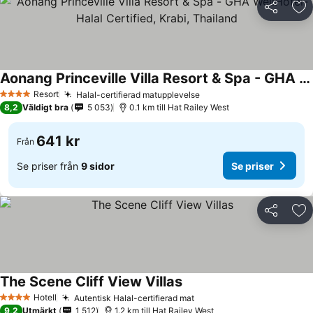
Dela
Läg
Aonang Princeville Villa Resort & Spa - GHA WellHotel-Halal Certified, Krabi, Thailand
Se priser
Resort
Halal-certifierad matupplevelse
Se priser
4 Stjärnor
8,2
Väldigt bra
5 053
0.1 km till Hat Railey West
641 kr
Från
Se priser från
9 sidor
Se priser
Dela
Läg
The Scene Cliff View Villas
Se priser
Hotell
Autentisk Halal-certifierad mat
Se priser
4 Stjärnor
9,2
Utmärkt
1 512
1.2 km till Hat Railey West