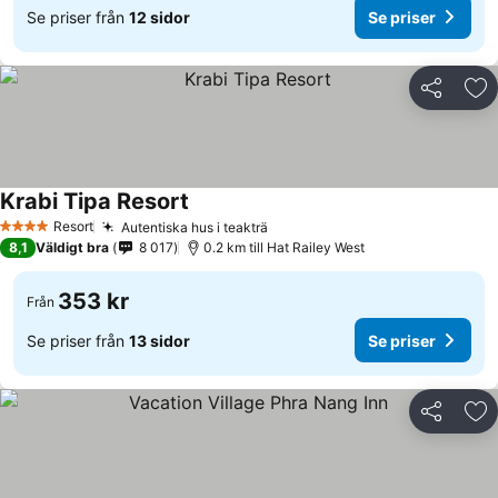
Se priser från
12 sidor
Se priser
Dela
Läg
Krabi Tipa Resort
Se priser
Resort
Autentiska hus i teakträ
Se priser
4 Stjärnor
8,1
Väldigt bra
8 017
0.2 km till Hat Railey West
353 kr
Från
Se priser från
13 sidor
Se priser
Dela
Läg