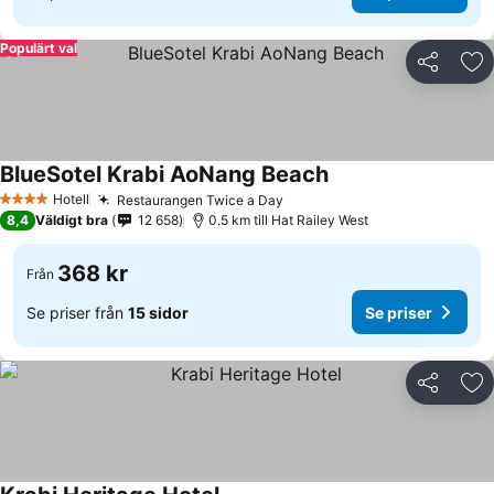
Populärt val
Dela
Läg
BlueSotel Krabi AoNang Beach
Se priser
Hotell
Restaurangen Twice a Day
Se priser
4 Stjärnor
8,4
Väldigt bra
12 658
0.5 km till Hat Railey West
368 kr
Från
Se priser från
15 sidor
Se priser
Dela
Läg