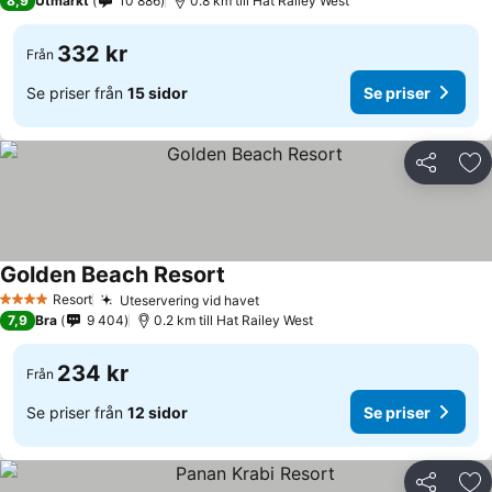
8,9
Utmärkt
10 886
0.8 km till Hat Railey West
332 kr
Från
Se priser från
15 sidor
Se priser
Dela
Läg
Golden Beach Resort
Se priser
Resort
Uteservering vid havet
Se priser
4 Stjärnor
7,9
Bra
9 404
0.2 km till Hat Railey West
234 kr
Från
Se priser från
12 sidor
Se priser