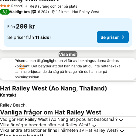
Se priser
Resort
Restaurang och bar på plats
Se priser
3 Stjärnor
8,1
Väldigt bra
6 294
1.2 km till Hat Railey West
299 kr
Från
Se priser från
11 sidor
Se priser
Visa mer
Priserna och tillgängligheten vi får av bokningssidorna ändras
konstant. Det betyder att det kan hända att du inte hittar exakt
samma erbjudande du såg på trivago när du hamnar på
bokningssidan.
Hat Railey West (Ao Nang, Thailand)
Kontakt
Railey Beach
,
Vanliga frågor om Hat Railey West
Vad gör Hat Railey West i Ao Nang ett populärt besöksmål?
Vilka är några boenden nära Hat Railey West?
Vilka andra attraktioner finns i närheten av Hat Railey West?