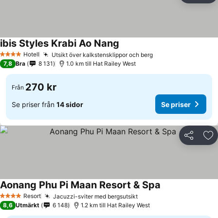
ibis Styles Krabi Ao Nang
Se priser
Hotell
Utsikt över kalkstensklippor och berg
Se priser
4 Stjärnor
7,8
Bra
8 131
1.0 km till Hat Railey West
270 kr
Från
Se priser från
14 sidor
Se priser
Dela
Läg
Aonang Phu Pi Maan Resort & Spa
Se priser
Resort
Jacuzzi-sviter med bergsutsikt
Se priser
4 Stjärnor
8,6
Utmärkt
6 148
1.2 km till Hat Railey West