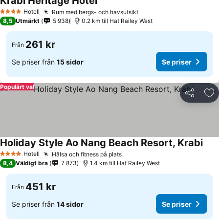
Krabi Heritage Hotel
Se priser
Hotell
Rum med bergs- och havsutsikt
Se priser
4 Stjärnor
8,5
Utmärkt
5 938
0.2 km till Hat Railey West
261 kr
Från
Se priser från
15 sidor
Se priser
Populärt val
Dela
Läg
Holiday Style Ao Nang Beach Resort, Krabi
Se p
Hotell
Hälsa och fitness på plats
Se priser
4 Stjärnor
8,4
Väldigt bra
7 873
1.4 km till Hat Railey West
451 kr
Från
Se priser från
14 sidor
Se priser