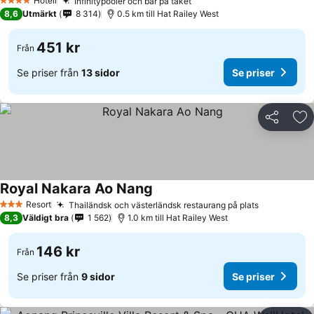
Se priser
Hotell
Infinitypooler och bar på taket
Se priser
4 Stjärnor
8,6
Utmärkt
8 314
0.5 km till Hat Railey West
451 kr
Från
Se priser från
13 sidor
Se priser
Dela
Läg
Royal Nakara Ao Nang
Se priser
Resort
Thailändsk och västerländsk restaurang på plats
Se priser
3 Stjärnor
8,3
Väldigt bra
1 562
1.0 km till Hat Railey West
146 kr
Från
Se priser från
9 sidor
Se priser