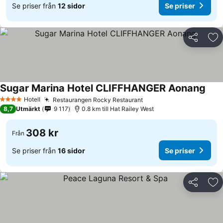
Se priser från
12 sidor
Se priser
Dela
Läg
Sugar Marina Hotel CLIFFHANGER Aonang
Se p
Hotell
Restaurangen Rocky Restaurant
Se priser
4 Stjärnor
8,7
Utmärkt
9 117
0.8 km till Hat Railey West
308 kr
Från
Se priser från
16 sidor
Se priser
Dela
Läg