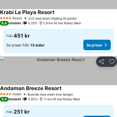
Krabi La Playa Resort
Se priser
Resort
Svit med direkt tillgång till poolen
Se priser
4 Stjärnor
8,6
Utmärkt
5 251
0.9 km till Hat Railey West
451 kr
Från
Se priser från
13 sidor
Se priser
Dela
Läg
Andaman Breeze Resort
Se priser
Hotell
Boende med utsikt över bergen
Se priser
4 Stjärnor
8,6
Utmärkt
5 501
1.1 km till Hat Railey West
251 kr
Från