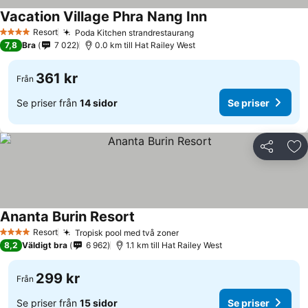
Vacation Village Phra Nang Inn
Se priser
Resort
Poda Kitchen strandrestaurang
Se priser
4 Stjärnor
7,8
Bra
7 022
0.0 km till Hat Railey West
361 kr
Från
Se priser från
14 sidor
Se priser
Dela
Läg
Ananta Burin Resort
Se priser
Resort
Tropisk pool med två zoner
Se priser
4 Stjärnor
8,2
Väldigt bra
6 962
1.1 km till Hat Railey West
299 kr
Från
Se priser från
15 sidor
Se priser