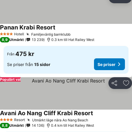
Dela
Läg
Panan Krabi Resort
Se priser
Hotell
Familjevänlig barnklubb
Se priser
4 Stjärnor
8,9
Utmärkt
13 239
0.3 km till Hat Railey West
475 kr
Från
Se priser från
15 sidor
Se priser
Populärt val
Dela
Läg
Avani Ao Nang Cliff Krabi Resort
Se priser
Resort
Utmärkt läge nära Ao Nang Beach
Se priser
4 Stjärnor
8,8
Utmärkt
14 136
0.4 km till Hat Railey West