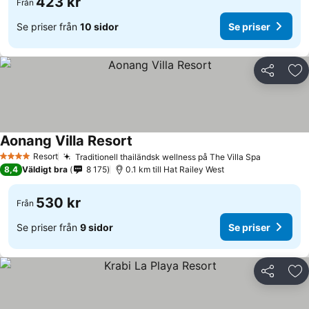
423 kr
Från
Se priser från
10 sidor
Se priser
Dela
Läg
Aonang Villa Resort
Se priser
Resort
Traditionell thailändsk wellness på The Villa Spa
Se priser
4 Stjärnor
8,4
Väldigt bra
8 175
0.1 km till Hat Railey West
530 kr
Från
Se priser från
9 sidor
Se priser
Dela
Läg