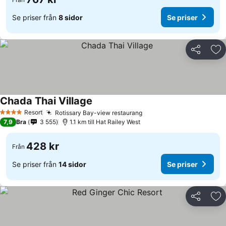
Se priser från
8 sidor
Se priser
Dela
Läg
Chada Thai Village
Se priser
Resort
Rotissary Bay-view restaurang
Se priser
4 Stjärnor
7,9
Bra
3 555
1.1 km till Hat Railey West
428 kr
Från
Se priser från
14 sidor
Se priser
Dela
Läg