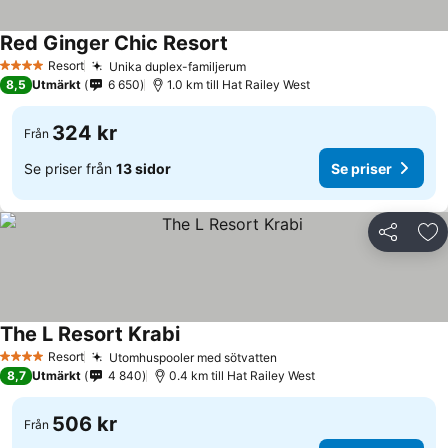
Red Ginger Chic Resort
Se priser
Resort
Unika duplex-familjerum
Se priser
4 Stjärnor
8,5
Utmärkt
6 650
1.0 km till Hat Railey West
324 kr
Från
Se priser från
13 sidor
Se priser
Dela
Läg
The L Resort Krabi
Se priser
Resort
Utomhuspooler med sötvatten
Se priser
4 Stjärnor
8,7
Utmärkt
4 840
0.4 km till Hat Railey West
506 kr
Från