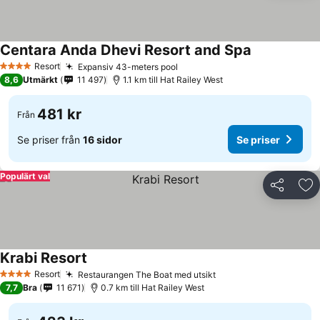
Centara Anda Dhevi Resort and Spa
Se priser
Resort
Expansiv 43-meters pool
Se priser
4 Stjärnor
8,6
Utmärkt
11 497
1.1 km till Hat Railey West
481 kr
Från
Se priser från
16 sidor
Se priser
Populärt val
Dela
Läg
Krabi Resort
Se priser
Resort
Restaurangen The Boat med utsikt
Se priser
4 Stjärnor
7,7
Bra
11 671
0.7 km till Hat Railey West