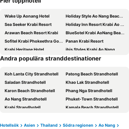
Fler topphotell
Wake Up Aonang Hotel
Holiday Style Ao Nang Beach Resort, Krabi
Sea Seeker Krabi Resort
Holiday Inn Resort Krabi Ao Nang Beach by IHG
Arawan Beach Resort Krabi
BlueSotel Krabi AoNang Beach
Sofitel Krabi Phokeethra Golf & Spa Resort
Panan Krabi Resort
Krabi Heritage Hotel
ibis Styles Krabi Ao Nang
Andra populära stranddestinationer
Villa Cha-Cha Krabi Beachfront Resort
GLOW Ao Nang Krabi
Deevana Plaza Krabi Aonang
Krabi Green Hill Pool Villas
Koh Lanta City Strandhotell
Patong Beach Strandhotell
Srisuksant Resort
COSI Krabi Ao Nang Beach
Saladan Strandhotell
Khao Lak Strandhotell
Aonang Sunset Hotel
BlueSotel SMART Krabi Aonang Beach - Adults only
Karon Beach Strandhotell
Phang Nga Strandhotell
Aspira Resort Klong Muang Krabi
Loy Chalet
Ao Nang Strandhotell
Phuket-Town Strandhotell
The Elements Krabi Resort
Varana Krabi Hotel
Krabi Strandhotell
Kamala Beach Strandhotell
Sugar Marina Hotel CLIFFHANGER Aonang
Phranang Place- SHA Extra
Kata Beach Strandhotell
Koh Phi Phi Strandhotell
Ao Nang Timber House
Centara Ao Nang Beach Resort & Spa Krabi
Bang Tao Beach Strandhotell
Nai Yang Beach Strandhotell
Maneetel Krabi Beachfront
River Front Krabi Hotel
Hotellsök
Asien
Thailand
Södra regionen
Ao Nang