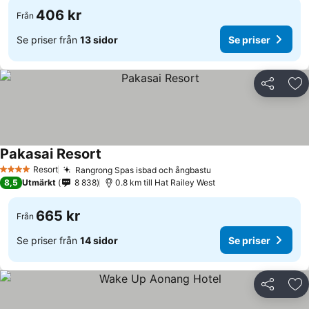
406 kr
Från
Se priser från
13 sidor
Se priser
Dela
Läg
Pakasai Resort
Se priser
Resort
Rangrong Spas isbad och ångbastu
Se priser
4 Stjärnor
8,5
Utmärkt
8 838
0.8 km till Hat Railey West
665 kr
Från
Se priser från
14 sidor
Se priser
Dela
Läg