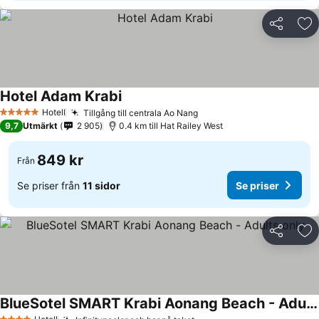
Dela
Läg
Hotel Adam Krabi
Se priser
Hotell
Tillgång till centrala Ao Nang
Se priser
5 Stjärnor
9,7
Utmärkt
2 905
0.4 km till Hat Railey West
849 kr
Från
Se priser från
11 sidor
Se priser
Dela
Läg
BlueSotel SMART Krabi Aonang Beach - Adults only