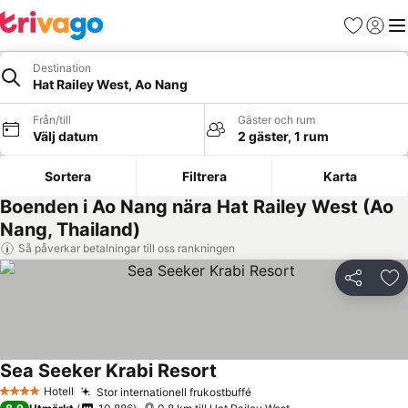
Favoriter
Logga 
Me
Destination
Hat Railey West, Ao Nang
Från/till
Gäster och rum
Välj datum
2 gäster, 1 rum
Sortera
Filtrera
Karta
Boenden i Ao Nang nära Hat Railey West (Ao
Nang, Thailand)
Så påverkar betalningar till oss rankningen
Dela
Läg
Sea Seeker Krabi Resort
Se priser
Hotell
Stor internationell frukostbuffé
Se priser
4 Stjärnor