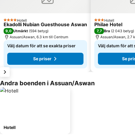
Hotell
Hotell
4 Stjärnor
3 Stjärnor
Ekadolli Nubian Guesthouse Aswan
Philae Hotel
9,0
7,7
Utmärkt
(
594 betyg
)
Bra
(
2 043 betyg
)
Assuan/Aswan, 6.3 km till Centrum
Assuan/Aswan, 2.7 k
Välj datum för att se exakta priser
Välj datum för att
Se priser
Se pri
Andra boenden i Assuan/Aswan
Hotell