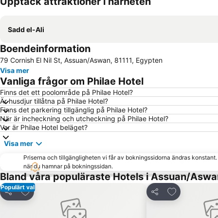
Upptäck attraktioner i närheten
Sadd el-Ali
Boendeinformation
79 Cornish El Nil St, Assuan/Aswan, 81111, Egypten
Visa mer
Vanliga frågor om Philae Hotel
Finns det ett poolområde på Philae Hotel?
Är husdjur tillåtna på Philae Hotel?
Finns det parkering tillgänglig på Philae Hotel?
När är incheckning och utcheckning på Philae Hotel?
Var är Philae Hotel beläget?
Visa mer
Priserna och tillgängligheten vi får av bokningssidorna ändras konstant
när du hamnar på bokningssidan.
Bland våra populäraste Hotels i Assuan/Aswa
Populärt val
Lägg till i Mina Favoriter
Lägg till i Mi
Dela
Dela