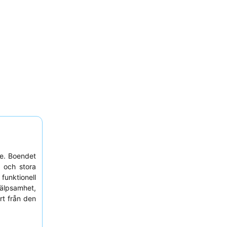
e. Boendet
r och stora
unktionell
älpsamhet,
rt från den