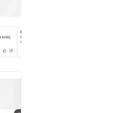
Panoramautsikt över Nilen
a bröd,
Många rum och lägenheter har privata balkonger med fan
utsikt över den legendariska Nilen och Elephantine Islan