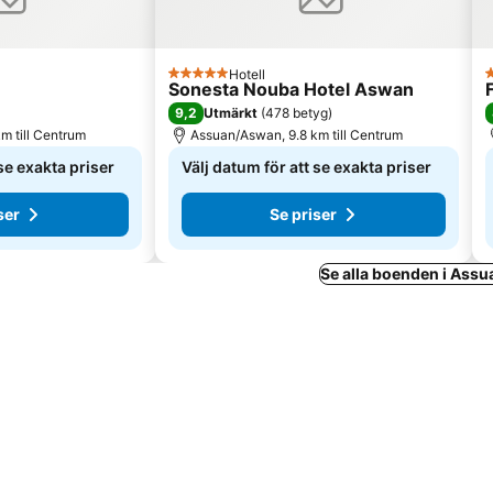
Hotell
5 Stjärnor
3
Sonesta Nouba Hotel Aswan
9,2
Utmärkt
(
478 betyg
)
m till Centrum
Assuan/Aswan, 9.8 km till Centrum
 se exakta priser
Välj datum för att se exakta priser
ser
Se priser
Se alla boenden i Ass