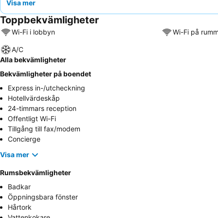
Visa mer
Toppbekvämligheter
Wi-Fi i lobbyn
Wi-Fi på rum
A/C
Alla bekvämligheter
Bekvämligheter på boendet
Express in-/utcheckning
Hotellvärdeskåp
24-timmars reception
Offentligt Wi-Fi
Tillgång till fax/modem
Concierge
Visa mer
Rumsbekvämligheter
Badkar
Öppningsbara fönster
Hårtork
Vattenkokare