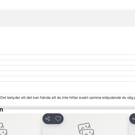
Förstora kartan
. Det betyder att det kan hända att du inte hittar exakt samma erbjudande du såg 
n
na Favoriter
Lägg till i Mina Favoriter
Dela
D