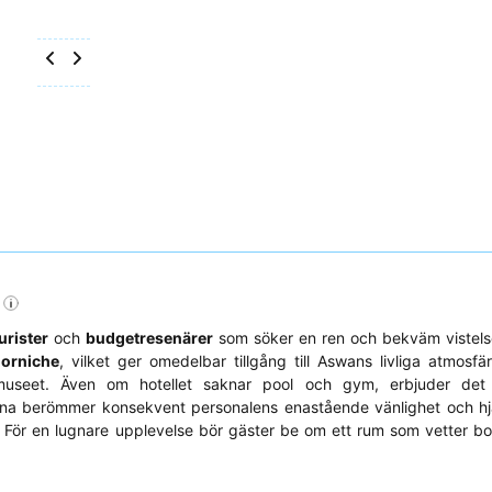
urister
och
budgetresenärer
som söker en ren och bekväm vistels
Corniche
, vilket ger omedelbar tillgång till Aswans livliga atmosfä
 museet. Även om hotellet saknar pool och gym, erbjuder det f
rna berömmer konsekvent personalens enastående vänlighet och hj
r. För en lugnare upplevelse bör gäster be om ett rum som vetter bo