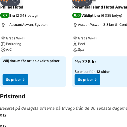
Lägg till i Mina Favoriter
Lägg till i Mina Favo
Hotell
Hotell
3 Stjärnor
5 Stjärnor
Dela
Dela
Philae Hotel
Pyramisa Island Hotel Aswa
7,7
8,0
Bra
(
2 043 betyg
)
Väldigt bra
(
6 085 betyg
)
Assuan/Aswan, Egypten
Assuan/Aswan, 3.8 km till Cen
Gratis Wi-Fi
Gratis Wi-Fi
Parkering
Pool
A/C
Spa
Välj datum för att se exakta priser
776 kr
från
Se priser från
12 sidor
Se priser
Se priser
Pristrend
Baserat på de lägsta priserna på trivago från de 30 senaste dagarn
0 kr
0 kr