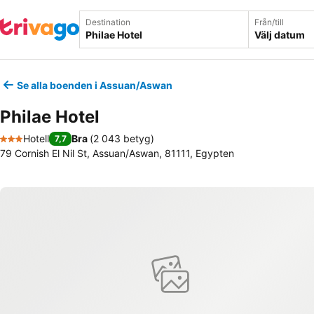
Destination
Från/till
Välj datum
Se alla boenden i Assuan/Aswan
Philae Hotel
Hotell
Bra
(
2 043 betyg
)
7,7
3 Stjärnor
79 Cornish El Nil St, Assuan/Aswan, 81111, Egypten