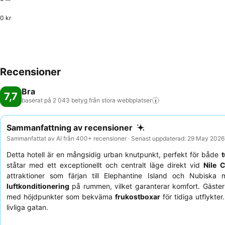
0 kr
Recensioner
Bra
7,7
baserat på 2 043 betyg från stora
webbplatser
Sammanfattning av recensioner
Sammanfattat av AI från 400+ recensioner · Senast uppdaterad: 29 May 2026
Detta hotell är en mångsidig urban knutpunkt, perfekt för både
t
ståtar med ett exceptionellt och centralt läge direkt vid
Nile 
attraktioner som färjan till Elephantine Island och Nubiska
luftkonditionering
på rummen, vilket garanterar komfort. Gäste
med höjdpunkter som bekväma
frukostboxar
för tidiga utflykte
livliga gatan.