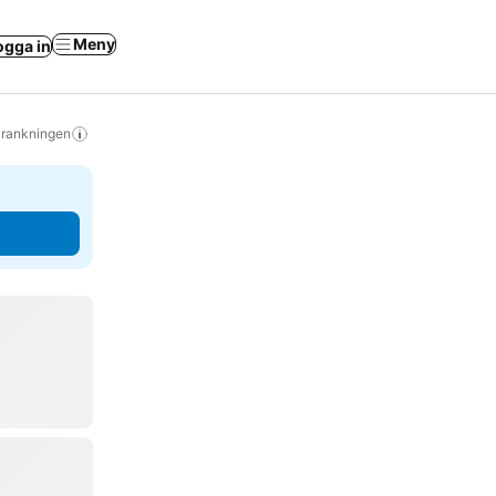
Meny
ogga in
s rankningen