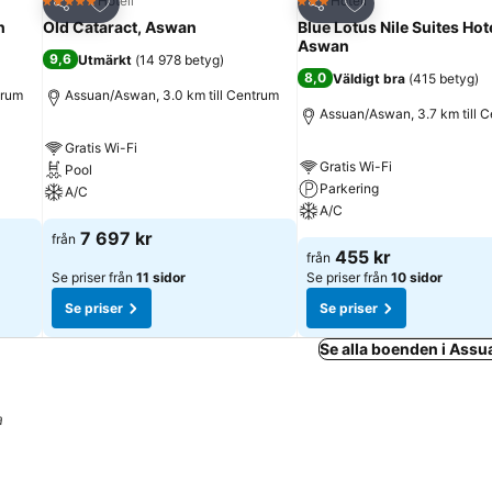
riter
Lägg till i Mina Favoriter
Lägg till i Mina Fa
Hotell
Hotell
5 Stjärnor
3 Stjärnor
Dela
Dela
n
Old Cataract, Aswan
Blue Lotus Nile Suites Hot
Aswan
9,6
Utmärkt
(
14 978 betyg
)
8,0
Väldigt bra
(
415 betyg
)
trum
Assuan/Aswan, 3.0 km till Centrum
Assuan/Aswan, 3.7 km till 
Gratis Wi-Fi
Gratis Wi-Fi
Pool
Parkering
A/C
A/C
7 697 kr
från
455 kr
från
Se priser från
11 sidor
Se priser från
10 sidor
Se priser
Se priser
Se alla boenden i Ass
a