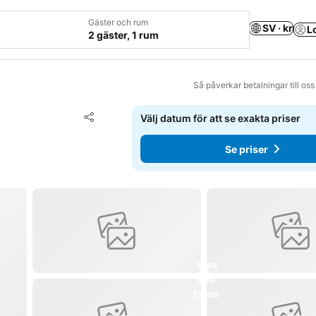
Gäster och rum
SV · kr
L
2 gäster, 1 rum
Så påverkar betalningar till os
Lägg till i Mina Favoriter
Välj datum för att se exakta priser
Dela
Se priser