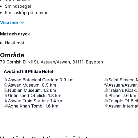
Sminkspegel
Kassaskåp på rummet
Visa mer
Mat och dryck
Halal-mat
Område
79 Cornish El Nil St, Assuan/Aswan, 81111, Egypten
Avstånd till Philae Hotel
Aswan Botanical Garden
:
0.9
km
Saint Simeon 
Aswan Museum
:
0.9
km
Assuan/Aswan
Nubian Museum
:
1.2
km
Trajan's Kiosk
:
Unfinished Obelisk
:
1.3
km
Philae
:
7.6
km
Aswan Train Station
:
1.4
km
Temple Of Beit
Agha Khan Tomb
:
1.6
km
Aswan Internat