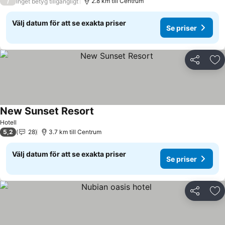
/
2.8 km till Centrum
Inget betyg tillgängligt
Välj datum för att se exakta priser
Se priser
Dela
Läg
New Sunset Resort
Se priser
Hotell
5,2
28
3.7 km till Centrum
Välj datum för att se exakta priser
Se priser
Dela
Läg