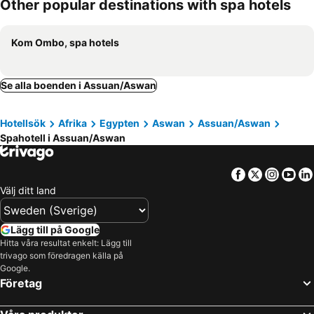
Other popular destinations with spa hotels
Kom Ombo, spa hotels
Se alla boenden i Assuan/Aswan
Hotellsök
Afrika
Egypten
Aswan
Assuan/Aswan
Spahotell i Assuan/Aswan
Facebook
Twitter
Insta
Yo
Välj ditt land
Lägg till på Google
Hitta våra resultat enkelt: Lägg till
trivago som föredragen källa på
Google.
Företag