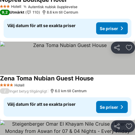
Se priser
Hotell
Autentisk nubisk öupplevelse
Se priser
3 Stjärnor
9,2
Utmärkt
110
8.6 km till Centrum
Välj datum för att se exakta priser
Se priser
Dela
Läg
Zena Toma Nubian Guest House
Se priser
Hotell
4 Stjärnor
/
6.0 km till Centrum
Inget betyg tillgängligt
Välj datum för att se exakta priser
Se priser
Dela
Läg