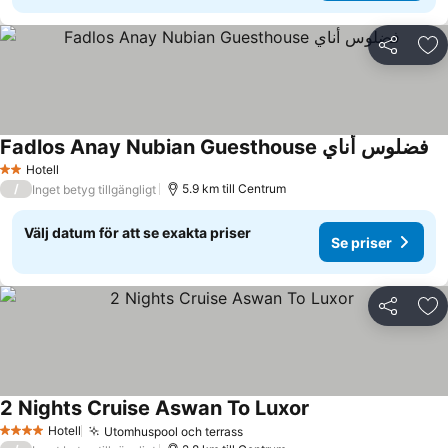
Dela
Läg
Fadlos Anay Nubian Guesthouse فضلوس أناي
Se
Hotell
2 Stjärnor
/
5.9 km till Centrum
Inget betyg tillgängligt
Välj datum för att se exakta priser
Se priser
Dela
Läg
2 Nights Cruise Aswan To Luxor
Se priser
Hotell
Utomhuspool och terrass
Se priser
4 Stjärnor