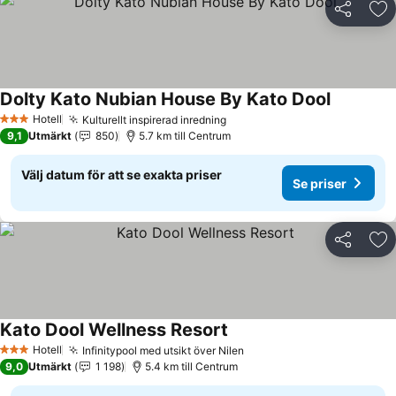
Dela
Läg
Dolty Kato Nubian House By Kato Dool
Se priser
Hotell
Kulturellt inspirerad inredning
Se priser
3 Stjärnor
9,1
Utmärkt
850
5.7 km till Centrum
Välj datum för att se exakta priser
Se priser
Dela
Läg
Kato Dool Wellness Resort
Se priser
Hotell
Infinitypool med utsikt över Nilen
Se priser
3 Stjärnor
9,0
Utmärkt
1 198
5.4 km till Centrum