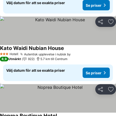
Välj datum för att se exakta priser
Se priser
Dela
Läg
Kato Waidi Nubian House
Se priser
Hotell
Autentisk upplevelse i nubisk by
Se priser
3 Stjärnor
8,9
Utmärkt
922
5.7 km till Centrum
Välj datum för att se exakta priser
Se priser
Dela
Läg
Noprea Boutique Hotel