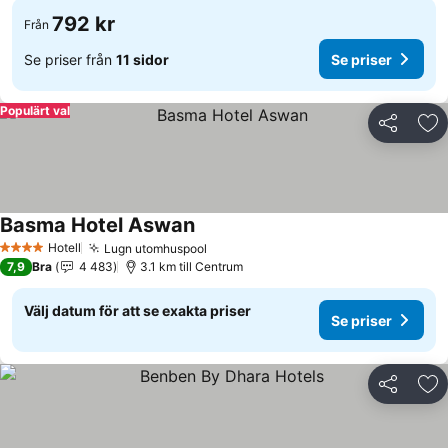
792 kr
Från
Se priser från
11 sidor
Se priser
Populärt val
Dela
Läg
Basma Hotel Aswan
Se priser
Hotell
Lugn utomhuspool
Se priser
4 Stjärnor
7,9
Bra
4 483
3.1 km till Centrum
Välj datum för att se exakta priser
Se priser
Dela
Läg