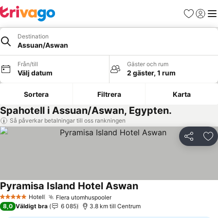
Favoriter
Logga 
Me
Destination
Assuan/Aswan
Från/till
Gäster och rum
Välj datum
2 gäster, 1 rum
Sortera
Filtrera
Karta
Spahotell i Assuan/Aswan, Egypten.
Så påverkar betalningar till oss rankningen
Dela
Läg
Pyramisa Island Hotel Aswan
Se priser
Hotell
Flera utomhuspooler
Se priser
5 Stjärnor
8,0
Väldigt bra
6 085
3.8 km till Centrum