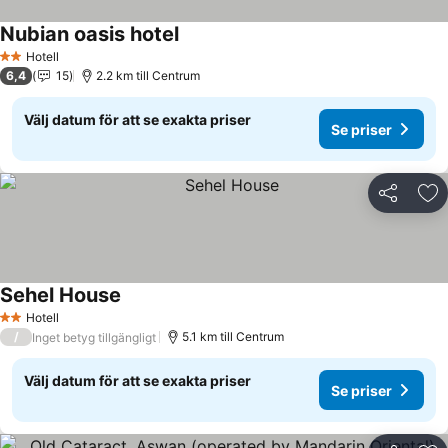
Nubian oasis hotel
Se priser
Hotell
2 Stjärnor
6,4
15
2.2 km till Centrum
Välj datum för att se exakta priser
Se priser
Dela
Läg
Sehel House
Se priser
Hotell
2 Stjärnor
/
5.1 km till Centrum
Inget betyg tillgängligt
Välj datum för att se exakta priser
Se priser