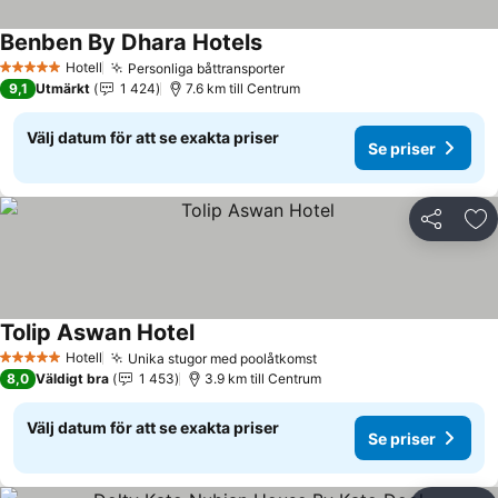
Benben By Dhara Hotels
Se priser
Hotell
Personliga båttransporter
Se priser
5 Stjärnor
9,1
Utmärkt
1 424
7.6 km till Centrum
Välj datum för att se exakta priser
Se priser
Dela
Läg
Tolip Aswan Hotel
Se priser
Hotell
Unika stugor med poolåtkomst
Se priser
5 Stjärnor
8,0
Väldigt bra
1 453
3.9 km till Centrum
Välj datum för att se exakta priser
Se priser