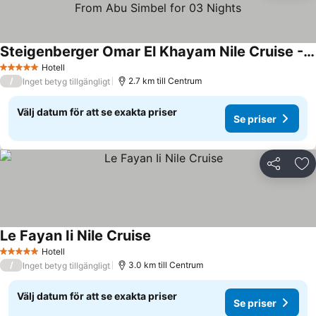
Steigenberger Omar El Khayam Nile Cruise - Every Monday from Aswan for 07 & 04 Nights - Every Friday From Abu Simbel for 03 Nights
Se priser
Hotell
5 Stjärnor
/
2.7 km till Centrum
Inget betyg tillgängligt
Välj datum för att se exakta priser
Se priser
Dela
Läg
Le Fayan Ii Nile Cruise
Se priser
Hotell
5 Stjärnor
/
3.0 km till Centrum
Inget betyg tillgängligt
Välj datum för att se exakta priser
Se priser