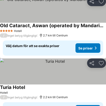
Dela
Läg
Old Cataract, Aswan (operated by Mandarin Oriental)
Se priser
Hotell
5 Stjärnor
/
2.7 km till Centrum
Inget betyg tillgängligt
Välj datum för att se exakta priser
Se priser
Dela
Läg
Turia Hotel
Se priser
Hotell
/
2.2 km till Centrum
Inget betyg tillgängligt