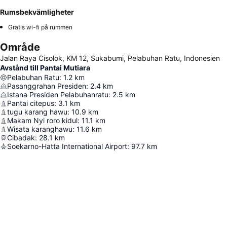
Rumsbekvämligheter
Gratis wi-fi på rummen
Område
Jalan Raya Cisolok, KM 12, Sukabumi, Pelabuhan Ratu, Indonesien
Avstånd till Pantai Mutiara
Pelabuhan Ratu
:
1.2
km
Pasanggrahan Presiden
:
2.4
km
Istana Presiden Pelabuhanratu
:
2.5
km
Pantai citepus
:
3.1
km
tugu karang hawu
:
10.9
km
Makam Nyi roro kidul
:
11.1
km
Wisata karanghawu
:
11.6
km
Cibadak
:
28.1
km
Soekarno-Hatta International Airport
:
97.7
km