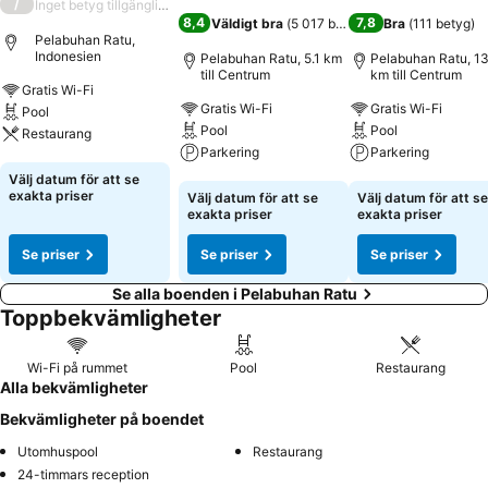
/
Inget betyg tillgängligt
8,4
7,8
Väldigt bra
(
5 017 betyg
)
Bra
(
111 betyg
)
Pelabuhan Ratu,
Indonesien
Pelabuhan Ratu, 5.1 km
Pelabuhan Ratu, 13
till Centrum
km till Centrum
Gratis Wi-Fi
Gratis Wi-Fi
Gratis Wi-Fi
Pool
Pool
Pool
Restaurang
Parkering
Parkering
Se priser
Välj datum för att se
Se priser
Se priser
exakta priser
Välj datum för att se
Välj datum för att se
exakta priser
exakta priser
Se priser
Se priser
Se priser
Se alla boenden i Pelabuhan Ratu
Toppbekvämligheter
Wi-Fi på rummet
Pool
Restaurang
Alla bekvämligheter
Bekvämligheter på boendet
Utomhuspool
Restaurang
24-timmars reception