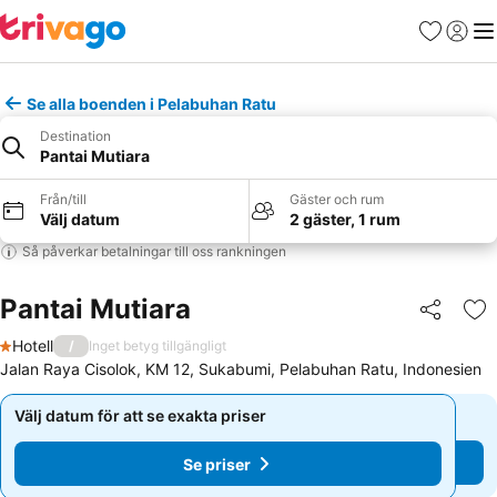
Favoriter
Logga 
Me
Se alla boenden i Pelabuhan Ratu
Destination
Pantai Mutiara
Från/till
Gäster och rum
Välj datum
2 gäster, 1 rum
Så påverkar betalningar till oss rankningen
Pantai Mutiara
Dela
Läg
Hotell
/
Inget betyg tillgängligt
1 Stjärnor
Jalan Raya Cisolok, KM 12, Sukabumi, Pelabuhan Ratu, Indonesien
Välj datum för att se exakta priser
Välj datum för att se exakta priser
Se priser
Se priser