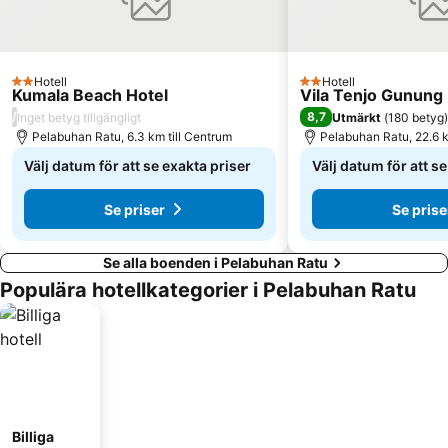
Hotell
Hotell
2 Stjärnor
2 Stjärnor
Kumala Beach Hotel
Vila Tenjo Gunung
/
8,7
Inget betyg tillgängligt
Utmärkt
(
180 betyg
)
Pelabuhan Ratu, 6.3 km till Centrum
Pelabuhan Ratu, 22.6 k
Välj datum för att se exakta priser
Välj datum för att s
Se priser
Se prise
Se alla boenden i Pelabuhan Ratu
Populära hotellkategorier i Pelabuhan Ratu
Billiga