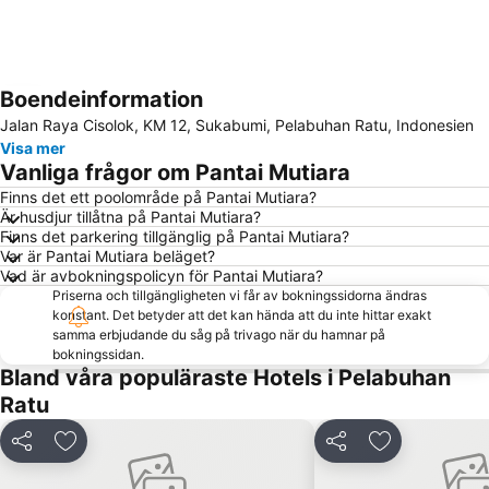
Boendeinformation
Förstora kartan
Jalan Raya Cisolok, KM 12, Sukabumi, Pelabuhan Ratu, Indonesien
Visa mer
Vanliga frågor om Pantai Mutiara
Finns det ett poolområde på Pantai Mutiara?
Är husdjur tillåtna på Pantai Mutiara?
Finns det parkering tillgänglig på Pantai Mutiara?
Var är Pantai Mutiara beläget?
Vad är avbokningspolicyn för Pantai Mutiara?
Priserna och tillgängligheten vi får av bokningssidorna ändras
konstant. Det betyder att det kan hända att du inte hittar exakt
samma erbjudande du såg på trivago när du hamnar på
bokningssidan.
Bland våra populäraste Hotels i Pelabuhan
Ratu
Dela
Lägg till i Mina Favoriter
Dela
Lägg till i Mi