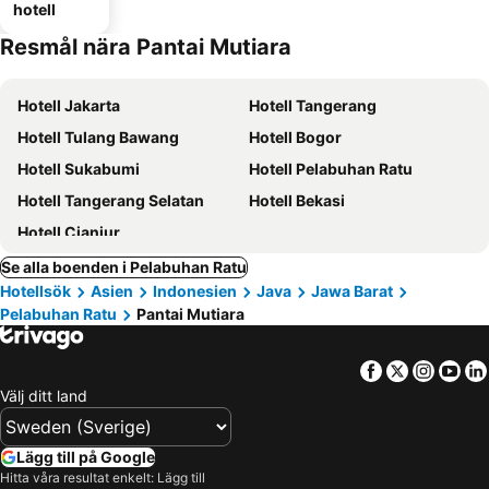
hotell
Resmål nära Pantai Mutiara
Hotell Jakarta
Hotell Tangerang
Hotell Tulang Bawang
Hotell Bogor
Hotell Sukabumi
Hotell Pelabuhan Ratu
Hotell Tangerang Selatan
Hotell Bekasi
Hotell Cianjur
Se alla boenden i Pelabuhan Ratu
Hotellsök
Asien
Indonesien
Java
Jawa Barat
Pelabuhan Ratu
Pantai Mutiara
Facebook
Twitter
Insta
Yo
Välj ditt land
Lägg till på Google
Hitta våra resultat enkelt: Lägg till